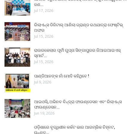
ଜଣ…
Jul 17, 2026
ରିଲାଏନ୍ସ ଡିଜିଟାଲ୍ ଆଣିଲା ଗ୍ରାଣ୍ଡ ରଥଯାତ୍ରା ଫେଷ୍ଟିଭ୍
ଅଫର
Jul 15, 2026
ରାଉରକେଲାର ପୂର୍ବୀ ଗୁପ୍ତା ସିଙ୍ଗାପୁରର ଜିଆଇଆଇଏସ୍
ସ୍ମାର୍ଟ…
Jul 15, 2026
ପାଣ୍ଡିଆନଙ୍କ ନାଁ ମୋଦି କହିଥିବେ !
Jul 9, 2026
ଆଇଓସି, ଅଭିନବ ବିନ୍ଦ୍ରା ଫାଉଣ୍ଡେସନ ଏବଂ ରିଲାଏନ୍ସ
ଫାଉଣ୍ଡେସନ…
Jun 19, 2026
ଓଡ଼ିଶାରେ ବୃଦ୍ଧିଶୀଳ କର୍କଟ ଭାର ଆରମ୍ଭିକ ଚିହ୍ନଟ,
ଉନ୍ନତ…