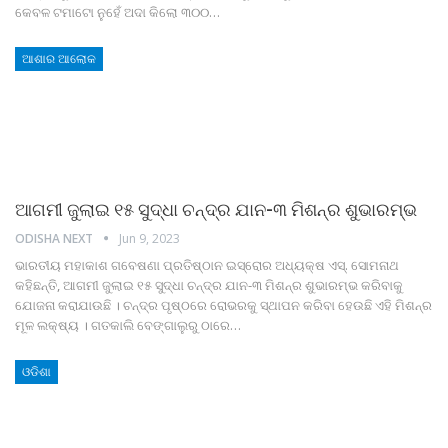
କେବଳ ଟମାଟୋ ନୁହେଁ ଅଦା କିଲୋ ୩୦୦
…
ଆଶାର ଆଲୋକ
ଆଗମୀ ଜୁଲାଇ ୧୫ ସୁଦ୍ଧା ଚନ୍ଦ୍ର ଯାନ-୩ ମିଶନ୍‍ର ଶୁଭାରମ୍ଭ
ODISHA NEXT
Jun 9, 2023
ଭାରତୀୟ ମହାକାଶ ଗବେଷଣା ପ୍ରତିଷ୍ଠାନ ଇସ୍ରୋର ଅଧ୍ୟକ୍ଷ ଏସ୍‍. ସୋମନାଥ
କହିଛନ୍ତି, ଆଗମୀ ଜୁଲାଇ ୧୫ ସୁଦ୍ଧା ଚନ୍ଦ୍ର ଯାନ-୩ ମିଶନ୍‍ର ଶୁଭାରମ୍ଭ କରିବାକୁ
ଯୋଜନା କରାଯାଉଛି । ଚନ୍ଦ୍ର ପୃଷ୍ଠରେ ରୋଭରକୁ ସ୍ଥାପନ କରିବା ହେଉଛି ଏହି ମିଶନ୍‍ର
ମୂଳ ଲକ୍ଷ୍ୟ । ଗତକାଲି ବେଙ୍ଗାଲୁରୁ ଠାରେ
…
ଓଡିଶା