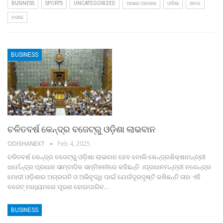
BUSINESS
SPORTS
UNCATEGORIZED
ଆଶାର ଆଲୋକ
ଓଡିଶା
ଖବର
ବଜାର
BUSINESS
ଚଳିତବର୍ଷ କେନ୍ଦ୍ର ବଜେଟ୍‍ରୁ ଓଡ଼ିଶା ଲାଭବାନ
ODISHANEXT
Feb 4, 2025
ଚଳିତବର୍ଷ କେନ୍ଦ୍ର ବଜେଟ୍‍ରୁ ଓଡ଼ିଶା ଲାଭବାନ ହେବ ବୋଲି କେନ୍ଦ୍ରଶିକ୍ଷାମନ୍ତ୍ରୀ
ଧର୍ମେନ୍ଦ୍ର ପ୍ରଧାନ ସାମ୍ବାଦିକ ସମ୍ମିଳନୀରେ କହିଛନ୍ତି ।ପ୍ରଧାନମନ୍ତ୍ରୀ ନରେନ୍ଦ୍ର
ମୋଦୀ ଓଡ଼ିଶାର ଅଗ୍ରଗତି ଓ ଅଭିବୃଦ୍ଧି ପାଇଁ ଯେଉଁଦୂରଦୃଷ୍ଟି ରଖିଛନ୍ତି ତାହା ଏହି
ବଜେଟ୍‍ ମାଧ୍ୟମରେ ପୂରଣ ହୋଇପାରିବ
…
BUSINESS