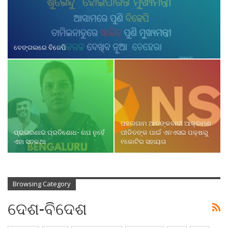
ବେଙ୍ଗଲରେ ବିଜେପି
ପହଲଗାମ ଆତଙ୍କବାଦୀ ଆକ୍ରମଣ
ପ୍ରତାରଣାର ପ୍ରତିଶୋଧ- ଗପ ନୁହେଁ
ପୀଡିତଙ୍କ ପାଇଁ ଏନଏସଇ ପକ୍ଷରୁ
ଏହା ସତକଥା
୧କୋଟିର ସହାୟତା
Browsing Category
ଦେଶ-ବିଦେଶ