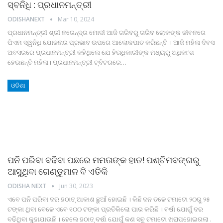
ସ୍ବନିଧି : ପ୍ରଧାନମନ୍ତ୍ରୀ
ODISHANEXT
Mar 10, 2024
ପ୍ରଧାନମନ୍ତ୍ରୀ ଶ୍ରୀ ନରେନ୍ଦ୍ର ମୋଦୀ ଆଜି ଗରିବରୁ ଗରିବ ଲୋକଙ୍କ ଜୀବନରେ
ପିଏମ ସ୍ୱନିଧି ଯୋଜନାର ପ୍ରଭାବ ଉପରେ ଆଲୋକପାତ କରିଛନ୍ତି ।
ଆଜି ମହିଳା ଦିବସ
ଅବସରରେ ପ୍ରଧାନମନ୍ତ୍ରୀ କହିଥିଲେ ଯେ ହିତାଧିକାରୀଙ୍କ ମଧ୍ୟରୁ ଅଧିକାଂଶ
ହେଉଛନ୍ତି ମହିଳା।
ପ୍ରଧାନମନ୍ତ୍ରୀ ଟ୍ବିଟରରେ
…
ଓଡିଶା
ପନି ପରିବା ବଢିବା ପଛରେ ମମତାଙ୍କ ହାତ! ପଶ୍ଚିମବଙ୍ଗରୁ
ଆସୁଥିବା ଗେଣ୍ଡୁମାଳ ବି ଏତିକି
ODISHA NEXT
Jun 30, 2023
ଏବେ ପନି ପରିବା ଦର ହଠାତ୍‌ ଆକାଶ ଛୁଆଁ ହୋଇଛି । କିଛି ଦନ ତଳେ ଟମାଟୋ ୨୦ରୁ ୨୫
ଟଙ୍କା ଥିବା ବେଳେ ଏବେ ୧୦୦ ଟଙ୍କା ପ୍ରତିକିଲୋ ପାର କରିଛି । ବର୍ଷା ଯୋଗୁଁ ଦର
ବଢିଥିବା କୁହାଯାଉଛି । ହେଲେ ହଠାତ୍‌ ବର୍ଷା ଯୋଗୁଁ କଣ ସବୁ ଟମାଟୋ ଖରାପହୋଇଗଲା .