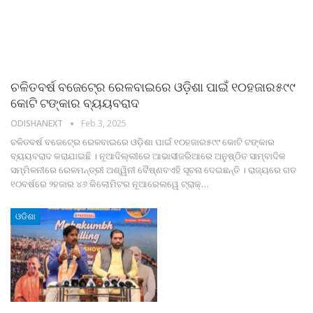
ଚଳିତବର୍ଷ ବଜେଟ୍‍ରେ ରେଳବାଇରେ ଓଡ଼ିଶା ପାଇଁ ୧୦ହଜାର୫୯୯
କୋଟି ଟଙ୍କାର ବ୍ୟୟବରାଦ
ODISHANEXT
Feb 3, 2025
ଚଳିତବର୍ଷ ବଜେଟ୍‍ରେ ରେଳବାଇରେ ଓଡ଼ିଶା ପାଇଁ ୧୦ହଜାର୫୯୯ କୋଟି ଟଙ୍କାର
ବ୍ୟୟବରାଦ କରାଯାଇଛି । ନୂଆଦିଲ୍ଲୀରେ ଆଭାସୀଜରିଆରେ ଅନୁଷ୍ଠିତ ସାମ୍ବାଦିକ
ସମ୍ମିଳନୀରେ ରେଳମନ୍ତ୍ରୀ ଅଶ୍ୱିନୀ ବୈଷ୍ଣବଏହି ସୂଚନା ଦେଇଛନ୍ତି ।
ରାଜ୍ୟରେ ଗତ
୧୦ବର୍ଷରେ ୨ହଜାର ୪୬ କିଲୋମିଟର ନୂଆରେଲୱେ ଟ୍ରାକ୍‍
…
ଓଡିଶା