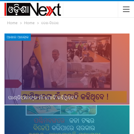
Home
Home
ଦେଶ-ବିଦେଶ
ଆଶାର ଆଲୋକ
ପାଣ୍ଡିଆନଙ୍କ ନାଁ ମୋଦି କହିଥିବେ !