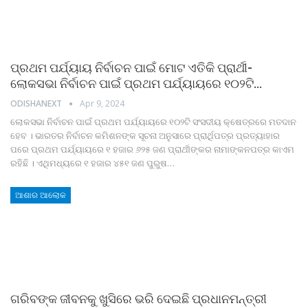
ପ୍ରଥମ ପର୍ଯ୍ୟାୟ ନିର୍ବାଚନ ପାଇଁ ମୋଟ ଏତିକି ପ୍ରାର୍ଥୀ-
ଲୋକସଭା ନିର୍ବାଚନ ପାଇଁ ପ୍ରଥମ ପର୍ଯ୍ୟାୟରେ ୧୦୨ଟି…
ODISHANEXT
Apr 9, 2024
ଲୋକସଭା ନିର୍ବାଚନ ପାଇଁ ପ୍ରଥମ ପର୍ଯ୍ୟାୟରେ ୧୦୨ଟି ସଂସଦୀୟ କ୍ଷେତ୍ରରେ ମତଦାନ
ହେବ । ଭାରତର ନିର୍ବାଚନ କମିଶନଙ୍କ ସୂଚନା ଅନୁସାରେ ପ୍ରାର୍ଥିପତ୍ର ପ୍ରତ୍ୟାହାର
ପରେ ପ୍ରଥମ ପର୍ଯ୍ୟାୟରେ ୧ ହଜାର ୬୨୫ ଜଣ ପ୍ରାର୍ଥୀଙ୍କର ନାମାଙ୍କନପତ୍ର କାଏମ
ରହିଛି । ଏଥିମଧ୍ୟରେ ୧ ହଜାର ୪୫୧ ଜଣ ପୁରୁଷ…
ଆଶାର ଆଲୋକ
ଗରିବଙ୍କ ଜୀବନକୁ ଖୁସିରେ ଭରି ଦେଇଛି ପ୍ରଧାନମନ୍ତ୍ରୀ