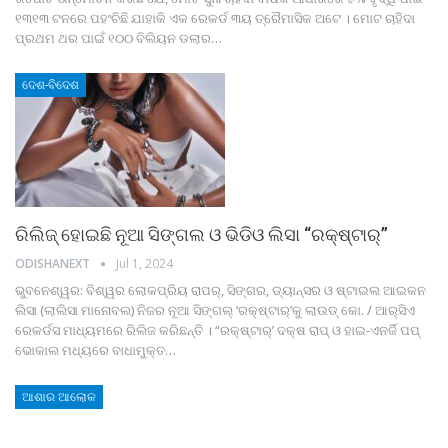
୧୩୧୩ ଟନରେ ପହଂଚିଛି ଯାହାକି ଏକ ରେକର୍ଡ ୩ୟ ତ୍ରୈମାସିକ ଅଟେ । ମୋଟ ଚାହିଦା
ପ୍ରଥମ ଥର ପାଇଁ ୧୦୦ ବିଲିୟନ ଡଲାର
…
ଦେଶ-ବିଦେଶ
ରିଲିଜ୍ ହୋଇଛି ନୂଆ ସିଙ୍ଗଲ ଓ ଭିଡିଓ ଲିସା “ରକ୍‌ଷ୍ଟାର୍‌”
ODISHANEXT
Jul 1, 2024
ଭୁବନେଶ୍ୱର: ବିଶ୍ୱର ଲୋକପ୍ରିୟ ରାପର୍‌, ସିଙ୍ଗର, ଡ୍ୟାନ୍ସର ଓ ଷ୍ଟାଇଲ ଆଇକନ
ଲିସା (ଲାଲିସା ମାନୋବଲ) ନିଜର ନୂଆ ସିଙ୍ଗଲ୍ ‘ରକ୍‌ଷ୍ଟାର୍‌’କୁ ଲାଉଡ୍ କୋ. / ଆର୍‌ସିଏ
ରେକର୍ଡସ ମାଧ୍ୟମରେ ରିଲିଜ କରିଛନ୍ତି । “ରକ୍‌ଷ୍ଟାର୍‌’ ଦକ୍ଷ ରାପ୍ ଓ ହାଇ-ଏନର୍ଜି ପପ୍
ଭୋକାଲ ମଧ୍ୟରେ ବାଧାମୁକ୍ତ
…
ଆଶାର ଆଲୋକ