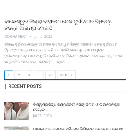
ବାଲେଶ୍ୱର ଜିଲ୍ଲା ବାହାନଗା ରେଳ ଦୁର୍ଘଟଣାର ବିଧିବଦ୍ଧ
ତଦନ୍ତ ଆରମ୍ଭ ହୋଇଛି
ODISHA NEXT
Jun 6, 2023
ଟ୍ରେନ୍‍ ଦୁର୍ଘଟଣା-ତଦନ୍ତ ଆରମ୍ଭ ବାଲେଶ୍ୱର ଜିଲ୍ଲା ବାହାନଗା ରେଳ ଦୁର୍ଘଟଣାର
ବିଧିବଦ୍ଧ ତଦନ୍ତ ଆରମ୍ଭ ହୋଇଛି । ଗତକାଲି ରେଳ ସୁରକ୍ଷା ଆୟୁକ୍ତ
ଦୁର୍ଘଟଣାସ୍ଥଳକୁ ଯାଇ >ସ୍ଥିତି ପରଖିବା ସହ ବିଭିନ୍ନ ଅଧିକାରୀ ଓ କର୍ମଚାରୀଙ୍କୁ ଘଟଣା
ସମ୍ପର୍କରେ ପଚରାଉଚରା କରିଛନ୍ତି । ଏଥିସହ
…
1
2
3
…
76
NEXT
RECENT POSTS
ବିଶ୍ୱପ୍ରସିଦ୍ଧ କଣ୍ଠଶିଳ୍ପୀ ସୋନୁ ନିଗମ ଓ ଇଉଜେନିକ୍ସ
ହେୟାର…
Jul 23, 2026
ଆକାଶ ଏଜୁକେସନାଲ ସର୍ଭିସେସ୍ ଲିମିଟେଡ୍ ଭୁବନେଶ୍ୱରର ୧୧