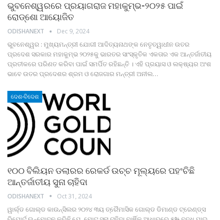
ଭୁବନେଶ୍ୱରରେ ପ୍ରୟାଗରାଜ ମହାକୁମ୍ଭ-୨୦୨୫ ପାଇଁ
ରୋଡ୍‌ଶୋ ଆୟୋଜିତ
ODISHANEXT
Dec 9, 2024
ଭୁବନେଶ୍ୱର : ମୁଖ୍ୟମନ୍ତ୍ରୀ ଯୋଗୀ ଆଦିତ୍ୟନାଥଙ୍କ ନେତୃତ୍ୱାଧୀନ ଉତର
ପ୍ରଦେଶ ସରକାର ମହାକୁମ୍ଭ ୨୦୨୫କୁ ଭାରତର ସାଂସ୍କୃତିକ ଏକତାର ଏକ ଆନ୍ତର୍ଜାତୀୟ
ପ୍ରତୀକରେ ପରିଣତ କରିବା ପାଇଁ ସମର୍ପିତ ରହିଛନ୍ତି । ଏହି ପ୍ରୟାସ ଓ ଲକ୍ଷ୍ୟର ଅଂଶ
ଭାବେ ଉତର ପ୍ରଦେଶର ଶ୍ରମ ଓ ରୋଜଗାର ମନ୍ତ୍ରୀ ଅନୀଲ
…
ଦେଶ-ବିଦେଶ
୧୦୦ ବିଲିୟନ ଡଲାରର ରେକର୍ଡ ଉଚ୍ଚ ମୂଲ୍ୟରେ ପହଂଚିଛି
ଆନ୍ତର୍ଜାତୀୟ ସୁନା ଚାହିଦା
ODISHANEXT
Oct 31, 2024
ୱାର୍ଲ୍ଡ ଗୋଲ୍ଡ କାଉନ୍ସିଲର ୨୦୨୪ ୩ୟ ତ୍ରୈମାସିକ ଗୋଲ୍ଡ ଡିମାଣ୍ଡ ଟ୍ରେଣ୍ଡ୍‌ସ
ରିପୋର୍ଟ ଉନ୍ମୋଚନ କରିଛି ଯେ, ମୋଟ ସୁନା ଚାହିଦା ବାର୍ଷିକ ଆଧାରରେ ୫% ବୃଦ୍ଧି ପାଇ