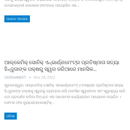
ମେରାମଣ୍ଡଳୀ କାରଖାନା ଫାଟକରେ ଆୟୋଜିତ ଏକ
…
ଆଶାର ଆଲୋକ
ଆଲ୍‌କେମିକ୍ ସୋନିକ୍ ଏନ୍‌ଭାର୍ଣ୍ଣମେଂଟ୍‌ର ପ୍ରତିଷ୍ଠାତା ସତ୍ୟା
ହିନ୍ଦୁଜାଙ୍କ ପକ୍ଷରୁ ସ୍ୱର ଜରିଆରେ ମାନସିକ…
ODISHANEXT
Nov 28, 2022
ଭୁବନେଶ୍ୱର: ଆଲ୍‌କେମିକ୍ ସୋନିକ୍ ଏନଭାର୍ଣ୍ଣମେଂଟ୍ (ଏଏସ୍‌ଇ)ର ପ୍ରତିଷ୍ଠାତା ସତ୍ୟା
ହିନ୍ଦୁଜାଙ୍କ ପକ୍ଷରୁ ସ୍ୱରକୁ ବ୍ୟବହାର କରି ମାନସିକ ସ୍ୱାଧୀନତା ଏବଂ ସ୍ୱାସ୍ଥ୍ୟ ଲାଗି
ପଥ ପ୍ରଦର୍ଶନ କରିବା ନିମନ୍ତେ ଏକ ଆଲୋଚନା କାର୍ଯ୍ୟକ୍ରମ ଆୟୋଜନ କରାଯିବ ।
ସେଂଟର ଫର ନ୍ୟୁରୋଆକୋଷ୍ଟିକ୍
…
ଓଡିଶା