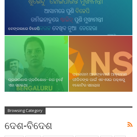
ବେଙ୍ଗଲରେ ବିଜେପି
ପହଲଗାମ ଆତଙ୍କବାଦୀ ଆକ୍ରମଣ
ପ୍ରତାରଣାର ପ୍ରତିଶୋଧ- ଗପ ନୁହେଁ
ପୀଡିତଙ୍କ ପାଇଁ ଏନଏସଇ ପକ୍ଷରୁ
ଏହା ସତକଥା
୧କୋଟିର ସହାୟତା
Browsing Category
ଦେଶ-ବିଦେଶ