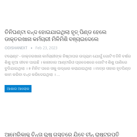
ତିନିଘଣ୍ଟା ବନ୍ଦ ହୋଇଯାଇଥିଲା ହୃତ୍ ପିଣ୍ଡ ହେଲେ
ଡାକ୍ତରଖାନା କର୍ମଚାରୀ ମିଳିମିଶି ବଞ୍ଚାଇଦେଲେ
ODISHANEXT
Feb 23, 2023
ଟରୋଣ୍ଟ - ଡାକ୍ତରଖାନା କର୍ମଚାରୀଙ୍କ ନିଷ୍ଠାପର ଉଦ୍ୟମ ଯୋଗୁଁ ଗୋଟିଏ ତିନି ବର୍ଷର
ଶିଶୁ ନୂଆ ଜୀବନ ପାଇଛି । କାନାଡାର ଆଣ୍ଟାରିଓ ପ୍ରଦେଶରେ ଗୋଟିଏ ଶିଶୁ ପାଣିରେ
ବୁଡିଯାଇଥିଲା । ୫ ମିନିଟ ପରେ ତାକୁ ଉଦ୍ଧାର କରାଯାଇଥିଲା । ମାତ୍ର ତାହାର ହୃତପିଣ୍ଡ
କାମ କରିବା ବନ୍ଦ କରିଦେଇଥିଲା ।
…
ଆଶାର ଆଲୋକ
ଆମେରିକାକୁ ଚିନ୍ତା ରୁଷ୍‌ ଗସ୍ତରେ ଯିବେ ଚୀନ୍‌ ରାଷ୍ଟ୍ରପତି