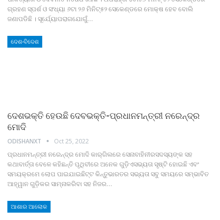
ଗ୍ରହଣ ସ୍ପର୍ଶ ଓ ସଂଧ୍ୟା ୬ଟା ୨୬ ମିନିଟ୍‍୫୨ ସେକେଣ୍ଡରେ ମୋକ୍ଷ ହେବ ବୋଲି
ଜଣାପଡିଛି । ସୂର୍ଯ୍ୟୋପରାଗଯୋଗୁଁ
…
ଦେଶ-ବିଦେଶ
ଦେଶଭକ୍ତି ହେଉଛି ଦେବଭକ୍ତି-ପ୍ରଧାନମନ୍ତ୍ରୀ ନରେନ୍ଦ୍ର
ମୋଦି
ODISHANXT
Oct 25, 2022
ପ୍ରଧାନମନ୍ତ୍ରୀ ନରେନ୍ଦ୍ର ମୋଦି କାର୍‍ଗିଲରେ ସେନାବାହିନୀରସଦସ୍ୟଙ୍କ ସହ
କଥାବାର୍ତ୍ତା ବେଳେ କହିଛନ୍ତି ପୃଥିବୀରେ ଅନେକ ଗୁଡ଼ିଏସଭ୍ୟତା ସୃଷ୍ଟି ହୋଇଛି ଏବଂ
ସମୟକ୍ରମେ ଲୋପ ପାଇଯାଇଛିଟ୍ଟ କିନ୍ତୁଭାରତର ସଭ୍ୟତା ସବୁ ସମୟରେ ସମ୍ଭାବିତ
ଆହ୍ୱାନ ଗୁଡ଼ିକର ସାମ୍ନାକରିବା ସହ ନିଜର
…
ଆଶାର ଆଲୋକ