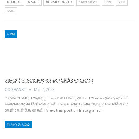
BUSINESS
SPORTS
UNCATEGORIZED
ଆଶାର ଆଲୋକ
ଓଡିଶା
ଖବର
ବଜାର
ଖବର
ଅଞ୍ଜଳି ଆରୋରାଙ୍କର ହଟ୍‌ ଭିଡିଓ ଭାଇରାଲ୍‌
ODISHANXT
Mar 7, 2023
ଅଞ୍ଜଳି ଆରୋରା । ଏହାଙ୍କୁ କାଚା ବାଦାମ ଗର୍ଲ କୁହାଯାଏ । ଏବେ ତାଙ୍କର ହଟ୍‌ ଭିଡିଓ
ଇଣ୍ଟରନେଟ୍‌ରେ ନିଆଁ ଲଗାଯାଇଛି । ଲକ୍ଷ ଲକ୍ଷ ଲୋକ ଏହାକୁ ଫଲୋ କରିବା ସହ
କୋଟି କୋଟି ଭିଉ ହେଉଛି ।
View this post on Instagram
…
ଆଶାର ଆଲୋକ