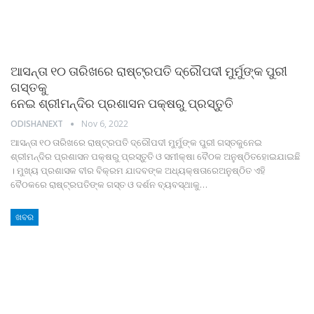
ଆସନ୍ତା ୧୦ ତାରିଖରେ ରାଷ୍ଟ୍ରପତି ଦ୍ରୌପଦୀ ମୁର୍ମୁଙ୍କ ପୁରୀ
ଗସ୍ତକୁ
ନେଇ ଶ୍ରୀମନ୍ଦିର ପ୍ରଶାସନ ପକ୍ଷରୁ ପ୍ରସ୍ତୁତି
ODISHANEXT
Nov 6, 2022
ଆସନ୍ତା ୧୦ ତାରିଖରେ ରାଷ୍ଟ୍ରପତି ଦ୍ରୌପଦୀ ମୁର୍ମୁଙ୍କ ପୁରୀ ଗସ୍ତକୁନେଇ
ଶ୍ରୀମନ୍ଦିର ପ୍ରଶାସନ ପକ୍ଷରୁ ପ୍ରସ୍ତୁତି ଓ ସମୀକ୍ଷା ବୈଠକ ଅନୁଷ୍ଠିତହୋଇଯାଇଛି
। ମୁଖ୍ୟ ପ୍ରଶାସକ ବୀର ବିକ୍ରମ ଯାଦବଙ୍କ ଅଧ୍ୟକ୍ଷତାରେଅନୁଷ୍ଠିତ ଏହି
ବୈଠକରେ ରାଷ୍ଟ୍ରପତିଙ୍କ ଗସ୍ତ ଓ ଦର୍ଶନ ବ୍ୟବସ୍ଥାକୁ
…
ଖବର