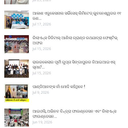
ଆକାଶ ଏଜୁକେସନାଲ ସର୍ଭିସେସ୍ ଲିମିଟେଡ୍ ଭୁବନେଶ୍ୱରର ୧୧
ଜଣ…
Jul 17, 2026
ରିଲାଏନ୍ସ ଡିଜିଟାଲ୍ ଆଣିଲା ଗ୍ରାଣ୍ଡ ରଥଯାତ୍ରା ଫେଷ୍ଟିଭ୍
ଅଫର
Jul 15, 2026
ରାଉରକେଲାର ପୂର୍ବୀ ଗୁପ୍ତା ସିଙ୍ଗାପୁରର ଜିଆଇଆଇଏସ୍
ସ୍ମାର୍ଟ…
Jul 15, 2026
ପାଣ୍ଡିଆନଙ୍କ ନାଁ ମୋଦି କହିଥିବେ !
Jul 9, 2026
ଆଇଓସି, ଅଭିନବ ବିନ୍ଦ୍ରା ଫାଉଣ୍ଡେସନ ଏବଂ ରିଲାଏନ୍ସ
ଫାଉଣ୍ଡେସନ…
Jun 19, 2026