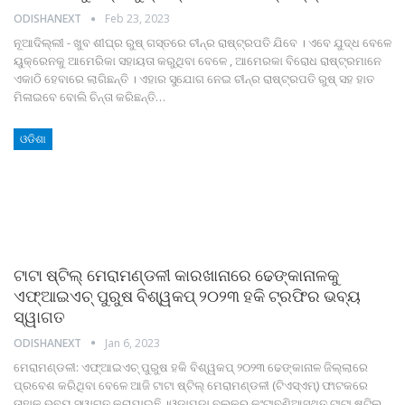
ODISHANEXT
Feb 23, 2023
ନୂଆଦିଲ୍ଲୀ - ଖୁବ ଶୀଘ୍ର ରୁଷ୍‌ ଗସ୍ତରେ ଚୀନ୍‌ର ରାଷ୍ଟ୍ରପତି ଯିବେ । ଏବେ ଯୁଦ୍ଧ ବେଳେ
ୟୁକ୍ରେନକୁ ଆମେରିକା ସହାୟତା କରୁଥିବା ବେଳେ , ଆମେରକା ବିରୋଧ ରାଷ୍ଟ୍ରମାନେ
ଏକାଠି ହେବାରେ ଲାଗିଛନ୍ତି । ଏହାର ସୁଯୋଗ ନେଇ ଚୀନ୍‌ର ରାଷ୍ଟ୍ରପତି ରୁଷ୍‌ ସହ ହାତ
ମିଳାଇବେ ବୋଲି ଚିନ୍ତା କରିଛନ୍ତି
…
ଓଡିଶା
ଟାଟା ଷ୍ଟିଲ୍ ମେରାମଣ୍ଡଳୀ କାରଖାନାରେ ଢେଙ୍କାନାଳକୁ
ଏଫ୍‌ଆଇଏଚ୍ ପୁରୁଷ ବିଶ୍ୱକପ୍ ୨୦୨୩ ହକି ଟ୍ରଫିର ଭବ୍ୟ
ସ୍ୱାଗତ
ODISHANEXT
Jan 6, 2023
ମେରାମଣ୍ଡଳୀ: ଏଫ୍‌ଆଇଏଚ୍ ପୁରୁଷ ହକି ବିଶ୍ୱକପ୍ ୨୦୨୩ ଢେଙ୍କାନାଳ ଜିଲ୍ଲାରେ
ପ୍ରବେଶ କରିଥିବା ବେଳେ ଆଜି ଟାଟା ଷ୍ଟିଲ୍ ମେରାମଣ୍ଡଳୀ (ଟିଏସ୍‌ଏମ୍‌) ଫାଟକରେ
ତାହାକୁ ଭବ୍ୟ ସ୍ୱାଗତ କରାଯାଇଛି ।ଓଡ଼ାପଡ଼ା ବ୍ଲକ୍‌ର କଂଟାବଣିଆସ୍ଥିତ ଟାଟା ଷ୍ଟିଲ୍