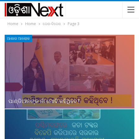
Home
Home
ଦେଶ-ବିଦେଶ
Page 3
ଆଶାର ଆଲୋକ
ପାଣ୍ଡିଆନଙ୍କ ନାଁ ମୋଦି କହିଥିବେ !