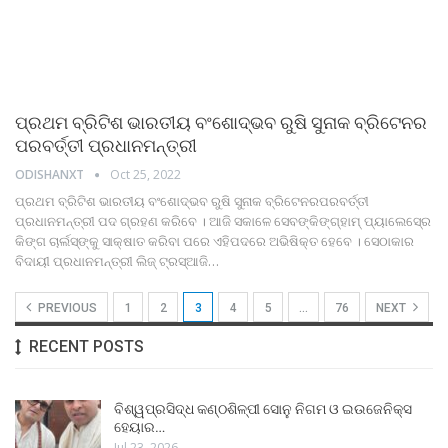
ପ୍ରଥମ ବ୍ରିଟିଶ ଭାରତୀୟ ବଂଶୋଦ୍ଭବ ରୁଷି ସୁନାକ ବ୍ରିଟେନର
ପରବର୍ତ୍ତୀ ପ୍ରଧାନମନ୍ତ୍ରୀ
ODISHANXT
Oct 25, 2022
ପ୍ରଥମ ବ୍ରିଟିଶ ଭାରତୀୟ ବଂଶୋଦ୍ଭବ ରୁଷି ସୁନାକ ବ୍ରିଟେନରପରବର୍ତ୍ତୀ
ପ୍ରଧାନମନ୍ତ୍ରୀ ପଦ ଗ୍ରହଣ କରିବେ । ଆଜି ସକାଳେ ସେବଙ୍କିଙ୍ଗ୍‍ହାମ୍‍ ପ୍ୟାଲେସ୍‍ରେ
କିଙ୍ଗ ଚାର୍ଲସ୍‍ଙ୍କୁ ସାକ୍ଷାତ କରିବା ପରେ ଏହିପଦରେ ଅଭିଷିକ୍ତ ହେବେ । ସେଠାକାର
ବିଦାୟୀ ପ୍ରଧାନମନ୍ତ୍ରୀ ଲିଜ୍‍ ଟ୍ରସ୍‍ଆଜି
…
PREVIOUS
1
2
3
4
5
…
76
NEXT
RECENT POSTS
ବିଶ୍ୱପ୍ରସିଦ୍ଧ କଣ୍ଠଶିଳ୍ପୀ ସୋନୁ ନିଗମ ଓ ଇଉଜେନିକ୍ସ
ହେୟାର…
Jul 23, 2026