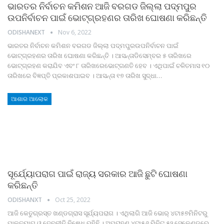
ଭାରତର ନିର୍ବାଚନ କମିଶନ ଆଜି ବରଗଡ ଜିଲ୍ଲା ପଦ୍ମପୁର
ଉପନିର୍ବାଚନ ପାଇଁ ଭୋଟ୍‍ଗ୍ରହଣର ତାରିଖ ଘୋଷଣା କରିଛନ୍ତି
ODISHANEXT
Nov 6, 2022
ଭାରତର ନିର୍ବାଚନ କମିଶନ ବରଗଡ ଜିଲ୍ଲା ପଦ୍ମପୁରଉପନିର୍ବାଚନ ପାଇଁ
ଭୋଟ୍‍ଗ୍ରହଣର ତାରିଖ ଘୋଷଣା କରିଛନ୍ତି । ଆସନ୍ତାଡିସେମ୍ବର ୫ ତାରିଖରେ
ଭୋଟ୍‍ଗ୍ରହଣ କରାଯିବ ଏବଂ ୮ ତାରିଖରେଭୋଟ୍‍ଗଣତି ହେବ । ଏଥିପାଇଁ ଚଳିତମାସ ୧୦
ତାରିଖରେ ବିଜ୍ଞପ୍ତି ପ୍ରକାଶପାଇବ । ଆସନ୍ତା ୧୭ ତାରିଖ ସୁଦ୍ଧା
…
ଆଶାର ଆଲୋକ
ସୂର୍ଯ୍ୟୋପରାଗ ପାଇଁ ରାଜ୍ୟ ସରକାର ଆଜି ଛୁଟି ଘୋଷଣା
କରିଛନ୍ତି
ODISHANXT
Oct 25, 2022
ଆଜି କେତୁଗ୍ରସ୍ତ ଖଣ୍ଡଗ୍ରାସ ସୂର୍ଯ୍ୟପରାଗ । ଏଥିଲାଗି ଆଜି ଭୋର୍‍ ୪ଟା୫୭ମିନିଟରୁ
ପାକତ୍ୟାଗ ଓ ଦେବନୀତି ନିଷେଧ ରହିଛି । ଅପରାହ୍ଣ ୪ଟା୫୬ ମିନିଟ୍‍ ୫୨ ସେକେଣ୍ଡରେ