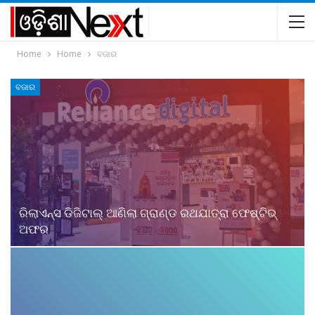
Home
Home
ବଜାର
ବଜାର
ରିଲାଏନ୍ସ ଡିଜିଟାଲ୍ ଆଣିଲା ଗ୍ରାଣ୍ଡ ରଥଯାତ୍ରା ଫେଷ୍ଟିଭ୍
ଅଫର