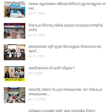
ଆକାଶ ଏଜୁକେସନାଲ ସର୍ଭିସେସ୍ ଲିମିଟେଡ୍ ଭୁବନେଶ୍ୱରର ୧୧
ଜଣ…
Jul 17, 2026
ରିଲାଏନ୍ସ ଡିଜିଟାଲ୍ ଆଣିଲା ଗ୍ରାଣ୍ଡ ରଥଯାତ୍ରା ଫେଷ୍ଟିଭ୍
ଅଫର
Jul 15, 2026
ରାଉରକେଲାର ପୂର୍ବୀ ଗୁପ୍ତା ସିଙ୍ଗାପୁରର ଜିଆଇଆଇଏସ୍
ସ୍ମାର୍ଟ…
Jul 15, 2026
ପାଣ୍ଡିଆନଙ୍କ ନାଁ ମୋଦି କହିଥିବେ !
Jul 9, 2026
ଆଇଓସି, ଅଭିନବ ବିନ୍ଦ୍ରା ଫାଉଣ୍ଡେସନ ଏବଂ ରିଲାଏନ୍ସ
ଫାଉଣ୍ଡେସନ…
Jun 19, 2026
ଓଡ଼ିଶାରେ ବୃଦ୍ଧିଶୀଳ କର୍କଟ ଭାର ଆରମ୍ଭିକ ଚିହ୍ନଟ,