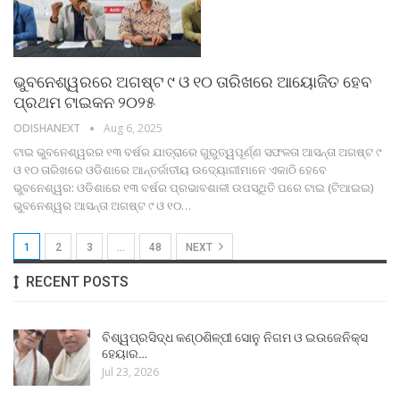
ଭୁବନେଶ୍ୱରରେ ଅଗଷ୍ଟ ୯ ଓ ୧୦ ତାରିଖରେ ଆୟୋଜିତ ହେବ
ପ୍ରଥମ ଟାଇକନ ୨୦୨୫
ODISHANEXT
Aug 6, 2025
ଟାଇ ଭୁବନେଶ୍ୱରର ୧୩ ବର୍ଷର ଯାତ୍ରାରେ ଗୁରୁତ୍ୱପୂର୍ଣ୍ଣ ସଫଳତା
ଆସନ୍ତା ଅଗଷ୍ଟ ୯
ଓ ୧୦ ତାରିଖରେ ଓଡିଶାରେ ଆନ୍ତର୍ଜାତୀୟ ଉଦ୍ୟୋଗୀମାନେ ଏକାଠି ହେବେ
ଭୁବନେଶ୍ୱର: ଓଡିଶାରେ ୧୩ ବର୍ଷର ପ୍ରଭାବଶାଳୀ ଉପସ୍ଥିତି ପରେ ଟାଇ (ଟିଆଇଇ)
ଭୁବନେଶ୍ୱର ଆସନ୍ତା ଅଗଷ୍ଟ ୯ ଓ ୧୦
…
1
2
3
…
48
NEXT
RECENT POSTS
ବିଶ୍ୱପ୍ରସିଦ୍ଧ କଣ୍ଠଶିଳ୍ପୀ ସୋନୁ ନିଗମ ଓ ଇଉଜେନିକ୍ସ
ହେୟାର…
Jul 23, 2026