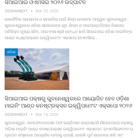
ସିଆଇଆଇ ଓଏମସିଇ ୨୦୨୬ ଉଦ୍‌ଘାଟିତ
ODISHANEXT
Mar 20, 2026
ରଣନୈତିକ ଆଲୋଚନା ଓ ସହଭାଗିତା ପାଇଁ ଶିଳ୍ପ ନେତାଙ୍କ ଆହ୍ୱାନ
ଭୁବନେଶ୍ୱର :
ଭୁବନେଶ୍ୱରରେ ଓଡିଶା ସରକାରଙ୍କ ଗୃହ, ଶିଳ୍ପ ଓ ଆଇଆଣ୍ଡପିଆର ବିଭାଗର
ଅତିରିକ୍ତ ମୁଖ୍ୟ ସଚିବ, ଆଇଏଏସ ଶ୍ରୀ ହେମନ୍ତ ଶର୍ମା ସିଆଇଆଇ ଓଡିଶା ମାଇନିଙ୍ଗ
ଆଣ୍ଡ କନ୍‌ଷ୍ଟ୍ରକ୍‌ଶନ ଇକ୍ୱିପମେଂଟ ଏକ୍ସପୋ (ଓଏମସିଇ)
…
ଓଡିଶା
ସିଆଇଆଇ ପକ୍ଷରୁ ଭୁବନେଶ୍ୱରରେ ଆୟୋଜିତ ହେବ ଓଡ଼ିଶା
ମାଇନିଂ ଆଣ୍ଡ କନଷ୍ଟ୍ରକ୍ସନ ଇକ୍ୱିପମେଂଟ ଏକ୍ସପୋ ୨୦୨୬
ODISHANEXT
Mar 19, 2026
ଭୁବନେଶ୍ୱର : କନଫେଡେରେସନ ଅଫ ଇଣ୍ଡିଆନ ଇଣ୍ଡଷ୍ଟ୍ରି (ସିଆଇଆଇ) ପକ୍ଷରୁ
‘ଓଡ଼ିଶା ମାଇନିଂ ଆଣ୍ଡ କନଷ୍ଟ୍ରକ୍ସନ ଇକ୍ୱିପମେଂଟ ଏକ୍ସପୋ\' (ଓଏମସିଇ)୨୦୨୬ ର
ପ୍ରଥମ ସଂସ୍କରଣ ଆୟୋଜିତ ହେବାକୁ ଯାଉଛି, ଯାହାକି ପୂର୍ବ ଭାରତରେ ଖଣି ଏବଂ