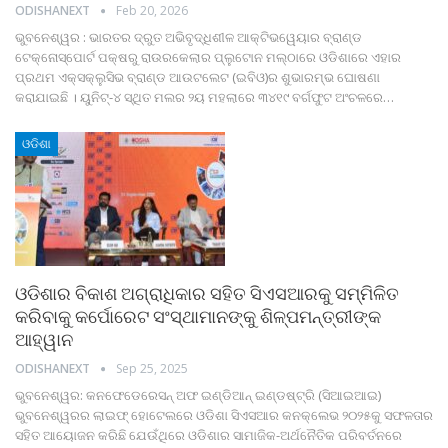
ODISHANEXT
Feb 20, 2026
ଭୁବନେଶ୍ୱର : ଭାରତର ଦ୍ରୁତ ଅଭିବୃଦ୍ଧିଶୀଳ ଆକ୍ଟିଭୱେୟାର ବ୍ରାଣ୍ଡ
ଟେକ୍ନୋସ୍ପୋର୍ଟ ପକ୍ଷରୁ ରାଉରକେଲାର ପ୍ଲୁଟୋନ ମଲ୍‌ଠାରେ ଓଡିଶାରେ ଏହାର
ପ୍ରଥମ ଏକ୍ସକ୍ଲୁସିଭ ବ୍ରାଣ୍ଡ ଆଉଟଲେଟ (ଇବିଓ)ର ଶୁଭାରମ୍ଭ ଘୋଷଣା
କରାଯାଇଛି । ୟୁନିଟ୍‌-୪ ସ୍ଥିତ ମଲର ୨ୟ ମହଲାରେ ୩୪୧୯ ବର୍ଗଫୁଟ ଅଂଚଳରେ
…
ଓଡିଶା
ଓଡିଶାର ବିକାଶ ଅଗ୍ରାଧିକାର ସହିତ ସିଏସଆରକୁ ସମ୍ମିଳିତ
କରିବାକୁ କର୍ପୋରେଟ ସଂସ୍ଥାମାନଙ୍କୁ ଶିଳ୍ପମନ୍ତ୍ରୀଙ୍କ
ଆହ୍ୱାନ
ODISHANEXT
Sep 25, 2025
ଭୁବନେଶ୍ୱର: କନଫେଡେରେସନ୍ ଅଫ ଇଣ୍ଡିଆନ୍ ଇଣ୍ଡଷ୍ଟ୍ରି (ସିଆଇଆଇ)
ଭୁବନେଶ୍ୱରର ଲାଇଫ୍ ହୋଟେଲରେ ଓଡିଶା ସିଏସଆର କନକ୍ଲେଭ ୨୦୨୫କୁ ସଫଳତାର
ସହିତ ଆୟୋଜନ କରିଛି ଯେଉଁଥିରେ ଓଡିଶାର ସାମାଜିକ-ଅର୍ଥନୈତିକ ପରିବର୍ତନରେ