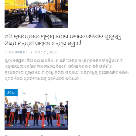
ଖଣି କ୍ଷେତ୍ରରେ ମୂଲ୍ୟ ଯୋଗ ଉପରେ ଓଡିଶାର ଗୁରୁତ୍ୱ :
ଶିଳ୍ପ ମନ୍ତ୍ରୀ ସମ୍ପଦ ଚନ୍ଦ୍ର ସ୍ୱାଇଁ
ODISHANEXT
Mar 21, 2026
ଭୁବନେଶ୍ୱର : ସିଆଇଆଇ ଓଡିଶା ମାଇନିଂ ଆଣ୍ଡ କନ୍‌ଷ୍ଟ୍ରକଶନ ଇକ୍ୱିପମେଂଟ
ଏକ୍ସପୋ (ଓଏମସିଇ) ୨୦୨୬ର ୨ୟ ଦିନରେ, ଓଡିଶା ସରକାର ଖଣି ଓ ନିର୍ମାଣ
କ୍ଷେତ୍ରରେ ମୂଲ୍ୟ ଯୋଗ ବୃଦ୍ଧି କରିବା ଓ ସ୍ଥାୟୀ ଅଭିବୃଦ୍ଧିକୁ ପ୍ରୋତ୍ସାହିତ କରିବା
ପ୍ରତି ନିଜର ପ୍ରତିବଦ୍ଧତାକୁ ଦୃଢନିଶ୍ଚିତ କରିଛନ୍ତି ।
…
ଓଡିଶା