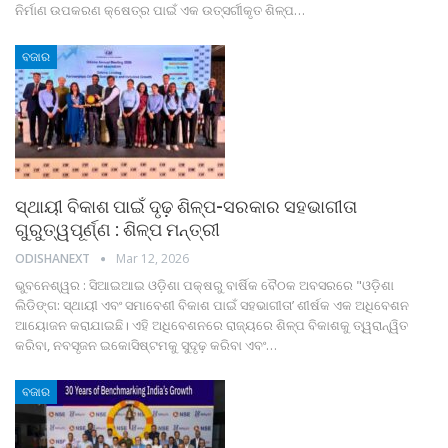
ନିର୍ମାଣ ଉପକରଣ କ୍ଷେତ୍ର ପାଇଁ ଏକ ଉତ୍ସର୍ଗୀକୃତ ଶିଳ୍ପ
…
ବଜାର
ସ୍ଥାୟୀ ବିକାଶ ପାଇଁ ଦୃଢ଼ ଶିଳ୍ପ-ସରକାର ସହଭାଗୀତା
ଗୁରୁତ୍ୱପୂର୍ଣ୍ଣ : ଶିଳ୍ପ ମନ୍ତ୍ରୀ
ODISHANEXT
Mar 12, 2026
ଭୁବନେଶ୍ୱର : ସିଆଇଆଇ ଓଡ଼ିଶା ପକ୍ଷରୁ ବାର୍ଷିକ ବୈଠକ ଅବସରରେ "ଓଡ଼ିଶା
ଲିଡିଙ୍ଗ: ସ୍ଥାୟୀ ଏବଂ ସମାବେଶୀ ବିକାଶ ପାଇଁ ସହଭାଗୀତା’ ଶୀର୍ଷକ ଏକ ଅଧିବେଶନ
ଆୟୋଜନ କରାଯାଇଛି। ଏହି ଅଧିବେଶନରେ ରାଜ୍ୟରେ ଶିଳ୍ପ ବିକାଶକୁ ତ୍ୱରାନ୍ୱିତ
କରିବା, ନବସୃଜନ ଇକୋସିଷ୍ଟମକୁ ସୁଦୃଢ଼ କରିବା ଏବଂ
…
ବଜାର