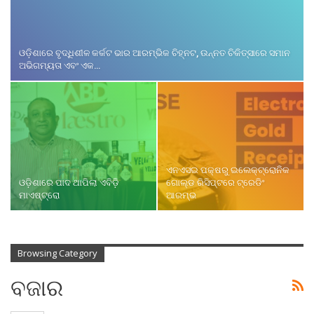
ଓଡ଼ିଶାରେ ବୃଦ୍ଧିଶୀଳ କର୍କଟ ଭାର ଆରମ୍ଭିକ ଚିହ୍ନଟ, ଉନ୍ନତ ଚିକିତ୍ସାରେ ସମାନ
ଅଭିଗମ୍ୟତା ଏବଂ ଏକ…
ଏନଏସଇ ପକ୍ଷରୁ ଇଲେକ୍‌ଟ୍ରୋନିକ
ଓଡ଼ିଶାରେ ପାଦ ଥାପିଲା ଏବିଡ଼ି
ଗୋଲ୍ଡ ରିସିପ୍ଟରେ ଟ୍ରେଡିଂ
ମାଏଷ୍ଟ୍ରୋ
ଆରମ୍ଭ
Browsing Category
ବଜାର