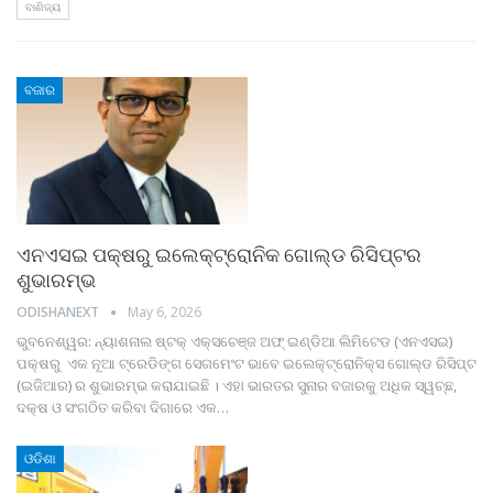
ବାଣିଜ୍ୟ
ବଜାର
ଏନଏସଇ ପକ୍ଷରୁ ଇଲେକ୍‌ଟ୍ରୋନିକ ଗୋଲ୍ଡ ରିସିପ୍ଟର
ଶୁଭାରମ୍ଭ
ODISHANEXT
May 6, 2026
ଭୁବନେଶ୍ୱର: ନ୍ୟାଶନାଲ ଷ୍ଟକ୍ ଏକ୍ସଚେଞ୍ଜ ଅଫ୍ ଇଣ୍ଡିଆ ଲିମିଟେଡ (ଏନଏସଇ)
ପକ୍ଷରୁ ଏକ ନୂଆ ଟ୍ରେଡିଙ୍ଗ ସେଗମେଂଟ ଭାବେ ଇଲେକ୍‌ଟ୍ରୋନିକ୍ସ ଗୋଲ୍ଡ ରିସିପ୍ଟ
(ଇଜିଆର) ର ଶୁଭାରମ୍ଭ କରାଯାଇଛି । ଏହା ଭାରତର ସୁନାର ବଜାରକୁ ଅଧିକ ସ୍ୱଚ୍ଛ,
ଦକ୍ଷ ଓ ସଂଗଠିତ କରିବା ଦିଗାରେ ଏକ
…
ଓଡିଶା