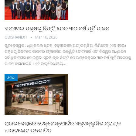
ଏନଏସଇ ପକ୍ଷରୁ ନିଫ୍ଟି ୫୦ର ୩୦ ବର୍ଷ ପୂର୍ତି ପାଳନ
ODISHANEXT
Mar 10, 2026
ଭୁବନେଶ୍ୱର : ନ୍ୟାଶନାଲ ଷ୍ଟକ ଏକ୍ସଚେଞ୍ଜ ଅଫ୍ ଇଣ୍ଡିଆ ଲିମିଟେଡ (ଏନଏସଇ)
ପକ୍ଷରୁ ନିକଟରେ ଭାରତର ଫ୍ଲାଗସିପ ଇକ୍ୱିଟି ବେଂଚମାର୍କ ଏବଂ ବିଶ୍ୱର ଅନ୍ୟତମ
ସର୍ବାଧିକ ଟ୍ରାକ ହୋଇଥିବା ସୂଚକାଙ୍କ ନିଫ୍ଟି ୫୦ ଇଣ୍ଡେକ୍ସର ୩୦ ବର୍ଷ ପୂର୍ତି ଅବସରକୁ
ପାଳନ କରାଯାଇଛି । ଏହି ଉଲ୍ଲେଖନୀୟ
…
ଓଡିଶା
ରାଉରକେଲାରେ ଟେକ୍ନୋସ୍ପୋର୍ଟର ଏକ୍ସକ୍ଲୁସିଭ ବ୍ରାଣ୍ଡ
ଆଉଟଲେଟ ଉଦଘାଟିତ