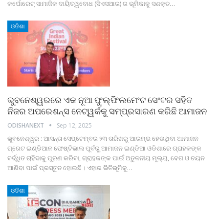
କର୍ପୋରେଟ୍ ସାମାଜିକ ଦାୟିତ୍ୱବୋଧ (ସିଏସଆର) ର ଭୂମିକାକୁ ସଶକ୍ତ
…
ଓଡିଶା
ଭୁବନେଶ୍ୱରରେ ଏକ ନୂଆ ଫୁଲ୍‌ଫିଲମେଂଟ ସେଂଟର ସହିତ
ନିଜର ଅପରେଶନ୍ସ ନେଟ୍‌ୱର୍କକୁ ସମ୍ପ୍ରସାରଣ କରିଛି ଆମାଜନ
ODISHANEXT
Sep 12, 2025
ଭୁବନେଶ୍ୱର : ଆସନ୍ତା ସେପ୍ଟେମ୍ବର ୨୩ ତାରିଖରୁ ଆରମ୍ଭ ହେଉଥିବା ଆମାଜନ
ଗ୍ରେଟ ଇଣ୍ଡିଆନ ଫେଷ୍ଟିଭାଲ ପୂର୍ବରୁ ଆମାଜନ ଇଣ୍ଡିଆ ଓଡିଶାରେ ଗ୍ରାହକଙ୍କ
ବର୍ଦ୍ଧିତ ଚାହିଦାକୁ ପୂରଣ କରିବା, ଗ୍ରାହକଙ୍କ ପାଇଁ ଅତୁଳନୀୟ ମୂଲ୍ୟ, ବେଗ ଓ ଚୟନ
ଆଣିବା ପାଇଁ ପ୍ରସ୍ତୁତ ହୋଇଛି । ଏହାର ଭିତିଭୂମିକୁ
…
ଓଡିଶା