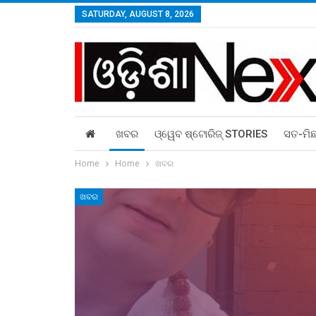
SATURDAY, AUGUST 8, 2026
ଖବର
ଓ୍ୱେବ ଷ୍ଟୋରିଜ୍‌ STORIES
ସତ-ମି
Home
Home
ଖବର
ଖବର