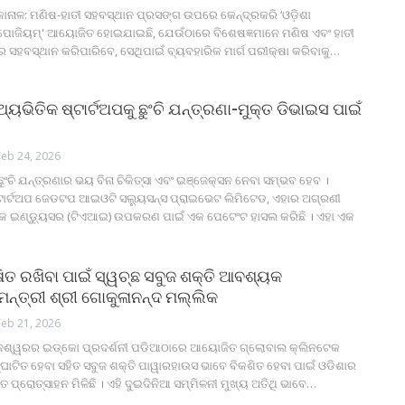
ାନାଳ: ମଣିଷ-ହାତୀ ସହବସ୍ଥାନ ପ୍ରସଙ୍ଗ ଉପରେ କେନ୍ଦ୍ରକରି ‘ଓଡ଼ିଶା
ମ୍ପୋଜିୟମ୍‌' ଆୟୋଜିତ ହୋଇଯାଇଛି, ଯେଉଁଠାରେ ବିଶେଷଜ୍ଞମାନେ ମଣିଷ ଏବଂ ହାତୀ
େ ସହବସ୍ଥାନ କରିପାରିବେ, ସେଥିପାଇଁ ବ୍ୟବହାରିକ ମାର୍ଗ ପରୀକ୍ଷା କରିବାକୁ
…
ଥ୍ୟଭିତିକ ଷ୍ଟାର୍ଟଅପକୁ ଛୁଂଚି ଯନ୍ତ୍ରଣା-ମୁକ୍ତ ଡିଭାଇସ ପାଇଁ
Feb 24, 2026
ୁଂଚି ଯନ୍ତ୍ରଣାର ଭୟ ବିନା ଚିକିତ୍ସା ଏବଂ ଇଞ୍ଜେକ୍ସନ ନେବା ସମ୍ଭବ ହେବ ।
୍ଟାର୍ଟଅପ ଜେଡଟପ ଆଇଓଟି ସଲ୍ୟୁସନ୍ସ ପ୍ରାଇଭେଟ ଲିମିଟେଡ, ଏହାର ଅଗ୍ରଣୀ
କ ଇଣ୍ଡ୍ୟୁସର (ଟିଏଆଇ) ଉପକରଣ ପାଇଁ ଏକ ପେଟେଂଟ ହାସଲ କରିଛି । ଏହା ଏକ
୍ଷିତ ରଖିବା ପାଇଁ ସ୍ୱଚ୍ଛ ସବୁଜ ଶକ୍ତି ଆବଶ୍ୟକ
୍ତ୍ରୀ ଶ୍ରୀ ଗୋକୁଳାନନ୍ଦ ମଲ୍ଲିକ
Feb 21, 2026
ନେଶ୍ୱରର ଇଡ୍‌କୋ ପ୍ରଦର୍ଶନୀ ପଡିଆଠାରେ ଆୟୋଜିତ ଗ୍ଲୋବାଲ କ୍ଲିନଟେକ
ଘାଟିତ ହେବା ସହିତ ସବୁଜ ଶକ୍ତି ପାୱାରହାଉସ ଭାବେ ବିକଶିତ ହେବା ପାଇଁ ଓଡିଶାର
 ପ୍ରୋତ୍ସାହନ ମିଳିଛି । ଏହି ଦୁଇଦିନିଆ ସମ୍ମିଳନୀ ମୁଖ୍ୟ ଅତିଥି ଭାବେ
…