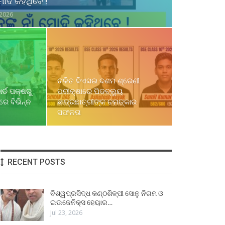
ୋଦି କହିଥିବେ !
 2026
ଚଳିତ ବିଏସଇ ଦଶମ ଶ୍ରେଣୀ
ର୍ଡ ପକ୍ଷରୁ
ପରୀକ୍ଷାରେ ପିଡବ୍ଲ୍ୟୁ
େ ବିଭିନ୍ନ
ଛାତ୍ରଛାତ୍ରୀଙ୍କ ଚମତ୍କାର
ସଫଳତା
RECENT POSTS
ବିଶ୍ୱପ୍ରସିଦ୍ଧ କଣ୍ଠଶିଳ୍ପୀ ସୋନୁ ନିଗମ ଓ
ଇଉଜେନିକ୍ସ ହେୟାର…
Jul 23, 2026