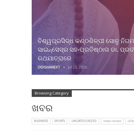
ବିଶ୍ୱପ୍ରସିଦ୍ଧ କଣ୍ଠଶିଳ୍ପୀ ସୋନୁ ନି
ସାଇନ୍ସେସ୍ର ସହ-ପ୍ରତିଷ୍ଠାତା ଡା. ପ୍ର
ରଥଯାତ୍ରାରେ
ODISHANEXT
Jul 23, 2026
Browsing Category
ଖବର
BUSINESS
SPORTS
UNCATEGORIZED
ଆଶାର ଆଲୋକ
ଓଡିଶ