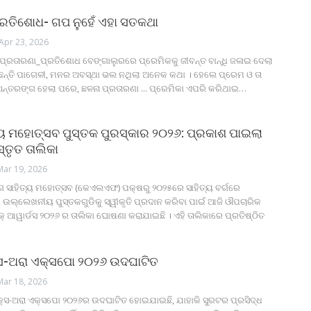
ରତିଶୋଧ- ଗପ ନୁହେଁ ଏହା ସତକଥା
Apr 23, 2026
ପ୍ରତାରଣା_ପ୍ରତିଶୋଧ
ବେଙ୍ଗାଲୁରରେ ପ୍ରେମିକକୁ ଜୀବନ୍ତ ବାନ୍ଧି ଜଳାଇ ଦେଲା
ହୁଛନ୍ତି ପାଗେଳୀ, ମନର ଅବସ୍ଥା ଭଲ ନଥିଲା ଅନେକ କଥା । ହେଲେ ପ୍ରେମ ଓ ତା
ନ୍ତରଙ୍ଗ ହେଲା ପରେ, ଛଳନା ପ୍ରତାରଣା ... ପ୍ରେମିକା ଏପରି କରିଥାଇ
…
୍ୟ ମହୋତ୍ସବ ପୁସ୍ତକ ପୁରସ୍କାର ୨୦୨୬: ପ୍ରକାଶ ପାଇଲା
ସ୍ତୃତ ତାଲିକା
Mar 19, 2026
ଗ ସାହିତ୍ୟ ମହୋତ୍ସବ (କେଏଲଏଫ) ପକ୍ଷରୁ ୨୦୨୫ରେ ସାହିତ୍ୟ ବର୍ଗରେ
ଉଲ୍ଲେଖନୀୟ ପୁସ୍ତକଗୁଡିକୁ ସ୍ୱୀକୃତି ପ୍ରଦାନ କରିବା ପାଇଁ ଆଜି ଔପଚାରିକ
ଆୱାର୍ଡସ ୨୦୨୬ ର ତାଲିକା ଘୋଷଣା କରାଯାଇଛି । ଏହି ତାଲିକାରେ ପ୍ରତିଷ୍ଠିତ
-ଅରା ଏକ୍ସପୋ ୨୦୨୬ ଉଦଘାଟିତ
Mar 18, 2026
ସ-ଅରା ଏକ୍ସପୋ ୨୦୨୬ର ଉଦଘାଟିତ ହୋଇଯାଇଛି, ଯାହାକି ସୁରଟର ପ୍ରସିଦ୍ଧ