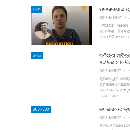
ପ୍ରତାରଣାର ପ୍
ଖବର
ODISHA NEXT
-
#ପ୍ରେମା_ପ୍ରେମ_
ପ୍ରେମିକା । କିଏ କ
ପରର ନିବିଡତା ତଥା ଅ
କଳିଙ୍ଗ ସାହିତ
ଓଡିଶା
୫ଟି ବିଭାଗର ବି
ODISHANEXT
ଭୁବନେଶ୍ୱର: କଳିଙ୍
ପ୍ରକାଶିତ ହୋଇଥିବା 
ଭାବେ କେଏଲଏଫ ବୁକ୍ 
ଲେଖକ ଏବଂ
…
କଟକରେ ଟେକ୍ସ
BUSINESS
ODISHANEXT
କଟକ: କଟକରେ ଟେକ୍