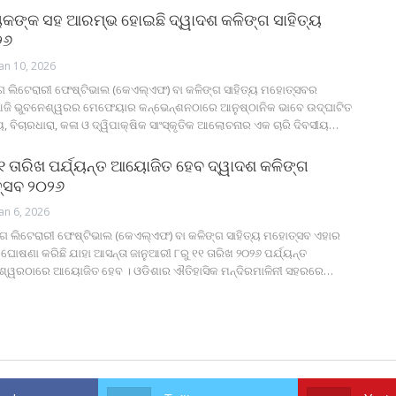
ତ୍ୟିକଙ୍କ ସହ ଆରମ୍ଭ ହୋଇଛି ଦ୍ୱାଦଶ କଳିଙ୍ଗ ସାହିତ୍ୟ
୨୬
Jan 10, 2026
ଗ ଲିଟେରାରୀ ଫେଷ୍ଟିଭାଲ (କେଏଲ୍‌ଏଫ) ବା କଳିଙ୍ଗ ସାହିତ୍ୟ ମହୋତ୍ସବର
ଜି ଭୁବନେଶ୍ୱରର ମେଫେୟାର କନ୍‌ଭେନ୍‌ଶନଠାରେ ଆନୁଷ୍ଠାନିକ ଭାବେ ଉଦ୍‌ଘାଟିତ
ୟ, ବିଚାରଧାରା, କଳା ଓ ଦ୍ୱିପାକ୍ଷିକ ସାଂସ୍କୃତିକ ଆଲୋଚନାର ଏକ ଚାରି ଦିବସୀୟ
…
୧୧ ତାରିଖ ପର୍ଯ୍ୟନ୍ତ ଆୟୋଜିତ ହେବ ଦ୍ୱାଦଶ କଳିଙ୍ଗ
ତ୍ସବ ୨୦୨୬
Jan 6, 2026
୍ଗ ଲିଟେରାରୀ ଫେଷ୍ଟିଭାଲ (କେଏଲ୍‌ଏଫ) ବା କଳିଙ୍ଗ ସାହିତ୍ୟ ମହୋତ୍ସବ ଏହାର
ୋଷଣା କରିଛି ଯାହା ଆସନ୍ତା ଜାନୁଆରୀ ୮ରୁ ୧୧ ତାରିଖ ୨୦୨୬ ପର୍ଯ୍ୟନ୍ତ
ଶ୍ୱରଠାରେ ଆୟୋଜିତ ହେବ । ଓଡିଶାର ଐତିହାସିକ ମନ୍ଦିରମାଳିନୀ ସହରରେ
…