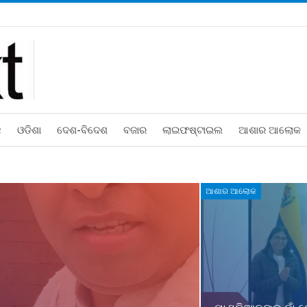
ଛ
ଓଡିଶା
ଦେଶ-ବିଦେଶ
ବଜାର
ଲାଇଫଷ୍ଟାଇଲ
ଆଶାର ଆଲୋକ
ଆଶାର ଆଲୋକ