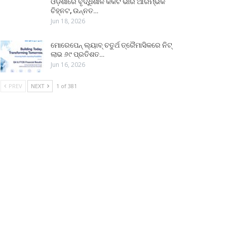
ଓଡ଼ିଶାରେ ବୃଦ୍ଧିଶୀଳ କର୍କଟ ଭାର ଆରମ୍ଭିକ
ଚିହ୍ନଟ, ଉନ୍ନତ…
Jun 18, 2026
ମୋରେପେନ୍ ଲ୍ୟାବ୍ ଚତୁର୍ଥ ତ୍ରୈମାସିକରେ ନିଟ୍
ଲାଭ ୬୯ ପ୍ରତିଶତ…
Jun 16, 2026
PREV
NEXT
1 of 381