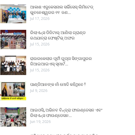
ଆକାଶ ଏଜୁକେସନାଲ ସର୍ଭିସେସ୍ ଲିମିଟେଡ୍
ଭୁବନେଶ୍ୱରର ୧୧ ଜଣ…
Jul 17, 2026
ରିଲାଏନ୍ସ ଡିଜିଟାଲ୍ ଆଣିଲା ଗ୍ରାଣ୍ଡ
ରଥଯାତ୍ରା ଫେଷ୍ଟିଭ୍ ଅଫର
Jul 15, 2026
ରାଉରକେଲାର ପୂର୍ବୀ ଗୁପ୍ତା ସିଙ୍ଗାପୁରର
ଜିଆଇଆଇଏସ୍ ସ୍ମାର୍ଟ…
Jul 15, 2026
ପାଣ୍ଡିଆନଙ୍କ ନାଁ ମୋଦି କହିଥିବେ !
Jul 9, 2026
ଆଇଓସି, ଅଭିନବ ବିନ୍ଦ୍ରା ଫାଉଣ୍ଡେସନ ଏବଂ
ରିଲାଏନ୍ସ ଫାଉଣ୍ଡେସନ…
Jun 19, 2026