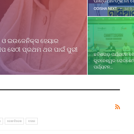
ପାଣ୍ଡିଆନଙ୍କ ନାଁ ମ
ODISHA NEXT
Jul 9,
ଗମ ଓ ଇଉଜେନିକ୍ସ ହେୟାର
ଦୀପ ସେଠୀ ପ୍ରଥମ ଥର ପାଇଁ ପୁରୀ
ଛତିଶଗଡ଼ ପର୍ଯ୍ୟଟନ ବୋ
ଭୁବନେଶ୍ୱର ରୋଡ୍‌ଶୋ’ର
ପର୍ଯ୍ୟଟନ…
ା
ଦେଶ-ବିଦେଶ
ବଜାର