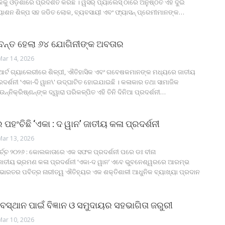
ୁ ଓଡ଼ିଶାରେ ପ୍ରଦର୍ଶିତ କରିଛି । ୱିସର୍ ପ୍ୟାଲେସ୍ ଠାରେ ଅନୁଷ୍ଠିତ ଏହି ଦୁଇ
୍ୟାଶନ ଶିଳ୍ପ ସହ ଜଡିତ ଲୋକ, ବ୍ୟବସାୟୀ ଏବଂ ଫ୍ୟାସନ୍ ପ୍ରେମୀମାନଙ୍କ
…
ବନ୍ତ ହେଲା ୬୪ ଯୋଗିନୀଙ୍କ ଅବତାର
Mar 14, 2026
 ଆର୍ଟ ଗ୍ୟାଲେରୀରେ ଶିଳ୍ପୀ, ଐତିହାସିକ ଏବଂ ଗବେଷକମାନଙ୍କ ମଧ୍ୟରେ ଜାତୀୟ
ରଦର୍ଶନୀ ‘ଏକା-ଦି ୱାନ\' ଉଦ୍‌ଘାଟିତ ହୋଇଯାଇଛି । କଳାକାର ତଥା ସାମାଜିକ
୍ନିକ୍ରିଷ୍ଣନ୍‌ଙ୍କ ଦ୍ୱାରା ପରିକଳ୍ପିତ ଏହି ତିନି ଦିନିଆ ପ୍ରଦର୍ଶନୀ
…
ହଂଚିଛି ‘ଏକା : ଦ ୱାନ’ ଜାତୀୟ କଳା ପ୍ରଦର୍ଶନୀ
Mar 13, 2026
ର୍ଚ୍ଚ ୨୦୨୬ : କୋଲକାତାରେ ଏକ ସଫଳ ପ୍ରଦର୍ଶନୀ ପରେ ଡଃ ବୀନା
 ଜାତୀୟ ଭ୍ରମଣ କଳା ପ୍ରଦର୍ଶନୀ ‘ଏକା-ଦ ୱାନ’ ଏବେ ଭୁବନେଶ୍ୱରରେ ଆରମ୍ଭ
 ଭାରତର ପବିତ୍ର ନାରୀତ୍ୱ ଐତିହ୍ୟର ଏକ ଶକ୍ତିଶାଳୀ ଆଧୁନିକ ବ୍ୟାଖ୍ୟା ପ୍ରଦାନ
ସ୍ଥାନ ପାଇଁ ବିଜ୍ଞାନ ଓ ସମୁଦାୟର ସହଭାଗିତା ଜରୁରୀ
Mar 10, 2026