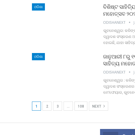
ବିଶିଷ୍ଟ ସାହି
ଓଡିଶା
ମହୋତ୍ସବ ୨୦
ODISHANEXT
ଭୁବନେଶ୍ୱର: କଳିଙ୍
ଦ୍ୱାଦଶ ସଂସ୍କରଣ ଆ
ହୋଇଛି, ଯାହା ସାହିତ୍
ଜାନୁଆରୀ ୮ରୁ 
ଓଡିଶା
ସାହିତ୍ୟ ମହୋ
ODISHANEXT
ଭୁବନେଶ୍ୱର : କଳିଙ
ଦ୍ୱାଦଶ ସଂସ୍କରଣର ଘ
ମେ’ଫେୟାର, ଭୁବନେ
1
2
3
…
108
NEXT