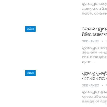
ଭୁବନେଶ୍ୱର/ ଢେଙ୍କ
ଲ୍ୟାଣ୍ଡସ୍କେପ୍ ସି
କିଭଳି ନିରାପଦ ଭାବର
ଓଡ଼ିଶାର ସ୍ୱାସ୍
ଓଡିଶା
ମିଳିଲା ପେଟେଂଟ
ODISHANEXT
ଭୁବନେଶ୍ୱର : ଏବେ ଛ
ଓଡ଼ିଶା-ଭିତିକ ଏକ ଷ
ଟପିକାଲ ଆନାସ୍ଥେଟି
ପ୍ରଥମ
…
ପୃଥିବୀକୁ ସୁରକ
ଓଡିଶା
-ଏମଏସଏମଇ ମନ
ODISHANEXT
ଭୁବନେଶ୍ୱର : ଭୁବ
ଏକ୍ସପୋ ଓଡିଶା ଉଦ୍‌
ଲକ୍ଷ୍ୟକୁ ଏକ ମଜବୁତ