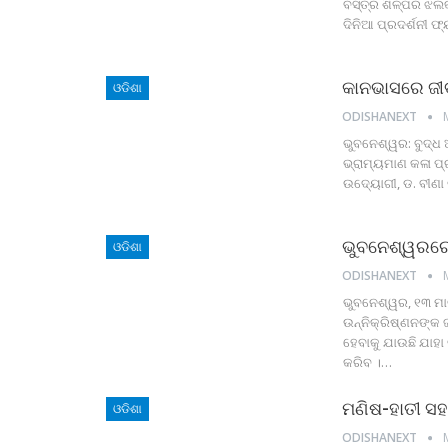
ବସ୍ତ୍ର ଶିଳ୍ପର ଝଲକକ
ଦିନିଆ ପ୍ରଦର୍ଶନୀ ଫ
କାନଭାସରେ ଜୀ
ଓଡିଶା
ODISHANEXT
ଭୁବନେଶ୍ୱର: ବୁଦ୍ଧ
ଭ୍ରାମ୍ୟମାଣ କଳା ପ୍
ଉଦ୍ୟୋଗୀ, ଡ. ବୀଣା ଉନ
ଭୁବନେଶ୍ୱରରେ ପ
ଓଡିଶା
ODISHANEXT
ଭୁବନେଶ୍ୱର, ୧୩ ମା
ଉନ୍ନିକ୍ରିଷ୍ଣନଙ୍କ
ହେବାକୁ ଯାଉଛି ଯାହା
କରିବ ।
…
ମଣିଷ-ହାତୀ ସହବ
ଓଡିଶା
ODISHANEXT