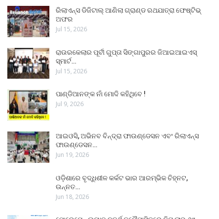
ରିଲାଏନ୍ସ ଡିଜିଟାଲ୍ ଆଣିଲା ଗ୍ରାଣ୍ଡ ରଥଯାତ୍ରା ଫେଷ୍ଟିଭ୍
ଅଫର
Jul 15, 2026
ରାଉରକେଲାର ପୂର୍ବୀ ଗୁପ୍ତା ସିଙ୍ଗାପୁରର ଜିଆଇଆଇଏସ୍
ସ୍ମାର୍ଟ…
Jul 15, 2026
ପାଣ୍ଡିଆନଙ୍କ ନାଁ ମୋଦି କହିଥିବେ !
Jul 9, 2026
ଆଇଓସି, ଅଭିନବ ବିନ୍ଦ୍ରା ଫାଉଣ୍ଡେସନ ଏବଂ ରିଲାଏନ୍ସ
ଫାଉଣ୍ଡେସନ…
Jun 19, 2026
ଓଡ଼ିଶାରେ ବୃଦ୍ଧିଶୀଳ କର୍କଟ ଭାର ଆରମ୍ଭିକ ଚିହ୍ନଟ,
ଉନ୍ନତ…
Jun 18, 2026