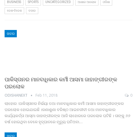
BUSINESS
SPORTS
UNCATEGORIZED
ଆଶାର ଆଲୋକ
ଓଡିଶା
ଦେଶ-ବିଦେଶ
ବଜାର
ଖବର
ପାକିସ୍ତାନର ମାନବାଧିକାର କର୍ମୀ ଆସମା ଜାହାଙ୍ଗୀରଙ୍କ
ପରଲୋକ
ODISHANEXT
Feb 11, 2018
0
ଲାହୋର :ପାକିସ୍ତାନର ନିର୍ଭୟା ତଥା ମାନବାଧିକାର କର୍ମୀ ଆସମା ଜାହାଙ୍ଗୀରଙ୍କର
ପରଲୋକ ହୋଇଯାଇଛି ।ଜଣାଶୁଣା ବରିଷ୍ଠ ଆଇନଜୀବୀ ତଥା ମାନବାଧିକାର
କାର୍ଯ୍ୟକର୍ତ୍ତା ଆସ୍‌ମା ଜାହାଙ୍ଗୀରଙ୍କ ଆଜି ଲାହୋରରେ ପରଲୋକ ଘଟିଛି । ତାଙ୍କୁ ୬୬
ବର୍ଷ ହୋଇଥିବା ବେଳେ ହୃଦ୍‌‌ଘାତରେ ମୃତ୍ୟୁ ଘଟିଥବା…
ଖବର