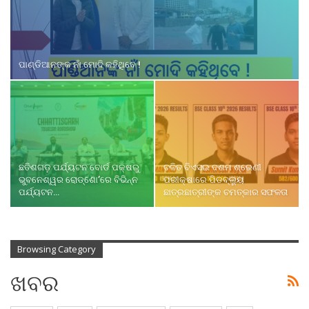
ପାଣ୍ଡିଆନଙ୍କ ନାଁ ମୋଦି କହିଥିବେ !
ଛତିଶଗଡ଼ ପର୍ଯ୍ୟଟନ ବୋର୍ଡ ପକ୍ଷରୁ
ଚଳିତ ବିଏସଇ ଦଶମ ଶ୍ରେଣୀ
ଭୁବନେଶ୍ୱର ରୋଡ୍‌ଶୋ’ରେ ବିଭିନ୍ନ
ପରୀକ୍ଷାରେ ପିଡବ୍ଲ୍ୟୁ
ପର୍ଯ୍ୟଟନ…
ଛାତ୍ରଛାତ୍ରୀଙ୍କ ଚମତ୍କାର ସଫଳତା
Browsing Category
ଖବର