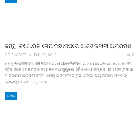
ଜମ୍ମୁ-କଶ୍ମୀରର ସେନା କ୍ୟାମ୍ପରେ ଆତଙ୍କବାଦୀ ଆକ୍ରମଣ
ODISHANXT
Feb 10, 2018
0
ଜମ୍ମୁ-କଶ୍ମୀରର ସେନା କ୍ୟାମ୍ପରେ ଆତଙ୍କବାଦୀ ଆକ୍ରମଣ .ସେନାର ଜଣେ ଜବାନ
ସହିଦ ଜଣେ ମେଜରଙ୍କ ସମେତ୭ ଜଣ ଗୁରୁତର .ଜୈଶ-ଇ- ମହମ୍ମଦ ଏହି ଆତଙ୍କବାଦୀ
ଆକ୍ରମଣ କରିଥିବା ସୂଚନା .ଜମ୍ମୁ କଶ୍ମୀରରେ ଥିବା ସଂଜୁବା କ୍ୟାମ୍ପରେ ଶନିବାର
ଭୋରରୁ ହୋଇଛି ଆକ୍ରମଣ
ଖବର