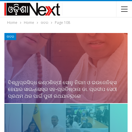
Home
Home
ଖବର
Page 108
ଖବର
ବିଶ୍ୱପ୍ରସିଦ୍ଧ କଣ୍ଠଶିଳ୍ପୀ ସୋନୁ ନିଗମ ଓ ଇଉଜେନିକ୍ସ
ହେୟାର ସାଇନ୍ସେସ୍ର ସହ-ପ୍ରତିଷ୍ଠାତା ଡା. ପ୍ରଦୀପ ସେଠୀ
ପ୍ରଥମ ଥର ପାଇଁ ପୁରୀ ରଥଯାତ୍ରାରେ