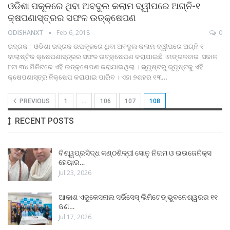
ଓଡିଶା ପକୂଳରେ ଥିବା ଅବଦୁଲ କଲାମ ଦ୍ୱୀପରେ ଅଗ୍ନି-୧
କ୍ଷପଣାସ୍ତ୍ରର ସଫଳ ଉତ୍‌କ୍ଷେପଣ
ODISHANXT
Feb 6, 2018
0
ଭଦ୍ରକ : ଓଡିଶା ଭଦ୍ରକ ଉପକୂଳରେ ଥିବା ଅବଦୁଲ କଲାମ ଦ୍ୱୀପରେ ଅଗ୍ନି-୧
ବାଲାଷ୍ଟିକ କ୍ଷେପଣାସ୍ତ୍ରର ସଫଳ ଉତ୍‌କ୍ଷେପଣ କରାଯାଇଛି ।ମଙ୍ଗଳବାର ସକାଳ
୮ଟା ୩୪ ମିନିଟରେ ଏହି ଉତ୍‌କ୍ଷେପଣ କରାଯାଇଥିଲା । ଭୂପୃଷ୍ଟରୁ ଭୂପୃଷ୍ଟକୁ ଏହି
କ୍ଷେପଣାସ୍ତ୍ର ନିକ୍ଷେପ କରାଯାଇ ପାରିବ । ଏହା ୭ଶହର ୧୩…
PREVIOUS
1
…
106
107
108
RECENT POSTS
ବିଶ୍ୱପ୍ରସିଦ୍ଧ କଣ୍ଠଶିଳ୍ପୀ ସୋନୁ ନିଗମ ଓ ଇଉଜେନିକ୍ସ
ହେୟାର…
Jul 23, 2026
ଆକାଶ ଏଜୁକେସନାଲ ସର୍ଭିସେସ୍ ଲିମିଟେଡ୍ ଭୁବନେଶ୍ୱରର ୧୧
ଜଣ…
Jul 17, 2026