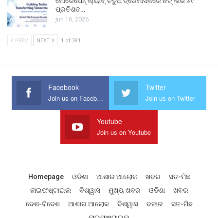
ମୋରେପେନ୍ ଲ୍ୟାବ୍ ଚତୁର୍ଥ ତ୍ରୈମାସିକରେ ନିଟ୍ ଲାଭ ୬୯
ପ୍ରତିଶତ…
Jun 16, 2026
PREV
NEXT
1 of 381
Facebook
Twitter
Join us on Facebook
Join us on Twitter
Youtube
Join us on Youtube
Homepage
ଓଡିଶା
ଆଶାର ଆଲୋକ
ଖବର
ସତ-ମିଛ
ଲାଇଫଷ୍ଟାଇଲ
ବିଶ୍ୱାସ
ମୁଖ୍ୟ ଖବର
ଓଡିଶା
ଖବର
ଦେଶ-ବିଦେଶ
ଆଶାର ଆଲୋକ
ବିଶ୍ୱାସ
ବଜାର
ସତ-ମିଛ
ଲାଇଫଷ୍ଟାଇଲ