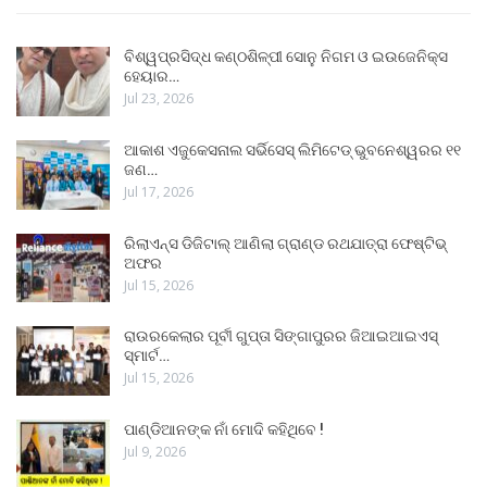
ବିଶ୍ୱପ୍ରସିଦ୍ଧ କଣ୍ଠଶିଳ୍ପୀ ସୋନୁ ନିଗମ ଓ ଇଉଜେନିକ୍ସ
ହେୟାର…
Jul 23, 2026
ଆକାଶ ଏଜୁକେସନାଲ ସର୍ଭିସେସ୍ ଲିମିଟେଡ୍ ଭୁବନେଶ୍ୱରର ୧୧
ଜଣ…
Jul 17, 2026
ରିଲାଏନ୍ସ ଡିଜିଟାଲ୍ ଆଣିଲା ଗ୍ରାଣ୍ଡ ରଥଯାତ୍ରା ଫେଷ୍ଟିଭ୍
ଅଫର
Jul 15, 2026
ରାଉରକେଲାର ପୂର୍ବୀ ଗୁପ୍ତା ସିଙ୍ଗାପୁରର ଜିଆଇଆଇଏସ୍
ସ୍ମାର୍ଟ…
Jul 15, 2026
ପାଣ୍ଡିଆନଙ୍କ ନାଁ ମୋଦି କହିଥିବେ !
Jul 9, 2026