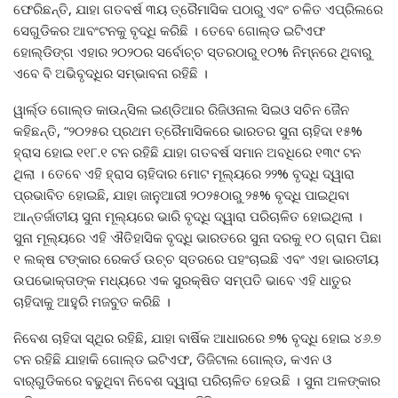
ଫେରିଛନ୍ତି, ଯାହା ଗତବର୍ଷ ୩ୟ ତ୍ରୈମାସିକ ପଠାରୁ ଏବଂ ଚଳିତ ଏପ୍ରିଲରେ
ସେଗୁଡିକର ଆବଂଟନକୁ ବୃଦ୍ଧି କରିଛି । ତେବେ ଗୋଲ୍ଡ ଇଟିଏଫ
ହୋଲ୍ଡିଙ୍ଗ ଏହାର ୨୦୨୦ର ସର୍ବୋଚ୍ଚ ସ୍ତରଠାରୁ ୧୦% ନିମ୍ନରେ ଥିବାରୁ
ଏବେ ବି ଅଭିବୃଦ୍ଧିର ସମ୍ଭାବନା ରହିଛି ।
ୱାର୍ଲ୍ଡ ଗୋଲ୍ଡ କାଉନ୍ସିଲ ଇଣ୍ଡିଆର ରିଜିଓନାଲ ସିଇଓ ସଚିନ ଜୈନ
କହିଛନ୍ତି, “୨୦୨୫ର ପ୍ରଥମ ତ୍ରୈମାସିକରେ ଭାରତର ସୁନା ଚାହିଦା ୧୫%
ହ୍ରାସ ହୋଇ ୧୧୮.୧ ଟନ ରହିଛି ଯାହା ଗତବର୍ଷ ସମାନ ଅବଧିରେ ୧୩୯ ଟନ
ଥିଲା । ତେବେ ଏହି ହ୍ରାସ ଚାହିଦାର ମୋଟ ମୂଲ୍ୟରେ ୨୨% ବୃଦ୍ଧି ଦ୍ୱାରା
ପ୍ରଭାବିତ ହୋଇଛି, ଯାହା ଜାନୁଆରୀ ୨୦୨୫ଠାରୁ ୨୫% ବୃଦ୍ଧି ପାଇଥିବା
ଆନ୍ତର୍ଜାତୀୟ ସୁନା ମୂଲ୍ୟରେ ଭାରି ବୃଦ୍ଧି ଦ୍ୱାରା ପରିଚାଳିତ ହୋଇଥିଲା ।
ସୁନା ମୂଲ୍ୟରେ ଏହି ଐତିହାସିକ ବୃଦ୍ଧି ଭାରତରେ ସୁନା ଦରକୁ ୧୦ ଗ୍ରାମ ପିଛା
୧ ଲକ୍ଷ ଟଙ୍କାର ରେକର୍ଡ ଉଚ୍ଚ ସ୍ତରରେ ପହଂଚାଇଛି ଏବଂ ଏହା ଭାରତୀୟ
ଉପଭୋକ୍ତାଙ୍କ ମଧ୍ୟରେ ଏକ ସୁରକ୍ଷିତ ସମ୍ପତି ଭାବେ ଏହି ଧାତୁର
ଚାହିଦାକୁ ଆହୁରି ମଜବୁତ କରିଛି ।
ନିବେଶ ଚାହିଦା ସ୍ଥିର ରହିଛି, ଯାହା ବାର୍ଷିକ ଆଧାରରେ ୭% ବୃଦ୍ଧି ହୋଇ ୪୬.୭
ଟନ ରହିଛି ଯାହାକି ଗୋଲ୍ଡ ଇଟିଏଫ, ଡିଜିଟାଲ ଗୋଲ୍ଡ, କଏନ ଓ
ବାର୍‌ଗୁଡିକରେ ବଢୁଥିବା ନିବେଶ ଦ୍ୱାରା ପରିଚାଳିତ ହେଉଛି । ସୁନା ଅଳଙ୍କାର