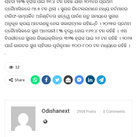
ଚାହିଦା ୨୫% ହ୍ରାସ ପାଇ ୭୧.୪ ଟନ ରହିଛି ଯାହା ୨୦୨୪ର ପ୍ରଥମ
ତ୍ରୈମାସିକରେ ୯୫.୫ ଟନ ଥିଲା । ସୁନାର ରିଟେଲରମାନେ ମଧ୍ୟ ବର୍ତମାନର
ଟାରିଫ-ସମ୍ପର୍କିତ ଅନିଶ୍ଚିତତା ସତ୍ୱେ ପାର୍ବଣ ଋତୁ ସମୟରେ ସୁନାର
ଅନୁକୂଳ କ୍ରୟ ଆଚରଣକୁ ନେଇ ସକାରାତ୍ମକ ରହିଛନ୍ତି । ୨୦୨୫ର ପ୍ରଥମ
ତ୍ରୈମାସିକରେ ସୁନା ଆମଦାନୀ ୮% ବୃଦ୍ଧି ହୋଇ ୧୬୭.୪ ଟନ ରହିଛି । ଏହା
ବିପରୀତରେ ସୁନାର ରିସାଇକ୍ଲିଙ୍ଗ ୩୨% ହ୍ରାସ ପାଇ ୨୬ ଟନ ରହିଛି । ୨୦୨୫
ପାଇଁ ଭାରତର ସୁନା ଚାହିଦାର ପୂର୍ବାନୁମାନ ୭୦୦-୮୦୦ ଟନ ମଧ୍ୟରେ ରହିଛି ।
.
12
Share
Odishanext
2958 Posts
0 Comments