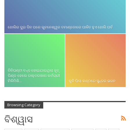
ହୋଲିର ଦୁ୍‌ଇ ଦିନ ପରେ ଭୁବନେଶ୍ୱର ତମାଣ୍ଡୋରେ ପାଳିତ ହୁଏ ହୋଲି ପର୍ବ
ତିନିଘଣ୍ଟା ବନ୍ଦ ହୋଇଯାଇଥିଲା ହୃତ୍
ପିଣ୍ଡ ହେଲେ ଡାକ୍ତରଖାନା କର୍ମଚାରୀ
ମିଳିମିଶି…
କୁନି ପିଲା କଣ୍ଠରେ ସୁନ୍ଦର ଭଜନ
Browsing Category
ବିଶ୍ୱାସ