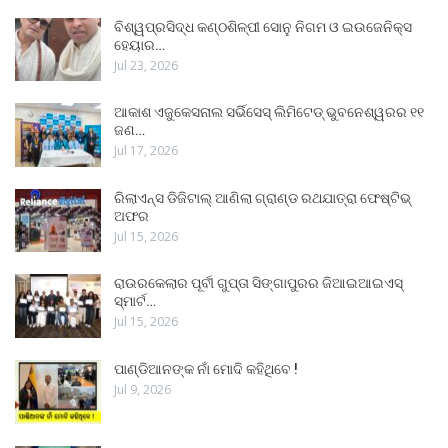
ବିଶ୍ୱପ୍ରସିଦ୍ଧ କଣ୍ଠଶିଳ୍ପୀ ସୋନୁ ନିଗମ ଓ ଇଉଜେନିକ୍ସ
ହେୟାର…
Jul 23, 2026
ଆକାଶ ଏଜୁକେସନାଲ ସର୍ଭିସେସ୍ ଲିମିଟେଡ୍ ଭୁବନେଶ୍ୱରର ୧୧
ଜଣ…
Jul 17, 2026
ରିଲାଏନ୍ସ ଡିଜିଟାଲ୍ ଆଣିଲା ଗ୍ରାଣ୍ଡ ରଥଯାତ୍ରା ଫେଷ୍ଟିଭ୍
ଅଫର
Jul 15, 2026
ରାଉରକେଲାର ପୂର୍ବୀ ଗୁପ୍ତା ସିଙ୍ଗାପୁରର ଜିଆଇଆଇଏସ୍
ସ୍ମାର୍ଟ…
Jul 15, 2026
ପାଣ୍ଡିଆନଙ୍କ ନାଁ ମୋଦି କହିଥିବେ !
Jul 9, 2026