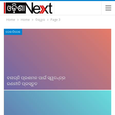
Home
Home
ବିଶ୍ୱାସ
Page 3
ଦେଶ-ବିଦେଶ
ବନାଗ୍ନି ପ୍ରଶମନ ପାଇଁ ସ୍ୱତନ୍ତ୍ର
ରଣନୀତି ପ୍ରସ୍ତୁତ