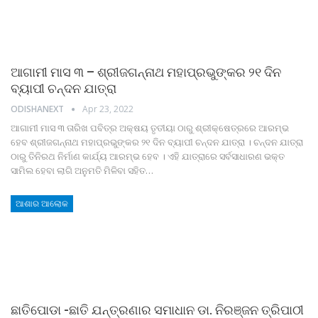
ଆଗାମୀ ମାସ ୩ – ଶ୍ରୀଜଗନ୍ନାଥ ମହାପ୍ରଭୁଙ୍କର ୨୧ ଦିନ
ବ୍ୟାପୀ ଚନ୍ଦନ ଯାତ୍ରା
ODISHANEXT
Apr 23, 2022
ଆଗାମୀ ମାସ ୩ ତାରିଖ ପବିତ୍ର ଅକ୍ଷୟ ତୃତୀୟା ଠାରୁ ଶ୍ରୀକ୍ଷେତ୍ରରେ ଆରମ୍ଭ
ହେବ ଶ୍ରୀଜଗନ୍ନାଥ ମହାପ୍ରଭୁଙ୍କର ୨୧ ଦିନ ବ୍ୟାପୀ ଚନ୍ଦନ ଯାତ୍ରା । ଚନ୍ଦନ ଯାତ୍ରା
ଠାରୁ ତିନିରଥ ନିର୍ମାଣ କାର୍ଯ୍ୟ ଆରମ୍ଭ ହେବ । ଏହି ଯାତ୍ରାରେ ସର୍ବସାଧାରଣ ଭକ୍ତ
ସାମିଲ ହେବା ଲାଗି ଅନୁମତି ମିଳିବା ସହିତ
…
ଆଶାର ଆଲୋକ
ଛାତିପୋଡା -ଛାତି ଯନ୍ତ୍ରଣାର ସମାଧାନ ଡା. ନିରଞ୍ଜନ ତ୍ରିପାଠୀ