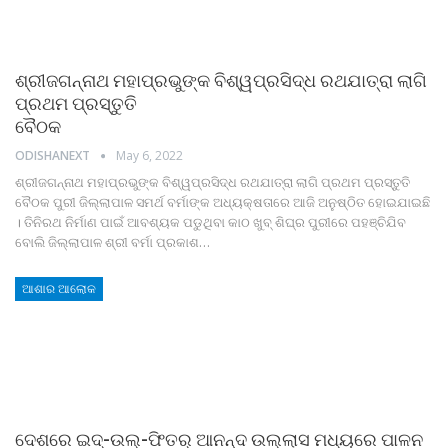
ଶ୍ରୀଜଗନ୍ନାଥ ମହାପ୍ରଭୁଙ୍କ ବିଶ୍ୱପ୍ରସିଦ୍ଧ ରଥଯାତ୍ରା ଲାଗି
ପ୍ରଥମ ପ୍ରସ୍ତୁତି
ବୈଠକ
ODISHANEXT
May 6, 2022
ଶ୍ରୀଜଗନ୍ନାଥ ମହାପ୍ରଭୁଙ୍କ ବିଶ୍ୱପ୍ରସିଦ୍ଧ ରଥଯାତ୍ରା ଲାଗି ପ୍ରଥମ ପ୍ରସ୍ତୁତି
ବୈଠକ ପୁରୀ ଜିଲ୍ଲାପାଳ ସମର୍ଥ ବର୍ମାଙ୍କ ଅଧ୍ୟକ୍ଷତାରେ ଆଜି ଅନୁଷ୍ଠିତ ହୋଇଯାଇଛି
। ତିନିରଥ ନିର୍ମାଣ ପାଇଁ ଆବଶ୍ୟକ ପଡୁଥିବା କାଠ ଖୁବ୍‍ ଶିଘ୍ର ପୁରୀରେ ପହଞ୍ଚିଯିବ
ବୋଲି ଜିଲ୍ଲାପାଳ ଶ୍ରୀ ବର୍ମା ପ୍ରକାଶ
…
ଆଶାର ଆଲୋକ
ଦେଶରେ ଇଦ୍‍-ଉଲ୍‍-ଫିତର୍‍ ଆନନ୍ଦ ଉଲ୍ଲାସ ମଧ୍ୟରେ ପାଳନ