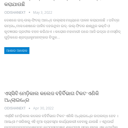
କରାଯାଉଛି
ODISHANEXT
May 3, 2022
ଦେଶରେ ଇଦ୍‍-ଉଲ୍‍-ଫିତର୍‍ ଆନନ୍ଦ ଉଲ୍ଲାସ ମଧ୍ୟରେ ପାଳନ କରାଯାଉଛି । ପବିତ୍ର
ରମ୍‍ଜାନ୍‍ ମାସ ଶେଷରେ ପାଳିତ ହେଉଥିବା ଇଦ୍‍- ଉଲ୍‍-ଫିତର ଈଶ୍ୱର ଭକ୍ତି ଓ
କୃତଜ୍ଞତାର ପ୍ରତୀକ ବହନ କରିଥାଏ । କରୋନା ମହାମାରୀ ପରେ ଆଜି ଇଦ୍‍ଗା ଓ ମସ୍‍ଜିଦ୍‍
ଗୁଡ଼ିକରେ ଶ୍ରଦ୍ଧାଳୁମାନଙ୍କର ବିପୁଳ
…
ଆଶାର ଆଲୋକ
ଏସ୍‍ସିବି ମେଡ଼ିକାଲ କଲେଜ ବହିର୍ବିଭାଗ ଟିକଟ ଏଣିକି
ଅନ୍‍ଲାଇନ୍‍ରେ
ODISHANEXT
Apr 30, 2022
ଏସ୍‍ସିବି ମେଡ଼ିକାଲ କଲେଜ ବହିର୍ବିଭାଗ ଟିକଟ ଏଣିକି ଅନ୍‍ଲାଇନ୍‍ରେ ଉପଲବ୍ଧ ହେବ ।
ଆସନ୍ତା ୯ ତାରିଖରୁ ଏହି ନୂଆ ବ୍ୟବସ୍ଥା କାର୍ଯ୍ୟକାରୀ ହେବାକୁ ଯାଉଛି । ଏଥିପାଇଁ
ରଗ୍ଦଙ୍ଗବଗ୍ଦଗ୍ଧଷଚ୍ଚବ.କ୍ଟୟସଗ୍ଦଷବ.ଶକ୍ଟଙ୍ଖ.ସଦ୍ଭ ନାମକ ଏକ ପୋର୍ଟାଲ