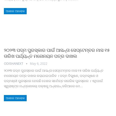
ଆଶାର ଆଲୋକ
୨୦୨୩ ପଦ୍ମ ପୁରସ୍କାର ପାଇଁ ଆସନ୍ତା ସେପ୍ଟେମ୍ବର ମାସ ୧୫
ତାରିଖ ପର୍ଯ୍ୟନ୍ତ ମନୋନୟନ ପତ୍ର ଦାଖଲ
ODISHANEXT
May 6, 2022
୨୦୨୩ ପଦ୍ମ ପୁରସ୍କାର ପାଇଁ ଆସନ୍ତା ସେପ୍ଟେମ୍ବର ମାସ ୧୫ ତାରିଖ ପର୍ଯ୍ୟନ୍ତ
ମନୋନୟନ ପତ୍ର ଦାଖଲ କରାଯାଇପାରିବ । ପଦ୍ମ ବିଭୁଷଣ, ପଦ୍ମଭୂଷଣ ଓ
ପଦ୍ମଶ୍ରୀ ପୁରସ୍କାର ହେଉଛି ଦେଶର ସର୍ବୋଚ୍ଚ ନାଗରିକ ପୁରସ୍କାର । ଏଥିପାଇଁ
ସ୍ୱରାଷ୍ଟ୍ର ମନ୍ତ୍ରଣାଳୟ ପକ୍ଷରୁ ଅନ୍‍ଲାଇନ୍‍ ଜରିଆରେ ମେ
…
ଆଶାର ଆଲୋକ