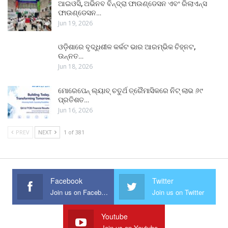
ଆଇଓସି, ଅଭିନବ ବିନ୍ଦ୍ରା ଫାଉଣ୍ଡେସନ ଏବଂ ରିଲାଏନ୍ସ
ଫାଉଣ୍ଡେସନ…
Jun 19, 2026
ଓଡ଼ିଶାରେ ବୃଦ୍ଧିଶୀଳ କର୍କଟ ଭାର ଆରମ୍ଭିକ ଚିହ୍ନଟ,
ଉନ୍ନତ…
Jun 18, 2026
ମୋରେପେନ୍ ଲ୍ୟାବ୍ ଚତୁର୍ଥ ତ୍ରୈମାସିକରେ ନିଟ୍ ଲାଭ ୬୯
ପ୍ରତିଶତ…
Jun 16, 2026
PREV
NEXT
1 of 381
Facebook
Twitter
Join us on Facebook
Join us on Twitter
Youtube
Join us on Youtube