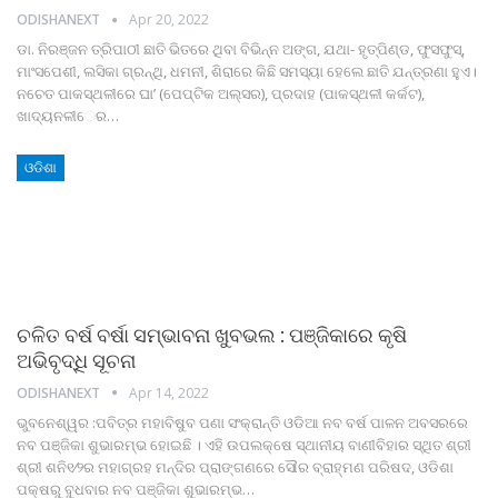
ODISHANEXT
Apr 20, 2022
ଡା. ନିରଞ୍ଜନ ତ୍ରିପାଠୀ
ଛାତି ଭିତରେ ଥିବା ବିଭିନ୍ନ ଅଙ୍ଗ, ଯଥା- ହୃତ୍‌ପିଣ୍ଡ, ଫୁସଫୁସ୍‌,
ମାଂସପେଶୀ, ଲସିକା ଗ୍ରନ୍ଥି, ଧମନୀ, ଶିରାରେ କିଛି ସମସ୍ୟା ହେଲେ ଛାତି ଯନ୍ତ୍ରଣା ହୁଏ।
ନଚେତ ପାକସ୍ଥଳୀରେ ଘା’ (ପେପ୍‌ଟିକ ଅଲ୍‌ସର), ପ୍ରଦାହ (ପାକସ୍ଥଳୀ କର୍କଟ),
ଖାଦ୍ୟନଳୀ​‌େ​‌ର
…
ଓଡିଶା
ଚଳିତ ବର୍ଷ ବର୍ଷା ସମ୍ଭାବନା ଖୁବଭଲ : ପଞ୍ଜିକାରେ କୃଷି
ଅଭିବୃଦ୍ଧି ସୂଚନା
ODISHANEXT
Apr 14, 2022
ଭୁବନେଶ୍ୱର :ପବିତ୍ର ମହାବିଷୁବ ପଣା ସଂକ୍ରାନ୍ତି ଓଡିଆ ନବ ବର୍ଷ ପାଳନ ଅବସରରେ
ନବ ପଞ୍ଜିକା ଶୁଭାରମ୍ଭ ହୋଇଛି । ଏହି ଉପଲକ୍ଷେ ସ୍ଥାନୀୟ ବାଣୀବିହାର ସ୍ଥିତ ଶ୍ରୀ
ଶ୍ରୀ ଶନି୧⁄୨ର ମହାଗ୍ରହ ମନ୍ଦିର ପ୍ରାଙ୍ଗଣରେ ସୌର ବ୍ରାହ୍ମଣ ପରିଷଦ, ଓଡିଶା
ପକ୍ଷରୁ ବୁଧବାର ନବ ପଞ୍ଜିକା ଶୁଭାରମ୍ଭ
…