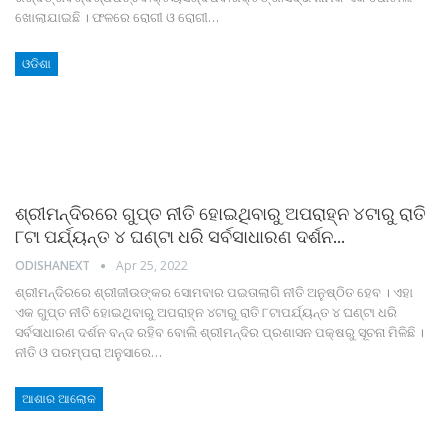
ଖୋଲାଯାଇଛି । ଫଳରେ ରୋଗୀ ଓ ରୋଗୀ
…
ଓଡିଶା
ଶ୍ରୀମନ୍ଦିରରେ ଗୁପ୍ତ ନୀତି ହୋଇଥିବାରୁ ଅପରାହ୍ନ ୪ଟାରୁ ରାତି
୮ଟା ପର୍ଯ୍ୟନ୍ତ ୪ ଘଣ୍ଟା ଧରି ସର୍ବସାଧାରଣ ଦର୍ଶନ…
ODISHANEXT
Apr 25, 2022
ଶ୍ରୀମନ୍ଦିରରେ ଶ୍ରୀଜୀଉଙ୍କର ସୋମବାର ପଇତାଲାଗି ନୀତି ଅନୁଷ୍ଠିତ ହେବ । ଏହା
ଏକ ଗୁପ୍ତ ନୀତି ହୋଇଥିବାରୁ ଅପରାହ୍ନ ୪ଟାରୁ ରାତି ୮ଟାପର୍ଯ୍ୟନ୍ତ ୪ ଘଣ୍ଟା ଧରି
ସର୍ବସାଧାରଣ ଦର୍ଶନ ବନ୍ଦ ରହିବ ବୋଲି ଶ୍ରୀମନ୍ଦିର ପ୍ରଶାସନ ପକ୍ଷରୁ ସୂଚନା ମିଳିଛି ।
ନୀତି ଓ ପରମ୍ପରା ଅନୁସାରେ
…
ଆଶାର ଆଲୋକ