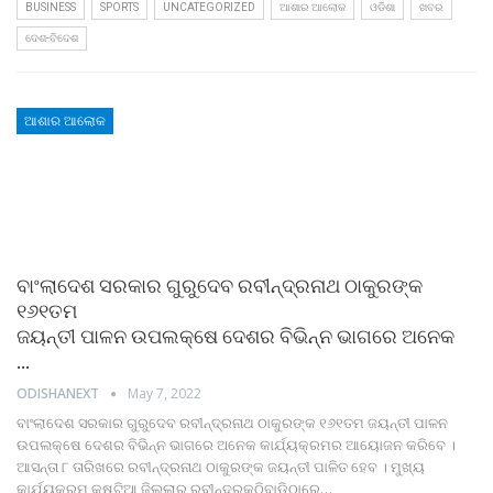
BUSINESS
SPORTS
UNCATEGORIZED
ଆଶାର ଆଲୋକ
ଓଡିଶା
ଖବର
ଦେଶ-ବିଦେଶ
ଆଶାର ଆଲୋକ
ବାଂଲାଦେଶ ସରକାର ଗୁରୁଦେବ ରବୀନ୍ଦ୍ରନାଥ ଠାକୁରଙ୍କ
୧୬୧ତମ
ଜୟନ୍ତୀ ପାଳନ ଉପଲକ୍ଷେ ଦେଶର ବିଭିନ୍ନ ଭାଗରେ ଅନେକ
…
ODISHANEXT
May 7, 2022
ବାଂଲାଦେଶ ସରକାର ଗୁରୁଦେବ ରବୀନ୍ଦ୍ରନାଥ ଠାକୁରଙ୍କ ୧୬୧ତମ ଜୟନ୍ତୀ ପାଳନ
ଉପଲକ୍ଷେ ଦେଶର ବିଭିନ୍ନ ଭାଗରେ ଅନେକ କାର୍ଯ୍ୟକ୍ରମର ଆୟୋଜନ କରିବେ ।
ଆସନ୍ତା ୮ ତାରିଖରେ ରବୀନ୍ଦ୍ରନାଥ ଠାକୁରଙ୍କ ଜୟନ୍ତୀ ପାଳିତ ହେବ । ମୁଖ୍ୟ
କାର୍ଯ୍ୟକ୍ରମ କୁଷ୍ଟିଆ ଜିଲ୍ଲାର ରବୀନ୍ଦ୍ରକୁଠିବାଡ଼ିଠାରେ
…