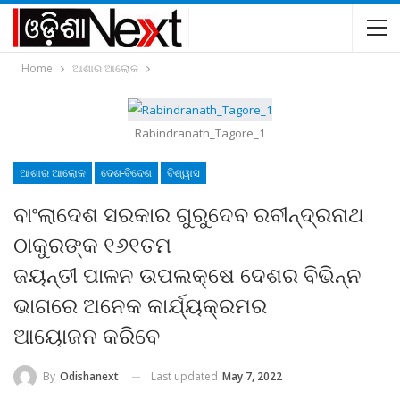
Home
ଆଶାର ଆଲୋକ
Rabindranath_Tagore_1
ଆଶାର ଆଲୋକ
ଦେଶ-ବିଦେଶ
ବିଶ୍ୱାସ
ବାଂଲାଦେଶ ସରକାର ଗୁରୁଦେବ ରବୀନ୍ଦ୍ରନାଥ
ଠାକୁରଙ୍କ ୧୬୧ତମ
ଜୟନ୍ତୀ ପାଳନ ଉପଲକ୍ଷେ ଦେଶର ବିଭିନ୍ନ
ଭାଗରେ ଅନେକ କାର୍ଯ୍ୟକ୍ରମର
ଆୟୋଜନ କରିବେ
Last updated
May 7, 2022
By
Odishanext