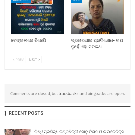
ବେଙ୍ଗଲରେ ବିଜେପି
ପ୍ରତାରଣାର ପ୍ରତିଶୋଧ- ଗପ
ନୁହେଁ ଏହା ସତକଥା
PREV
NEXT
Comments are closed, but
trackbacks
and pingbacks are open.
RECENT POSTS
ବିଶ୍ୱପ୍ରସିଦ୍ଧ କଣ୍ଠଶିଳ୍ପୀ ସୋନୁ ନିଗମ ଓ ଇଉଜେନିକ୍ସ