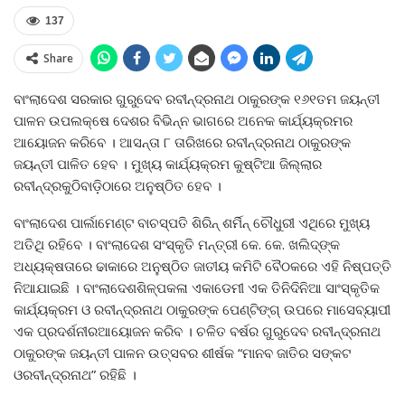
137
Share
ବାଂଲାଦେଶ ସରକାର ଗୁରୁଦେବ ରବୀନ୍ଦ୍ରନାଥ ଠାକୁରଙ୍କ ୧୬୧ତମ ଜୟନ୍ତୀ
ପାଳନ ଉପଲକ୍ଷେ ଦେଶର ବିଭିନ୍ନ ଭାଗରେ ଅନେକ କାର୍ଯ୍ୟକ୍ରମର
ଆୟୋଜନ କରିବେ । ଆସନ୍ତା ୮ ତାରିଖରେ ରବୀନ୍ଦ୍ରନାଥ ଠାକୁରଙ୍କ
ଜୟନ୍ତୀ ପାଳିତ ହେବ । ମୁଖ୍ୟ କାର୍ଯ୍ୟକ୍ରମ କୁଷ୍ଟିଆ ଜିଲ୍ଲାର
ରବୀନ୍ଦ୍ରକୁଠିବାଡ଼ିଠାରେ ଅନୁଷ୍ଠିତ ହେବ ।
ବାଂଲାଦେଶ ପାର୍ଲାମେଣ୍ଟ ବାଚସ୍ପତି ଶିରିନ୍‍ ଶର୍ମିନ୍‍ ଚୌଧୁରୀ ଏଥିରେ ମୁଖ୍ୟ
ଅତିଥି ରହିବେ । ବାଂଲାଦେଶ ସଂସ୍କୃତି ମନ୍ତ୍ରୀ କେ. କେ. ଖଲିଦ୍‍ଙ୍କ
ଅଧ୍ୟକ୍ଷତାରେ ଢାକାରେ ଅନୁଷ୍ଠିତ ଜାତୀୟ କମିଟି ବୈଠକରେ ଏହି ନିଷ୍ପତ୍ତି
ନିଆଯାଇଛି । ବାଂଲାଦେଶଶିଳ୍ପକଳା ଏକାଡେମୀ ଏକ ତିନିଦିନିଆ ସାଂସ୍କୃତିକ
କାର୍ଯ୍ୟକ୍ରମ ଓ ରବୀନ୍ଦ୍ରନାଥ ଠାକୁରଙ୍କ ପେଣ୍ଟିଙ୍ଗ୍‍ ଉପରେ ମାସେବ୍ୟାପୀ
ଏକ ପ୍ରଦର୍ଶନୀରଆୟୋଜନ କରିବ । ଚଳିତ ବର୍ଷର ଗୁରୁଦେବ ରବୀନ୍ଦ୍ରନାଥ
ଠାକୁରଙ୍କ ଜୟନ୍ତୀ ପାଳନ ଉତ୍ସବର ଶୀର୍ଷକ “ମାନବ ଜାତିର ସଙ୍କଟ
ଓରବୀନ୍ଦ୍ରନାଥ” ରହିଛି ।