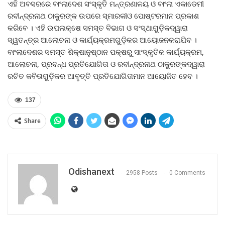
ଏହି ଅବସରରେ ବାଂଲାଦେଶ ସଂସ୍କୃତି ମନ୍ତ୍ରଣାଳୟ ଓ ବାଂଲା ଏକାଡେମୀ
ରବୀନ୍ଦ୍ରନାଥ ଠାକୁରଙ୍କ ଉପରେ ସ୍ମାରକୀଓ ପୋଷ୍ଟରମାନ ପ୍ରକାଶ
କରିବେ । ଏହି ଉପଲକ୍ଷେ ସମସ୍ତ ବିଭାଗ ଓ ସଂସ୍ଥାଗୁଡ଼ିକଦ୍ୱାରା
ସ୍ୱତନ୍ତ୍ର ଆଲୋଚନା ଓ କାର୍ଯ୍ୟକ୍ରମଗୁଡ଼ିକର ଆୟୋଜନକରାଯିବ ।
ବାଂଲାଦେଶର ସମସ୍ତ ଶିକ୍ଷାନୁଷ୍ଠାନ ପକ୍ଷରୁ ସାଂସ୍କୃତିକ କାର୍ଯ୍ୟକ୍ରମ,
ଆଲୋଚନା, ପ୍ରବନ୍ଧ ପ୍ରତିଯୋଗିତା ଓ ରବୀନ୍ଦ୍ରନାଥ ଠାକୁରଙ୍କଦ୍ୱାରା
ରଚିତ କବିତାଗୁଡ଼ିକର ଆବୃତ୍ତି ପ୍ରତିଯୋଗିତାମାନ ଆୟୋଜିତ ହେବ ।
137
Share
Odishanext
2958 Posts
0 Comments