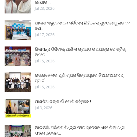
ହେୟାର…
Jul 23, 2026
ଆକାଶ ଏଜୁକେସନାଲ ସର୍ଭିସେସ୍ ଲିମିଟେଡ୍ ଭୁବନେଶ୍ୱରର ୧୧
ଜଣ…
Jul 17, 2026
ରିଲାଏନ୍ସ ଡିଜିଟାଲ୍ ଆଣିଲା ଗ୍ରାଣ୍ଡ ରଥଯାତ୍ରା ଫେଷ୍ଟିଭ୍
ଅଫର
Jul 15, 2026
ରାଉରକେଲାର ପୂର୍ବୀ ଗୁପ୍ତା ସିଙ୍ଗାପୁରର ଜିଆଇଆଇଏସ୍
ସ୍ମାର୍ଟ…
Jul 15, 2026
ପାଣ୍ଡିଆନଙ୍କ ନାଁ ମୋଦି କହିଥିବେ !
Jul 9, 2026
ଆଇଓସି, ଅଭିନବ ବିନ୍ଦ୍ରା ଫାଉଣ୍ଡେସନ ଏବଂ ରିଲାଏନ୍ସ
ଫାଉଣ୍ଡେସନ…