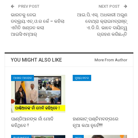
PREV POST
NEXT POST
ଭାରତକୁ ନେଇ
ଆଇ.ପି.ଏସ୍‍. ଅଧକାରୀ ଅରୁଣ
ଡବ୍ଲ୍ୟୁ.ଏଚ୍‍.ଓ.ର କେଁ – କହିଲା
ବୋଥ୍ରା କ୍ରାଇମବ୍ରାଞ୍ଚ୍‍
ଏମିତି ଖଣ୍ଡନ କଲା
ଏ.ଡି.ଜି. ଭାବେ ଦାୟିତ୍ୱ
ଆଇସିଏମ୍‌ଆର୍‌
ଗ୍ରହଣ କରିଛନ୍ତି
YOU MIGHT ALSO LIKE
More From Author
ଆଶାର ଆଲୋକ
ମୁଖ୍ୟ ଖବର
ପାଣ୍ଡିଆନଙ୍କ ନାଁ ମୋଦି
ହାଣକାଟ୍‌ ପଶ୍ଚିମବଙ୍ଗରେ
କହିଥିବେ !
ନୂଆ କଥା ନୁହେଁ!!!
BUSINESS
ଖବର