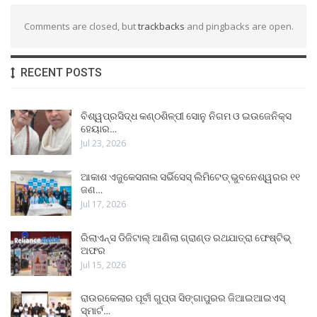
Comments are closed, but
trackbacks
and pingbacks are open.
RECENT POSTS
ବିଶ୍ୱପ୍ରସିଦ୍ଧ କଣ୍ଠଶିଳ୍ପୀ ସୋନୁ ନିଗମ ଓ ଇଉଜେନିକ୍ସ
ହେୟାର…
Jul 23, 2026
ଆକାଶ ଏଜୁକେସନାଲ ସର୍ଭିସେସ୍ ଲିମିଟେଡ୍ ଭୁବନେଶ୍ୱରର ୧୧
ଜଣ…
Jul 17, 2026
ରିଲାଏନ୍ସ ଡିଜିଟାଲ୍ ଆଣିଲା ଗ୍ରାଣ୍ଡ ରଥଯାତ୍ରା ଫେଷ୍ଟିଭ୍
ଅଫର
Jul 15, 2026
ରାଉରକେଲାର ପୂର୍ବୀ ଗୁପ୍ତା ସିଙ୍ଗାପୁରର ଜିଆଇଆଇଏସ୍
ସ୍ମାର୍ଟ…