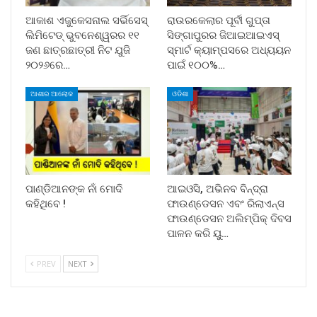
ଆକାଶ ଏଜୁକେସନାଲ ସର୍ଭିସେସ୍
ରାଉରକେଲାର ପୂର୍ବୀ ଗୁପ୍ତା
ଲିମିଟେଡ୍ ଭୁବନେଶ୍ୱରର ୧୧
ସିଙ୍ଗାପୁରର ଜିଆଇଆଇଏସ୍
ଜଣ ଛାତ୍ରଛାତ୍ରୀ ନିଟ ଯୁଜି
ସ୍ମାର୍ଟ କ୍ୟାମ୍ପସରେ ଅଧ୍ୟୟନ
୨୦୨୬ରେ…
ପାଇଁ ୧୦୦%…
ଆଶାର ଆଲୋକ
ଓଡିଶା
ପାଣ୍ଡିଆନଙ୍କ ନାଁ ମୋଦି
ଆଇଓସି, ଅଭିନବ ବିନ୍ଦ୍ରା
କହିଥିବେ !
ଫାଉଣ୍ଡେସନ ଏବଂ ରିଲାଏନ୍ସ
ଫାଉଣ୍ଡେସନ ଅଲିମ୍ପିକ୍ ଦିବସ
ପାଳନ କରି ୟୁ…
PREV
NEXT