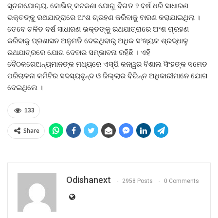
ସୂଚନାଯୋଗ୍ୟ, କୋଭିଡ୍‍ କଟକଣା ଯୋଗୁ ବିଗତ ୨ ବର୍ଷ ଧରି ସାଧାରଣ
ଭକ୍ତଙ୍କୁ ରଥଯାତ୍ରାରେ ଅଂଶ ଗ୍ରହଣ କରିବାକୁ ବାରଣ କରାଯାଇଥିଲା ।
ତେବେ ଚଳିତ ବର୍ଷ ସାଧାରଣ ଭକ୍ତଙ୍କୁ ରଥଯାତ୍ରାରେ ଅଂଶ ଗ୍ରହଣ
କରିବାକୁ ପ୍ରଶାସନ ଅନୁମତି ଦେଇଥିବାରୁ ଅଧିକ ସଂଖ୍ୟକ ଶ୍ରଦ୍ଧାଳୁ
ରଥଯାତ୍ରରେ ଯୋଗ ଦେବାର ସମ୍ଭାବନା ରହିଛି । ଏହି
ବୈଠକରେଅନ୍ୟମାନଙ୍କ ମଧ୍ୟରେ ଏସ୍‍ପି କନୱର ବିଶାଲ ସିଂହଙ୍କ ସମେତ
ପରିଚାଳନା କମିଟିର ସଦସ୍ୟବୃନ୍ଦ ଓ ଜିଲ୍ଲାର ବିଭିନ୍ନ ଅଧିକାରୀମାନେ ଯୋଗ
ଦେଇଥିଲେ ।
133
Share
Odishanext
2958 Posts
0 Comments