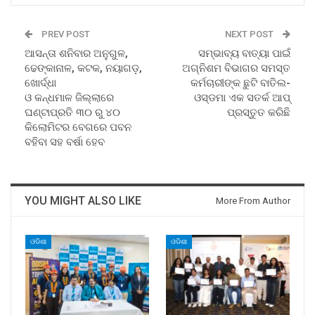
PREV POST
NEXT POST
ଆସନ୍ତା ଶନିବାର ଅନୁଗୁଳ,
ସମ୍ଭାବ୍ୟ ବାତ୍ୟା ପାଇଁ
ଢେଙ୍କାନାଳ, କଟକ, ନୟାଗଡ଼,
ଅଗ୍ନିଶମ ବିଭାଗର ସମସ୍ତ
ଖୋର୍ଦ୍ଧା
କର୍ମଚାରୀଙ୍କ ଛୁଟି ବାତିଲ-
ଓ କନ୍ଧମାଳ ଜିଲ୍ଲାରେ
ଓସ୍‍ଡମା ଏକ ସତର୍କ ଆପ୍‍
ଘଣ୍ଟାପ୍ରତି ୩୦ ରୁ ୪୦
ପ୍ରସ୍ତୁତ କରିଛି
କିଲୋମିଟର ବେଗରେ ପବନ
ବହିବା ସହ ବର୍ଷା ହେବ
YOU MIGHT ALSO LIKE
More From Author
ଓଡିଶା
ଓଡିଶା