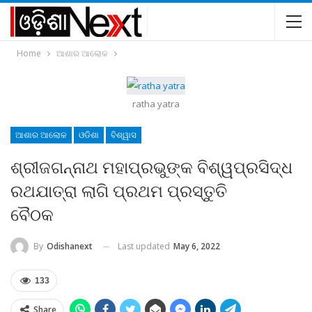
Home
ଆଶାର ଆଲୋକ
ratha yatra
ଆଶାର ଆଲୋକ
ଓଡିଶା
ବିଶ୍ୱାସ
ଶ୍ରୀଜଗନ୍ନାଥ ମହାପ୍ରଭୁଙ୍କ ବିଶ୍ୱପ୍ରସିଦ୍ଧ
ରଥଯାତ୍ରା ଲାଗି ପ୍ରଥମ ପ୍ରସ୍ତୁତି
ବୈଠକ
Last updated
May 6, 2022
By
Odishanext
133
Share