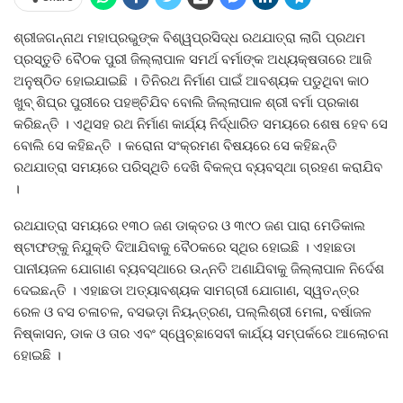
ଶ୍ରୀଜଗନ୍ନାଥ ମହାପ୍ରଭୁଙ୍କ ବିଶ୍ୱପ୍ରସିଦ୍ଧ ରଥଯାତ୍ରା ଲାଗି ପ୍ରଥମ
ପ୍ରସ୍ତୁତି ବୈଠକ ପୁରୀ ଜିଲ୍ଲାପାଳ ସମର୍ଥ ବର୍ମାଙ୍କ ଅଧ୍ୟକ୍ଷତାରେ ଆଜି
ଅନୁଷ୍ଠିତ ହୋଇଯାଇଛି । ତିନିରଥ ନିର୍ମାଣ ପାଇଁ ଆବଶ୍ୟକ ପଡୁଥିବା କାଠ
ଖୁବ୍‍ ଶିଘ୍ର ପୁରୀରେ ପହଞ୍ଚିଯିବ ବୋଲି ଜିଲ୍ଲାପାଳ ଶ୍ରୀ ବର୍ମା ପ୍ରକାଶ
କରିଛନ୍ତି । ଏଥିସହ ରଥ ନିର୍ମାଣ କାର୍ଯ୍ୟ ନିର୍ଦ୍ଧାରିତ ସମୟରେ ଶେଷ ହେବ ସେ
ବୋଲି ସେ କହିଛନ୍ତି । କରୋନା ସଂକ୍ରମଣ ବିଷୟରେ ସେ କହିଛନ୍ତି
ରଥଯାତ୍ରା ସମୟରେ ପରିସ୍ଥିତି ଦେଖି ବିକଳ୍ପ ବ୍ୟବସ୍ଥା ଗ୍ରହଣ କରାଯିବ
।
ରଥଯାତ୍ରା ସମୟରେ ୧୩୦ ଜଣ ଡାକ୍ତର ଓ ୩୯୦ ଜଣ ପାରା ମେଡିକାଲ
ଷ୍ଟାଫଙ୍କୁ ନିଯୁକ୍ତି ଦିଆଯିବାକୁ ବୈଠକରେ ସ୍ଥିର ହୋଇଛି । ଏହାଛଡା
ପାନୀୟଜଳ ଯୋଗାଣ ବ୍ୟବସ୍ଥାରେ ଉନ୍ନତି ଅଣାଯିବାକୁ ଜିଲ୍ଲାପାଳ ନିର୍ଦେଶ
ଦେଇଛନ୍ତି । ଏହାଛଡା ଅତ୍ୟାବଶ୍ୟକ ସାମଗ୍ରୀ ଯୋଗାଣ, ସ୍ୱତନ୍ତ୍ର
ରେଳ ଓ ବସ ଚଳାଚଳ, ବସଭଡ଼ା ନିୟନ୍ତ୍ରଣ, ପଲ୍ଲିଶ୍ରୀ ମେଳା, ବର୍ଷାଜଳ
ନିଷ୍କାସନ, ଡାକ ଓ ତାର ଏବଂ ସ୍ୱେଚ୍ଛାସେବୀ କାର୍ଯ୍ୟ ସମ୍ପର୍କରେ ଆଲୋଚନା
ହୋଇଛି ।