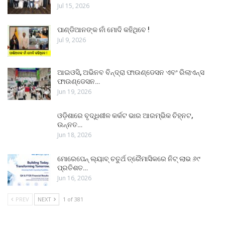
Jul 15, 2026
ପାଣ୍ଡିଆନଙ୍କ ନାଁ ମୋଦି କହିଥିବେ !
Jul 9, 2026
ଆଇଓସି, ଅଭିନବ ବିନ୍ଦ୍ରା ଫାଉଣ୍ଡେସନ ଏବଂ ରିଲାଏନ୍ସ
ଫାଉଣ୍ଡେସନ…
Jun 19, 2026
ଓଡ଼ିଶାରେ ବୃଦ୍ଧିଶୀଳ କର୍କଟ ଭାର ଆରମ୍ଭିକ ଚିହ୍ନଟ,
ଉନ୍ନତ…
Jun 18, 2026
ମୋରେପେନ୍ ଲ୍ୟାବ୍ ଚତୁର୍ଥ ତ୍ରୈମାସିକରେ ନିଟ୍ ଲାଭ ୬୯
ପ୍ରତିଶତ…
Jun 16, 2026
PREV
NEXT
1 of 381