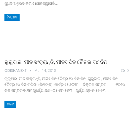
ସୁଖଦ ଅନୁଭବ କରାଏ।ଯାହଦ୍ୱାରାକି…
ବିଶ୍ୱାସ
ଗୁରୁବାର ମୀନ ସଂକ୍ରାନ୍ତି, ମୀନ୧ ଦିନ ଚୈତ୍ର ୧୪ ଦିନ
ODISHANEXT
Mar 14, 2018
0
ଗୁରୁବାର ମୀନ ସଂକ୍ରାନ୍ତି, ମୀନ୧ ଦିନ ଚୈତ୍ର ୧୪ ଦିନ ଦିନ- ଗୁରୁବାର , ମୀନ୧ ଦିନ
ଚୈତ୍ର ୧୪ ଦିନ ତାରିଖ- (ଦିନାଙ୍କ)- ମାର୍ଚ୍ଚ ୧୫,୨୦୧୮ ବିକ୍ରମ ସମ୍ବତ -୨୦୭୪
ଶକ ସମ୍ବତ-୧୯୩୯ ସୂର୍ଯ୍ୟୋଦୟ- ୦୫-୫୮-୫୫୩ ସୂର୍ଯ୍ୟାସ୍ତ-୫-୫୨-୨୩…
ଖବର