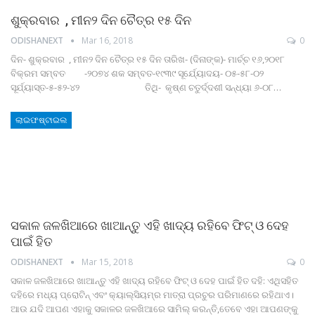
ଶୁକ୍ରବାର , ମୀନ୨ ଦିନ ଚୈତ୍ର ୧୫ ଦିନ
ODISHANEXT
Mar 16, 2018
0
ଦିନ- ଶୁକ୍ରବାର , ମୀନ୨ ଦିନ ଚୈତ୍ର ୧୫ ଦିନ ତାରିଖ- (ଦିନାଙ୍କ)- ମାର୍ଚ୍ଚ ୧୬,୨୦୧୮
ବିକ୍ରମ ସମ୍ବତ -୨୦୭୪ ଶକ ସମ୍ବତ-୧୯୩୯ ସୂର୍ଯ୍ୟୋଦୟ- ୦୫-୫୮-୦୨
ସୂର୍ଯ୍ୟାସ୍ତ-୫-୫୨-୪୨ ତିଥି- କୃଷ୍ଣ ଚତୁର୍ଦ୍ଦଶୀ ସନ୍ଧ୍ୟା ୬-୦୮…
ଲାଇଫଷ୍ଟାଇଲ
ସକାଳ ଜଳଖିଆରେ ଖାଆନ୍ତୁ ଏହି ଖାଦ୍ୟ ରହିବେ ଫିଟ୍‌ ଓ ଦେହ
ପାଇଁ ହିତ
ODISHANEXT
Mar 15, 2018
0
ସକାଳ ଜଳଖିଆରେ ଖାଆନ୍ତୁ ଏହି ଖାଦ୍ୟ ରହିବେ ଫିଟ୍‌ ଓ ଦେହ ପାଇଁ ହିତ ଦହି: ଏଥିସହିତ
ଦହିରେ ମଧ୍ୟ ପ୍ରୋଟିନ୍‌ ଏବଂ କ୍ୟାଲ୍‌ସିୟମ୍‌ର ମାତ୍ରା ପ୍ରଚୁର ପରିମାଣରେ ରହିଥାଏ।
ଆଉ ଯଦି ଆପଣ ଏହାକୁ ସକାଳର ଜଳଖିଆରେ ସାମିଲ୍‌ କରନ୍ତି,ତେବେ ଏହା ଆପଣଙ୍କୁ