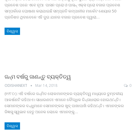
ପ୍ରବେଶ ପରେ ଏବେ ନୂଆ ପାସନ ପ୍ରୋ ଓ ପାସନ୍‌ ଏକ୍ସ ପ୍ରୋ ବଜାର ପ୍ରବେଶ
ସମ୍ପର୍କରେ ଘୋଷଣା କରାଯାଇଛି ସମ୍ପ୍ରତି କମ୍ପାନୀର ମାର୍କେଟ ଶେୟାର 50
ପ୍ରତିଶତ ଥିବାବେଳେ ଏହି ଦୁଇ ଯାନର ବଜାର ପ୍ରବେଶ ଦ୍ୱାରା…
ବିଶ୍ୱାସ
ଜନ୍ମ ବର୍ଷରୁ ଜାଣନ୍ତୁ ବ୍ୟକ୍ତିତ୍ୱ
ODISHANEXT
Mar 14, 2018
0
(୧୯୮୦ ) :ଏହି ବର୍ଷରେ ଜନ୍ମିତ ଲୋକମାନଙ୍କର ବ୍ୟକ୍ତିତ୍ୱ ମଧ୍ୟରେ ଚୁମ୍ବକୀୟ
ଆକର୍ଷଣଟି ରହିଥାଏ। ସାଧାରଣତଃ ଏମାନେ ବୌଦ୍ଧିକ ଚିନ୍ତାଧାରାର ହୋଇଥା’ନ୍ତି।
ସେମାନଙ୍କର ବନ୍ଧୁମାନେ ସେମାନଙ୍କର ଖୁବ୍‌ ପାଖାପାଖି ରହିଥା’ନ୍ତି। ଏମାନଙ୍କର
ଜିଜ୍ଞାସୁ ସ୍ୱଭାବ ହେତୁ ଅନେକ ଲୋକେ ଏମାନଙ୍କୁ…
ବିଶ୍ୱାସ