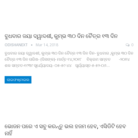
ବୁଧବାର ଜୟା ଦ୍ୱାଦଶୀ, କୁମ୍ଭ ୩୦ ଦିନ ଚୈତ୍ର ୧୩ ଦିନ
ODISHANEXT
Mar 14, 2018
0
ବୁଧବାର ଜୟା ଦ୍ୱାଦଶୀ, କୁମ୍ଭ ୩୦ ଦିନ ଚୈତ୍ର ୧୩ ଦିନ ଦିନ- ବୁଧବାର ,କୁମ୍ଭ ୩୦ ଦିନ
ଚୈତ୍ର ୧୩ ଦିନ ତାରିଖ- (ଦିନାଙ୍କ)- ମାର୍ଚ୍ଚ ୧୪,୨୦୧୮ ବିକ୍ରମ ସମ୍ବତ -୨୦୭୪
ଶକ ସମ୍ବତ-୧୯୩୯ ସୂର୍ଯ୍ୟୋଦୟ- ୦୫-୫୯-୪୪ ସୂର୍ଯ୍ୟାସ୍ତ-୫-୫୨-୦୬…
ଲାଇଫଷ୍ଟାଇଲ
ଭୋଜନ ପରେ ଏ ସବୁ କରନ୍ତୁ ଭଲ ହଜମ ହେବ, ଏସିଡିଟି ହେବ
ନାହିଁ