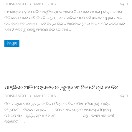
ODISHANEXT
Mar 13, 2018
0
ଆପଣଙ୍କର ହଜମ ଜନିତ ଅସୁବିଧା ଥିଲେ ଖାଇସାରିବା ପରେ ସାମାନ୍ୟ ଜୀରା ଚୋବାଇ
ଗିଳି ଦେବା ପରେ ପାଣି ପିଇଦିଅନ୍ତୁ। -ଖାଇ ସାରିବା ପରେ ଦହି ଖାଇବା ଦ୍ୱାରା ମଧ୍ୟ
ଭଲ ହଜମ ହୋଇଥାଏ। -ଦହି କିମ୍ବା ଜିରା ନ ଖାଇବାର ଥିଲେ ଆପଣ ତା’ର ବିକଳ୍ପରେ
ଅଦା ଓ ଲେମ୍ବୁ ରସକୁ ମିଶ୍ରଣ କରି ଗୋଟାଏ…
ବିଶ୍ୱାସ
ପାଞ୍ଜିରେ ଆଜି ମଙ୍ଗଳବାର ,କୁମ୍ଭ ୨୯ ଦିନ ଚୈତ୍ର ୧୨ ଦିନ
ODISHANEXT
Mar 13, 2018
0
ଦିନ- ମଙ୍ଗଳବାର ,କୁମ୍ଭ ୨୯ ଦିନ ଚୈତ୍ର ୧୨ ଦିନ ତାରିଖ- (ଦିନାଙ୍କ)- ମାର୍ଚ୍ଚ
୧୩,୨୦୧୮ ବିକ୍ରମ ସମ୍ବତ -୨୦୭୪ ଶକ ସମ୍ବତ-୧୯୩୯ ସୂର୍ଯ୍ୟୋଦୟ-
୦୬-୦୦-୩୪ ସୂର୍ଯ୍ୟାସ୍ତ-୫-୫୧-୪୮ ତିଥି- କୃଷ୍ଣ ଏକାଦଶୀ
ନକ୍ଷତ୍ର- …