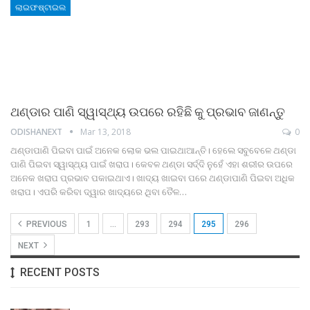
ଲାଇଫଷ୍ଟାଇଲ
ଥଣ୍ଡାର ପାଣି ସ୍ୱାସ୍ଥ୍ୟ ଉପରେ ରହିଛି କୁ ପ୍ରଭାବ ଜାଣନ୍ତୁ
ODISHANEXT
Mar 13, 2018
0
ଥଣ୍ଡାପାଣି ପିଇବା ପାଇଁ ଅନେକ ଲୋକ ଭଲ ପାଇଥାଆନ୍ତି। ହେଲେ ସବୁବେଳେ ଥଣ୍ଡା
ପାଣି ପିଇବା ସ୍ୱାସ୍ଥ୍ୟ ପାଇଁ ଖରାପ। କେବଳ ଥଣ୍ଡା ସର୍ଦ୍ଦି ନୁହେଁ ଏହା ଶରୀର ଉପରେ
ଅନେକ ଖରାପ ପ୍ରଭାବ ପକାଇଥାଏ। ଖାଦ୍ୟ ଖାଇବା ପରେ ଥଣ୍ଡାପାଣି ପିଇବା ଅଧିକ
ଖରାପ। ଏପରି କରିବା ଦ୍ୱାର ଖାଦ୍ୟରେ ଥିବା ତୈଳ…
PREVIOUS
1
…
293
294
295
296
NEXT
RECENT POSTS