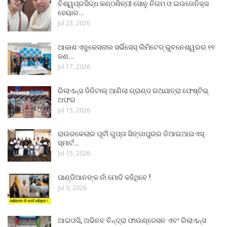
ବିଶ୍ୱପ୍ରସିଦ୍ଧ କଣ୍ଠଶିଳ୍ପୀ ସୋନୁ ନିଗମ ଓ ଇଉଜେନିକ୍ସ
ହେୟାର…
Jul 23, 2026
ଆକାଶ ଏଜୁକେସନାଲ ସର୍ଭିସେସ୍ ଲିମିଟେଡ୍ ଭୁବନେଶ୍ୱରର ୧୧
ଜଣ…
Jul 17, 2026
ରିଲାଏନ୍ସ ଡିଜିଟାଲ୍ ଆଣିଲା ଗ୍ରାଣ୍ଡ ରଥଯାତ୍ରା ଫେଷ୍ଟିଭ୍
ଅଫର
Jul 15, 2026
ରାଉରକେଲାର ପୂର୍ବୀ ଗୁପ୍ତା ସିଙ୍ଗାପୁରର ଜିଆଇଆଇଏସ୍
ସ୍ମାର୍ଟ…
Jul 15, 2026
ପାଣ୍ଡିଆନଙ୍କ ନାଁ ମୋଦି କହିଥିବେ !
Jul 9, 2026
ଆଇଓସି, ଅଭିନବ ବିନ୍ଦ୍ରା ଫାଉଣ୍ଡେସନ ଏବଂ ରିଲାଏନ୍ସ