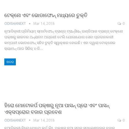
ଟେକ୍ନୋ ଏବଂ ଭୋଡାଫୋନ୍‌ ମଧ୍ୟରେ ଚୁକ୍ତି
ODISHANEXT
Mar 14, 2018
0
ନୂଆଦିଲ୍ଲୀ:ପ୍ରିମିୟମ୍‌ ସ୍ମାର୍ଟଫୋନ୍‌ ବ୍ରାଣ୍ଡ୍‌ ଟ୍ରାନ୍ସିସନ୍‌ ଇଣ୍ଡିଆର ବ୍ରାଣ୍ଡ୍‌ ଟେକ୍ନୋ
ପକ୍ଷରୁ ଭାରତର ଅନ୍ୟତମ ଅଗ୍ରଣୀ ଟେଲି ଯୋଗାଯୋଗ ସେବା ପ୍ରଦାନକାରୀ
କମ୍ପାନୀ ଭୋଡାଫୋନ୍‌ ସହିତ ଚୁକ୍ତି ସ୍ୱାକ୍ଷର ହୋଇଛି। ଏହା ଦ୍ୱାରା ଟୋକ୍ନୋର
କ୍ୟାମନ୍‌-ଆଇ ସିରିଜ୍‌ ୪-ଜି…
ଖବର
ହିରୋ ମୋଟୋକର୍ପ ପକ୍ଷରୁ ନୂଆ ପାସନ୍ ପ୍ରୋ ଏବଂ ପାସନ୍
ଏକ୍ସପ୍ରୋର ବଜାର ପ୍ରବେଶ
ODISHANEXT
Mar 14, 2018
0
ନୂଆଦିଲ୍ଲୀ-ହିରୋ ମୋଟୋ କର୍ପ ଲିଃ. ପକ୍ଷରୁ ନୂଆ ସୁପର ସ୍ପ୍ଲେଣ୍ଡରର ବଜାର