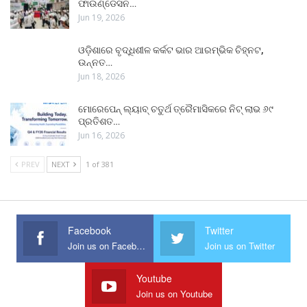
ଫାଉଣ୍ଡେସନ…
Jun 19, 2026
ଓଡ଼ିଶାରେ ବୃଦ୍ଧିଶୀଳ କର୍କଟ ଭାର ଆରମ୍ଭିକ ଚିହ୍ନଟ,
ଉନ୍ନତ…
Jun 18, 2026
ମୋରେପେନ୍ ଲ୍ୟାବ୍ ଚତୁର୍ଥ ତ୍ରୈମାସିକରେ ନିଟ୍ ଲାଭ ୬୯
ପ୍ରତିଶତ…
Jun 16, 2026
PREV
NEXT
1 of 381
Facebook
Twitter
Join us on Facebook
Join us on Twitter
Youtube
Join us on Youtube