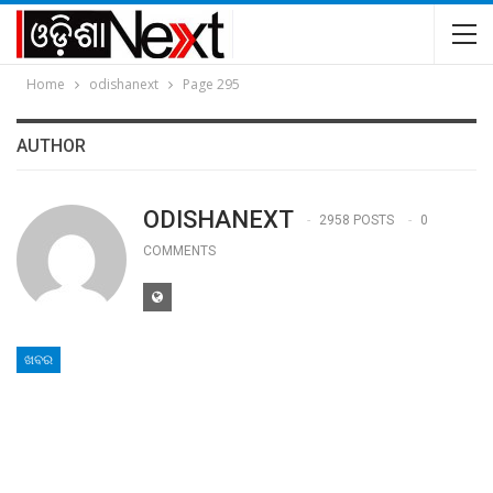
Home
odishanext
Page 295
AUTHOR
ODISHANEXT
2958 POSTS
0
COMMENTS
ଖବର