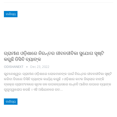
ବାଣିଜ୍ୟ
ଗ୍ରାମୀଣ ଓଡ଼ିଶାରେ ନିରନ୍ତର ଜୀବନଜୀବିକା ସୁଯୋଗ ସୃଷ୍ଟି
କରୁଛି ଡିସିବି ବ୍ୟାଙ୍କ
ODISHANEXT
Dec 23, 2022
ଭୁବନେଶ୍ୱର: ଗ୍ରାମୀଣ ଓଡ଼ିଶାରେ ଲୋକମାନଙ୍କ ପାଇଁ ନିରନ୍ତର ଜୀବନଜୀବିକା ସୃଷ୍ଟି
କରିବା ଦିଗରେ ଡିସିବି ବ୍ୟାଙ୍କ କାର୍ଯ୍ୟ କରୁଛି । ଓଡ଼ିଶାର କଟକ ଜିଲ୍ଲାର ବାଙ୍କି
ବ୍ଲକ୍‌ର ଗ୍ରାମାଂଚଳରେ ଭୂତଳ ଜଳ ଉପଲବ୍ଧତାରେ ଉନ୍ନତି ଆଣିବା ଉପରେ ବ୍ୟାଙ୍କ
ଗୁରୁତ୍ୱାରୋପ କରଛି । ଏହି ଅଭିଯାନରେ ଗତ
…
ବାଣିଜ୍ୟ