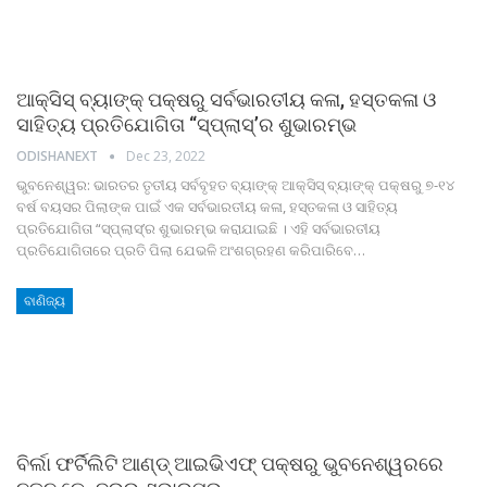
ଆକ୍ସିସ୍ ବ୍ୟାଙ୍କ୍ ପକ୍ଷରୁ ସର୍ବଭାରତୀୟ କଳା, ହସ୍ତକଳା ଓ
ସାହିତ୍ୟ ପ୍ରତିଯୋଗିତା “ସ୍ପ୍ଲାସ୍‌’ର ଶୁଭାରମ୍ଭ
ODISHANEXT
Dec 23, 2022
ଭୁବନେଶ୍ୱର: ଭାରତର ତୃତୀୟ ସର୍ବବୃହତ ବ୍ୟାଙ୍କ୍ ଆକ୍ସିସ୍ ବ୍ୟାଙ୍କ୍ ପକ୍ଷରୁ ୭-୧୪
ବର୍ଷ ବୟସର ପିଲାଙ୍କ ପାଇଁ ଏକ ସର୍ବଭାରତୀୟ କଳା, ହସ୍ତକଳା ଓ ସାହିତ୍ୟ
ପ୍ରତିଯୋଗିତା “ସ୍ପ୍ଲାସ୍‌’ର ଶୁଭାରମ୍ଭ କରାଯାଇଛି । ଏହି ସର୍ବଭାରତୀୟ
ପ୍ରତିଯୋଗିତାରେ ପ୍ରତି ପିଲା ଯେଭଳି ଅଂଶଗ୍ରହଣ କରିପାରିବେ
…
ବାଣିଜ୍ୟ
ବିର୍ଲା ଫର୍ଟିଲିଟି ଆଣ୍ଡ୍ ଆଇଭିଏଫ୍ ପକ୍ଷରୁ ଭୁବନେଶ୍ୱରରେ