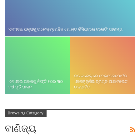
ଏନଏସଇ ପକ୍ଷରୁ ଇଲେକ୍‌ଟ୍ରୋନିକ ଗୋଲ୍ଡ ରିସିପ୍ଟରେ ଟ୍ରେଡିଂ ଆରମ୍ଭ
ରାଉରକେଲାରେ ଟେକ୍ନୋସ୍ପୋର୍ଟର
ଏନଏସଇ ପକ୍ଷରୁ ନିଫ୍ଟି ୫୦ର ୩୦
ଏକ୍ସକ୍ଲୁସିଭ ବ୍ରାଣ୍ଡ ଆଉଟଲେଟ
ବର୍ଷ ପୂର୍ତି ପାଳନ
ଉଦଘାଟିତ
Browsing Category
ବାଣିଜ୍ୟ