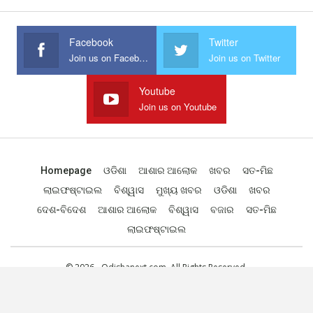
Facebook
Twitter
Join us on Facebook
Join us on Twitter
Youtube
Join us on Youtube
Homepage
ଓଡିଶା
ଆଶାର ଆଲୋକ
ଖବର
ସତ-ମିଛ
ଲାଇଫଷ୍ଟାଇଲ
ବିଶ୍ୱାସ
ମୁଖ୍ୟ ଖବର
ଓଡିଶା
ଖବର
ଦେଶ-ବିଦେଶ
ଆଶାର ଆଲୋକ
ବିଶ୍ୱାସ
ବଜାର
ସତ-ମିଛ
ଲାଇଫଷ୍ଟାଇଲ
© 2026 - Odishanext.com. All Rights Reserved.
Designed by
Web Odisha