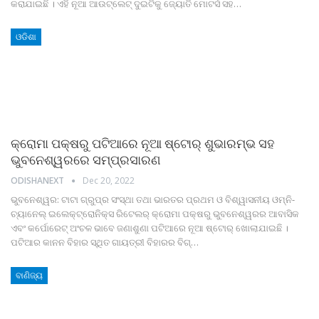
କରାଯାଇଛି । ଏହି ନୂଆ ଆଉଟ୍‌ଲେଟ୍ ଦୁଇଟିକୁ ଜ୍ୟୋତି ମୋଟର୍ସ ସହ
…
ଓଡିଶା
କ୍ରୋମା ପକ୍ଷରୁ ପଟିଆରେ ନୂଆ ଷ୍ଟୋର୍ ଶୁଭାରମ୍ଭ ସହ
ଭୁବନେଶ୍ୱରରେ ସମ୍ପ୍ରସାରଣ
ODISHANEXT
Dec 20, 2022
ଭୁବନେଶ୍ୱର: ଟାଟା ଗ୍ରୁପ୍‌ର ସଂସ୍ଥା ତଥା ଭାରତର ପ୍ରଥମ ଓ ବିଶ୍ୱାସନୀୟ ଓମ୍‌ନି-
ଚ୍ୟାନେଲ୍ ଇଲେକ୍ଟ୍ରୋନିକ୍ସ ରିଟେଲର୍ କ୍ରୋମା ପକ୍ଷରୁ ଭୁବନେଶ୍ୱରର ଆବାସିକ
ଏବଂ କର୍ପୋରେଟ୍ ଅଂଚଳ ଭାବେ ଜଣାଶୁଣା ପଟିଆରେ ନୂଆ ଷ୍ଟୋର୍ ଖୋଲାଯାଇଛି ।
ପଟିଆର କାନନ ବିହାର ସ୍ଥିତ ଗାୟତ୍ରୀ ବିହାରର ବିଗ୍
…
ବାଣିଜ୍ୟ