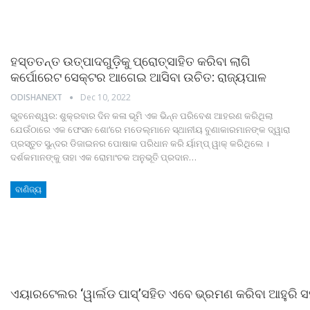
ହସ୍ତତନ୍ତ ଉତ୍ପାଦଗୁଡ଼ିକୁ ପ୍ରୋତ୍ସାହିତ କରିବା ଲାଗି
କର୍ପୋରେଟ ସେକ୍ଟର ଆଗେଇ ଆସିବା ଉଚିତ: ରାଜ୍ୟପାଳ
ODISHANEXT
Dec 10, 2022
ଭୁବନେଶ୍ୱର: ଶୁକ୍ରବାର ଦିନ କଳା ଭୂମି ଏକ ଭିନ୍ନ ପରିବେଶ ଆହରଣ କରିଥିଲା
ଯେଉଁଠାରେ ଏକ ଫେସନ ଶୋ’ରେ ମଡେଲ୍ମାନେ ସ୍ଥାନୀୟ ବୁଣାକାରମାନଙ୍କ ଦ୍ୱାରା
ପ୍ରସ୍ତୁତ ସୁନ୍ଦର ଡିଜାଇନର ପୋଷାକ ପରିଧାନ କରି ର୍ୟାମ୍ପ୍ ୱାକ୍ କରିଥିଲେ ।
ଦର୍ଶକମାନଙ୍କୁ ତାହା ଏକ ରୋମାଂଚକ ଅନୁଭୂତି ପ୍ରଦାନ
…
ବାଣିଜ୍ୟ
ଏୟାରଟେଲର ‘ୱାର୍ଲଡ ପାସ୍‌’ସହିତ ଏବେ ଭ୍ରମଣ କରିବା ଆହୁରି 