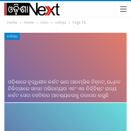
Home
Home
ବଜାର
ବାଣିଜ୍ୟ
Page 18
ବାଣିଜ୍ୟ
ଓଡ଼ିଶାରେ ବୃଦ୍ଧିଶୀଳ କର୍କଟ ଭାର ଆରମ୍ଭିକ ଚିହ୍ନଟ, ଉନ୍ନତ
ଚିକିତ୍ସାରେ ସମାନ ଅଭିଗମ୍ୟତା ଏବଂ ଏକ ନିର୍ଦ୍ଦିଷ୍ଟ ରାଜ୍ୟ
କର୍କଟ ସେବା ତହବିଲର ଆବଶ୍ୟକତାକୁ ଉଜାଗର କରୁଛି