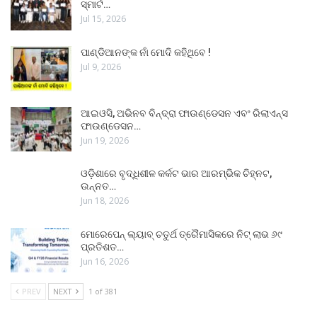
ସ୍ମାର୍ଟ…
Jul 15, 2026
ପାଣ୍ଡିଆନଙ୍କ ନାଁ ମୋଦି କହିଥିବେ !
Jul 9, 2026
ଆଇଓସି, ଅଭିନବ ବିନ୍ଦ୍ରା ଫାଉଣ୍ଡେସନ ଏବଂ ରିଲାଏନ୍ସ
ଫାଉଣ୍ଡେସନ…
Jun 19, 2026
ଓଡ଼ିଶାରେ ବୃଦ୍ଧିଶୀଳ କର୍କଟ ଭାର ଆରମ୍ଭିକ ଚିହ୍ନଟ,
ଉନ୍ନତ…
Jun 18, 2026
ମୋରେପେନ୍ ଲ୍ୟାବ୍ ଚତୁର୍ଥ ତ୍ରୈମାସିକରେ ନିଟ୍ ଲାଭ ୬୯
ପ୍ରତିଶତ…
Jun 16, 2026
PREV
NEXT
1 of 381