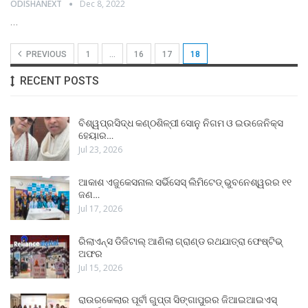
ODISHANEXT
Dec 8, 2022
…
PREVIOUS
1
…
16
17
18
RECENT POSTS
ବିଶ୍ୱପ୍ରସିଦ୍ଧ କଣ୍ଠଶିଳ୍ପୀ ସୋନୁ ନିଗମ ଓ ଇଉଜେନିକ୍ସ
ହେୟାର…
Jul 23, 2026
ଆକାଶ ଏଜୁକେସନାଲ ସର୍ଭିସେସ୍ ଲିମିଟେଡ୍ ଭୁବନେଶ୍ୱରର ୧୧
ଜଣ…
Jul 17, 2026
ରିଲାଏନ୍ସ ଡିଜିଟାଲ୍ ଆଣିଲା ଗ୍ରାଣ୍ଡ ରଥଯାତ୍ରା ଫେଷ୍ଟିଭ୍
ଅଫର
Jul 15, 2026
ରାଉରକେଲାର ପୂର୍ବୀ ଗୁପ୍ତା ସିଙ୍ଗାପୁରର ଜିଆଇଆଇଏସ୍