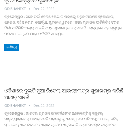
ନୂତନ କେନ୍ଦ୍ରର ଶୁଭାରମ୍ଭ
ODISHANEXT
Dec 22, 2022
ଭୁବନେଶ୍ୱର : ସିକେ ବିର୍ଲା ହେଲ୍‌ଥକେୟାର ପକ୍ଷରୁ ଅନୁଜ ଟାଇମ୍ସ ସ୍କୋୟାର,
ଜନପଥ, ସହିଦ ନଗର, ଖୋର୍ଦ୍ଧା, ଭୁବନେଶ୍ୱରରେ ଏହାର ବ୍ୟାପକ ଫର୍ଟିଲିଟି ସେଂଟର
ବିର୍ଲା ଫର୍ଟିଲିଟି ଆଣ୍ଡ୍ ଆଇଭିଏଫ୍‌ର ଶୁଭାରମ୍ଭ କରାଯାଇଛି । ରାଜ୍ୟରେ ଏହା ଗ୍ରୁପ୍‌ର
ପ୍ରଥମ କେନ୍ଦ୍ର ଯାହା ଫର୍ଟିଲିଟି ସମସ୍ୟା
…
ବାଣିଜ୍ୟ
ଓଡିଶାରେ ଦୁଇଟି ନୂଆ ରିଟେଲ୍ ଆଉଟ୍‌ଲେଟ୍‌ର ଶୁଭାରମ୍ଭ କରିଛି
ଆଥର୍ ଏନର୍ଜି
ODISHANEXT
Dec 22, 2022
ଭୁବନେଶ୍ୱର : ଭାରତର ପ୍ରଥମ ଇଂଟେଲିଜେଂଟ୍ ଇଲେକ୍‌ଟ୍ରିକ୍ ସ୍କୁଟର୍
ମାନୁଫ୍ୟାକ୍‌ଚରର୍ ଆଥର୍ ଏନର୍ଜି ପକ୍ଷରୁ ଭୁବନେଶ୍ୱରର ପଟିଆସ୍ଥିତ ମାଗ୍ନେଟିକ୍
ସ୍କୋୟାର୍ ଏବଂ କଟକରେ ଏହାର ପ୍ରଥମ ଏକ୍ସପେରିଏନ୍ସ ସେଂଟର୍‌ର ଉଦ୍‌ଘାଟନ