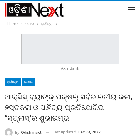
Home
ବଜାର
ବାଣିଜ୍ୟ
Axis Bank
ବାଣିଜ୍ୟ
ବଜାର
ଆକ୍ସିସ୍ ବ୍ୟାଙ୍କ୍ ପକ୍ଷରୁ ସର୍ବଭାରତୀୟ କଳା,
ହସ୍ତକଳା ଓ ସାହିତ୍ୟ ପ୍ରତିଯୋଗିତା
“ସ୍ପ୍ଲାସ୍‌’ର ଶୁଭାରମ୍ଭ
Last updated
Dec 23, 2022
By
Odishanext