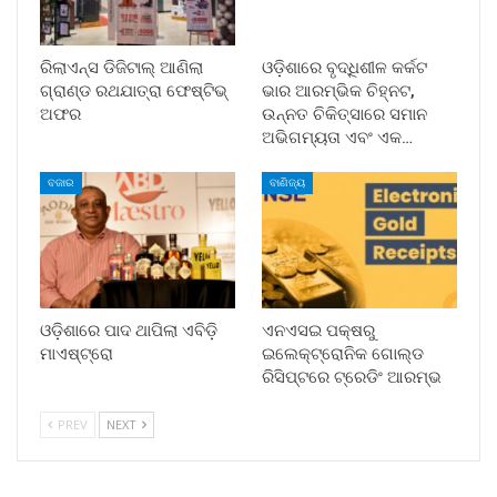
ରିଲାଏନ୍ସ ଡିଜିଟାଲ୍ ଆଣିଲା
ଓଡ଼ିଶାରେ ବୃଦ୍ଧିଶୀଳ କର୍କଟ
ଗ୍ରାଣ୍ଡ ରଥଯାତ୍ରା ଫେଷ୍ଟିଭ୍
ଭାର ଆରମ୍ଭିକ ଚିହ୍ନଟ,
ଅଫର
ଉନ୍ନତ ଚିକିତ୍ସାରେ ସମାନ
ଅଭିଗମ୍ୟତା ଏବଂ ଏକ…
ବଜାର
ବାଣିଜ୍ୟ
ଓଡ଼ିଶାରେ ପାଦ ଥାପିଲା ଏବିଡ଼ି
ଏନଏସଇ ପକ୍ଷରୁ
ମାଏଷ୍ଟ୍ରୋ
ଇଲେକ୍‌ଟ୍ରୋନିକ ଗୋଲ୍ଡ
ରିସିପ୍ଟରେ ଟ୍ରେଡିଂ ଆରମ୍ଭ
PREV
NEXT