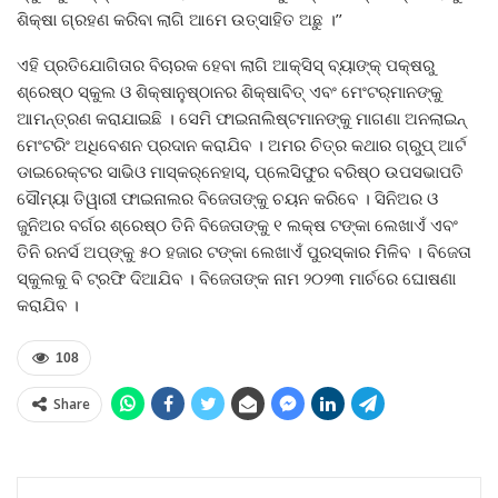
ଶିକ୍ଷା ଗ୍ରହଣ କରିବା ଲାଗି ଆମେ ଉତ୍ସାହିତ ଅଛୁ ।’’
ଏହି ପ୍ରତିଯୋଗିତାର ବିଚାରକ ହେବା ଲାଗି ଆକ୍ସିସ୍ ବ୍ୟାଙ୍କ୍ ପକ୍ଷରୁ
ଶ୍ରେଷ୍ଠ ସ୍କୁଲ ଓ ଶିକ୍ଷାନୁଷ୍ଠାନର ଶିକ୍ଷାବିତ୍ ଏବଂ ମେଂଟର୍‌ମାନଙ୍କୁ
ଆମନ୍ତ୍ରଣ କରାଯାଇଛି । ସେମି ଫାଇନାଲିଷ୍ଟମାନଙ୍କୁ ମାଗଣା ଅନଲାଇନ୍
ମେଂଟରିଂ ଅଧିବେଶନ ପ୍ରଦାନ କରାଯିବ । ଅମର ଚିତ୍ର କଥାର ଗ୍ରୁପ୍ ଆର୍ଟ
ଡାଇରେକ୍ଟର ସାଭିଓ ମାସ୍କର୍‌ନେହାସ୍‌, ପ୍ଲେସିଫୁର ବରିଷ୍ଠ ଉପସଭାପତି
ସୌମ୍ୟା ତିୱାରୀ ଫାଇନାଲର ବିଜେତାଙ୍କୁ ଚୟନ କରିବେ । ସିନିଅର ଓ
ଜୁନିଅର ବର୍ଗର ଶ୍ରେଷ୍ଠ ତିନି ବିଜେତାଙ୍କୁ ୧ ଲକ୍ଷ ଟଙ୍କା ଲେଖାଏଁ ଏବଂ
ତିନି ରନର୍ସ ଅପ୍‌ଙ୍କୁ ୫୦ ହଜାର ଟଙ୍କା ଲେଖାଏଁ ପୁରସ୍କାର ମିଳିବ । ବିଜେତା
ସ୍କୁଲକୁ ବି ଟ୍ରଫି ଦିଆଯିବ । ବିଜେତାଙ୍କ ନାମ ୨୦୨୩ ମାର୍ଚରେ ଘୋଷଣା
କରାଯିବ ।
108
Share