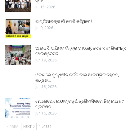
ସ୍ମାର୍ଟ…
Jul 15, 2026
ପାଣ୍ଡିଆନଙ୍କ ନାଁ ମୋଦି କହିଥିବେ !
Jul 9, 2026
ଆଇଓସି, ଅଭିନବ ବିନ୍ଦ୍ରା ଫାଉଣ୍ଡେସନ ଏବଂ ରିଲାଏନ୍ସ
ଫାଉଣ୍ଡେସନ…
Jun 19, 2026
ଓଡ଼ିଶାରେ ବୃଦ୍ଧିଶୀଳ କର୍କଟ ଭାର ଆରମ୍ଭିକ ଚିହ୍ନଟ,
ଉନ୍ନତ…
Jun 18, 2026
ମୋରେପେନ୍ ଲ୍ୟାବ୍ ଚତୁର୍ଥ ତ୍ରୈମାସିକରେ ନିଟ୍ ଲାଭ ୬୯
ପ୍ରତିଶତ…
Jun 16, 2026
PREV
NEXT
1 of 381