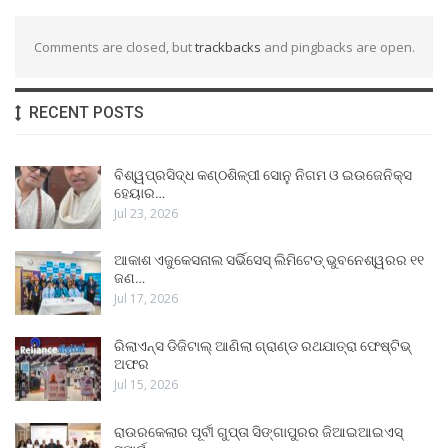
Comments are closed, but
trackbacks
and pingbacks are open.
RECENT POSTS
ବିଶ୍ୱପ୍ରସିଦ୍ଧ କଣ୍ଠଶିଳ୍ପୀ ସୋନୁ ନିଗମ ଓ ଇଉଜେନିକ୍ସ
ହେୟାର…
Jul 23, 2026
ଆକାଶ ଏଜୁକେସନାଲ ସର୍ଭିସେସ୍ ଲିମିଟେଡ୍ ଭୁବନେଶ୍ୱରର ୧୧
ଜଣ…
Jul 17, 2026
ରିଲାଏନ୍ସ ଡିଜିଟାଲ୍ ଆଣିଲା ଗ୍ରାଣ୍ଡ ରଥଯାତ୍ରା ଫେଷ୍ଟିଭ୍
ଅଫର
Jul 15, 2026
ରାଉରକେଲାର ପୂର୍ବୀ ଗୁପ୍ତା ସିଙ୍ଗାପୁରର ଜିଆଇଆଇଏସ୍