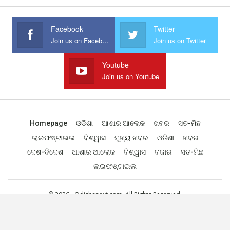
Facebook
Twitter
Join us on Facebook
Join us on Twitter
Youtube
Join us on Youtube
Homepage
ଓଡିଶା
ଆଶାର ଆଲୋକ
ଖବର
ସତ-ମିଛ
ଲାଇଫଷ୍ଟାଇଲ
ବିଶ୍ୱାସ
ମୁଖ୍ୟ ଖବର
ଓଡିଶା
ଖବର
ଦେଶ-ବିଦେଶ
ଆଶାର ଆଲୋକ
ବିଶ୍ୱାସ
ବଜାର
ସତ-ମିଛ
ଲାଇଫଷ୍ଟାଇଲ
© 2026 - Odishanext.com. All Rights Reserved.
Designed by
Web Odisha