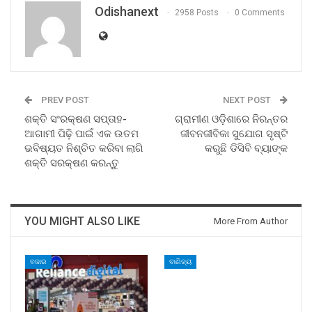
Odishanext
2958 Posts
0 Comments
PREV POST
NEXT POST
ଶକ୍ତି ସଂରକ୍ଷଣ ସପ୍ତାହ-
ଗ୍ରାମୀଣ ଓଡ଼ିଶାରେ ନିରନ୍ତର
ଆଗାମୀ ପିଢ଼ି ପାଇଁ ଏକ ଉତମ
ଜୀବନଜୀବିକା ସୁଯୋଗ ସୃଷ୍ଟି
ଭବିଷ୍ୟତ ନିଶ୍ଚିତ କରିବା ଲାଗି
କରୁଛି ଡିସିବି ବ୍ୟାଙ୍କ
ଶକ୍ତି ସରକ୍ଷଣ କରନ୍ତୁ
YOU MIGHT ALSO LIKE
More From Author
ବଜାର
ବାଣିଜ୍ୟ