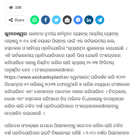
108
Share
ଭୁବନେଶ୍ୱର:
ଭାରତର ତୃତୀୟ ସର୍ବବୃହତ ବ୍ୟାଙ୍କ୍ ଆକ୍ସିସ୍ ବ୍ୟାଙ୍କ୍
ପକ୍ଷରୁ ୭-୧୪ ବର୍ଷ ବୟସର ପିଲାଙ୍କ ପାଇଁ ଏକ ସର୍ବଭାରତୀୟ କଳା,
ହସ୍ତକଳା ଓ ସାହିତ୍ୟ ପ୍ରତିଯୋଗିତା “ସ୍ପ୍ଲାସ୍‌’ର ଶୁଭାରମ୍ଭ କରାଯାଇଛି ।
ଏହି ସର୍ବଭାରତୀୟ ପ୍ରତିଯୋଗିତାରେ ପ୍ରତି ପିଲା ଯେଭଳି ଅଂଶଗ୍ରହଣ
କରିପାରିବେ ତାହାକୁ ନିଶ୍ଚିତ କରିବା ଲାଗି ସ୍ପ୍ଲାସ୍ ୨୨-୨୩ ଫିଜିଟାଲ୍
ଅନୁଷ୍ଠିତ ହେବ । ଅଂଶଗ୍ରହଣକାରୀମାନେ
https://www.axisbanksplash.in/ ୱେବସାଇଟ୍ ପରିଦର୍ଶନ କରି ୨୦୨୨
ଡିସେମ୍ବର ୧୨ ତାରିଖରୁ ୨୦୨୩ ଫେବ୍ରୁଆରି ୫ ତାରିଖ ମଧ୍ୟରେ ପଂଜୀକରଣ
କରିପାରିବେ ଏବଂ ସେମାନଙ୍କ ଆବେଦନ ଦାଖଲ କରିପାରିବେ । ଚିତ୍ରକଳା,
ଲେଖା ଏବଂ ହସ୍ତକଳା ଜରିଆରେ ନିଜ ଅଭିନବ ଚିନ୍ତାଧାରାକୁ ଉପସ୍ଥାପନ
କରିବା ଲାଗି ଚଳିତ ବର୍ଷ ପ୍ରତିଯୋଗିତାରେ ଅଂଶଗ୍ରହଣକାରୀମାନଙ୍କୁ
ଉତ୍ସାହିତ କରାଯାଉଛି ।
ପରିବେଶ ସଂରକ୍ଷଣ ଉପରେ ପିଲାମାନଙ୍କୁ ସଚେତନ କରିବା ଲାଗି ଚଳିତ
ବର୍ଷ ପ୍ରତିଯୋଗିତାର ଦୁଇଟି ବିଷୟବସ୍ତୁ ରହିଛି । ୭-୧୦ ବର୍ଷର ପିଲାମାନଙ୍କ