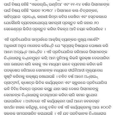
ପାଇଁ ବିଷୟ ରହିଛି “ଏଭରଗ୍ରିନ୍ ଇଣ୍ଡିଆ’ ଏବଂ ୧୧-୧୪ ବର୍ଷର ପିଲାମାନଙ୍କ
ପାଇଁ ବିଷୟ ରହିଛି “ଭାରତ ୨୦୩୦’ । ପିଲାମାନେ କଳା-ଚିତ୍ରାଙ୍କନ,
ସାହିତ୍ୟରେ ପ୍ରବନ୍ଧ, କାହାଣୀ କିମ୍ବା କବିତା ଲେଖିବା ଏବଂ ହସ୍ତକଳାରେ
ଯେକୌଣସି ବ୍ୟବହାରଯୋଗ୍ୟ ସାମଗ୍ରୀ ପ୍ରସ୍ତୁତ କରି ତାହାର ୬୦
ସେକେଣ୍ଡ୍‌ର ଭିଡିଓ ପ୍ରସ୍ତୁତ କରିବା ବିକଳ୍ପ ଆଦି ଚୟନ କରିପାରିବେ ।
ଏହି ପ୍ରତିଯୋଗିତା ସମ୍ପର୍କରେ ଆକ୍ସିସ୍ ବ୍ୟାଙ୍କର ମୁଖ୍ୟ ମାର୍କେଟିଂ
ଅଧିକାରୀ ଅନୁପ ମନୋହର କହିଛନ୍ତି ଯେ “ସ୍ପ୍ଲାସ୍ ବିଷୟରେ ଘୋଷଣା କରି
ଆମେ ଅତ୍ୟନ୍ତ ଆନନ୍ଦିତ । ଏହି ପ୍ରତିଯୋଗିତା ଜରିଆରେ ପିଲାମାନଙ୍କ
ଚିନ୍ତାଧାରାକୁ ବନ୍ଧନମୁକ୍ତ କରି; ଆମ ଦୁନିଆକୁ କିଭଳି ସୁରକ୍ଷା ଦେଇପାରିବା
ତାହା ଜଣାଇବା ଲାଗି କଳାକୁ ଏକ ମାଧ୍ୟମ ଭାବେ ବ୍ୟବହାର କରିବା ଭଳି
ପଦକ୍ଷେପ ଜରିଆରେ ସେମାନଙ୍କ ମଧ୍ୟରେ ଦୀର୍ଘମିଆଦୀ ମୂଲ୍ୟବୋଧ
ସୃଷ୍ଟି କରିବାକୁ ଲକ୍ଷ୍ୟ ରଖାଯାଇଛି । ଚଳିତ ବର୍ଷ ଆମେ ଅନ୍‌ଲାଇନ୍
ପ୍ଲାଟ୍‌ଫର୍ମ, କ୍ଷେତ୍ର ଭିତିକ କାର୍ଯ୍ୟକ୍ରମ ଏବଂ ସ୍କୁଲରେ ପ୍ରତିଯୋଗିତା
ଭଳି ବିବିଧ ବିକଳ୍ପ ପ୍ରଦାନ କରୁଛୁ ଯାହା ସାରା ଦେଶର ପିଲାମାନଙ୍କୁ
ସେମାନଙ୍କ ଚିନ୍ତାଧାରାକୁ ଉପସ୍ଥାପନ କରିବା ଲାଗି ସମାନ ସୁଯୋଗ
ପାଇପାରିବେ । ଅତୀତରେ ଏହି କାର୍ଯ୍ୟକ୍ରମ ପାଇଁ ଆମେ ଜବରଦସ୍ତ
ସମର୍ଥନ ହାସଲ କରିଥିଲୁ, ତେଣୁ ଚଳିତ ବର୍ଷ ଏହି କାର୍ଯ୍ୟକ୍ରମକୁ ଆଉ ୫୦୦ଟି
ସ୍କୁଲକୁ ସମ୍ପ୍ରସାରିତ କରାଯାଇଛି । ଏହି ଯୁବ ପ୍ରତିଭାଙ୍କ ଚିନ୍ତାଧାରାରୁ