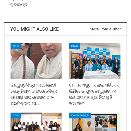
ଶୁଭାରମ୍ଭ
YOU MIGHT ALSO LIKE
More From Author
ଖବର
ଓଡିଶା
ବିଶ୍ୱପ୍ରସିଦ୍ଧ କଣ୍ଠଶିଳ୍ପୀ
ଆକାଶ ଏଜୁକେସନାଲ ସର୍ଭିସେସ୍
ସୋନୁ ନିଗମ ଓ ଇଉଜେନିକ୍ସ
ଲିମିଟେଡ୍ ଭୁବନେଶ୍ୱରର ୧୧
ହେୟାର ସାଇନ୍ସେସ୍ର ସହ-
ଜଣ ଛାତ୍ରଛାତ୍ରୀ ନିଟ ଯୁଜି
ପ୍ରତିଷ୍ଠାତା ଡା.…
୨୦୨୬ରେ…
ଓଡିଶା
ଆଶାର ଆଲୋକ