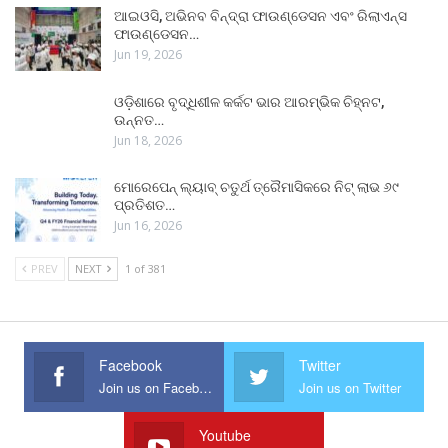
ଆଇଓସି, ଅଭିନବ ବିନ୍ଦ୍ରା ଫାଉଣ୍ଡେସନ ଏବଂ ରିଲାଏନ୍ସ
ଫାଉଣ୍ଡେସନ…
Jun 19, 2026
ଓଡ଼ିଶାରେ ବୃଦ୍ଧିଶୀଳ କର୍କଟ ଭାର ଆରମ୍ଭିକ ଚିହ୍ନଟ,
ଉନ୍ନତ…
Jun 18, 2026
ମୋରେପେନ୍ ଲ୍ୟାବ୍ ଚତୁର୍ଥ ତ୍ରୈମାସିକରେ ନିଟ୍ ଲାଭ ୬୯
ପ୍ରତିଶତ…
Jun 16, 2026
PREV
NEXT
1 of 381
Facebook
Twitter
Join us on Facebook
Join us on Twitter
Youtube