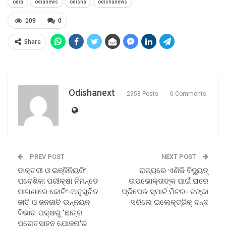
odia
odianews
odisha
odishanews
109
0
Share
Odishanext
2958 Posts
0 Comments
PREV POST
NEXT POST
ଡାକ୍ତରୀ ଓ ଇଞ୍ଜିନିୟରିଂ
ରାଜ୍ୟରେ ଏଣିକି ବିଦ୍ୟୁତ୍‌
ପବେଶିକା ପରୀକ୍ଷା ନିମନ୍ତେ
ଉପଭୋକ୍ତାଙ୍କ ପାଇଁ ଘରେ
ମାଗଣାରେ କୋଚିଂ-ଅନୁସୂଚିତ
ପ୍ରିପେଡ ସ୍ମାର୍ଟ ମିଟର- ଟଙ୍କା
ଜାତି ଓ ଜନଜାତି ଉନ୍ନୟନ
ସରିଲେ ଇଲେକ୍ଟ୍ରିକ୍‌ ବନ୍ଦ
ବିଭାଗ ପକ୍ଷରୁ ‘ଛାତ୍ର
ପ୍ରୋତ୍ସାହନ ଯୋଜନା’ର