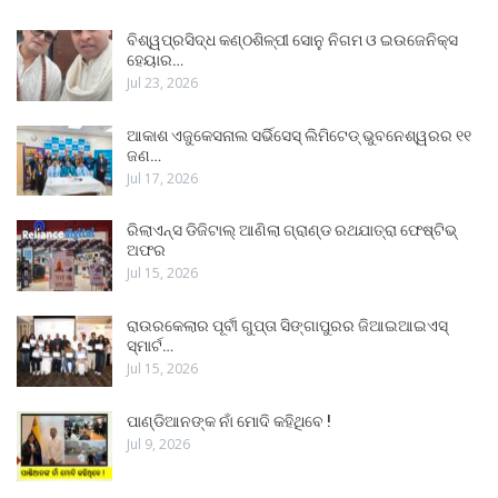
ବିଶ୍ୱପ୍ରସିଦ୍ଧ କଣ୍ଠଶିଳ୍ପୀ ସୋନୁ ନିଗମ ଓ ଇଉଜେନିକ୍ସ
ହେୟାର…
Jul 23, 2026
ଆକାଶ ଏଜୁକେସନାଲ ସର୍ଭିସେସ୍ ଲିମିଟେଡ୍ ଭୁବନେଶ୍ୱରର ୧୧
ଜଣ…
Jul 17, 2026
ରିଲାଏନ୍ସ ଡିଜିଟାଲ୍ ଆଣିଲା ଗ୍ରାଣ୍ଡ ରଥଯାତ୍ରା ଫେଷ୍ଟିଭ୍
ଅଫର
Jul 15, 2026
ରାଉରକେଲାର ପୂର୍ବୀ ଗୁପ୍ତା ସିଙ୍ଗାପୁରର ଜିଆଇଆଇଏସ୍
ସ୍ମାର୍ଟ…
Jul 15, 2026
ପାଣ୍ଡିଆନଙ୍କ ନାଁ ମୋଦି କହିଥିବେ !
Jul 9, 2026