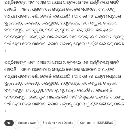
ପଶ୍ଚିମବଙ୍ଗ ଏବଂ ଏହାର ଆଖପାଖ ଅଞ୍ଚଳରେ ଏକ ଘୂର୍ଣ୍ଣିବଳୟ ସୃଷ୍ଟି
ହୋଇଛି । ଏହାର ପ୍ରଭାବରେ ରାଜ୍ୟର କେତେକ ସ୍ଥାନରେ ସାମାନ୍ୟରୁ
ମଧ୍ୟମ ଧରଣର ବର୍ଷା ରେକର୍ଡ କରାଯାଇଛି । ଆସନ୍ତା ୨୪ ଘଣ୍ଟା ମଧ୍ୟରେ
ସୁନ୍ଦରଗଡ଼, ଦେବଗଡ଼, କେନ୍ଦୁଝର, ମୟୂରଭଞ୍ଜ, ବାଲେଶ୍ୱର, ଭଦ୍ରକ,
ସମ୍ବଲପୁର, ଝାରସୁଗୁଡ଼ା, ବରଗଡ଼, ନୂଆପଡ଼ା, ବଲାଙ୍ଗିର, କଳାହାଣ୍ଡି,
ନବରଙ୍ଗପୁର, କୋରାପୁଟ, ମାଲକାନଗିରି ୧୫ଟି ଜିଲ୍ଲାରେ ଘଡ଼ଘଡ଼ି ସାଙ୍ଗକୁ
ବର୍ଷା ହେବା ନେଇ ପାଣିପାଗ ବିଭାଗ ପକ୍ଷରୁ ୟେଲୋ ୱାର୍ଣ୍ଣିଂ ଜାରି କରାଯାଇଛି
।
ପଶ୍ଚିମବଙ୍ଗ ଏବଂ ଏହାର ଆଖପାଖ ଅଞ୍ଚଳରେ ଏକ ଘୂର୍ଣ୍ଣିବଳୟ ସୃଷ୍ଟି
ହୋଇଛି । ଏହାର ପ୍ରଭାବରେ ରାଜ୍ୟର କେତେକ ସ୍ଥାନରେ ସାମାନ୍ୟରୁ
ମଧ୍ୟମ ଧରଣର ବର୍ଷା ରେକର୍ଡ କରାଯାଇଛି । ଆସନ୍ତା ୨୪ ଘଣ୍ଟା ମଧ୍ୟରେ
ସୁନ୍ଦରଗଡ଼, ଦେବଗଡ଼, କେନ୍ଦୁଝର, ମୟୂରଭଞ୍ଜ, ବାଲେଶ୍ୱର, ଭଦ୍ରକ,
ସମ୍ବଲପୁର, ଝାରସୁଗୁଡ଼ା, ବରଗଡ଼, ନୂଆପଡ଼ା, ବଲାଙ୍ଗିର, କଳାହାଣ୍ଡି,
ନବରଙ୍ଗପୁର, କୋରାପୁଟ, ମାଲକାନଗିରି ୧୫ଟି ଜିଲ୍ଲାରେ ଘଡ଼ଘଡ଼ି ସାଙ୍ଗକୁ
ବର୍ଷା ହେବା ନେଇ ପାଣିପାଗ ବିଭାଗ ପକ୍ଷରୁ ୟେଲୋ ୱାର୍ଣ୍ଣିଂ ଜାରି କରାଯାଇଛି
।
bhubaneswar
Breaking News Odisha
Ganjam
INDIA NEWS