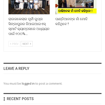
ରାଉରକେଲାର ପୂର୍ବୀ ଗୁପ୍ତା
ପାଣ୍ଡିଆନଙ୍କ ନାଁ ମୋଦି
ସିଙ୍ଗାପୁରର ଜିଆଇଆଇଏସ୍
କହିଥିବେ !
ସ୍ମାର୍ଟ କ୍ୟାମ୍ପସରେ ଅଧ୍ୟୟନ
ପାଇଁ ୧୦୦%…
PREV
NEXT
LEAVE A REPLY
You must be
logged in
to post a comment.
RECENT POSTS