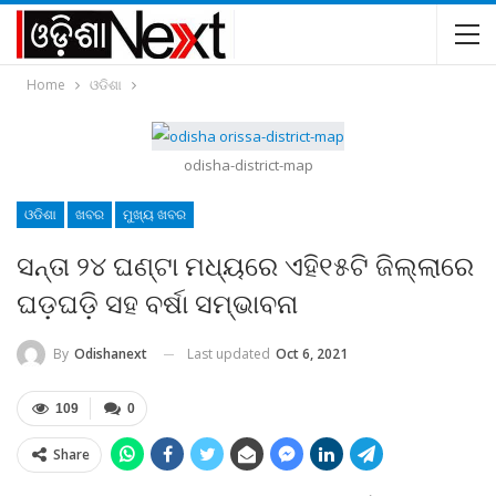
Home
ଓଡିଶା
odisha-district-map
ଓଡିଶା
ଖବର
ମୁଖ୍ୟ ଖବର
ସନ୍ତା ୨୪ ଘଣ୍ଟା ମଧ୍ୟରେ ଏହି୧୫ଟି ଜିଲ୍ଲାରେ
ଘଡ଼ଘଡ଼ି ସହ ବର୍ଷା ସମ୍ଭାବନା
Last updated
Oct 6, 2021
By
Odishanext
109
0
Share