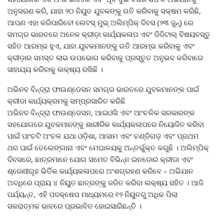
ଅନୁସରଣ କରି, ଯାହା ୨୦ ନିୟୁତ ଯୁବକଙ୍କୁ ଗତି କରିବାକୁ ସକ୍ଷମ କରିଛି,
ଆପଣ ଏହା କରିପାରିବେ! ଲେଟସ୍ ମୁଭ୍ ଅଲିମ୍ପିକ୍ ଦିବସ (୨୩ ଜୁନ୍) ରେ
ସମଗ୍ର ଭାରତରେ ଅନେକ କ୍ରୀଡ଼ା କାର୍ଯ୍ୟକଳାପ ଏବଂ ଡିଜିଟାଲ୍ ବିଷୟବସ୍ତୁ
ସହିତ ଆରମ୍ଭ ହୁଏ, ଯାହା ଯୁବକମାନଙ୍କୁ ଗତି ଆରମ୍ଭ କରିବାକୁ ଏବଂ
କ୍ରୀଡ଼ାର ସମସ୍ତ ଲାଭ ଉପଭୋଗ କରିବାକୁ ପ୍ରସ୍ତୁତ ଅନୁଭବ କରିବାରେ
ସାହାଯ୍ୟ କରିବାକୁ ଲକ୍ଷ୍ୟ ରଖିଛି ।
ଅଭିନବ ବିନ୍ଦ୍ରା ଫାଉଣ୍ଡେସନ ସମଗ୍ର ଭାରତରେ ଯୁବକମାନଙ୍କ ପାଇଁ
କ୍ରୀଡା କାର୍ଯ୍ୟକ୍ରମକୁ ସମ୍ପ୍ରସାରିତ କରିଛି
ଅଭିନବ ବିନ୍ଦ୍ରା ଫାଉଣ୍ଡେସନ, ଆଇଓସି ଏବଂ ଆଂଚଳିକ ସରକାରଙ୍କ
ସହଯୋଗରେ ଯୁବକମାନଙ୍କୁ ଶାରୀରିକ କାର୍ଯ୍ୟକଳାପରେ ନିୟୋଜିତ କରିବା
ପାଇଁ ପାଂଚଟି ଅଂଚଳ ଯଥା ଓଡ଼ିଶା, ଆସାମ ଏବଂ ଚଣ୍ଡିଗଡ଼ ଏବଂ ପ୍ରଥମ
ଥର ପାଇଁ ତେଲେଙ୍ଗାନା ଏବଂ ମେଘାଳୟକୁ ଅନ୍ତର୍ଭୁକ୍ତ କରୁଛି । ଅଲିମ୍ପିକ୍
ଦିବସରେ, ଛାତ୍ରମାନେ ଯୋଗ ସମେତ ବିଭିନ୍ନ ଇନଡୋର କ୍ରୀଡା ଏବଂ
ଶ୍ରେଣୀଗୃହ ଭିର୍ତିକ କାର୍ଯ୍ୟକଳାପରେ ଅଂଶଗ୍ରହଣ କରିବେ – ଅଭିଯାନ
ଅବଧିରେ ପ୍ରାୟ ୪ ନିୟୁତ ଛାତ୍ରଙ୍କୁ ଜଡିତ କରିବା ଲକ୍ଷ୍ୟ ସହିତ । ଆଜି
ପର୍ଯ୍ୟନ୍ତ, ଏହି ପଦକ୍ଷେପ ମାଧ୍ୟମରେ ୧୨ ନିୟୁତରୁ ଅଧିକ ପିଲା
ସକରାତ୍ମକ ଭାବରେ ପ୍ରଭାବିତ ହୋଇସାରିଛନ୍ତି ।