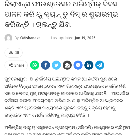
ରିଲାଏନ୍ସ ଫାଉଣ୍ଡେସନ ଅଲିମ୍ପିକ୍ ଦିବସ
ପାଳନ କରି ୟୁ କ୍ୟାନ୍ ଡୁ ଦିସ୍ ର ଶୁଭାରମ୍ଭ
କରିଛନ୍ତି । ଚାଲନ୍ତୁ ଯିବା
Last updated
Jun 19, 2026
By
Odishanext
15
Share
ଭୁବନେଶ୍ୱର : ଅନ୍ତର୍ଜାତୀୟ ଅଲିମ୍ପିକ୍ କମିଟି (ଆଇଓସି) ପୁଣି ଥରେ
ଅଭିନବ ବିନ୍ଦ୍ରା ଫାଉଣ୍ଡେସନ ଏବଂ ରିଲାଏନ୍ସ ଫାଉଣ୍ଡେସନ ସହିତ ମିଶି
ଏହାର ଲେଟସ୍ ମୁଭ୍ ପଦକ୍ଷେପକୁ ଭାରତରେ ଆଣିବାକୁ ଯାଉଛି – ଆଇଓସିର
ବର୍ଷସାରା କ୍ରୀଡା ଅଂଶଗ୍ରହଣ ଅଭିଯାନ, ଯାହା ଅଲିମ୍ପିକ୍ ଆନେ୍ଦାଳନର
ଶକ୍ତି ଏବଂ ପ୍ରେରଣା ମାଧ୍ୟମରେ ଯୁବକମାନଙ୍କୁ ସକ୍ରିୟ ହେବାକୁ
ଉତ୍ସାହିତ ଏବଂ ସମର୍ଥନ କରିବାକୁ ଲକ୍ଷ୍ୟ ରଖିଛି ।
ଅଲିମ୍ପିକ୍ ଭାଲ୍ୟୁ ଏଜୁକେସନ୍ ପ୍ରୋଗ୍ରାମ୍ (ଓଭିଇପି) ମାଧ୍ୟମରେ ଚାଲିଥିବା
ସହଯୋଗର ଏକ ଅଂଶ ଭାବରେ ଏବଂ ପୂର୍ବ ଦୁଇ ବର୍ଷର ସଫଳ ଅଭିଯାନକୁ