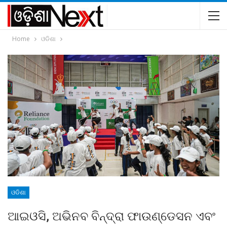
Home
ଓଡିଶା
ଓଡିଶା
ଆଇଓସି, ଅଭିନବ ବିନ୍ଦ୍ରା ଫାଉଣ୍ଡେସନ ଏବଂ