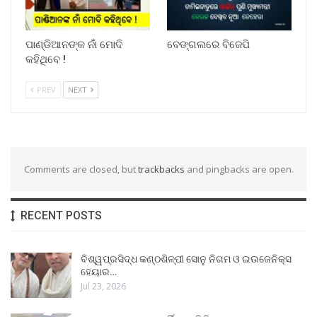
ପାଣ୍ଡିଆନଙ୍କ ନାଁ ମୋଦି
ବେଙ୍ଗଲରେ ବିଜେପି
କହିଥିବେ !
PREV
NEXT
Comments are closed, but
trackbacks
and pingbacks are open.
RECENT POSTS
ବିଶ୍ୱପ୍ରସିଦ୍ଧ କଣ୍ଠଶିଳ୍ପୀ ସୋନୁ ନିଗମ ଓ ଇଉଜେନିକ୍ସ
ହେୟାର…
Jul 23, 2026