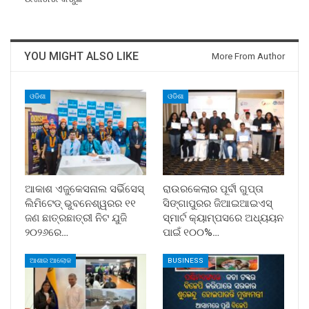
YOU MIGHT ALSO LIKE
More From Author
ଓଡିଶା
ଓଡିଶା
ଆକାଶ ଏଜୁକେସନାଲ ସର୍ଭିସେସ୍
ରାଉରକେଲାର ପୂର୍ବୀ ଗୁପ୍ତା
ଲିମିଟେଡ୍ ଭୁବନେଶ୍ୱରର ୧୧
ସିଙ୍ଗାପୁରର ଜିଆଇଆଇଏସ୍
ଜଣ ଛାତ୍ରଛାତ୍ରୀ ନିଟ ଯୁଜି
ସ୍ମାର୍ଟ କ୍ୟାମ୍ପସରେ ଅଧ୍ୟୟନ
୨୦୨୬ରେ…
ପାଇଁ ୧୦୦%…
ଆଶାର ଆଲୋକ
BUSINESS