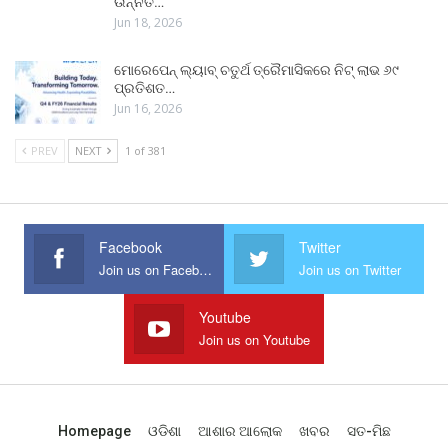
ଉନ୍ନତ…
Jun 18, 2026
ମୋରେପେନ୍ ଲ୍ୟାବ୍ ଚତୁର୍ଥ ତ୍ରୈମାସିକରେ ନିଟ୍ ଲାଭ ୬୯
ପ୍ରତିଶତ…
Jun 16, 2026
PREV
NEXT
1 of 381
Facebook
Twitter
Join us on Facebook
Join us on Twitter
Youtube
Join us on Youtube
Homepage
ଓଡିଶା
ଆଶାର ଆଲୋକ
ଖବର
ସତ-ମିଛ