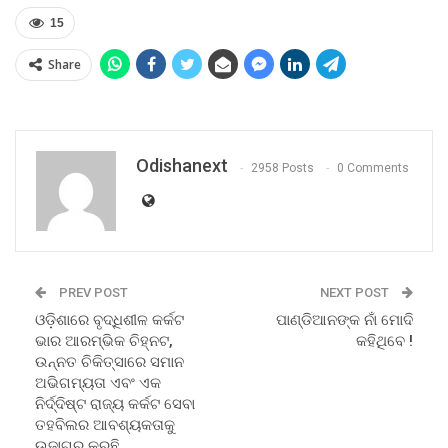
15
Share
Odishanext
2958 Posts
0 Comments
PREV POST
NEXT POST
ଓଡ଼ିଶାରେ ବୃଦ୍ଧିଶୀଳ କର୍କଟ
ପାଣ୍ଡିଆନଙ୍କ ନାଁ ମୋଦି
ଭାର ଆରମ୍ଭିକ ଚିହ୍ନଟ,
କହିଥିବେ !
ଉନ୍ନତ ଚିକିତ୍ସାରେ ସମାନ
ଅଭିଗମ୍ୟତା ଏବଂ ଏକ
ନିର୍ଦ୍ଦିଷ୍ଟ ରାଜ୍ୟ କର୍କଟ ସେବା
ତହବିଲର ଆବଶ୍ୟକତାକୁ
ଉଜାଗର କରୁଛି