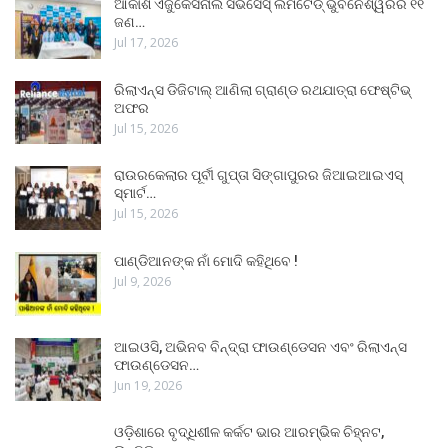
ଆକାଶ ଏଜୁକେସନାଲ ସର୍ଭିସେସ୍ ଲିମିଟେଡ୍ ଭୁବନେଶ୍ୱରର ୧୧
ଜଣ…
Jul 17, 2026
ରିଲାଏନ୍ସ ଡିଜିଟାଲ୍ ଆଣିଲା ଗ୍ରାଣ୍ଡ ରଥଯାତ୍ରା ଫେଷ୍ଟିଭ୍
ଅଫର
Jul 15, 2026
ରାଉରକେଲାର ପୂର୍ବୀ ଗୁପ୍ତା ସିଙ୍ଗାପୁରର ଜିଆଇଆଇଏସ୍
ସ୍ମାର୍ଟ…
Jul 15, 2026
ପାଣ୍ଡିଆନଙ୍କ ନାଁ ମୋଦି କହିଥିବେ !
Jul 9, 2026
ଆଇଓସି, ଅଭିନବ ବିନ୍ଦ୍ରା ଫାଉଣ୍ଡେସନ ଏବଂ ରିଲାଏନ୍ସ
ଫାଉଣ୍ଡେସନ…
Jun 19, 2026
ଓଡ଼ିଶାରେ ବୃଦ୍ଧିଶୀଳ କର୍କଟ ଭାର ଆରମ୍ଭିକ ଚିହ୍ନଟ,