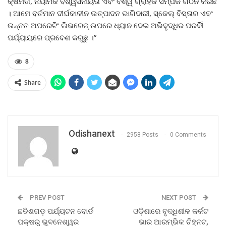
କ୍ଷମତା, ନିୟାମକ ବିଶ୍ୱସନୀୟତା ଏବଂ ବିଶ୍ୱ ଗ୍ରାହକ ସମ୍ପର୍କ ଗଠନ କରିଛି
। ଆମେ ବର୍ତମାନ ଦୀର୍ଘକାଳୀନ ଉତ୍ପାଦନ ଭାଗିଦାରୀ, ସ୍କେଲ୍ ବିସ୍ତାର ଏବଂ
ଉନ୍ନତ ଅପରେଟିଂ ଲିଭରେଜ୍ ଉପରେ ଧ୍ୟାନ ଦେଇ ଅଭିବୃଦ୍ଧିର ପରର୍ବିୀ
ପର୍ଯ୍ୟାୟରେ ପ୍ରବେଶ କରୁଛୁ ।”
8
Share
Odishanext
2958 Posts
0 Comments
PREV POST
NEXT POST
ଛତିଶଗଡ଼ ପର୍ଯ୍ୟଟନ ବୋର୍ଡ
ଓଡ଼ିଶାରେ ବୃଦ୍ଧିଶୀଳ କର୍କଟ
ପକ୍ଷରୁ ଭୁବନେଶ୍ୱର
ଭାର ଆରମ୍ଭିକ ଚିହ୍ନଟ,