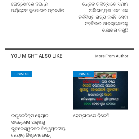
ରୋଡ୍‌ଶୋ’ରେ ବିଭିନ୍ନ
ଉନ୍ନତ ଚିକିତ୍ସାରେ ସମାନ
ପର୍ଯ୍ୟଟନ ସୁଯୋଗର ପ୍ରଦର୍ଶନ
ଅଭିଗମ୍ୟତା ଏବଂ ଏକ
ନିର୍ଦ୍ଦିଷ୍ଟ ରାଜ୍ୟ କର୍କଟ ସେବା
ତହବିଲର ଆବଶ୍ୟକତାକୁ
ଉଜାଗର କରୁଛି
YOU MIGHT ALSO LIKE
More From Author
BUSINESS
BUSINESS
ଇୟୁଜେନିକ୍ସ ହେୟାର
ବେଙ୍ଗଲରେ ବିଜେପି
ସାଇନ୍ସେସ ପକ୍ଷରୁ
ଭୁବନେଶ୍ୱରରେ ବିଶ୍ୱସ୍ତରୀୟ
ହେୟାର୍ ରିଷ୍ଟୋରେସନ୍