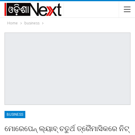
Home
business
BUSINESS
ମୋରେପେନ୍ ଲ୍ୟାବ୍ ଚତୁର୍ଥ ତ୍ରୈମାସିକରେ ନିଟ୍