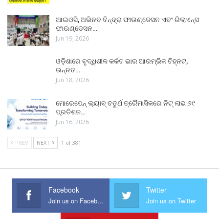
ଆଇଓସି, ଅଭିନବ ବିନ୍ଦ୍ରା ଫାଉଣ୍ଡେସନ ଏବଂ ରିଲାଏନ୍ସ
ଫାଉଣ୍ଡେସନ…
Jun 19, 2026
ଓଡ଼ିଶାରେ ବୃଦ୍ଧିଶୀଳ କର୍କଟ ଭାର ଆରମ୍ଭିକ ଚିହ୍ନଟ,
ଉନ୍ନତ…
Jun 18, 2026
ମୋରେପେନ୍ ଲ୍ୟାବ୍ ଚତୁର୍ଥ ତ୍ରୈମାସିକରେ ନିଟ୍ ଲାଭ ୬୯
ପ୍ରତିଶତ…
Jun 16, 2026
PREV
NEXT
1 of 381
Facebook
Twitter
Join us on Facebook
Join us on Twitter