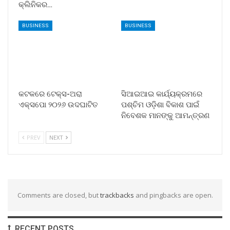
କ୍ଲିନିକର…
BUSINESS
BUSINESS
କଟକରେ ଟେକ୍ସ-ଅରା
ସିଆଇଆଇ କାର୍ଯ୍ୟକ୍ରମରେ
ଏକ୍ସପୋ ୨୦୨୬ ଉଦଘାଟିତ
ପଶ୍ଚିମ ଓଡ଼ିଶା ବିକାଶ ପାଇଁ
ନିବେଶକ ମାନଙ୍କୁ ଆମନ୍ତ୍ରଣ
PREV
NEXT
Comments are closed, but
trackbacks
and pingbacks are open.
RECENT POSTS