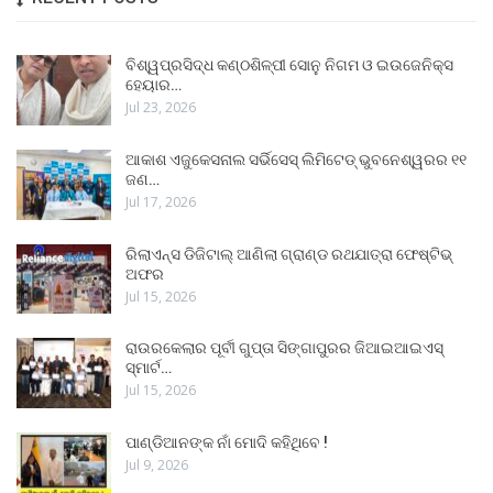
ବିଶ୍ୱପ୍ରସିଦ୍ଧ କଣ୍ଠଶିଳ୍ପୀ ସୋନୁ ନିଗମ ଓ ଇଉଜେନିକ୍ସ
ହେୟାର…
Jul 23, 2026
ଆକାଶ ଏଜୁକେସନାଲ ସର୍ଭିସେସ୍ ଲିମିଟେଡ୍ ଭୁବନେଶ୍ୱରର ୧୧
ଜଣ…
Jul 17, 2026
ରିଲାଏନ୍ସ ଡିଜିଟାଲ୍ ଆଣିଲା ଗ୍ରାଣ୍ଡ ରଥଯାତ୍ରା ଫେଷ୍ଟିଭ୍
ଅଫର
Jul 15, 2026
ରାଉରକେଲାର ପୂର୍ବୀ ଗୁପ୍ତା ସିଙ୍ଗାପୁରର ଜିଆଇଆଇଏସ୍
ସ୍ମାର୍ଟ…
Jul 15, 2026
ପାଣ୍ଡିଆନଙ୍କ ନାଁ ମୋଦି କହିଥିବେ !
Jul 9, 2026