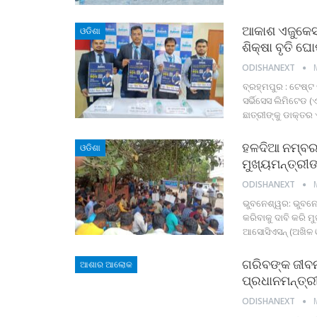
ଆକାଶ ଏଜୁକେସ୍
ଓଡିଶା
ଶିକ୍ଷା ବୃତି ଘ
ODISHANEXT
ବ୍ରହ୍ମପୁର : ଟେଷ୍ଟ
ସର୍ଭିସେସ ଲିମିଟେଡ 
ଛାତ୍ରୀଙ୍କୁ ଡାକ୍ତର
ହଳଦିଆ ନମ୍ବର 
ଓଡିଶା
ମୁଖ୍ୟମନ୍ତ୍ରୀଙ
ODISHANEXT
ଭୁବନେଶ୍ୱର: ଭୁବନେଶ
କରିବାକୁ ଦାବି କରି ମ
ଆସୋସିଏସନ୍ (ଅଖିଳ 
ଗରିବଙ୍କ ଜୀବନକ
ଆଶାର ଆଲୋକ
ପ୍ରଧାନମନ୍ତ୍ର
ODISHANEXT