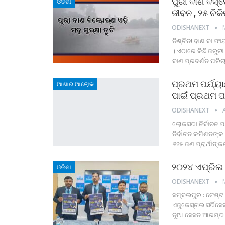
ପୁରୀ ବାଣ ବିସ୍
ଓଡିଶା
ଜୀବନ , ୨୫ ଚିକି
ODISHANEXT
ନିଶ୍ଚିତ! ବାଣ ବା ଫା
। ଏଠାରେ କିଛି ଜରୁର
ବାଣ ପ୍ରଦର୍ଶନ ପରିଚା
ପ୍ରଥମ ପର୍ଯ୍ୟାୟ
ଆଶାର ଆଲୋକ
ପାଇଁ ପ୍ରଥମ ପ
ODISHANEXT
ଲୋକସଭା ନିର୍ବାଚନ 
ନିର୍ବାଚନ କମିଶନଙ୍କ
୬୨୫ ଜଣ ପ୍ରାର୍ଥୀଙ
୨୦୨୪ ଏପ୍ରିଲ 
ଓଡିଶା
ODISHANEXT
ସମ୍ବଲପୁର : ଟେଷ୍ଟ
ଏଜୁକେସ୍‌ନାଲ ସର୍ଭ
ନୂଆ ସେସନ ଆରମ୍ଭ ହେ