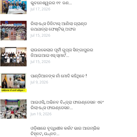
ଭୁବନେଶ୍ୱରର ୧୧ ଜଣ…
Jul 17, 2026
ରିଲାଏନ୍ସ ଡିଜିଟାଲ୍ ଆଣିଲା ଗ୍ରାଣ୍ଡ
ରଥଯାତ୍ରା ଫେଷ୍ଟିଭ୍ ଅଫର
Jul 15, 2026
ରାଉରକେଲାର ପୂର୍ବୀ ଗୁପ୍ତା ସିଙ୍ଗାପୁରର
ଜିଆଇଆଇଏସ୍ ସ୍ମାର୍ଟ…
Jul 15, 2026
ପାଣ୍ଡିଆନଙ୍କ ନାଁ ମୋଦି କହିଥିବେ !
Jul 9, 2026
ଆଇଓସି, ଅଭିନବ ବିନ୍ଦ୍ରା ଫାଉଣ୍ଡେସନ ଏବଂ
ରିଲାଏନ୍ସ ଫାଉଣ୍ଡେସନ…
Jun 19, 2026
ଓଡ଼ିଶାରେ ବୃଦ୍ଧିଶୀଳ କର୍କଟ ଭାର ଆରମ୍ଭିକ
ଚିହ୍ନଟ, ଉନ୍ନତ…