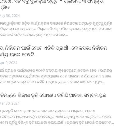
ଫୋରଣ ଏହି ସବୁ ସୁରକ୍ଷା ତ୍ରୁଟି – ଚାଲିଗଲା ୩ ଅମୂଲ୍ୟ
ତ୍ସିତ
May 30, 2024
ୟରଓ୍ୱାର୍କ୍ସ ସହ ଜଡ଼ିତ କାର୍ଯ୍ୟକ୍ରମ ସମୟରେ ନିରାପତ୍ତା ଅତ୍ୟନ୍ତ ଗୁରୁତ୍ୱପୂର୍ଣ୍ଣ
ୀ ନିରାପତ୍ତା ଉପାୟ ଉପରେ ବିଚାର କରିବାକୁ ପଡିବ:
ଲାଇସେନ୍ସପ୍ରାପ୍ତ ପେସାଦାର:
ଳନା ପାଇଁ ସର୍ବଦା ଲାଇସେନ୍ସପ୍ରାପ୍ତ ପେସାଦାର
…
 ନିର୍ବାଚନ ପାଇଁ ମୋଟ ଏତିକି ପ୍ରାର୍ଥୀ- ଲୋକସଭା ନିର୍ବାଚନ
ର୍ଯ୍ୟାୟରେ ୧୦୨ଟି…
Apr 9, 2024
ପାଇଁ ପ୍ରଥମ ପର୍ଯ୍ୟାୟରେ ୧୦୨ଟି ସଂସଦୀୟ କ୍ଷେତ୍ରରେ ମତଦାନ ହେବ । ଭାରତର
 ସୂଚନା ଅନୁସାରେ ପ୍ରାର୍ଥିପତ୍ର ପ୍ରତ୍ୟାହାର ପରେ ପ୍ରଥମ ପର୍ଯ୍ୟାୟରେ ୧ ହଜାର
୍କର ନାମାଙ୍କନପତ୍ର କାଏମ ରହିଛି । ଏଥିମଧ୍ୟରେ ୧ ହଜାର ୪୫୧ ଜଣ ପୁରୁଷ…
ନିମନ୍ତେ ଶିକ୍ଷା ବୃତି ଘୋଷଣା କରିଛି ଆକାଶ ସମ୍ବଲପୁର
Mar 30, 2024
 ପ୍ରସ୍ତୁତି ସେବା କ୍ଷେତ୍ରରେ ଏକ ଜାତୀୟସ୍ତରରେ ଅଗ୍ରଣୀ, ଆକାଶ
ିସେସ ଲିମିଟେଡ (ଏଇଏସଏଲ)ର ସମ୍ବଲପୁର ଶାଖା ପକ୍ଷରୁ ୨୦୨୪ ଏପ୍ରିଲରେ ତାହାର
ବା ପୂର୍ବରୁ ବିଭିନ୍ନ ବୃତି ଘୋଷଣା କରାଯାଇଛି । ପ୍ରଥମ ବୃତି ହେଉଛି ଇନଷ୍ଟାଂଟ
…