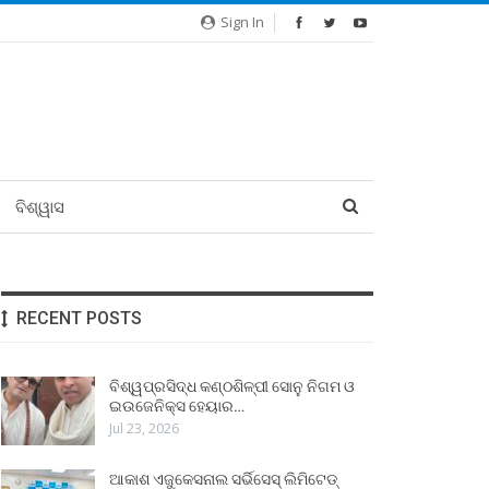
Sign In
ବିଶ୍ୱାସ
RECENT POSTS
ବିଶ୍ୱପ୍ରସିଦ୍ଧ କଣ୍ଠଶିଳ୍ପୀ ସୋନୁ ନିଗମ ଓ
ଇଉଜେନିକ୍ସ ହେୟାର…
Jul 23, 2026
ଆକାଶ ଏଜୁକେସନାଲ ସର୍ଭିସେସ୍ ଲିମିଟେଡ୍