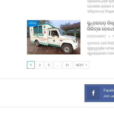
ପ୍ରଧାନମନ୍ତ୍ରୀ ଶ୍
ଯୋଜନାର ପ୍ରଭାବ 
କହିଥିଲେ ଯେ ହିତାଧି
ସୁନ୍ଦରଗଡ଼ ଜିଲ
ଓଡିଶା
ଜିକିତ୍ସା ହେ
ODISHANEXT
ମୃତକଙ୍କ ପାଇଁ ନିଶ
ଗୁରୁତ୍ୱପୂର୍ଣ୍ଣ ପଦକ
ସ୍ୱାସ୍ଥ୍ୟସେବା ବାହା
1
2
3
…
31
NEXT
Faceb
Join u