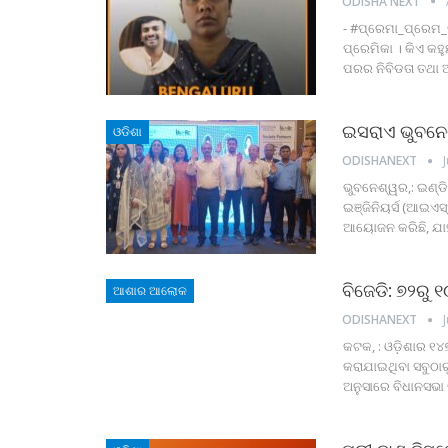
ODISHA NEXT
-
#ପ୍ରେମା_ପ୍ରେମ_
ପ୍ରେମିକା । କିଏ କ
ପରର ନିବିଡତା ତଥା ଅ
ଇସରାଏ ଭୁବନେଶ୍
ଓଡିଶା
ODISHANEXT
ଭୁବନେଶ୍ୱର,: ଇଣ୍ଡି
ଇଞ୍ଜିନିୟର୍ସ (ଆଇଏସ୍
ଆୟୋଜନ କରିଛି, ଯା
ବିଜେଡି: ୭୨ରୁ
ଆଶାର ଆଲୋକ
ODISHANEXT
କଟକ, : ଓଡ଼ିଶାର ୧୪
କରାଯାଇଥିବା ସବୁଠାର
ଅନୁସାରେ ବିଧାନସଭା 