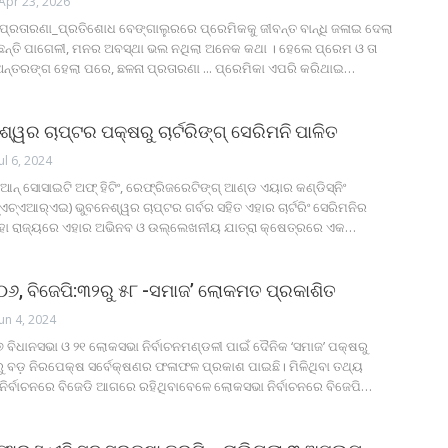
Apr 23, 2026
ପ୍ରତାରଣା_ପ୍ରତିଶୋଧ
ବେଙ୍ଗାଲୁରରେ ପ୍ରେମିକକୁ ଜୀବନ୍ତ ବାନ୍ଧି ଜଳାଇ ଦେଲା
ହୁଛନ୍ତି ପାଗେଳୀ, ମନର ଅବସ୍ଥା ଭଲ ନଥିଲା ଅନେକ କଥା । ହେଲେ ପ୍ରେମ ଓ ତା
ନ୍ତରଙ୍ଗ ହେଲା ପରେ, ଛଳନା ପ୍ରତାରଣା ... ପ୍ରେମିକା ଏପରି କରିଥାଇ
…
ୱର ଚାପ୍ଟର ପକ୍ଷରୁ ଚାର୍ଟରିଙ୍ଗ୍ ସେରିମନି ପାଳିତ
Jul 6, 2024
ଆନ୍ ସୋସାଇଟି ଅଫ୍ ହିଟିଂ, ରେଫ୍ରିଜରେଟିଙ୍ଗ୍ ଆଣ୍ଡ ଏୟାର କଣ୍ଡିସ୍‌ନିଂ
‌ଏଚ୍‌ଏଆର୍‌ଏଇ) ଭୁବନେଶ୍ୱର ଚାପ୍ଟର ଗର୍ବର ସହିତ ଏହାର ଚାର୍ଟରିଂ ସେରିମନିର
ହା ରାଜ୍ୟରେ ଏହାର ଅଭିନବ ଓ ଉଲ୍ଲେଖନୀୟ ଯାତ୍ରା କ୍ଷେତ୍ରରେ ଏକ
…
 ୧୦୬, ବିଜେପି:୩୨ରୁ ୫୮ -ସମାଜ’ ଲୋକମତ ପ୍ରକାଶିତ
Jun 4, 2024
୭ ବିଧାନସଭା ଓ ୨୧ ଲୋକସଭା ନିର୍ବାଚନମଣ୍ଡଳୀ ପାଇଁ ଦୈନିକ ‘ସମାଜ’ ପକ୍ଷରୁ
ୁ ବଡ଼ ନିରପେକ୍ଷ ସର୍ବେକ୍ଷଣର ଫଳାଫଳ ପ୍ରକାଶ ପାଇଛି। ମିଳିଥିବା ତଥ୍ୟ
ନିର୍ବାଚନରେ ବିଜେଡି ଆଗରେ ରହିଥିବାବେଳେ ଲୋକସଭା ନିର୍ବାଚନରେ ବିଜେପି
…