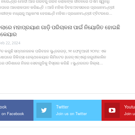
ରୀ ନରେନ୍ଦ୍ର ମୋଦୀ ଆଜି ଗରିବରୁ ଗରିବ ଲୋକଙ୍କ ଜୀବନରେ ପିଏମ ସ୍ୱନିଧି
ଉପରେ ଆଲୋକପାତ କରିଛନ୍ତି ।
ଆଜି ମହିଳା ଦିବସ ଅବସରରେ ପ୍ରଧାନମନ୍ତ୍ରୀ
କାରୀଙ୍କ ମଧ୍ୟରୁ ଅଧିକାଂଶ ହେଉଛନ୍ତି ମହିଳା।
ପ୍ରଧାନମନ୍ତ୍ରୀ ଟ୍ବିଟରରେ
…
୍ଲାରେ ମହାପ୍ରୟାଣ ଗାଡ଼ି ପରିଚାଳନା ପାଇଁ ନିୟୋଜିତ ହୋଇଛି
ଲଥକେୟାର
Feb 22, 2024
୍ଚିତ କରୁଛି ସମ୍ମାନଜନକ ପରିବହନ
ସୁନ୍ଦରଗଡ଼, ୨୧ ଫେବୃଆରୀ ୨୦୨୪: ଏକ
୍ଷେପରେ ଜିକିତ୍ସା ହେଲ୍‌ଥକେୟାର ଲିମିଟେଡ (ଜେଡ୍‌ଏଚ୍‌ଏଲ୍‌) ଜରୁରୀକାଳିନ
ରେ ଓଡିଶାରେ ନିଜର ସେବାଗୁଡିକୁ ବିସ୍ତାର କରିଛି । ସୁନ୍ଦରଗଡ ଜିଲ୍ଲା
…
ook
Twitter
Yout
s on Facebook
Join us on Twitter
Join 