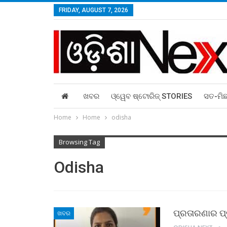
FRIDAY, AUGUST 7, 2026
ଖବର
ଓ୍ୱେବ ଷ୍ଟୋରିଜ୍‌ STORIES
ସତ-ମି
Home
Home
odisha
Browsing Tag
Odisha
ପ୍ରତାରଣାର ପ୍
ଖବର