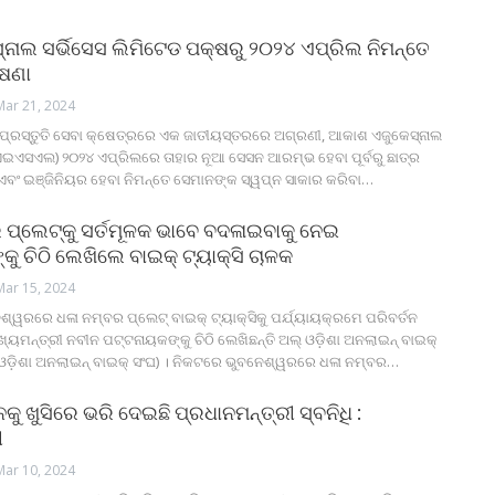
‌ନାଲ ସର୍ଭିସେସ ଲିମିଟେଡ ପକ୍ଷରୁ ୨୦୨୪ ଏପ୍ରିଲ ନିମନ୍ତେ
ୋଷଣା
Mar 21, 2024
 ପ୍ରସ୍ତୁତି ସେବା କ୍ଷେତ୍ରରେ ଏକ ଜାତୀୟସ୍ତରରେ ଅଗ୍ରଣୀ, ଆକାଶ ଏଜୁକେସ୍‌ନାଲ
(ଏଇଏସଏଲ) ୨୦୨୪ ଏପ୍ରିଲରେ ତାହାର ନୂଆ ସେସନ ଆରମ୍ଭ ହେବା ପୂର୍ବରୁ ଛାତ୍ର
 ଏବଂ ଇଞ୍ଜିନିୟର ହେବା ନିମନ୍ତେ ସେମାନଙ୍କ ସ୍ୱପ୍ନ ସାକାର କରିବା
…
ପ୍ଲେଟ୍‌କୁ ସର୍ତମୂଳକ ଭାବେ ବଦଳାଇବାକୁ ନେଇ
୍କୁ ଚିଠି ଲେଖିଲେ ବାଇକ୍ ଟ୍ୟାକ୍ସି ଚାଳକ
Mar 15, 2024
୍ୱରରେ ଧଳା ନମ୍ବର ପ୍ଲେଟ୍ ବାଇକ୍ ଟ୍ୟାକ୍ସିକୁ ପର୍ଯ୍ୟାୟକ୍ରମେ ପରିବର୍ତନ
ୁଖ୍ୟମନ୍ତ୍ରୀ ନବୀନ ପଟ୍ଟନାୟକଙ୍କୁ ଚିଠି ଲେଖିଛନ୍ତି ଅଲ୍ ଓଡ଼ିଶା ଅନଲାଇନ୍ ବାଇକ୍
ଓଡ଼ିଶା ଅନଲାଇନ୍ ବାଇକ୍ ସଂଘ) । ନିକଟରେ ଭୁବନେଶ୍ୱରରେ ଧଳା ନମ୍ବର
…
ୁ ଖୁସିରେ ଭରି ଦେଇଛି ପ୍ରଧାନମନ୍ତ୍ରୀ ସ୍ବନିଧି :
ୀ
Mar 10, 2024