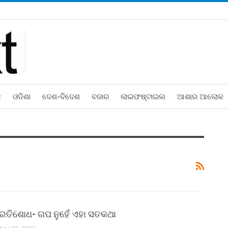
ଛ
ଓଡିଶା
ଦେଶ-ବିଦେଶ
ବଜାର
ଲାଇଫଷ୍ଟାଇଲ
ଆଶାର ଆଲୋକ
ରତିଶୋଧ- ଗପ ନୁହେଁ ଏହା ସତକଥା