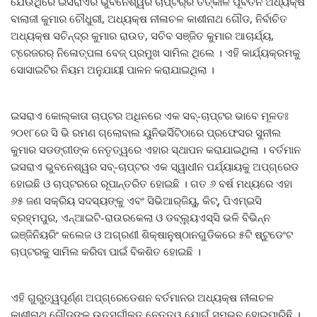
ଯେଉଁଥିରେ ଇସରାଏର ଭୁବନେଶ୍ୱର ଚାପ୍ଟର୍‌ର ତତ୍କାଳ ପୂର୍ବତନ ଅଧ୍ୟକ୍ଷ
ବାଲାଜୀ କୁମାର ଚୌଧୁରୀ, ଅଧ୍ୟକ୍ଷ ନୀଳାଚଳ କାଶୀନାଥ ଗୌଡ, ନିର୍ବାଚିତ
ଅଧ୍ୟକ୍ଷ ସଚିନ୍ଦ୍ର କୁମାର ରାଉତ, ସଚିବ ସଞ୍ଜିତ କୁମାର ଆଚାର୍ଯ୍ୟ,
ଟ୍ରେଜରର୍ ନିଳୋତ୍ପଳା ବେଜ୍ ପ୍ରମୁଖ ସାମିଲ ଥିଲେ । ଏହି କାର୍ଯ୍ୟକ୍ରମକୁ
ସୋସାଇଟିର ନିୟମ ଅନୁଯାୟୀ ପାଳନ କରାଯାଇଥିଲା ।
ଇସରାଏ କୋଲ୍‌କାତା ଚାପ୍ଟର ଅଧିନରେ ଏକ ସବ୍‌-ଚାପ୍ଟର ଭାବେ ମୂଳତଃ
୨୦୧୮ରେ ସି ଭି ରମଣ ଗ୍ଲୋବାଲ ୟୁନିଭର୍ସିଟିଠାରେ ପ୍ରଫେସର ସୁନୀଲ
କୁମାର ସଡଙ୍ଗୀଙ୍କ ନେତୃତ୍ୱରେ ଏହାର ସ୍ଥାପନ କରାଯାଇଥିଲା । ବର୍ତମାନ
ଇସରାଏ ଭୁବନେଶ୍ୱର ସବ୍‌-ଚାପ୍ଟର ଏକ ସ୍ୱାଧୀନ ପର୍ଯ୍ୟାୟକୁ ଅପ୍‌ଗ୍ରେଡ
ହୋଇଛି ଓ ଚାପ୍ଟରରେ ରୂପାନ୍ତରିତ ହୋଇଛି । ଗତ ୬ ବର୍ଷ ମଧ୍ୟରେ ଏହା
୬୫ ଜଣ ସକ୍ରିୟ ସଦସ୍ୟଙ୍କୁ ଏବଂ ସିଭିଆର୍‌ଜିୟୁ, କିଟ୍‌, ପିଏମ୍‌ଇସି
ବ୍ରହ୍ମପୁର, ଏନ୍‌ଆଇଟି-ରାଉରକେଲା ଓ ଡବ୍ଲ୍ୟୁଏସ୍‌ସି ଭଳି ବିଭିନ୍ନ
ଇଞ୍ଜିନିୟରିଂ କଲେଜ ଓ ଅଗ୍ରଣୀ ଶିକ୍ଷାନୁଷ୍ଠାନଗୁଡିକରେ ୫ଟି ଷ୍ଟୁଡେଂଟ
ଚାପ୍ଟରକୁ ସାମିଲ କରିବା ପାଇଁ ବିକଶିତ ହୋଇଛି ।
ଏହି ଗୁରୁତ୍ୱପୂର୍ଣ୍ଣ ଅପ୍‌ଗ୍ରେଡେଶନ ବର୍ତମାନର ଅଧ୍ୟକ୍ଷ ନୀଳାଚଳ
କାଶୀନାଥ ଗୌଡଙ୍କ ଉତ୍ସର୍ଗୀକୃତ ନେତୃତ୍ୱ ଯୋଗୁଁ ସମ୍ଭବ ହୋଇପାରିଛି ।