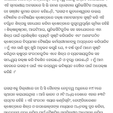
ଏହି ସ୍ମରଣୀୟ ଅବସରରେ ସି ଭି ରମଣ ଗ୍ଲୋବାଲ ୟୁନିଭର୍ସିଟିର ଅଧ୍ୟକ୍ଷ,
ଡଃ ସଞ୍ଜୀବ କୁମାର ରାଉତ କହିଛନ୍ତି, “ଇସରାଏ ଭୁବନେଶ୍ୱରର ଉଭୟ
ବୈଜ୍ଞାନିକ ଓ ବୈଷୟିକ କ୍ଷେତ୍ରରେ ଦକ୍ଷ ମାନବସମ୍ବଳ ସୃଷ୍ଟି କରି ଏହି
ବର୍ଦ୍ଧିତ ଶିଳ୍ପକୁ ସହଯୋଗ କରିବା କ୍ଷେତ୍ରରେ ଗୁରୁତ୍ୱପୂର୍ଣ୍ଣ ଭୂମିକା ରହିଛି
। ଶିକ୍ଷାନୁଷ୍ଠାନ, ଆଇଟିଆଇ, ୟୁନିଭର୍ସିଟିଗୁଡିକ ସହ ସହଯୋଗରେ ଏହା
ଶିଳ୍ପ ପାଇଁ ପ୍ରଶିକ୍ଷିତ ବ୍ୟକ୍ତି ସୃଷ୍ଟି କରିପାରିବ ଏବଂ ଅଣସଂଗଠିତ
କ୍ଷେତ୍ରରେ ବିଦ୍ୟମାନ ବୈଷୟିକ କର୍ମଚାରୀମାନଙ୍କୁ ଅପ୍‌ଗ୍ରେଡ କରିପାରିବ
। ମୁଁ ଏହା ଜାଣି ଖୁବ୍ ଖୁସି ଅନୁଭବ କରୁଛି ଯେ, ୭ ବର୍ଷ ପୂର୍ବେ ଆମେ ସୃଷ୍ଟି
କରିଥିବା କ୍ଷୁଦ୍ର ସଂଗଠନଗୁଡିକ ଏବେ ଶିଳ୍ପ ଓ ବ୍ୟବସାୟଗୁଡିକ ସହ
ସମନ୍ୱୟ ରକ୍ଷା କରି ବିକଶିତ ହୋଇଛନ୍ତି ଓ ବୃଦ୍ଧି ପାଉଛନ୍ତି । ମୁଁ ଆମ
ସହରରେ ଇସରାଏ ପାଇଁ ଏକ ଉଜ୍ଜ୍ୱଳ ଭବିଷ୍ୟତ ଦେଖିବା ପାଇଁ ଅପେକ୍ଷା
କରିଛି ।”
ଇସରାଏକୁ ଦିଲ୍ଲୀରେ ଡଃ ପି ସି ଜୈନଙ୍କ ନେତୃତ୍ୱ ଅଧିନରେ ୧୯୮୧ରେ
ସ୍ଥାପନ କରାଯାଇଥିଲା । ଆଜି ଭାରତ ଓ ୬ଟି ଅନ୍ୟ ଦେଶରେ ଏହାର ୫୩ଟି
ଚାପ୍ଟର ରହିଛି । ଏହି ସଂଗଠନ ଏୟାର କଣ୍ଡିସ୍‌ନିଂ, ରେଫ୍ରିଜରେଶନ
କ୍ଷେତ୍ରରେ ଶିଳ୍ପ ଓ ଉପଭୋକ୍ତାଙ୍କ ମଧ୍ୟରେ ଅନ୍ତରକୁ ଦୂର କରିବା,
ସଚେତନତା ବୃଦ୍ଧି କରିବା ପାଇଁ ବୈଷୟିକ ସମ୍ମିଳନୀର ଆୟୋଜନ କରିବା,