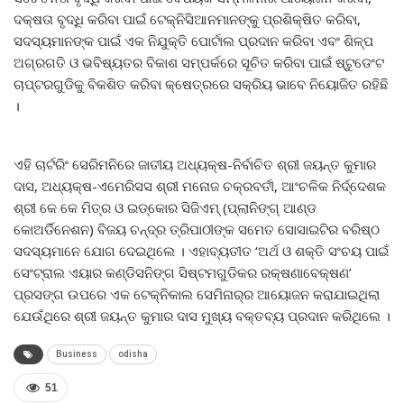
ଦକ୍ଷତା ବୃଦ୍ଧି କରିବା ପାଇଁ ଟେକ୍ନିସିଆନମାନଙ୍କୁ ପ୍ରଶିକ୍ଷିତ କରିବା,
ସଦସ୍ୟମାନଙ୍କ ପାଇଁ ଏକ ନିଯୁକ୍ତି ପୋର୍ଟାଲ ପ୍ରଦାନ କରିବା ଏବଂ ଶିଳ୍ପ
ଅଗ୍ରଗତି ଓ ଭବିଷ୍ୟତର ବିକାଶ ସମ୍ପର୍କରେ ସୂଚିତ କରିବା ପାଇଁ ଷ୍ଟୁଡେଂଟ
ଚାପ୍ଟରଗୁଡିକୁ ବିକଶିତ କରିବା କ୍ଷେତ୍ରରେ ସକ୍ରିୟ ଭାବେ ନିୟୋଜିତ ରହିଛି
।
ଏହି ଚାର୍ଟରିଂ ସେରିମନିରେ ଜାତୀୟ ଅଧ୍ୟକ୍ଷ-ନିର୍ବାଚିତ ଶ୍ରୀ ଜୟନ୍ତ କୁମାର
ଦାସ, ଅଧ୍ୟକ୍ଷ-ଏମେରିସସ ଶ୍ରୀ ମନୋଜ ଚକ୍ରବର୍ତୀ, ଆଂଚଳିକ ନିର୍ଦ୍ଦେଶକ
ଶ୍ରୀ କେ କେ ମିତ୍ର ଓ ଇଡ୍‌କୋର ସିଜିଏମ୍ (ପ୍ଲାନିଙ୍ଗ୍ ଆଣ୍ଡ
କୋଅର୍ଡିନେଶନ) ବିଜୟ ଚନ୍ଦ୍ର ତ୍ରିପାଠୀଙ୍କ ସମେତ ସୋସାଇଟିର ବରିଷ୍ଠ
ସଦସ୍ୟମାନେ ଯୋଗ ଦେଇଥିଲେ । ଏହାବ୍ୟତୀତ ‘ଅର୍ଥ ଓ ଶକ୍ତି ସଂଚୟ ପାଇଁ
ସେଂଟ୍ରାଲ ଏୟାର କଣ୍ଡିସନିଙ୍ଗ ସିଷ୍ଟମଗୁଡିକର ରକ୍ଷଣାବେକ୍ଷଣ’
ପ୍ରସଙ୍ଗ ଉପରେ ଏକ ଟେକ୍ନିକାଲ ସେମିନାର୍‌ର ଆୟୋଜନ କରାଯାଇଥିଲା
ଯେଉଁଥିରେ ଶ୍ରୀ ଜୟନ୍ତ କୁମାର ଦାସ ମୁଖ୍ୟ ବକ୍ତବ୍ୟ ପ୍ରଦାନ କରିଥିଲେ ।
Business
odisha
51