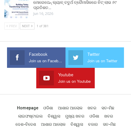
ମୋରେପେନ୍ ଲ୍ୟାବ୍ ଚତୁର୍ଥ ତ୍ରୈମାସିକରେ ନିଟ୍ ଲାଭ ୬୯
ପ୍ରତିଶତ…
Jun 16, 2026
PREV
NEXT
1 of 381
Facebook
Twitter
Join us on Facebook
Join us on Twitter
Youtube
Join us on Youtube
Homepage
ଓଡିଶା
ଆଶାର ଆଲୋକ
ଖବର
ସତ-ମିଛ
ଲାଇଫଷ୍ଟାଇଲ
ବିଶ୍ୱାସ
ମୁଖ୍ୟ ଖବର
ଓଡିଶା
ଖବର
ଦେଶ-ବିଦେଶ
ଆଶାର ଆଲୋକ
ବିଶ୍ୱାସ
ବଜାର
ସତ-ମିଛ