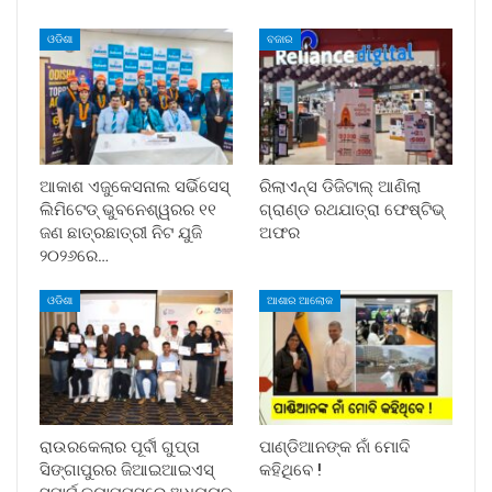
ଓଡିଶା
ବଜାର
ଆକାଶ ଏଜୁକେସନାଲ ସର୍ଭିସେସ୍
ରିଲାଏନ୍ସ ଡିଜିଟାଲ୍ ଆଣିଲା
ଲିମିଟେଡ୍ ଭୁବନେଶ୍ୱରର ୧୧
ଗ୍ରାଣ୍ଡ ରଥଯାତ୍ରା ଫେଷ୍ଟିଭ୍
ଜଣ ଛାତ୍ରଛାତ୍ରୀ ନିଟ ଯୁଜି
ଅଫର
୨୦୨୬ରେ…
ଓଡିଶା
ଆଶାର ଆଲୋକ
ରାଉରକେଲାର ପୂର୍ବୀ ଗୁପ୍ତା
ପାଣ୍ଡିଆନଙ୍କ ନାଁ ମୋଦି
ସିଙ୍ଗାପୁରର ଜିଆଇଆଇଏସ୍
କହିଥିବେ !