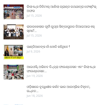
ରିଲାଏନ୍ସ ଡିଜିଟାଲ୍ ଆଣିଲା ଗ୍ରାଣ୍ଡ ରଥଯାତ୍ରା ଫେଷ୍ଟିଭ୍
ଅଫର
Jul 15, 2026
ରାଉରକେଲାର ପୂର୍ବୀ ଗୁପ୍ତା ସିଙ୍ଗାପୁରର ଜିଆଇଆଇଏସ୍
ସ୍ମାର୍ଟ…
Jul 15, 2026
ପାଣ୍ଡିଆନଙ୍କ ନାଁ ମୋଦି କହିଥିବେ !
Jul 9, 2026
ଆଇଓସି, ଅଭିନବ ବିନ୍ଦ୍ରା ଫାଉଣ୍ଡେସନ ଏବଂ ରିଲାଏନ୍ସ
ଫାଉଣ୍ଡେସନ…
Jun 19, 2026
ଓଡ଼ିଶାରେ ବୃଦ୍ଧିଶୀଳ କର୍କଟ ଭାର ଆରମ୍ଭିକ ଚିହ୍ନଟ,
ଉନ୍ନତ…
Jun 18, 2026