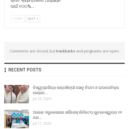
ସ୍ମାର୍ଟ କ୍ୟାମ୍ପସରେ ଅଧ୍ୟୟନ
ପାଇଁ ୧୦୦%…
PREV
NEXT
Comments are closed, but
trackbacks
and pingbacks are open.
RECENT POSTS
ବିଶ୍ୱପ୍ରସିଦ୍ଧ କଣ୍ଠଶିଳ୍ପୀ ସୋନୁ ନିଗମ ଓ ଇଉଜେନିକ୍ସ
ହେୟାର…
Jul 23, 2026
ଆକାଶ ଏଜୁକେସନାଲ ସର୍ଭିସେସ୍ ଲିମିଟେଡ୍ ଭୁବନେଶ୍ୱରର ୧୧
ଜଣ…
Jul 17, 2026