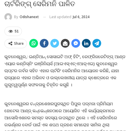
ଚାର୍ଟରିଙ୍ଗ୍ ସେରିମନି ପାଳିତ
Last updated
Jul 6, 2024
By
Odishanext
51
Share
ଭୁବନେଶ୍ୱର,: ଇଣ୍ଡିଆନ୍ ସୋସାଇଟି ଅଫ୍ ହିଟିଂ, ରେଫ୍ରିଜରେଟିଙ୍ଗ୍ ଆଣ୍ଡ
ଏୟାର କଣ୍ଡିସ୍‌ନିଂ ଇଞ୍ଜିନିୟର୍ସ (ଆଇଏସ୍‌ଏଚ୍‌ଏଆର୍‌ଏଇ) ଭୁବନେଶ୍ୱର
ଚାପ୍ଟର ଗର୍ବର ସହିତ ଏହାର ଚାର୍ଟରିଂ ସେରିମନିର ଆୟୋଜନ କରିଛି, ଯାହା
ରାଜ୍ୟରେ ଏହାର ଅଭିନବ ଓ ଉଲ୍ଲେଖନୀୟ ଯାତ୍ରା କ୍ଷେତ୍ରରେ ଏକ
ଗୁରୁତ୍ୱପୂର୍ଣ୍ଣ ସଫଳତାକୁ ଚିହ୍ନିତ କରୁଛି ।
ଭୁବନେଶ୍ୱରର ଚନ୍ଦ୍ରଶେଖରପୁରସ୍ଥିତ ପିପୁଲ ପଦ୍ମଜା ପ୍ରିମିୟମ
ହୋଟେଲ ଆଣ୍ଡ୍ କନ୍‌ଭେନ୍‌ଶନଠାରେ ଆୟୋଜିତ ଏହି କାର୍ଯ୍ୟକ୍ରମରେ
ଆସୋସିଏଶନର ସମସ୍ତ ସଦସ୍ୟ ଉପସ୍ଥିତ ଥିଲେ । ଏହି ସେରିମନିରେ
ଗଭର୍ଣ୍ଣର ବୋର୍ଡ ପାଇଁ ଏକ ଶପଥ ଗ୍ରହଣ ସମାରୋହ ସାମିଲ ଥିଲା