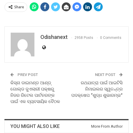
Share
Odishanext
2958 Posts
0 Comments
PREV POST
NEXT POST
କିସ୍‌ନା ଡାଇମଣ୍ଡ ଆଣ୍ଡ୍
ରଥଯାତ୍ରା ପାଇଁ ଆଇଟିସି
ଗୋଲ୍ଡ ଜୁଏଲାରୀ ପକ୍ଷରୁ
ନିମାଇଲର ସ୍ୱତନ୍ତ୍ର
ନିଜର ରିଟେଲ ପାର୍ଟନରଙ୍କ
ପଦକ୍ଷେପ “ଶୁଦ୍ଧ ଶୁଭାରମ୍ଭ”
ପାଇଁ ଏକ ବ୍ୟବସାୟିକ ବୈଠକ
YOU MIGHT ALSO LIKE
More From Author