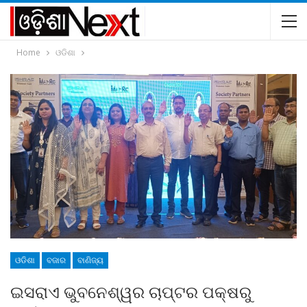
Home
ଓଡିଶା
ଓଡିଶା
ବଜାର
ବାଣିଜ୍ୟ
ଇସରାଏ ଭୁବନେଶ୍ୱର ଚାପ୍ଟର ପକ୍ଷରୁ