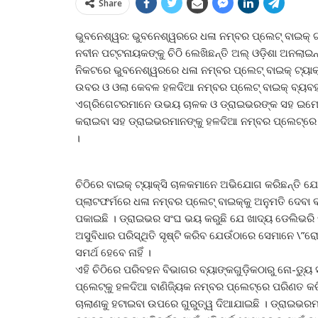
Share
ଭୁବନେଶ୍ୱର: ଭୁବନେଶ୍ୱରରେ ଧଳା ନମ୍ବର ପ୍ଲେଟ୍ ବାଇକ୍ ଟ୍ୟାକ
ନବୀନ ପଟ୍ଟନାୟକଙ୍କୁ ଚିଠି ଲେଖିଛନ୍ତି ଅଲ୍ ଓଡ଼ିଶା ଅନଲାଇନ
ନିକଟରେ ଭୁବନେଶ୍ୱରରେ ଧଳା ନମ୍ବର ପ୍ଲେଟ୍ ବାଇକ୍ ଟ୍ୟାକ
ଉବର ଓ ଓଲା କେବଳ ହଳଦିଆ ନମ୍ବର ପ୍ଲେଟ୍ ବାଇକ୍ ବ୍ୟବହାର 
ଏଗ୍ରିଗେଟରମାନେ ଉଭୟ ଚାଳକ ଓ ଡ୍ରାଇଭରଙ୍କ ସହ ଇମେଲ୍
କରାଇବା ସହ ଡ୍ରାଇଭରମାନଙ୍କୁ ହଳଦିଆ ନମ୍ବର ପ୍ଲେଟ୍‌ରେ ପରି
।
ଚିଠିରେ ବାଇକ୍ ଟ୍ୟାକ୍ସି ଚାଳକମାନେ ଅଭିଯୋଗ କରିଛନ୍ତି ଯ
ପ୍ଲାଟଫର୍ମରେ ଧଳା ନମ୍ବର ପ୍ଲେଟ୍ ବାଇକ୍‌କୁ ଅନୁମତି ଦେବା 
ପକାଇଛି । ଡ୍ରାଇଭର ସଂଘ ଭୟ କରୁଛି ଯେ ଖାଦ୍ୟ ଡେଲିଭରି ପ
ଅସୁବିଧାର ପରିସ୍ଥିତି ସୃଷ୍ଟି କରିବ ଯେଉଁଠାରେ ସେମାନେ 
ସମର୍ଥ ହେବେ ନାହିଁ ।
ଏହି ଚିଠିରେ ପରିବହନ ବିଭାଗର ବ୍ୟାଙ୍କଗୁଡ଼ିକଠାରୁ ନୋ-ଡ୍ୟୁ 
ପ୍ଲେଟ୍‌କୁ ହଳଦିଆ ବାଣିଜ୍ୟିକ ନମ୍ବର ପ୍ଲେଟ୍‌ରେ ପରିଣତ କ
ଚାଲାଣକୁ ହଟାଇବା ଉପରେ ଗୁରୁତ୍ୱ ଦିଆଯାଇଛି । ଡ୍ରାଇଭରମାନ