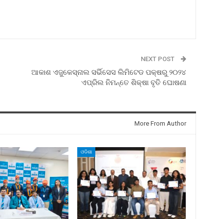
NEXT POST
ଆକାଶ ଏଜୁକେସ୍‌ନାଲ ସର୍ଭିସେସ ଲିମିଟେଡ ପକ୍ଷରୁ ୨୦୨୪
ଏପ୍ରିଲ ନିମନ୍ତେ ଶିକ୍ଷା ବୃତି ଘୋଷଣା
More From Author
ଓଡିଶା