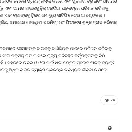
ାଣିଜ୍ୟିକ ନମ୍ବର ପ୍ଲେଟ୍ ହାସଲ କରିବା ଏବଂ ପୁନର୍ବାର ଡ୍ରାଇଭିଂ ଆରମ୍ଭ
ଁଛୁ ଏବଂ ଆମର ବାଇକଗୁଡ଼ିକୁ ହଳଦିଆ ପ୍ଲେଟ୍‌ରେ ପରିଣତ କରିବାକୁ
ଚାଲାଣ ଏବଂ ବ୍ୟାଙ୍କଗୁଡ଼ିକର ନୋ-ଡ୍ୟୁ ସାର୍ଟିଫିକେଟ୍‌ର ଆବଶ୍ୟକତା ।
ିୟା ସମୟରେ ହେଉଥିବା ପରମିଟ୍ ଏବଂ ଫିଟନେସ୍ ଶୁଳ୍କ ହ୍ରାସ କରିବାକୁ
ାଳକମାନେ ସେମାନଙ୍କ ବାଇକକୁ ବାଣିଜ୍ୟିକ ଯାନରେ ପରିଣତ କରିବାକୁ
 ସଂଘ ପକ୍ଷରୁ ଗତ ମାସରେ ରାଜ୍ୟ ପରିବହନ କର୍ତୃପକ୍ଷଙ୍କୁ ଚିଠି
ାହିଁ । ସହରରେ ଉବର ଓ ଓଲା ପାଇଁ ଧଳା ନମ୍ବର ପ୍ଲେଟ ବାଇକ୍ ଟ୍ୟାକ୍ସି
ାରରୁ ଅଧିକ ବାଇକ ଟ୍ୟାକ୍ସି ଚାଳକଙ୍କ ଭବିଷ୍ୟତ ଜୀବିକା ଉପରେ
74