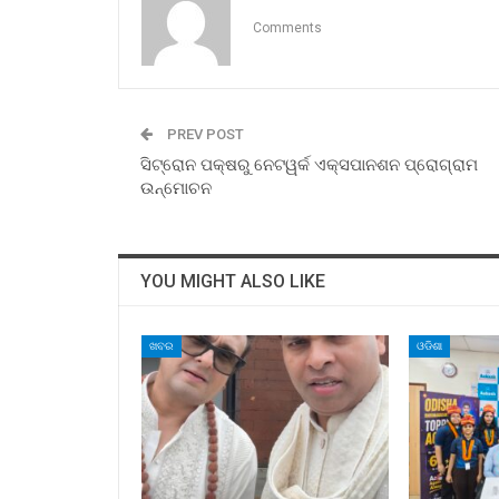
Comments
PREV POST
ସିଟ୍ରୋନ ପକ୍ଷରୁ ନେଟୱର୍କ ଏକ୍ସପାନଶନ ପ୍ରୋଗ୍ରାମ
ଉନ୍ମୋଚନ
YOU MIGHT ALSO LIKE
ଖବର
ଓଡିଶା