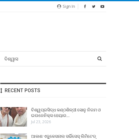
Sign In
ବିଶ୍ୱାସ
RECENT POSTS
ବିଶ୍ୱପ୍ରସିଦ୍ଧ କଣ୍ଠଶିଳ୍ପୀ ସୋନୁ ନିଗମ ଓ
ଇଉଜେନିକ୍ସ ହେୟାର…
Jul 23, 2026
ଆକାଶ ଏଜୁକେସନାଲ ସର୍ଭିସେସ୍ ଲିମିଟେଡ୍