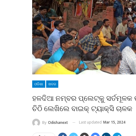
ଓଡିଶା
ଖବର
ହଳଦିଆ ନମ୍ବର ପ୍ଲେଟ୍‌କୁ ସର୍ତମୂଳକ
ଚିଠି ଲେଖିଲେ ବାଇକ୍ ଟ୍ୟାକ୍ସି ଚାଳକ
Last updated
Mar 15, 2024
By
Odishanext