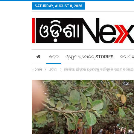
SATURDAY, AUGUST 8, 2026
ଖବର
ଓ୍ୱେବ ଷ୍ଟୋରିଜ୍‌ STORIES
ସତ-ମି
Home
ଓଡିଶା
ହଳଦିଆ ନମ୍ବର ପ୍ଲେଟ୍‌କୁ ସର୍ତମୂଳକ ଭାବେ ବଦଳାଇବ