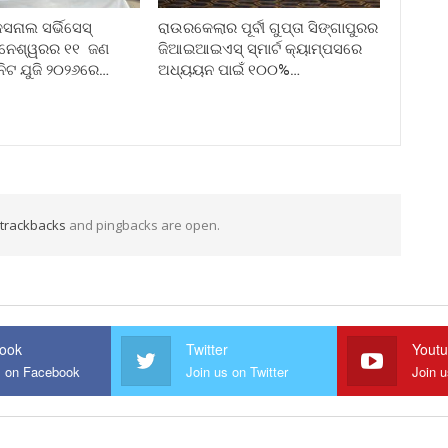
ନାଲ ସର୍ଭିସେସ୍
ରାଉରକେଲାର ପୂର୍ବୀ ଗୁପ୍ତା ସିଙ୍ଗାପୁରର
ୁବନେଶ୍ୱରର ୧୧ ଜଣ
ଜିଆଇଆଇଏସ୍ ସ୍ମାର୍ଟ କ୍ୟାମ୍ପସରେ
ନିଟ ଯୁଜି ୨୦୨୬ରେ…
ଅଧ୍ୟୟନ ପାଇଁ ୧୦୦%…
trackbacks
and pingbacks are open.
ook
Twitter
Yout
s on Facebook
Join us on Twitter
Join 