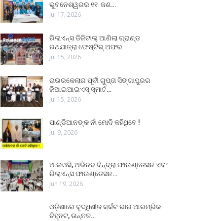
ଭୁବନେଶ୍ୱରର ୧୧ ଜଣ…
Jul 17, 2026
ରିଲାଏନ୍ସ ଡିଜିଟାଲ୍ ଆଣିଲା ଗ୍ରାଣ୍ଡ
ରଥଯାତ୍ରା ଫେଷ୍ଟିଭ୍ ଅଫର
Jul 15, 2026
ରାଉରକେଲାର ପୂର୍ବୀ ଗୁପ୍ତା ସିଙ୍ଗାପୁରର
ଜିଆଇଆଇଏସ୍ ସ୍ମାର୍ଟ…
Jul 15, 2026
ପାଣ୍ଡିଆନଙ୍କ ନାଁ ମୋଦି କହିଥିବେ !
Jul 9, 2026
ଆଇଓସି, ଅଭିନବ ବିନ୍ଦ୍ରା ଫାଉଣ୍ଡେସନ ଏବଂ
ରିଲାଏନ୍ସ ଫାଉଣ୍ଡେସନ…
Jun 19, 2026
ଓଡ଼ିଶାରେ ବୃଦ୍ଧିଶୀଳ କର୍କଟ ଭାର ଆରମ୍ଭିକ
ଚିହ୍ନଟ, ଉନ୍ନତ…