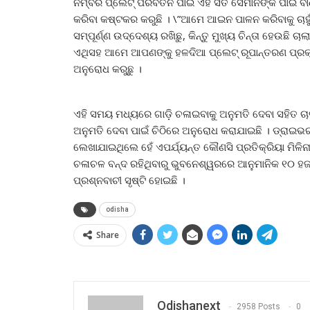
ନମ୍ବର ପ୍ଲେଟ୍ ପରିବର୍ତନ ପାଇଁ ଏହି ସର୍ତ ସେମାନଙ୍କ ପାଇଁ ବ
କରିବା କଷ୍ଟକର କରୁଛି । \”ଆମେ ଆଇନ ପାଳନ କରିବାକୁ ଚାହୁ
ସମ୍ପୂର୍ଣ୍ଣ ଉଦ୍ଦେଶ୍ୟ ରଖିଛୁ, କିନ୍ତୁ ମୁଖ୍ୟ ଚିନ୍ତା ହେଉଛି 
ଏଥିସହ ଆମେ ଆପଣଙ୍କୁ ହଳଦିଆ ପ୍ଲେଟ୍ ରୂପାନ୍ତରଣ ପ୍ରକ୍ର
ଅନୁରୋଧ କରୁଛୁ ।
ଏହି ସମୟ ମଧ୍ୟରେ ଗାଡ଼ି ଚଳାଇବାକୁ ଅନୁମତି ଦେବା ସହିତ ଚ
ଅନୁମତି ଦେବା ପାଇଁ ଚିଠିରେ ଅନୁରୋଧ କରାଯାଇଛି । ଡ୍ରାଇଭର
ଲେଖାଯାଇଥିଲେ ହେଁ ଏପର୍ଯ୍ୟନ୍ତ କୌଣସି ପ୍ରତିକ୍ରିୟା ମିଳିନ
ଚଳାଚଳ ବନ୍ଦ ରହିଥିବାରୁ ଭୁବନେଶ୍ୱରରେ ଆନୁମାନିକ ୧୦ ହଜ
ପ୍ରଶ୍ନବାଚୀ ସୃଷ୍ଟି ହୋଇଛି ।
odisha
Share
Odishanext
2958 Posts
0