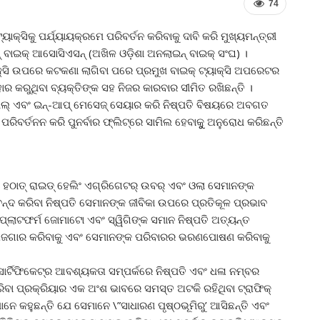
74
୍ସିକୁ ପର୍ଯ୍ୟାୟକ୍ରମେ ପରିବର୍ତନ କରିବାକୁ ଦାବି କରି ମୁଖ୍ୟମନ୍ତ୍ରୀ
୍ ବାଇକ୍ ଆସୋସିଏସନ୍ (ଅଖିଳ ଓଡ଼ିଶା ଅନଲାଇନ୍ ବାଇକ୍ ସଂଘ) ।
୍ସି ଉପରେ କଟକଣା ଲାଗିବା ପରେ ପ୍ରମୁଖ ବାଇକ୍ ଟ୍ୟାକ୍ସି ଅପରେଟର
କରୁଥିବା ବ୍ୟକ୍ତିଙ୍କ ସହ ନିଜର କାରବାର ସୀମିତ ରଖିଛନ୍ତି ।
 ଏବଂ ଇନ୍‌-ଆପ୍ ମେସେଜ୍ ସେୟାର କରି ନିଷ୍ପତି ବିଷୟରେ ଅବଗତ
ବର୍ତନନ କରି ପୁନର୍ବାର ଫ୍ଲିଟ୍‌ରେ ସାମିଲ ହେବାକୁୁ ଅନୁରୋଧ କରିଛନ୍ତି
େ ହଠାତ୍ ରାଇଡ୍ ହେଲିଂ ଏଗ୍ରିଗେଟର୍ ଉବର୍ ଏବଂ ଓଲା ସେମାନଙ୍କ
ବନ୍ଦ କରିବା ନିଷ୍ପତି ସେମାନଙ୍କ ଜୀବିକା ଉପରେ ପ୍ରତିକୂଳ ପ୍ରଭାବ
୍ଲାଟଫର୍ମ ଜୋମାଟୋ ଏବଂ ସ୍ୱିଗିଙ୍କ ସମାନ ନିଷ୍ପତି ଅତ୍ୟନ୍ତ
\”ରୋଜଗାର କରିବାକୁ ଏବଂ ସେମାନଙ୍କ ପରିବାରର ଭରଣପୋଷଣ କରିବାକୁ
ସାର୍ଟିଫିକେଟ୍‌ର ଆବଶ୍ୟକତା ସମ୍ପର୍କରେ ନିଷ୍ପତି ଏବଂ ଧଳା ନମ୍ବର
ରିବା ପ୍ରକ୍ରିୟାର ଏକ ଅଂଶ ଭାବରେ ସମସ୍ତ ଅଟକି ରହିଥିବା ଟ୍ରାଫିକ୍
େ କହୁଛନ୍ତି ଯେ ସେମାନେ \”ସାଧାରଣ ପୃଷ୍ଠଭୂମିରୁ’ ଆସିଛନ୍ତି ଏବଂ