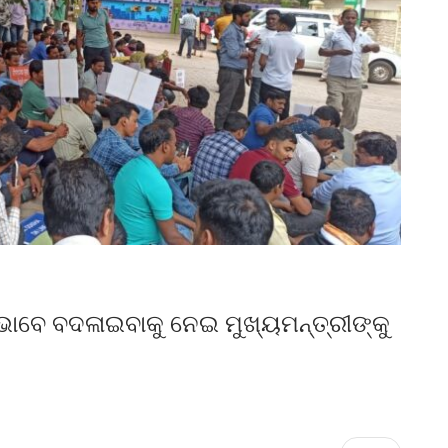
 ଭାବେ ବଦଳାଇବାକୁ ନେଇ ମୁଖ୍ୟମନ୍ତ୍ରୀଙ୍କୁ