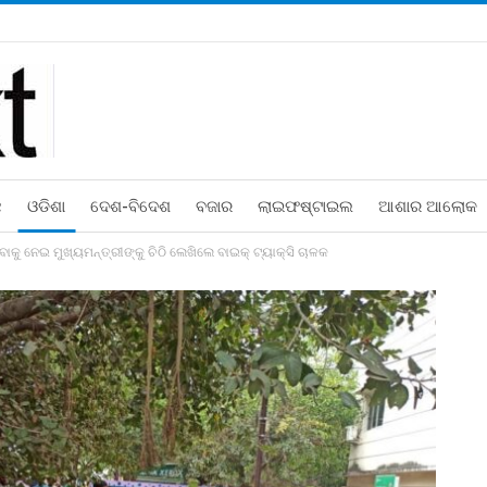
ଛ
ଓଡିଶା
ଦେଶ-ବିଦେଶ
ବଜାର
ଲାଇଫଷ୍ଟାଇଲ
ଆଶାର ଆଲୋକ
ାକୁ ନେଇ ମୁଖ୍ୟମନ୍ତ୍ରୀଙ୍କୁ ଚିଠି ଲେଖିଲେ ବାଇକ୍ ଟ୍ୟାକ୍ସି ଚାଳକ