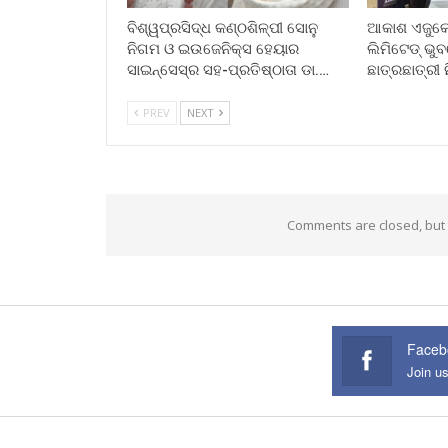
ବିଶ୍ୱପ୍ରସିଦ୍ଧ କଣ୍ଠଶିଳ୍ପୀ ସୋନୁ
ଆକାଶ ଏଜୁକେସ
ନିଗମ ଓ ଇଉଜେନିକ୍ସ ହେୟାର
ଲିମିଟେଡ୍ ଭ
ସାଇନ୍ସେସ୍ର ସହ-ପ୍ରତିଷ୍ଠାତା ଡା.…
ଛାତ୍ରଛାତ୍ରୀ 
PREV
NEXT
Comments are closed, but
Faceb
Join u