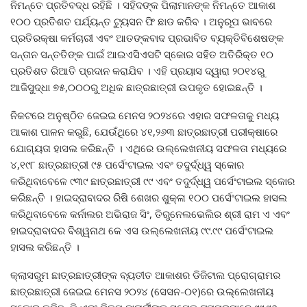
ନିମନ୍ତେ ପ୍ରତିବଦ୍ଧ ରହିଛି । ସହିଦଙ୍କ ପିଲାମାନଙ୍କ ନିମନ୍ତେ ଆକାଶ
୧୦୦ ପ୍ରତିଶତ ପର୍ଯ୍ୟନ୍ତ ଟ୍ୟୁସନ ଫି ଛାଡ କରିବ । ଅନୁରୂପ ଭାବରେ
ପ୍ରତିରକ୍ଷା କର୍ମଚାରୀ ଏବଂ ଆତଙ୍କବାଦ ପ୍ରଭାବିତ ବ୍ୟକ୍ତିବିଶେଷଙ୍କ
ସନ୍ତାନ ସନ୍ତତିଙ୍କ ପାଇଁ ଆଇଏସିଏସଟି ସ୍କୋର ସହିତ ଅତିରିକ୍ତ ୧୦
ପ୍ରତିଶତ ରିଆତି ପ୍ରଦାନ କରାଯିବ । ଏହି ପ୍ରୟାସ ଦ୍ୱାରା ୨୦୧୪ରୁ
ଆଜିସୁଦ୍ଧା ୭୫,୦୦୦ରୁ ଅଧିକ ଛାତ୍ରଛାତ୍ରୀ ଉପକୃତ ହୋଇଛନ୍ତି ।
ନିକଟରେ ଅନୁଷ୍ଠିତ ଜେଇଇ ମେନସ ୨୦୨୪ରେ ଏହାର ସଫଳତାକୁ ମଧ୍ୟ
ଆକାଶ ପାଳନ କରୁଛି, ଯେଉଁଥିରେ ୪୧,୨୬୩ ଛାତ୍ରଛାତ୍ରୀ ପରୀକ୍ଷାରେ
ଯୋଗ୍ୟତା ହାସଲ କରିଛନ୍ତି । ଏଥିରେ ଉଲ୍ଲେଖନୀୟ ସଫଳତା ମଧ୍ୟରେ
୪,୧୯୮ ଛାତ୍ରଛାତ୍ରୀ ୯୫ ପର୍ସେଂଟାଇଲ ଏବଂ ତଦୁର୍ଦ୍ଧ୍ୱ ସ୍କୋର
କରିଥିବାବେଳେ ୯୩୯ ଛାତ୍ରଛାତ୍ରୀ ୯୯ ଏବଂ ତଦୁର୍ଦ୍ଧ୍ୱ ପର୍ସେଂଟାଇଲ ସ୍କୋର
କରିଛନ୍ତି । ହାଇଦ୍ରାବାଦର ରିଷି ଶେଖର ଶୁକ୍ଳା ୧୦୦ ପର୍ସେଂଟାଇଲ ହାସଲ
କରିଥିବାବେଳେ କର୍ନାଲର ଅଭିରାଜ ସିଂ, ତିରୁନେଲଭେଲିର ଶ୍ରୀ ରାମ ଏ ଏବଂ
ହାଇଦ୍ରାବାଦର ବିଶ୍ୱନାଥ କେ ଏସ ଉଲ୍ଲେଖନୀୟ ୯୯.୯୯ ପର୍ସେଂଟାଇଲ
ହାସଲ କରିଛନ୍ତି ।
କ୍ଲାସରୁମ ଛାତ୍ରଛାତ୍ରୀଙ୍କ ବ୍ୟତୀତ ଆକାଶର ଡିଜିଟାଲ ପ୍ରୋଗ୍ରାମର
ଛାତ୍ରଛାତ୍ରୀ ଜେଇଇ ମେନସ ୨୦୨୪ (ସେସନ-୦୧)ରେ ଉଲ୍ଲେଖନୀୟ