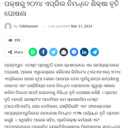
ପକ୍ଷରୁ ୨୦୨୪ ଏପ୍ରିଲ ନିମନ୍ତେ ଶିକ୍ଷା ବୃତି
ଘୋଷଣା
Last updated
Mar 21, 2024
By
Odishanext
153
Share
ବ୍ରହ୍ମପୁର : ଟେଷ୍ଟ ପ୍ରସ୍ତୁତି ସେବା କ୍ଷେତ୍ରରେ ଏକ ଜାତୀୟସ୍ତରରେ
ଅଗ୍ରଣୀ, ଆକାଶ ଏଜୁକେସ୍‌ନାଲ ସର୍ଭିସେସ ଲିମିଟେଡ (ଏଇଏସଏଲ) ୨୦୨୪
ଏପ୍ରିଲରେ ତାହାର ନୂଆ ସେସନ ଆରମ୍ଭ ହେବା ପୂର୍ବରୁ ଛାତ୍ର ଛାତ୍ରୀଙ୍କୁ
ଡାକ୍ତର ଏବଂ ଇଞ୍ଜିନିୟର ହେବା ନିମନ୍ତେ ସେମାନଙ୍କ ସ୍ୱପ୍ନ ସାକାର
କରିବା ଦିଗରେ ସମର୍ଥ କରାଇବାକୁ ବିଭିନ୍ନ ବୃତି ଘୋଷଣା କରିଛି । ପ୍ରଥମ
ବୃତି ହେଉଛି ଇନଷ୍ଟାଂଟ ଆଡମିସନ କମ ସ୍କଲାରସିପ ଟେଷ୍ଟ
(ଆଇଏସିଏସଟି), ଯାହା ମେଡିକାଲ, ଇଞ୍ଜିନିୟରିଂ ଏବଂ ଫାଉଣ୍ଡେସନ
ପାଠ୍ୟକ୍ରମଗୁଡିକରେ ନାମଲେଖା ନିମନ୍ତେ ୯୦% ପର୍ଯ୍ୟନ୍ତ ବୃତି ପ୍ରଦାନ
କରୁଛି । ଏଥିସହିତ ଆକାଶ ସହିଦ, ପ୍ରତିରକ୍ଷା କର୍ମଚାରୀ ଏବଂ
ଆତଙ୍କବାଦରେ ପ୍ରଭାବିତ ବ୍ୟକ୍ତିବିଶେଷଙ୍କ ପିଲାମାନଙ୍କୁ ସ୍ୱତନ୍ତ୍ର