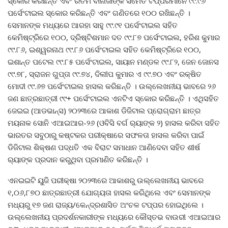
ସ୍କୋର କରିଛନ୍ତି ଏବଂ ରିତମ ବାନାର୍ଜୀଙ୍କ ସମେତ ଟପ୍ପରମାନେ ୯୯.୯୬
ପର୍ସେଂଟାଇଲ ସ୍କୋର କରିଛନ୍ତି ଏବଂ ଗଣିତରେ ୧୦୦ ରଖିଛନ୍ତି ।
ସେମାନଙ୍କ ମଧ୍ୟରେ ଆରହା ସାହୁ ୯୯.୯୧ ପର୍ସେଂଟାଇଲ ସହିତ
କେମିଷ୍ଟ୍ରିରେ ୧୦୦, ଦ୍ରିଷ୍ଟିଶମାନ ଦତ ୯୯.୮୭ ପର୍ସେଂଟାଇଲ, ହରିଶ କୁମାର
୯୯.୮୬, ଇଶ୍ୱରନାଥ ୯୯.୮୬ ପର୍ସେଂଟାଇଲ ସହିତ କେମିଷ୍ଟ୍ରିରେ ୧୦୦,
ଇଶାନ୍ତ ପଟେଲ ୯୯.୮୫ ପର୍ସେଂଟାଇଲ, ସାୟାନ ମଣ୍ଡଳ ୯୯.୮୨, ଜେନ ଜୋନସ
୯୯.୭୮, ସ୍ରାଜନ ଗୁପ୍ତା ୯୯.୭୪, ଦିଲୀପ କୁମାର ଏ ୯୯.୭୦ ଏବଂ ରକ୍ଷିତ
ମୋଦୀ ୯୯.୬୭ ପର୍ସେଂଟାଇଲ ହାସଲ କରିଛନ୍ତି । ଉଲ୍ଲେଖନୀୟ ଭାବରେ ୨୬
ଜଣ ଛାତ୍ରଛାତ୍ରୀ ୯୯+ ପର୍ସେଂଟାଇଲ ଏନଟିଏ ସ୍କୋର କରିଛନ୍ତି । ଏଥିସହିତ
ଜେଇଇ (ଆଡଭାନ୍ସ) ୨୦୨୩ରେ ଆକାଶ ଡିଜିଟାଲ ପ୍ରୋଗ୍ରାମ ଛାତ୍ର
ମୟନାକ ସୋନି ଏଆଇଆର-୨୬ (ଓବିସି ବର୍ଗ ର‌୍ୟାଙ୍କ ୨) ହାସଲ କରିବା ସହିତ
ଭାରତର ସବୁଠାରୁ କଷ୍ଟକର ପରୀକ୍ଷାରେ ସଫଳତା ହାସଲ କରିବା ପାଇଁ
ଡିଜିଟାଲ ଶିକ୍ଷଣ ପଦ୍ଧତି ଏକ ବିରାଟ ସମାଧାନ ଆଣିଦେବା ସହିତ ଶୀର୍ଷ
ର‌୍ୟାଙ୍କ ପ୍ରଦାନ କରୁଥିବା ପ୍ରମାଣିତ କରିଛନ୍ତି ।
ଏନଇଇଟି ୟୁଜି ପରୀକ୍ଷା ୨୦୨୩ରେ ଆକାଶରୁ ଉଲ୍ଲେଖନୀୟ ଭାବରେ
୧,୦୬,୮୭୦ ଛାତ୍ରଛାତ୍ରୀ ଯୋଗ୍ୟତା ହାସଲ କରିଥିଲେ ଏବଂ ସେମାନଙ୍କ
ମଧ୍ୟରୁ ୧୭ ଜଣ ରାଜ୍ୟ/କେନ୍ଦ୍ରଶାସିତ ଅଂଚଳ ଟପ୍ପର ହୋଇଥିଲେ ।
ଉଲ୍ଲେଖନୀୟ ପ୍ରଦର୍ଶନକାରୀଙ୍କ ମଧ୍ୟରେ କୌସ୍ତଭ ବାଉରୀ ଏଆଇଆର