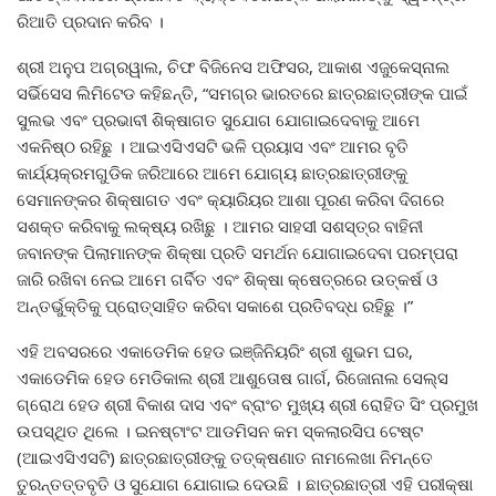
ରିଆତି ପ୍ରଦାନ କରିବ ।
ଶ୍ରୀ ଅନୁପ ଅଗ୍ରୱାଲ, ଚିଫ ବିଜିନେସ ଅଫିସର, ଆକାଶ ଏଜୁକେସ୍‌ନାଲ
ସର୍ଭିସେସ ଲିମିଟେଡ କହିଛନ୍ତି, “ସମଗ୍ର ଭାରତରେ ଛାତ୍ରଛାତ୍ରୀଙ୍କ ପାଇଁ
ସୁଲଭ ଏବଂ ପ୍ରଭାବୀ ଶିକ୍ଷାଗତ ସୁଯୋଗ ଯୋଗାଇଦେବାକୁ ଆମେ
ଏକନିଷ୍ଠ ରହିଛୁ । ଆଇଏସିଏସଟି ଭଳି ପ୍ରୟାସ ଏବଂ ଆମର ବୃତି
କାର୍ଯ୍ୟକ୍ରମଗୁଡିକ ଜରିଆରେ ଆମେ ଯୋଗ୍ୟ ଛାତ୍ରଛାତ୍ରୀଙ୍କୁ
ସେମାନଙ୍କର ଶିକ୍ଷାଗତ ଏବଂ କ୍ୟାରିୟର ଆଶା ପୂରଣ କରିବା ଦିଗରେ
ସଶକ୍ତ କରିବାକୁ ଲକ୍ଷ୍ୟ ରଖିଛୁ । ଆମର ସାହସୀ ସଶସ୍ତ୍ର ବାହିନୀ
ଜବାନଙ୍କ ପିଲାମାନଙ୍କ ଶିକ୍ଷା ପ୍ରତି ସମର୍ଥନ ଯୋଗାଇଦେବା ପରମ୍ପରା
ଜାରି ରଖିବା ନେଇ ଆମେ ଗର୍ବିତ ଏବଂ ଶିକ୍ଷା କ୍ଷେତ୍ରରେ ଉତ୍କର୍ଷ ଓ
ଅନ୍ତର୍ଭୁକ୍ତିକୁ ପ୍ରୋତ୍ସାହିତ କରିବା ସକାଶେ ପ୍ରତିବଦ୍ଧ ରହିଛୁ ।”
ଏହି ଅବସରରେ ଏକାଡେମିକ ହେଡ ଇଞ୍ଜିନିୟରିଂ ଶ୍ରୀ ଶୁଭମ ଘର,
ଏକାଡେମିକ ହେଡ ମେଡିକାଲ ଶ୍ରୀ ଆଶୁତୋଷ ଗାର୍ଗ, ରିଜୋନାଲ ସେଲ୍‌ସ
ଗ୍ରୋଥ ହେଡ ଶ୍ରୀ ବିକାଶ ଦାସ ଏବଂ ବ୍ରାଂଚ ମୁଖ୍ୟ ଶ୍ରୀ ରୋହିତ ସିଂ ପ୍ରମୁଖ
ଉପସ୍ଥିତ ଥିଲେ । ଇନଷ୍ଟାଂଟ ଆଡମିସନ କମ ସ୍କଲାରସିପ ଟେଷ୍ଟ
(ଆଇଏସିଏସଟି) ଛାତ୍ରଛାତ୍ରୀଙ୍କୁ ତତ୍‌କ୍ଷଣାତ ନାମଲେଖା ନିମନ୍ତେ
ତୁରନ୍ତତ୍ତବୃତି ଓ ସୁଯୋଗ ଯୋଗାଇ ଦେଉଛି । ଛାତ୍ରଛାତ୍ରୀ ଏହି ପରୀକ୍ଷା