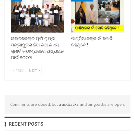
ରାଉରକେଲାର ପୂର୍ବୀ ଗୁପ୍ତା
ପାଣ୍ଡିଆନଙ୍କ ନାଁ ମୋଦି
ସିଙ୍ଗାପୁରର ଜିଆଇଆଇଏସ୍
କହିଥିବେ !
ସ୍ମାର୍ଟ କ୍ୟାମ୍ପସରେ ଅଧ୍ୟୟନ
ପାଇଁ ୧୦୦%…
PREV
NEXT
Comments are closed, but
trackbacks
and pingbacks are open.
RECENT POSTS