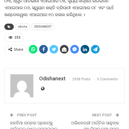
୦୩, ଧ୍ରୁବ ଆଡଭାନୀ ଏଆଇଆର ୦୫, ସୂର୍ଯ୍ୟ ସିଦ୍ଧାର୍ଥ ନାଗରାଜନ
ଏଆଇଆର ୦୬, ସ୍ୱୟମ ଶକ୍ତି ତ୍ରିପାଠୀ ଏଆଇଆର ୦୮ ଏବଂ ପାର୍ଥ
ଖଣ୍ଡେଲୱାଲ ଏଆଇଆର ୧୦ ହାସଲ କରିଥିଲେ ।
odisha
ODISHANEXT
153
Share
Odishanext
2958 Posts
0 Comments
PREV POST
NEXT POST
ହଳଦିଆ ନମ୍ବର ପ୍ଲେଟ୍‌କୁ
ଅଭିନେତ୍ରୀ ଅର୍ଚ୍ଚିତା ସାହୁଙ୍କ