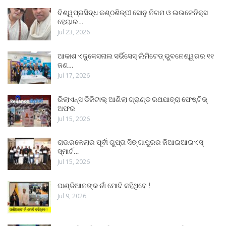
ବିଶ୍ୱପ୍ରସିଦ୍ଧ କଣ୍ଠଶିଳ୍ପୀ ସୋନୁ ନିଗମ ଓ ଇଉଜେନିକ୍ସ
ହେୟାର…
Jul 23, 2026
ଆକାଶ ଏଜୁକେସନାଲ ସର୍ଭିସେସ୍ ଲିମିଟେଡ୍ ଭୁବନେଶ୍ୱରର ୧୧
ଜଣ…
Jul 17, 2026
ରିଲାଏନ୍ସ ଡିଜିଟାଲ୍ ଆଣିଲା ଗ୍ରାଣ୍ଡ ରଥଯାତ୍ରା ଫେଷ୍ଟିଭ୍
ଅଫର
Jul 15, 2026
ରାଉରକେଲାର ପୂର୍ବୀ ଗୁପ୍ତା ସିଙ୍ଗାପୁରର ଜିଆଇଆଇଏସ୍
ସ୍ମାର୍ଟ…
Jul 15, 2026
ପାଣ୍ଡିଆନଙ୍କ ନାଁ ମୋଦି କହିଥିବେ !
Jul 9, 2026