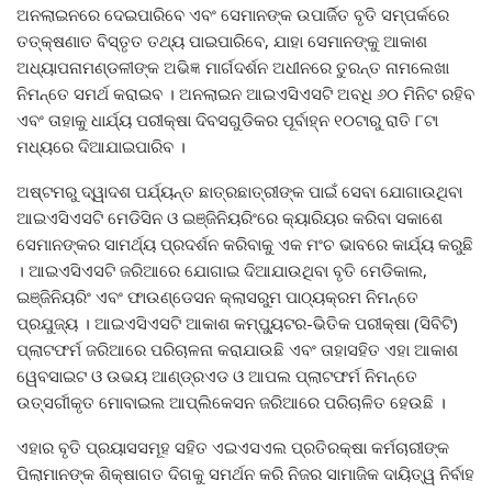
ଅନଲାଇନରେ ଦେଇପାରିବେ ଏବଂ ସେମାନଙ୍କ ଉପାର୍ଜିତ ବୃତି ସମ୍ପର୍କରେ
ତତ୍‌କ୍ଷଣାତ ବିସ୍ତୃତ ତଥ୍ୟ ପାଇପାରିବେ, ଯାହା ସେମାନଙ୍କୁ ଆକାଶ
ଅଧ୍ୟାପନାମଣ୍ଡଳୀଙ୍କ ଅଭିଜ୍ଞ ମାର୍ଗଦର୍ଶନ ଅଧୀନରେ ତୁରନ୍ତ ନାମଲେଖା
ନିମନ୍ତେ ସମର୍ଥ କରାଇବ । ଅନଲାଇନ ଆଇଏସିଏସଟି ଅବଧି ୬୦ ମିନିଟ ରହିବ
ଏବଂ ତାହାକୁ ଧାର୍ଯ୍ୟ ପରୀକ୍ଷା ଦିବସଗୁଡିକର ପୂର୍ବାହ୍ନ ୧୦ଟାରୁ ରାତି ୮ଟା
ମଧ୍ୟରେ ଦିଆଯାଇପାରିବ ।
ଅଷ୍ଟମରୁ ଦ୍ୱାଦଶ ପର୍ଯ୍ୟନ୍ତ ଛାତ୍ରଛାତ୍ରୀଙ୍କ ପାଇଁ ସେବା ଯୋଗାଉଥିବା
ଆଇଏସିଏସଟି ମେଡିସିନ ଓ ଇଞ୍ଜିନିୟରିଂରେ କ୍ୟାରିୟର କରିବା ସକାଶେ
ସେମାନଙ୍କର ସାମର୍ଥ୍ୟ ପ୍ରଦର୍ଶନ କରିବାକୁ ଏକ ମଂଚ ଭାବରେ କାର୍ଯ୍ୟ କରୁଛି
। ଆଇଏସିଏସଟି ଜରିଆରେ ଯୋଗାଇ ଦିଆଯାଉଥିବା ବୃତି ମେଡିକାଲ,
ଇଞ୍ଜିନିୟରିଂ ଏବଂ ଫାଉଣ୍ଡେସନ କ୍ଲାସରୁମ ପାଠ୍ୟକ୍ରମ ନିମନ୍ତେ
ପ୍ରଯୁଜ୍ୟ । ଆଇଏସିଏସଟି ଆକାଶ କମ୍ପ୍ୟୁଟର-ଭିତିକ ପରୀକ୍ଷା (ସିବିଟି)
ପ୍ଲାଟଫର୍ମ ଜରିଆରେ ପରିଚାଳନା କରାଯାଉଛି ଏବଂ ତାହାସହିତ ଏହା ଆକାଶ
ୱେବସାଇଟ ଓ ଉଭୟ ଆଣ୍ଡ୍ରଏଡ ଓ ଆପଲ ପ୍ଲାଟଫର୍ମ ନିମନ୍ତେ
ଉତ୍ସର୍ଗୀକୃତ ମୋବାଇଲ ଆପ୍ଲିକେସନ ଜରିଆରେ ପରିଚାଳିତ ହେଉଛି ।
ଏହାର ବୃତି ପ୍ରୟାସସମୂହ ସହିତ ଏଇଏସଏଲ ପ୍ରତିରକ୍ଷା କର୍ମଚାରୀଙ୍କ
ପିଲାମାନଙ୍କ ଶିକ୍ଷାଗତ ଦିଗକୁ ସମର୍ଥନ କରି ନିଜର ସାମାଜିକ ଦାୟିତ୍ୱ ନିର୍ବାହ