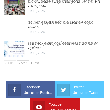
ଆଇଓସି, ଅଭିନବ ବିନ୍ଦ୍ରା ଫାଉଣ୍ଡେସନ ଏବଂ ରିଲାଏନ୍ସ
ଫାଉଣ୍ଡେସନ…
Jun 19, 2026
ଓଡ଼ିଶାରେ ବୃଦ୍ଧିଶୀଳ କର୍କଟ ଭାର ଆରମ୍ଭିକ ଚିହ୍ନଟ,
ଉନ୍ନତ…
Jun 18, 2026
ମୋରେପେନ୍ ଲ୍ୟାବ୍ ଚତୁର୍ଥ ତ୍ରୈମାସିକରେ ନିଟ୍ ଲାଭ ୬୯
ପ୍ରତିଶତ…
Jun 16, 2026
PREV
NEXT
1 of 381
Facebook
Twitter
Join us on Facebook
Join us on Twitter
Youtube
Join us on Youtube