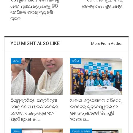
ସର୍ତମୂଳକ ଭାବେ ବଦଳାଇବାକୁ
ସହ ବିବାର ନୂଆ ସମର୍
ନେଇ ମୁଖ୍ୟମନ୍ତ୍ରୀଙ୍କୁ ଚିଠି
କଲେକ୍ସନର ଶୁଭାରମ୍ଭ
ଲେଖିଲେ ବାଇକ୍ ଟ୍ୟାକ୍ସି
ଚାଳକ
YOU MIGHT ALSO LIKE
More From Author
ଖବର
ଓଡିଶା
ବିଶ୍ୱପ୍ରସିଦ୍ଧ କଣ୍ଠଶିଳ୍ପୀ
ଆକାଶ ଏଜୁକେସନାଲ ସର୍ଭିସେସ୍
ସୋନୁ ନିଗମ ଓ ଇଉଜେନିକ୍ସ
ଲିମିଟେଡ୍ ଭୁବନେଶ୍ୱରର ୧୧
ହେୟାର ସାଇନ୍ସେସ୍ର ସହ-
ଜଣ ଛାତ୍ରଛାତ୍ରୀ ନିଟ ଯୁଜି
ପ୍ରତିଷ୍ଠାତା ଡା.…
୨୦୨୬ରେ…
ଓଡିଶା
ଆଶାର ଆଲୋକ