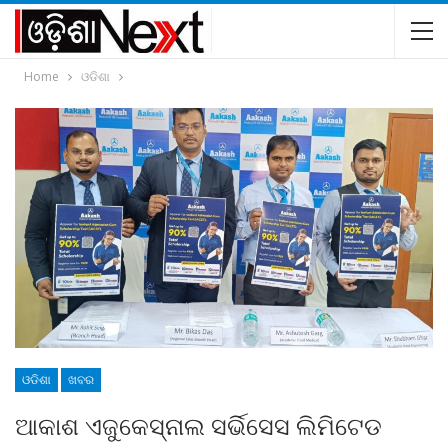
Home
ଓଡିଶା
ଓଡିଶା
ଖବର
ଆକାଶ ଏଜୁକେସ୍‌ନାଲ ସର୍ଭିସେସ ଲିମିଟେଡ