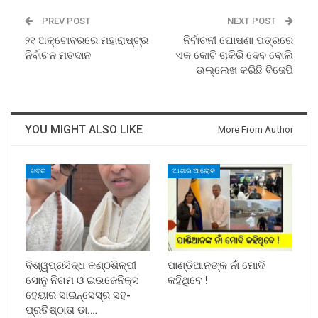
PREV POST
NEXT POST
୨୧ ଅକ୍ଟୋବରରେ ମହାରାଷ୍ଟ୍ର
ନିର୍ବାଚନୀ ଘୋଷଣା ପତ୍ରରେ
ନିର୍ବାଚନ ମତଦାନ
ଏକ କୋଟି ଚାକିରି ଦେବ ବୋଲି
ଉଲ୍ଲେଖ କରିଛି ବିଜେପି
YOU MIGHT ALSO LIKE
More From Author
ଖବର
ଆଶାର ଆଲୋକ
ବିଶ୍ୱପ୍ରସିଦ୍ଧ କଣ୍ଠଶିଳ୍ପୀ
ପାଣ୍ଡିଆନଙ୍କ ନାଁ ମୋଦି
ସୋନୁ ନିଗମ ଓ ଇଉଜେନିକ୍ସ
କହିଥିବେ !
ହେୟାର ସାଇନ୍ସେସ୍ର ସହ-
ପ୍ରତିଷ୍ଠାତା ଡା.…