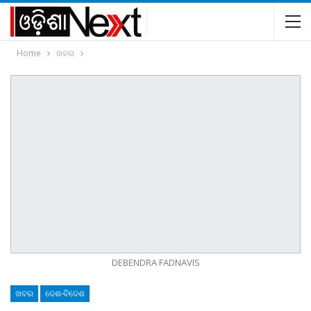
Home
ଖବର
DEBENDRA FADNAVIS
ଖବର
ଦେଶ-ବିଦେଶ