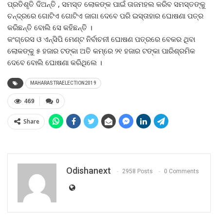
ପ୍ରତିଶୃତି ଦିଅନ୍ତି , ସମସ୍ତ ଲୋକଙ୍କ ପାଇଁ ତାଜମହଲ କରିବ ସମସ୍ତଙ୍କୁ
ଚନ୍ଦ୍ରରେ ଗୋଟିଏ ଗୋଟିଏ ଜାଗା ଦେବେ ପରି ଇସ୍ତାହାର ଘୋଷଣା ପତ୍ର
କରିଛନ୍ତି ବୋଲି ସେ କହିଛନ୍ତି ।
କଂଗ୍ରେସ ଓ ଏନ୍‌ସିପି ମେଣ୍ଟ ନିର୍ବାଚନୀ ଘୋଷଣ ପତ୍ରରେ ବେକର ଥିବା
ଲୋକଙ୍କୁ ୫ ହଜାର ଟଙ୍କା ଅତି କମ୍‌ରେ ୨୧ ହଜାର ଟଙ୍କା ପାରିଶ୍ରମିକ
ଦେବେ ବୋଲି ଘୋଷଣା କରିଥିଲେ ।
MAHARASTRAELECTION2019
469
0
Share
Odishanext
2958 Posts
0 Comments