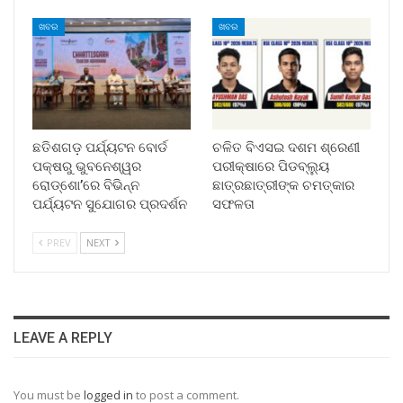
ଖବର
ଖବର
ଛତିଶଗଡ଼ ପର୍ଯ୍ୟଟନ ବୋର୍ଡ
ଚଳିତ ବିଏସଇ ଦଶମ ଶ୍ରେଣୀ
ପକ୍ଷରୁ ଭୁବନେଶ୍ୱର
ପରୀକ୍ଷାରେ ପିଡବ୍ଲ୍ୟୁ
ରୋଡ୍‌ଶୋ’ରେ ବିଭିନ୍ନ
ଛାତ୍ରଛାତ୍ରୀଙ୍କ ଚମତ୍କାର
ପର୍ଯ୍ୟଟନ ସୁଯୋଗର ପ୍ରଦର୍ଶନ
ସଫଳତା
PREV
NEXT
LEAVE A REPLY
You must be
logged in
to post a comment.