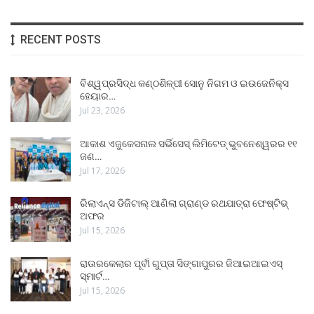
RECENT POSTS
ବିଶ୍ୱପ୍ରସିଦ୍ଧ କଣ୍ଠଶିଳ୍ପୀ ସୋନୁ ନିଗମ ଓ ଇଉଜେନିକ୍ସ
ହେୟାର…
Jul 23, 2026
ଆକାଶ ଏଜୁକେସନାଲ ସର୍ଭିସେସ୍ ଲିମିଟେଡ୍ ଭୁବନେଶ୍ୱରର ୧୧
ଜଣ…
Jul 17, 2026
ରିଲାଏନ୍ସ ଡିଜିଟାଲ୍ ଆଣିଲା ଗ୍ରାଣ୍ଡ ରଥଯାତ୍ରା ଫେଷ୍ଟିଭ୍
ଅଫର
Jul 15, 2026
ରାଉରକେଲାର ପୂର୍ବୀ ଗୁପ୍ତା ସିଙ୍ଗାପୁରର ଜିଆଇଆଇଏସ୍
ସ୍ମାର୍ଟ…
Jul 15, 2026