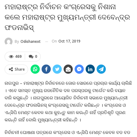
ମହାରାଷ୍ଟ୍ର ନିର୍ବାଚନ କଂଗ୍ରେସକୁ ନିଶାନା
କଲେ ମହାରାଷ୍ଟ୍ର ମୁଖ୍ୟମନ୍ତ୍ରୀ ଦେବେନ୍ଦ୍ର
ଫଡନାଭିସ୍‌
On
Oct 17, 2019
By
Odishanext
469
0
Share
ନାଗପୁର – ମହାରାଷ୍ଟ୍ର ନିର୍ବାଚନରେ ଜୋର ସୋରରେ ପ୍ରଚାର କାର୍ଯ୍ୟ ଚାଲିଛି
। ଏବେ ସମସ୍ତ ମୁଖ୍ୟ ରଜନୈତିକ ଦଳ ପରସ୍ପରକୁ ଟାର୍ଗେଟ କରି ବୟାନ
ବାଜି କରୁଛନ୍ତି । ନାଗପୁରରେ ଆୟୋଜିତ ନିର୍ବାଚନୀ ସଭାରେ ମୁଖ୍ୟମନ୍ତ୍ରୀ
ଦେବେନ୍ଦ୍ର ଫଡନାଭିନସ୍‌ କଂଗ୍ରେସରୁ ଟାର୍ଗେଟ କରିଛନ୍ତ । କଂଗ୍ରେସ ଓ
ଏନ୍‌ସିପି ମେଣ୍ଟ କେବଳ କଥା କୁହନ୍ତୁ କାମ କରନ୍ତି ନାହିଁ ପ୍ରତିଶୃତି ପୂରଣ
କରନ୍ତି ନାହିଁ ବୋଲି ମୁଖ୍ୟମନ୍ତ୍ରୀ କହିଛନ୍ତି ।
ନିର୍ବାଚନୀ ଘୋଷଣା ପତ୍ରରେ କଂଗ୍ରେସ ଓ ଏନ୍‌ସିପି ମେଣ୍ଟ କେବଳ ବଡ ବଡ