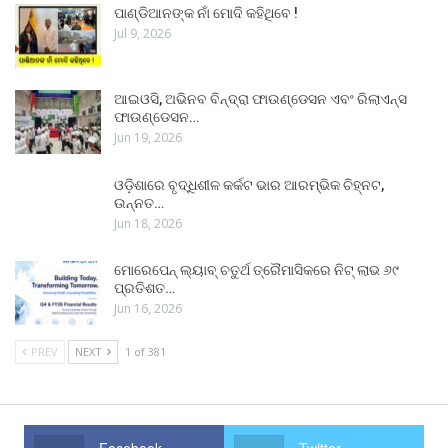
ପାଣ୍ଡିଆନଙ୍କ ନାଁ ମୋଦି କହିଥିବେ !
Jul 9, 2026
ଆଇଓସି, ଅଭିନବ ବିନ୍ଦ୍ରା ଫାଉଣ୍ଡେସନ ଏବଂ ରିଲାଏନ୍ସ
ଫାଉଣ୍ଡେସନ…
Jun 19, 2026
ଓଡ଼ିଶାରେ ବୃଦ୍ଧିଶୀଳ କର୍କଟ ଭାର ଆରମ୍ଭିକ ଚିହ୍ନଟ,
ଉନ୍ନତ…
Jun 18, 2026
ମୋରେପେନ୍ ଲ୍ୟାବ୍ ଚତୁର୍ଥ ତ୍ରୈମାସିକରେ ନିଟ୍ ଲାଭ ୬୯
ପ୍ରତିଶତ…
Jun 16, 2026
PREV
NEXT
1 of 381
Facebook
Twitter