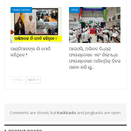
ଆଶାର ଆଲୋକ
ଓଡିଶା
ପାଣ୍ଡିଆନଙ୍କ ନାଁ ମୋଦି
ଆଇଓସି, ଅଭିନବ ବିନ୍ଦ୍ରା
କହିଥିବେ !
ଫାଉଣ୍ଡେସନ ଏବଂ ରିଲାଏନ୍ସ
ଫାଉଣ୍ଡେସନ ଅଲିମ୍ପିକ୍ ଦିବସ
ପାଳନ କରି ୟୁ…
PREV
NEXT
Comments are closed, but
trackbacks
and pingbacks are open.