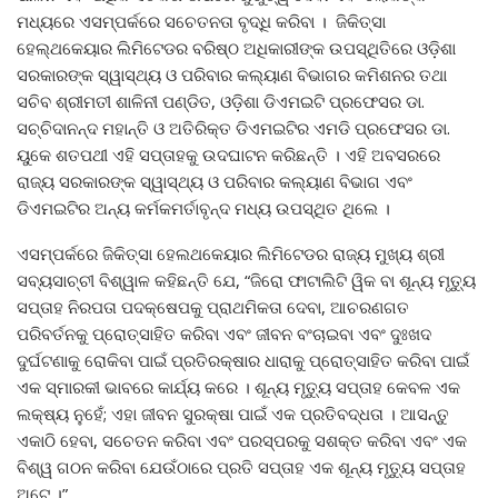
ମଧ୍ୟରେ ଏସମ୍ପର୍କରେ ସଚେତନତା ବୃଦ୍ଧି କରିବା । ଜିକିତ୍ସା
ହେଲ୍ଥକେୟାର ଲିମିଟେଡର ବରିଷ୍ଠ ଅଧିକାରୀଙ୍କ ଉପସ୍ଥିତିରେ ଓଡ଼ିଶା
ସରକାରଙ୍କ ସ୍ୱାସ୍ଥ୍ୟ ଓ ପରିବାର କଲ୍ୟାଣ ବିଭାଗର କମିଶନର ତଥା
ସଚିବ ଶ୍ରୀମତୀ ଶାଳିନୀ ପଣ୍ଡିତ, ଓଡ଼ିଶା ଡିଏମଇଟି ପ୍ରଫେସର ଡା.
ସଚ୍ଚିଦାନନ୍ଦ ମହାନ୍ତି ଓ ଅତିରିକ୍ତ ଡିଏମଇଟିର ଏମଡି ପ୍ରଫେସର ଡା.
ୟୁକେ ଶତପଥୀ ଏହି ସପ୍ତାହକୁ ଉଦଘାଟନ କରିଛନ୍ତି । ଏହି ଅବସରରେ
ରାଜ୍ୟ ସରକାରଙ୍କ ସ୍ୱାସ୍ଥ୍ୟ ଓ ପରିବାର କଲ୍ୟାଣ ବିଭାଗ ଏବଂ
ଡିଏମଇଟିର ଅନ୍ୟ କର୍ମକମର୍ତାବୃନ୍ଦ ମଧ୍ୟ ଉପସ୍ଥିତ ଥିଲେ ।
ଏସମ୍ପର୍କରେ ଜିକିତ୍ସା ହେଲଥକେୟାର ଲିମିଟେଡର ରାଜ୍ୟ ମୁଖ୍ୟ ଶ୍ରୀ
ସବ୍ୟସାଚ୍ଚୀ ବିଶ୍ୱାଳ କହିଛନ୍ତି ଯେ, “ଜିରୋ ଫାଟାଲିଟି ୱିକ ବା ଶୂନ୍ୟ ମୃତ୍ୟୁ
ସପ୍ତାହ ନିରପତା ପଦକ୍ଷେପକୁ ପ୍ରାଥମିକତା ଦେବା, ଆଚରଣଗତ
ପରିବର୍ତନକୁ ପ୍ରୋତ୍ସାହିତ କରିବା ଏବଂ ଜୀବନ ବଂଚାଇବା ଏବଂ ଦୁଃଖଦ
ଦୁର୍ଘଟଣାକୁ ରୋକିବା ପାଇଁ ପ୍ରତିରକ୍ଷାର ଧାରାକୁ ପ୍ରୋତ୍ସାହିତ କରିବା ପାଇଁ
ଏକ ସ୍ମାରକୀ ଭାବରେ କାର୍ଯ୍ୟ କରେ । ଶୂନ୍ୟ ମୃତ୍ୟୁ ସପ୍ତାହ କେବଳ ଏକ
ଲକ୍ଷ୍ୟ ନୁହେଁ; ଏହା ଜୀବନ ସୁରକ୍ଷା ପାଇଁ ଏକ ପ୍ରତିବଦ୍ଧତା । ଆସନ୍ତୁ
ଏକାଠି ହେବା, ସଚେତନ କରିବା ଏବଂ ପରସ୍ପରକୁ ସଶକ୍ତ କରିବା ଏବଂ ଏକ
ବିଶ୍ୱ ଗଠନ କରିବା ଯେଉଁଠାରେ ପ୍ରତି ସପ୍ତାହ ଏକ ଶୂନ୍ୟ ମୃତ୍ୟୁ ସପ୍ତାହ
ଅଟେ ।”