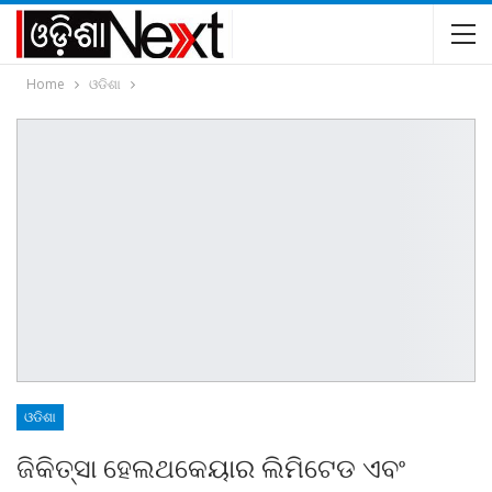
Home
ଓଡିଶା
ଓଡିଶା
ଜିକିତ୍ସା ହେଲଥକେୟାର ଲିମିଟେଡ ଏବଂ