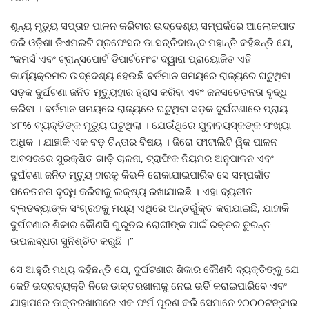
ଶୂନ୍ୟ ମୃତ୍ୟୁ ସପ୍ତାହ ପାଳନ କରିବାର ଉଦ୍ଦେଶ୍ୟ ସମ୍ପର୍କରେ ଆଲୋକପାତ
କରି ଓଡ଼ିଶା ଡିଏମଇଟି ପ୍ରଫେସର ଡା.ସଚ୍ଚିଦାନନ୍ଦ ମହାନ୍ତି କହିଛନ୍ତି ଯେ,
“କମର୍ସ ଏବଂ ଟ୍ରାନ୍ସପୋର୍ଟ ଡିପାର୍ଟମେଂଟ ଦ୍ୱାରା ପ୍ରାୟୋଜିତ ଏହି
କାର୍ଯ୍ୟକ୍ରମର ଉଦ୍ଦେଶ୍ୟ ହେଉଛି ବର୍ତମାନ ସମୟରେ ରାଜ୍ୟରେ ଘଟୁଥିବା
ସଡ଼କ ଦୁର୍ଘଟଣା ଜନିତ ମୃତ୍ୟୁହାର ହ୍ରାସ କରିବା ଏବଂ ଜନସଚେତନତା ବୃଦ୍ଧି
କରିବା । ବର୍ତମାନ ସମୟରେ ରାଜ୍ୟରେ ଘଟୁଥିବା ସଡ଼କ ଦୁର୍ଘଟଣାରେ ପ୍ରାୟ
୪୮% ବ୍ୟକ୍ତିଙ୍କ ମୃତ୍ୟୁ ଘଟୁଥିଲା । ଯେଉଁଥିରେ ଯୁବାବୟସ୍କଙ୍କ ସଂଖ୍ୟା
ଅଧିକ । ଯାହାକି ଏକ ବଡ଼ ଚିନ୍ତାର ବିଷୟ । ଜିରୋ ଫାଟାଲିଟି ୱିକ ପାଳନ
ଅବସରରେ ସୁରକ୍ଷିତ ଗାଡ଼ି ଚାଳନା, ଟ୍ରାଫିକ ନିୟମର ଅନୁପାଳନ ଏବଂ
ଦୁର୍ଘଟଣା ଜନିତ ମୃତ୍ୟୁ ହାରକୁ କିଭଳି ରୋକାଯାଇପାରିବ ସେ ସମ୍ପର୍କୀତ
ସଚେତନତା ବୃଦ୍ଧି କରିବାକୁ ଲକ୍ଷ୍ୟ ରଖାଯାଇଛି । ଏହା ବ୍ୟତୀତ
ବ୍ଲଡବ୍ୟାଙ୍କ ସଂଗ୍ରହକୁ ମଧ୍ୟ ଏଥିରେ ଅନ୍ତର୍ଭୁକ୍ତ କରାଯାଇଛି, ଯାହାକି
ଦୁର୍ଘଟଣାର ଶିକାର କୌଣସି ଗୁରୁତର ରୋଗୀଙ୍କ ପାଇଁ ରକ୍ତର ତୁରନ୍ତ
ଉପଲବ୍ଧତା ସୁନିଶ୍ଚିତ କରୁଛି ।”
ସେ ଆହୁରି ମଧ୍ୟ କହିଛନ୍ତି ଯେ, ଦୁର୍ଘଟଣାର ଶିକାର କୌଣସି ବ୍ୟକ୍ତିଙ୍କୁ ଯେ
କେହି ଭଦ୍ରବ୍ୟକ୍ତି ନିଜେ ଡାକ୍ତରଖାନାକୁ ନେଇ ଭର୍ତି କରାଇପାରିବେ ଏବଂ
ଯାହାପରେ ଡାକ୍ତରଖାନାରେ ଏକ ଫର୍ମ ପୂରଣ କରି ସେମାନେ ୨୦୦୦ଟଙ୍କାର