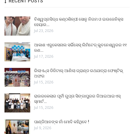
RECENT POSTS
ବିଶ୍ୱପ୍ରସିଦ୍ଧ କଣ୍ଠଶିଳ୍ପୀ ସୋନୁ ନିଗମ ଓ ଇଉଜେନିକ୍ସ
ହେୟାର…
Jul 23, 2026
ଆକାଶ ଏଜୁକେସନାଲ ସର୍ଭିସେସ୍ ଲିମିଟେଡ୍ ଭୁବନେଶ୍ୱରର ୧୧
ଜଣ…
Jul 17, 2026
ରିଲାଏନ୍ସ ଡିଜିଟାଲ୍ ଆଣିଲା ଗ୍ରାଣ୍ଡ ରଥଯାତ୍ରା ଫେଷ୍ଟିଭ୍
ଅଫର
Jul 15, 2026
ରାଉରକେଲାର ପୂର୍ବୀ ଗୁପ୍ତା ସିଙ୍ଗାପୁରର ଜିଆଇଆଇଏସ୍
ସ୍ମାର୍ଟ…
Jul 15, 2026
ପାଣ୍ଡିଆନଙ୍କ ନାଁ ମୋଦି କହିଥିବେ !
Jul 9, 2026