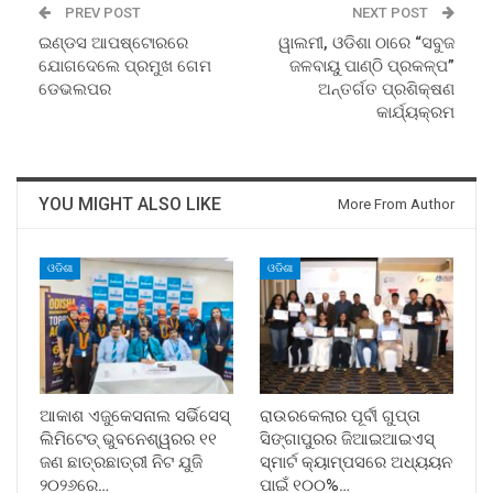
PREV POST
NEXT POST
ଇଣ୍ଡସ ଆପଷ୍ଟୋରରେ
ୱାଲମୀ, ଓଡିଶା ଠାରେ “ସବୁଜ
ଯୋଗଦେଲେ ପ୍ରମୁଖ ଗେମ
ଜଳବାୟୁ ପାଣ୍ଠି ପ୍ରକଳ୍ପ”
ଡେଭଲପର
ଅନ୍ତର୍ଗତ ପ୍ରଶିକ୍ଷଣ
କାର୍ଯ୍ୟକ୍ରମ
YOU MIGHT ALSO LIKE
More From Author
ଓଡିଶା
ଓଡିଶା
ଆକାଶ ଏଜୁକେସନାଲ ସର୍ଭିସେସ୍
ରାଉରକେଲାର ପୂର୍ବୀ ଗୁପ୍ତା
ଲିମିଟେଡ୍ ଭୁବନେଶ୍ୱରର ୧୧
ସିଙ୍ଗାପୁରର ଜିଆଇଆଇଏସ୍
ଜଣ ଛାତ୍ରଛାତ୍ରୀ ନିଟ ଯୁଜି
ସ୍ମାର୍ଟ କ୍ୟାମ୍ପସରେ ଅଧ୍ୟୟନ
୨୦୨୬ରେ…
ପାଇଁ ୧୦୦%…