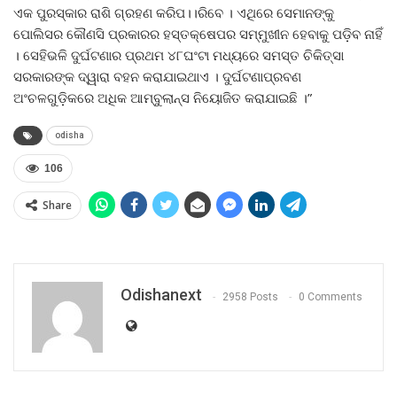
ଏକ ପୁରସ୍କାର ରାଶି ଗ୍ରହଣ କରିପ।।ରିବେ । ଏଥିରେ ସେମାନଙ୍କୁ
ପୋଲିସର କୌଣସି ପ୍ରକାରର ହସ୍ତକ୍ଷେପର ସମ୍ମୁଖୀନ ହେବାକୁ ପଡ଼ିବ ନାହିଁ
। ସେହିଭଳି ଦୁର୍ଘଟଣାର ପ୍ରଥମ ୪୮ଘଂଟା ମଧ୍ୟରେ ସମସ୍ତ ଚିକିତ୍ସା
ସରକାରଙ୍କ ଦ୍ୱାରା ବହନ କରାଯାଇଥାଏ । ଦୁର୍ଘଟଣାପ୍ରବଣ
ଅଂଚଳଗୁଡ଼ିକରେ ଅଧିକ ଆମ୍ବୁଲାନ୍ସ ନିୟୋଜିତ କରାଯାଇଛି ।”
odisha
106
Share
Odishanext
2958 Posts
0 Comments