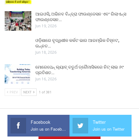
ଆଇଓସି, ଅଭିନବ ବିନ୍ଦ୍ରା ଫାଉଣ୍ଡେସନ ଏବଂ ରିଲାଏନ୍ସ
ଫାଉଣ୍ଡେସନ…
Jun 19, 2026
ଓଡ଼ିଶାରେ ବୃଦ୍ଧିଶୀଳ କର୍କଟ ଭାର ଆରମ୍ଭିକ ଚିହ୍ନଟ,
ଉନ୍ନତ…
Jun 18, 2026
ମୋରେପେନ୍ ଲ୍ୟାବ୍ ଚତୁର୍ଥ ତ୍ରୈମାସିକରେ ନିଟ୍ ଲାଭ ୬୯
ପ୍ରତିଶତ…
Jun 16, 2026
PREV
NEXT
1 of 381
Facebook
Twitter
Join us on Facebook
Join us on Twitter