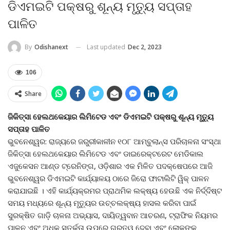
ଡିଏମଇଟି ପକ୍ଷରୁ ଶୂନ୍ୟ ମୃତ୍ୟୁ ସପ୍ତାହ
ପାଳିତ
Last updated
Dec 2, 2023
By
Odishanext
106
Share
ଜିକିତ୍ସା ହେଲଥକେୟାର ଲିମିଟେଡ ଏବଂ ଡିଏମଇଟି ପକ୍ଷରୁ ଶୂନ୍ୟ ମୃତ୍ୟୁ
ସପ୍ତାହ ପାଳିତ
ଭୁବନେଶ୍ୱର: ରାଜ୍ୟରେ ଜରୁରୀକାଳୀନ ୧୦୮ ଆମ୍ବୁଲାନ୍ସ ପରିଚାଳନା ସଂସ୍ଥା
ଜିକିତ୍ସା ହେଲଥକେୟାର ଲିମିଟେଡ ଏବଂ ଡାଇରେକ୍ଟରେଟ ମେଡିକାଲ
ଏଜୁକେସନ ଆଣ୍ଡ ଟ୍ରେନିଙ୍ଗ, ଓଡ଼ିଶାର ଏକ ମିଳିତ ପଦକ୍ଷେପରେ ଆଜି
ଭୁବନେଶ୍ୱର ଡିଏମଇଟି କାର୍ଯ୍ୟାଳୟ ଠାରେ ଜିରୋ ଫାଟାଲିଟି ୱିକ୍ ପାଳନ
କରାଯାଇଛି । ଏହି କାର୍ଯ୍ୟକ୍ରମର ପ୍ରାଥମିକ ଲକ୍ଷ୍ୟ ହେଉଛି ଏକ ନିର୍ଦ୍ଦିଷ୍ଟ
ସମୟ ମଧ୍ୟରେ ଶୂନ୍ୟ ମୃତ୍ୟୁର ଉଚ୍ଚଲକ୍ଷ୍ୟ ହାସଲ କରିବା ପାଇଁ
ସୁରକ୍ଷିତ ଗାଡ଼ି ଚାଳନା ଅଭ୍ୟାସ, ଦାୟିତ୍ୱବାନ ଆଚରଣ, ଟ୍ରାଫିକ ନିୟମର
ପାଳନ ଏବଂ ଅଧିକ ସତର୍କତା ଉପରେ ଗୁରୁତ୍ୱ ଦେବା ଏବଂ ଲୋକଙ୍କ