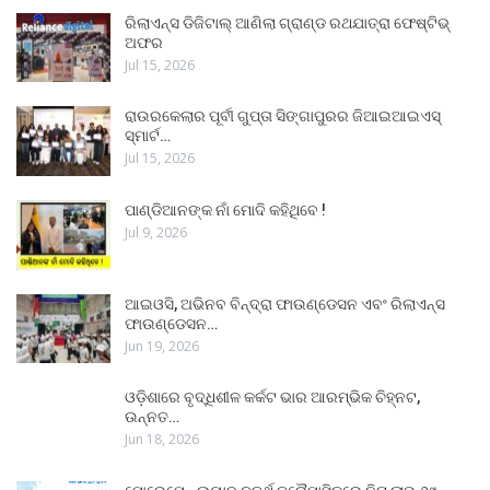
ରିଲାଏନ୍ସ ଡିଜିଟାଲ୍ ଆଣିଲା ଗ୍ରାଣ୍ଡ ରଥଯାତ୍ରା ଫେଷ୍ଟିଭ୍
ଅଫର
Jul 15, 2026
ରାଉରକେଲାର ପୂର୍ବୀ ଗୁପ୍ତା ସିଙ୍ଗାପୁରର ଜିଆଇଆଇଏସ୍
ସ୍ମାର୍ଟ…
Jul 15, 2026
ପାଣ୍ଡିଆନଙ୍କ ନାଁ ମୋଦି କହିଥିବେ !
Jul 9, 2026
ଆଇଓସି, ଅଭିନବ ବିନ୍ଦ୍ରା ଫାଉଣ୍ଡେସନ ଏବଂ ରିଲାଏନ୍ସ
ଫାଉଣ୍ଡେସନ…
Jun 19, 2026
ଓଡ଼ିଶାରେ ବୃଦ୍ଧିଶୀଳ କର୍କଟ ଭାର ଆରମ୍ଭିକ ଚିହ୍ନଟ,
ଉନ୍ନତ…
Jun 18, 2026