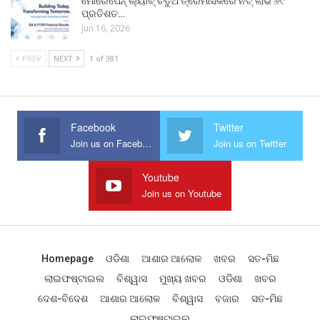
ମୋରେପେନ୍ ଲ୍ୟାବ୍ ଚତୁର୍ଥ ତ୍ରୈମାସିକରେ ନିଟ୍ ଲାଭ ୬୯
ପ୍ରତିଶତ…
Jun 16, 2026
PREV
NEXT
1 of 381
Facebook
Twitter
Join us on Facebook
Join us on Twitter
Youtube
Join us on Youtube
Homepage
ଓଡିଶା
ଆଶାର ଆଲୋକ
ଖବର
ସତ-ମିଛ
ଲାଇଫଷ୍ଟାଇଲ
ବିଶ୍ୱାସ
ମୁଖ୍ୟ ଖବର
ଓଡିଶା
ଖବର
ଦେଶ-ବିଦେଶ
ଆଶାର ଆଲୋକ
ବିଶ୍ୱାସ
ବଜାର
ସତ-ମିଛ
ଲାଇଫଷ୍ଟାଇଲ