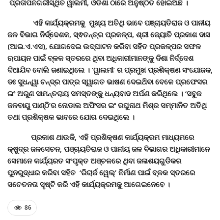
ପ୍ରତାପନଗରୀସ୍ଥିତ ୱାଲମୀ
,
ଓଡିଶା ଠାରେ ଅନୁଷ୍ଠିତ ହୋଇଅଛି ।
ଏହି କାର୍ଯ୍ୟକ୍ରମକୁ ମୁଖ୍ୟ ଅତିଥି ଭାବେ ପଞ୍ଚାୟତିରାଜ ଓ ପାନୀୟ
ଜଳ ବିଭାଗ ନିର୍ଦ୍ଦେଶକ
,
ସ୍ଵତନ୍ତ୍ର ପ୍ରକଳ୍ପ
,
ଶ୍ରୀ ଜ୍ୟୋତି ପ୍ରକାଶ ଦାସ
(ଆଇ.ଏ.ଏସ)
,
ଯୋଗଦେଇ ଉଦ୍‌ଘାଟନ କରିବା ସହିତ ପ୍ରକଳ୍ପର ସଫଳ
ଋପାୟନ ପାଇଁ ବ୍ଳକ ସ୍ତରରେ ଥିବା ଅଧିକାରୀମାନଙ୍କୁ ଦିଶା ନିର୍ଦ୍ଦେଶ
ଦିଆଯିବ ବୋଲି ଜଣାଇଥିଲେ । ‘ୱାଲମୀ’ ର ପ୍ରମୁଖ ପ୍ରଶିକ୍ଷଣ ସଂଯୋଜକ
,
ଡଃ ସୁଧନ୍ୱା ଚନ୍ଦ୍ର ପାତ୍ର ସ୍ୱାଗତ ଭାଷଣ ଦେଇଥ‌ିବା ବେଳେ ପ୍ରଫେସର
ଇଂ ଅରୁଣ ସାମନ୍ତରାୟ ସମସ୍ତଙ୍କୁ ଧନ୍ୟବାଦ ଅର୍ପଣ କରିଥିଲେ । ‘ସବୁଜ
ଜଳବାୟୁ ପାଣ୍ଠି’ର ନୋଡାଲ ଅଫିସର ଇଂ ରଘୁନାଥ ମିଶ୍ର ସମ୍ମାନିତ ଅତିଥି
ତଥା ପ୍ରଶିକ୍ଷକ ଭାବରେ ଯୋଗ ଦେଇଥିଲେ ।
ପ୍ରକାଶ ଥାଉକି
,
ଏହି ପ୍ରଶିକ୍ଷଣ କାର୍ଯ୍ୟକ୍ରମ ମାଧ୍ୟମରେ
କ୍ଷୁଦ୍ର ଜଳସେଚନ
,
ପଞ୍ଚାୟତିରାଜ ଓ ପାନୀୟ ଜଳ ବିଭାଗର ଅଧିକାରୀମାନେ
ସେମାନେ କାର୍ଯ୍ୟରତ ସଂପୃକ୍ତ ଅଞ୍ଚଳରେ ଥିବା ଜଳାଶୟଗୁଡିକର
ପୁନରୁଦ୍ଧାର କରିବା ସହିତ ‘ରିଚାର୍ଜ ୱେଲ୍’ ନିର୍ମାଣ ପାଇଁ ବ୍ଳକ ସ୍ତରରେ
ସଚେତନତା ସୃଷ୍ଟି କରି ଏହି କାର୍ଯ୍ୟକ୍ରମକୁ ଆଗେଇନେବେ ।
86