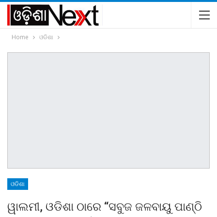
Home
ଓଡିଶା
ଓଡିଶା
ୱାଲମୀ, ଓଡିଶା ଠାରେ “ସବୁଜ ଜଳବାୟୁ ପାଣ୍ଠି