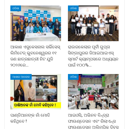
ଓଡିଶା
ଓଡିଶା
ଆକାଶ ଏଜୁକେସନାଲ ସର୍ଭିସେସ୍
ରାଉରକେଲାର ପୂର୍ବୀ ଗୁପ୍ତା
ଲିମିଟେଡ୍ ଭୁବନେଶ୍ୱରର ୧୧
ସିଙ୍ଗାପୁରର ଜିଆଇଆଇଏସ୍
ଜଣ ଛାତ୍ରଛାତ୍ରୀ ନିଟ ଯୁଜି
ସ୍ମାର୍ଟ କ୍ୟାମ୍ପସରେ ଅଧ୍ୟୟନ
୨୦୨୬ରେ…
ପାଇଁ ୧୦୦%…
ଆଶାର ଆଲୋକ
ଓଡିଶା
ପାଣ୍ଡିଆନଙ୍କ ନାଁ ମୋଦି
ଆଇଓସି, ଅଭିନବ ବିନ୍ଦ୍ରା
କହିଥିବେ !
ଫାଉଣ୍ଡେସନ ଏବଂ ରିଲାଏନ୍ସ
ଫାଉଣ୍ଡେସନ ଅଲିମ୍ପିକ୍ ଦିବସ