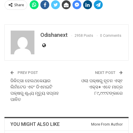
Share
Odishanext
2958 Posts
0 Comments
PREV POST
NEXT POST
ଜିକିତ୍ସା ହେଲଥକେୟାର
ଓଲା ପକ୍ଷରୁ ନୂତନ ଏସ୍‌୧
ଲିମିଟେଡ ଏବଂ ଡିଏମଇଟି
ଏକ୍ସ+ ଏବେ ମାତ୍ର
ପକ୍ଷରୁ ଶୂନ୍ୟ ମୃତ୍ୟୁ ସପ୍ତାହ
୮୯,୯୯୯ଟଙ୍କାରେ
ପାଳିତ
YOU MIGHT ALSO LIKE
More From Author