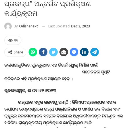
ପ୍ରକଳ୍ପ” ଅନ୍ତର୍ଗତ ପ୍ରଶିକ୍ଷଣ
କାର୍ଯ୍ୟକ୍ରମ
Last updated
Dec 2, 2023
By
Odishanext
86
Share
ଜଳାଶୟଗୁଡିକର ପୁନରୁଦ୍ଧାର ସହ ରିଚାର୍ଜ ୱେଲ୍ ନିର୍ମାଣ ପାଇଁ
ସଚେତନତା ସୃଷ୍ଟି
କରିବାରେ ଏହି ପ୍ରଶିକ୍ଷଣ ସହାୟକ ହେବ ।
ଭୁବନେଶ୍ୱର
,
ତା ୦୧।୧୨।୨୦୨୩
ରାଜ୍ୟରେ ସବୁଜ ଜଳବାୟୁ ପାଣ୍ଠି ( ଜିସିଏଫ
)
ପ୍ରକଳ୍ପର ସଫଳ
ଋପାୟନ ଉଦ୍ଦେଶ୍ୟରେ ରାଜ୍ୟ ପଞ୍ଚାୟତିରାଜ ଓ ପାନୀୟ ଜଳ ବିଭାଗ ଏବଂ
କ୍ଷୁଦ୍ର ଜଳସେଚନ(ଜଳ ସମ୍ପଦ ବିଭାଗ)ର ଅଧିକାରୀମାନଙ୍କ ନିମନ୍ତେ ଏକ
୨ ଦିନିଆ ରାଜ୍ୟସ୍ତରୀୟ ପ୍ରଶିକ୍ଷଣ କାର୍ଯ୍ୟକ୍ରମ ଆଜି