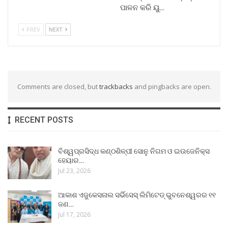
ପାଳନ କରି ୟୁ…
PREV
NEXT
Comments are closed, but
trackbacks
and pingbacks are open.
RECENT POSTS
ବିଶ୍ୱପ୍ରସିଦ୍ଧ କଣ୍ଠଶିଳ୍ପୀ ସୋନୁ ନିଗମ ଓ ଇଉଜେନିକ୍ସ
ହେୟାର…
Jul 23, 2026
ଆକାଶ ଏଜୁକେସନାଲ ସର୍ଭିସେସ୍ ଲିମିଟେଡ୍ ଭୁବନେଶ୍ୱରର ୧୧
ଜଣ…
Jul 17, 2026