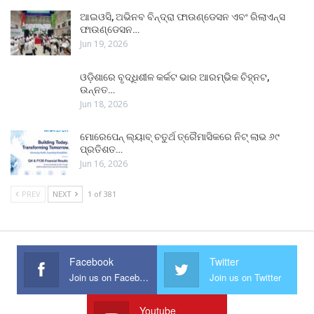
ଆଇଓସି, ଅଭିନବ ବିନ୍ଦ୍ରା ଫାଉଣ୍ଡେସନ ଏବଂ ରିଲାଏନ୍ସ
ଫାଉଣ୍ଡେସନ…
Jun 19, 2026
ଓଡ଼ିଶାରେ ବୃଦ୍ଧିଶୀଳ କର୍କଟ ଭାର ଆରମ୍ଭିକ ଚିହ୍ନଟ,
ଉନ୍ନତ…
Jun 18, 2026
ମୋରେପେନ୍ ଲ୍ୟାବ୍ ଚତୁର୍ଥ ତ୍ରୈମାସିକରେ ନିଟ୍ ଲାଭ ୬୯
ପ୍ରତିଶତ…
Jun 16, 2026
PREV
NEXT
1 of 381
Facebook
Twitter
Join us on Facebook
Join us on Twitter
Youtube