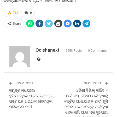
ଚିକିତ୍ସାଧୀନଙ୍କ ସଂଖ୍ୟା ୩ ହଜାର ୨୧୪ ହୋଇଛି ।
769
0
Share
Odishanext
2958 Posts
0 Comments
PREV POST
NEXT POST
ସମୁଦ୍ର ମଧ୍ୟରେ
ଓଡ଼ିଶା ସିଭିଲ୍‍ ସର୍ଭିସ –
ବୁଡିଯାଉଥିବା ସାତଭାୟା ଗ୍ରାମ
ଓ.ସି.ଏସ୍‍.-୨୦୨୦ ପରୀକ୍ଷାରୁ
ପଞ୍ଚାୟତ ଥଇଥାନ ହୋଇଥିବା
ବଞ୍ଚିତ ଆଶାୟୀଙ୍କ ପାଇଁ ଖୁସି
ପରିବାରର ଦାବୀ
ଖବର । ସେମାନଙ୍କୁ ପରୀକ୍ଷା
ଦେବାଲାଗି ଆଉ ଏକ ସୁଯୋଗ