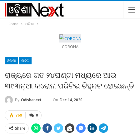
Home
ଓଡିଶା
CORONA
ଓଡିଶା
ଖବର
ରାଜ୍ୟରେ ଗତ ୨୪ଘଣ୍ଟା ମଧ୍ୟରେ ଆଉ
୩୯୩ନୂଆ କରୋନା ପଜିଟିଭ ଚିହ୍ନଟ ହୋଇଛନ୍ତି
On
Dec 14, 2020
By
Odishanext
769
0
Share