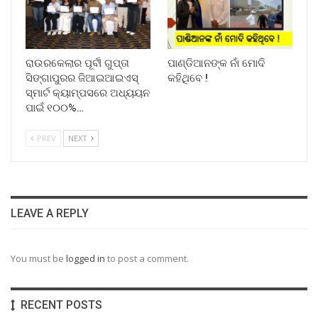
ରାଉରକେଲାର ପୂର୍ବୀ ଗୁପ୍ତା
ପାଣ୍ଡିଆନଙ୍କ ନାଁ ମୋଦି
ସିଙ୍ଗାପୁରର ଜିଆଇଆଇଏସ୍
କହିଥିବେ !
ସ୍ମାର୍ଟ କ୍ୟାମ୍ପସରେ ଅଧ୍ୟୟନ
ପାଇଁ ୧୦୦%…
PREV
NEXT
LEAVE A REPLY
You must be
logged in
to post a comment.
RECENT POSTS