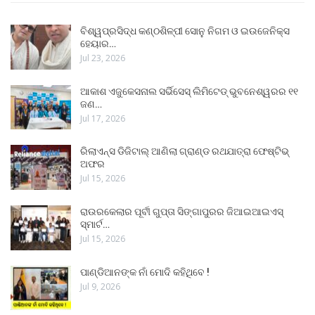
ବିଶ୍ୱପ୍ରସିଦ୍ଧ କଣ୍ଠଶିଳ୍ପୀ ସୋନୁ ନିଗମ ଓ ଇଉଜେନିକ୍ସ
ହେୟାର…
Jul 23, 2026
ଆକାଶ ଏଜୁକେସନାଲ ସର୍ଭିସେସ୍ ଲିମିଟେଡ୍ ଭୁବନେଶ୍ୱରର ୧୧
ଜଣ…
Jul 17, 2026
ରିଲାଏନ୍ସ ଡିଜିଟାଲ୍ ଆଣିଲା ଗ୍ରାଣ୍ଡ ରଥଯାତ୍ରା ଫେଷ୍ଟିଭ୍
ଅଫର
Jul 15, 2026
ରାଉରକେଲାର ପୂର୍ବୀ ଗୁପ୍ତା ସିଙ୍ଗାପୁରର ଜିଆଇଆଇଏସ୍
ସ୍ମାର୍ଟ…
Jul 15, 2026
ପାଣ୍ଡିଆନଙ୍କ ନାଁ ମୋଦି କହିଥିବେ !
Jul 9, 2026