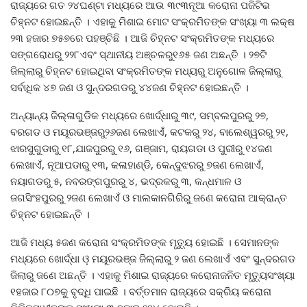
ରାଜ୍ୟରେ ଗତ ୨୪ଘଣ୍ଟା ମଧ୍ୟରେ ଆଉ ୩୯୩ନୂଆ କରୋନା ପଜିଟିଭ
ଚିହ୍ନଟ ହୋଇଛନ୍ତି । ଏହାକୁ ମିଶାଇ ମୋଟ ସଂକ୍ରମିତଙ୍କ ସଂଖ୍ୟା ୩ ଲକ୍ଷ
୨୩ ହଜାର ୭୫୭ରେ ପହଞ୍ଚିଛି । ଆଜି ଚିହ୍ନଟ ସଂକ୍ରମିତଙ୍କ ମଧ୍ୟରେ
ସଙ୍ଗରୋଧରୁ ୨୨୮ଏବଂ ସ୍ଥାନୀୟ ଅଞ୍ଚଳରୁ୧୬୫ ଜଣ ଅଛନ୍ତି । ୨୭ଟି
ଜିଲ୍ଲାରୁ ଚିହ୍ନଟ ହୋଇଥିବା ସଂକ୍ରମିତଙ୍କ ମଧ୍ୟରୁ ଅନୁଗୋଳ ଜିଲ୍ଲାରୁ
ସର୍ବାଧିକ ୪୭ ଜଣ ଓ ସୁନ୍ଦରଗଡରୁ ୪୪ଜଣ ଚିହ୍ନଟ ହୋଇଛନ୍ତି ।
ଅନ୍ୟାନ୍ୟ ଜିଲ୍ଳାଗୁଡିକ ମଧ୍ୟରେ ଖୋର୍ଦ୍ଧାରୁ ୩୯, ସମ୍ବଲପୁରରୁ ୨୭,
ବରଗଡ ଓ ମୟୂରଭଞ୍ଜରୁ୨୬ଜଣ ଲେଖାଏଁ, କଟକରୁ ୨୪, ବାଲେଶ୍ୱରରୁ ୨୧,
ଝାରସୁଗୁଡାରୁ ୧୮,ଯାଜପୁରରୁ ୧୬, ଗଞ୍ଜାମ, ରାୟଗଡା ଓ ପୁରୀରୁ ୧୪ଜଣ
ଲେଖାଏଁ, ନୂଆପଡାରୁ ୧୩, କଳାହାଣ୍ଡି, କେନ୍ଦୁଝରରୁ ୭ଜଣ ଲେଖାଏଁ,
ନୟାଗଡରୁ ୫, ନବରଙ୍ଗପୁରରୁ ୪, ଭଦ୍ରକରୁ ୩, କନ୍ଧମାଳ ଓ
ଜଗସିଂହପୁରରୁ ୨ଜଣ ଲେଖାଏଁ ଓ ମାଲକାନଗିରିରୁ ଜଣେ କରୋନା ଆକ୍ରାନ୍ତ
ଚିହ୍ନଟ ହୋଇଛନ୍ତି ।
ଆଜି ମଧ୍ୟ ୫ଜଣ କରୋନା ସଂକ୍ରମିତଙ୍କ ମୃତ୍ୟୁ ହୋଇଛି । ସେମାନଙ୍କ
ମଧ୍ୟରେ ଖୋର୍ଦ୍ଧା ଓ଼ ମୟୂରଭଞ୍ଜ ଜିଲ୍ଲାରୁ ୨ ଜଣ ଲେଖାଏଁ ଏବଂ ସୁନ୍ଦରଗଡ
ଜିଲାରୁ ଜଣେ ଅଛନ୍ତି । ଏହାକୁ ମିଶାଇ ରାଜ୍ୟରେ କରୋନାଜନିତ ମୃତ୍ୟୁସଂଖ୍ୟା
୧ହଜାର ୮୦୭କୁ ବୃଦ୍ଧି ପାଇଛି । ବର୍ତ୍ତମାନ ରାଜ୍ୟରେ ସକ୍ରିୟ କରୋନା