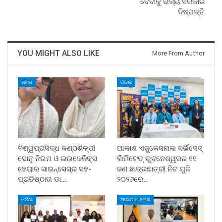
ଦେବାକୁ ରାଜ୍ୟ ସରକାର
ନିଷ୍ପତ୍ତି
YOU MIGHT ALSO LIKE
More From Author
ଖବର
ଓଡିଶା
ବିଶ୍ୱପ୍ରସିଦ୍ଧ କଣ୍ଠଶିଳ୍ପୀ
ଆକାଶ ଏଜୁକେସନାଲ ସର୍ଭିସେସ୍
ସୋନୁ ନିଗମ ଓ ଇଉଜେନିକ୍ସ
ଲିମିଟେଡ୍ ଭୁବନେଶ୍ୱରର ୧୧
ହେୟାର ସାଇନ୍ସେସ୍ର ସହ-
ଜଣ ଛାତ୍ରଛାତ୍ରୀ ନିଟ ଯୁଜି
ପ୍ରତିଷ୍ଠାତା ଡା.…
୨୦୨୬ରେ…
ଓଡିଶା
ଆଶାର ଆଲୋକ