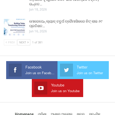
ଉନ୍ନତ…
Jun 18, 2026
ମୋରେପେନ୍ ଲ୍ୟାବ୍ ଚତୁର୍ଥ ତ୍ରୈମାସିକରେ ନିଟ୍ ଲାଭ ୬୯
ପ୍ରତିଶତ…
Jun 16, 2026
PREV
NEXT
1 of 381
Facebook
Twitter
Join us on Facebook
Join us on Twitter
Youtube
Join us on Youtube
Homepage
ଓଡିଶା
ଆଶାର ଆଲୋକ
ଖବର
ସତ-ମିଛ