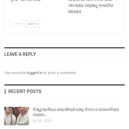
ଏନଏସଇ ପକ୍ଷରୁ ୧କୋଟିର
ସହାୟତା
PREV
NEXT
LEAVE A REPLY
You must be
logged in
to post a comment.
RECENT POSTS
ବିଶ୍ୱପ୍ରସିଦ୍ଧ କଣ୍ଠଶିଳ୍ପୀ ସୋନୁ ନିଗମ ଓ ଇଉଜେନିକ୍ସ
ହେୟାର…
Jul 23, 2026