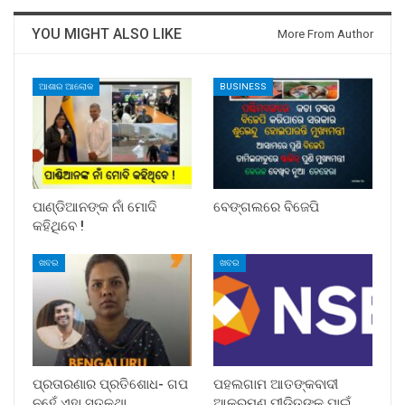
YOU MIGHT ALSO LIKE
More From Author
ଆଶାର ଆଲୋକ
BUSINESS
ପାଣ୍ଡିଆନଙ୍କ ନାଁ ମୋଦି
ବେଙ୍ଗଲରେ ବିଜେପି
କହିଥିବେ !
ଖବର
ଖବର
ପ୍ରତାରଣାର ପ୍ରତିଶୋଧ- ଗପ
ପହଲଗାମ ଆତଙ୍କବାଦୀ
ନୁହେଁ ଏହା ସତକଥା
ଆକ୍ରମଣ ପୀଡିତଙ୍କ ପାଇଁ