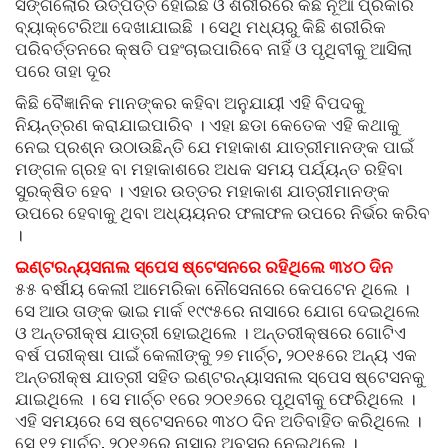
ସିଙ୍ଗଲୋର ଉତ୍ପତ୍ତି ହୋଇଛି ଓ ଶରୀରରେ କିଛି ନୂଆ ପ୍ରକାର
ବ୍ୟାକ୍ଟେରିଆ ଦେଖାଯାଇଛି । ସେଥି ମଧ୍ୟରୁ କିଛି ଶରୀରିକ
ପରିବର୍ତ୍ତନରେ କ୍ଷତି ପହଂଚାଇପାରିବେ ନାହିଁ ଓ ପୃଥିବୀକୁ ଆସିଲା
ପରେ ତାହା ଦୂର
କିଛି ବୈଜ୍ଞାନିକ ମାନଙ୍କର କହିବା ଅନୁଯାୟୀ ଏହି ବିପଦକୁ
ନିୟନ୍ତ୍ରଣ କରାଯାଇପାରିବ । ଏହା ଛଡା କେତେକ ଏହି କଥାକୁ
ନେଇ ପ୍ରଶ୍ନ ଉଠାଉଛିନ୍ତି ଯେ ମହାକାଶ ଯାତ୍ରୀମାନଙ୍କ ପାଇଁ
ମଙ୍ଗଳ ଗ୍ରହ ବା ମହାକାଶରେ ଅଧକ ସମୟ ପର୍ଯ୍ୟନ୍ତ ରହିବା
ସୁରକ୍ଷିତ ହେବ । ଏହାର ଉତ୍ତର ମହାକାଶ ଯାତ୍ରୀମାନଙ୍କ
ଉପରେ ହେବାକୁ ଥିବା ଅଧ୍ୟୟନର ଫଳାଫଳ ଉପରେ ନିର୍ଭର କରିବ
।
ଇଣ୍ଟରନ୍ୟସନାଲ ସ୍ପେସ ଷ୍ଟେସନରେ ରହିଥିଲେ ୩୪୦ ଦିନ
୫୫ ବର୍ଷୀୟ କେଲୀ ଆମେରିକା ନୌସେନାରେ କେପଟେନ ଥିଲେ ।
ସେ ଆଉ ତାଙ୍କ ଭାଇ ମାର୍କ ୧୯୯୫ରେ ନାସାରେ ଯୋଗ ଦେଇଥିଲେ
ଓ ଅନ୍ତରୀକ୍ଷ ଯାତ୍ରୀ ହୋଇଥିଲେ । ଅନ୍ତରୀକ୍ଷରେ ଗୋଟିଏ
ବର୍ଷ ପରୀକ୍ଷା ପାଇଁ କେଲୀଙ୍କୁ ୨୭ ମାର୍ଚ୍ଚ, ୨୦୧୫ରେ ଅନ୍ୟ ଏକ
ଅନ୍ତରୀକ୍ଷ ଯାତ୍ରୀ ସହିତ ଇଣ୍ଟରନ୍ୟାସନାଲ ସ୍ପେସ ଷ୍ଟେସନକୁ
ଯାଇଥିଲେ । ସେ ମାର୍ଚ୍ଚ ୧ରେ ୨୦୧୬ରେ ପୃଥିବୀକୁ ଫେରିଥିଲେ ।
ଏହି ସମୟରେ ସେ ଷ୍ଟେସନରେ ୩୪୦ ଦିନ ଅତିବାହିତ କରିଥିଲେ ।
ସେ ୧୨ ମାର୍ଚ୍ଚ, ୨୦୧୬ରେ ନାସାରୁ ଅବସର ନେଇଥିଲେ ।