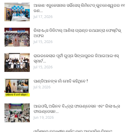
ଆକାଶ ଏଜୁକେସନାଲ ସର୍ଭିସେସ୍ ଲିମିଟେଡ୍ ଭୁବନେଶ୍ୱରର ୧୧
ଜଣ…
Jul 17, 2026
ରିଲାଏନ୍ସ ଡିଜିଟାଲ୍ ଆଣିଲା ଗ୍ରାଣ୍ଡ ରଥଯାତ୍ରା ଫେଷ୍ଟିଭ୍
ଅଫର
Jul 15, 2026
ରାଉରକେଲାର ପୂର୍ବୀ ଗୁପ୍ତା ସିଙ୍ଗାପୁରର ଜିଆଇଆଇଏସ୍
ସ୍ମାର୍ଟ…
Jul 15, 2026
ପାଣ୍ଡିଆନଙ୍କ ନାଁ ମୋଦି କହିଥିବେ !
Jul 9, 2026
ଆଇଓସି, ଅଭିନବ ବିନ୍ଦ୍ରା ଫାଉଣ୍ଡେସନ ଏବଂ ରିଲାଏନ୍ସ
ଫାଉଣ୍ଡେସନ…
Jun 19, 2026
ଓଡ଼ିଶାରେ ବୃଦ୍ଧିଶୀଳ କର୍କଟ ଭାର ଆରମ୍ଭିକ ଚିହ୍ନଟ,