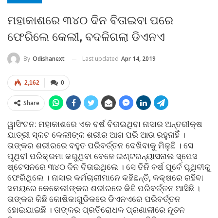
ମହାକାଶରେ ୩୪୦ ଦିନ ବିତାଇବା ପରେ
ଫେରିଲେ କେଲୀ, ବଦଳିଗଲା ଡିଏନଏ
Last updated
Apr 14, 2019
By
Odishanext
2,162
0
Share
ୱାସିଂଟନ: ମହାକାଶରେ ଏକ ବର୍ଷ ବିତାଇଥିବା ନାସାର ଅନ୍ତରୀକ୍ଷ
ଯାତ୍ରୀ ସ୍କଟ କେଲୀଙ୍କ ଶରୀର ଆଗ ପରି ଆଉ ରହୁନାହିଁ ।
ତାଙ୍କର ଶରୀରରେ ବହୁତ ପରିବର୍ତ୍ତନ ଦେଖିବାକୁ ମିଳୁଛି । ସେ
ପୃଥିବୀ ପରିକ୍ରମା କରୁଥିବା ବେଳେ ଇଣ୍ଟରନ୍ୟାସନାଲ ସ୍ପେସ
ଷ୍ଟେସନରେ ୩୪୦ ଦିନ ବିତାଇଥିଲେ । ସେ ତିନି ବର୍ଷ ପୂର୍ବେ ପୃଥିବୀକୁ
ଫେରିଥିଲେ । ନାସାର କର୍ମଚାରୀମାନେ କହିଛନ୍ତି, କକ୍ଷରେ ରହିବା
ସମୟରେ କେକେଲୀଙ୍କର ଶରୀରରେ କିଛି ପରିବର୍ତ୍ତନ ଆସିଛି ।
ତାଙ୍କର କିଛି କୋଷିକାଗୁଡିକରେ ଡିଏନଏରେ ପରିବର୍ତ୍ତନ
ହୋଇଯାଇଛି । ତାଙ୍କର ପ୍ରତିରୋଧକ ପ୍ରଣାଳୀରେ ନୂତନ