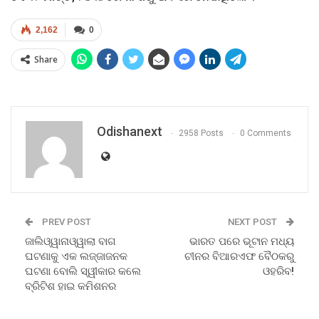
2,162
0
Share
Odishanext
2958 Posts
0 Comments
PREV POST
NEXT POST
ଜାଲିଓ୍ୱାନାଓ୍ୱାଲା ବାଗ
ଭାରତ ପରେ ଭୂଟାନ ମଧ୍ୟ
ଘଟଣାକୁ ଏକ ଲଜ୍ଜାଜନକ
ଚୀନର ବିଆରଏଫ ବୈଠକରୁ
ଘଟଣା ବୋଲି ସ୍ୱୀକାର କଲେ
ଓହରିବ!
ବ୍ରିଟିଶ ହାଇ କମିଶନର