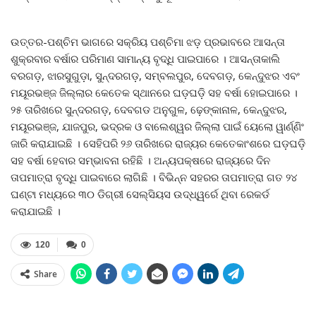
ଉତ୍ତର-ପଶ୍ଚିମ ଭାଗରେ ସକ୍ରିୟ ପଶ୍ଚିମା ଝଡ଼ ପ୍ରଭାବରେ ଆସନ୍ତା
ଶୁକ୍ରବାର ବର୍ଷାର ପରିମାଣ ସାମାନ୍ୟ ବୃଦ୍ଧି ପାଇପାରେ । ଆସନ୍ତାକାଲି
ବରଗଡ଼, ଝାରସୁଗୁଡ଼ା, ସୁନ୍ଦରଗଡ଼, ସମ୍ବଲପୁର, ଦେବଗଡ଼, କେନ୍ଦୁଝର ଏବଂ
ମୟୂରଭଞ୍ଜ ଜିଲ୍ଲାର କେତେକ ସ୍ଥାନରେ ଘଡ଼ଘଡ଼ି ସହ ବର୍ଷା ହୋଇପାରେ ।
୨୫ ତାରିଖରେ ସୁନ୍ଦରଗଡ଼, ଦେବଗଡ ଅନୁଗୁଳ, ଢ଼େଙ୍କାନାଳ, କେନ୍ଦୁଝର,
ମୟୂରଭଞ୍ଜ, ଯାଜପୁର, ଭଦ୍ରକ ଓ ବାଲେଶ୍ୱର ଜିଲ୍ଲା ପାଇଁ ୟେଲୋ ୱାର୍ଣ୍ଣିଂ
ଜାରି କରାଯାଇଛି । ସେହିପରି ୨୬ ତାରିଖରେ ରାଜ୍ୟର କେତେକାଂଶରେ ଘଡ଼ଘଡ଼ି
ସହ ବର୍ଷା ହେବାର ସମ୍ଭାବନା ରହିଛି । ଅନ୍ୟପକ୍ଷରେ ରାଜ୍ୟରେ ଦିନ
ତାପମାତ୍ରା ବୃଦ୍ଧି ପାଇବାରେ ଲାଗିଛି । ବିଭିନ୍ନ ସହରର ତାପମାତ୍ରା ଗତ ୨୪
ଘଣ୍ଟା ମଧ୍ୟରେ ୩୦ ଡିଗ୍ରୀ ସେଲ୍‍ସିୟସ ଉଦ୍ଧ୍ୱର୍ରେ ଥିବା ରେକର୍ଡ
କରାଯାଇଛି ।
120
0
Share