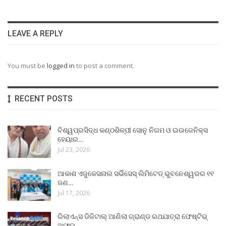
LEAVE A REPLY
You must be
logged in
to post a comment.
RECENT POSTS
ବିଶ୍ୱପ୍ରସିଦ୍ଧ କଣ୍ଠଶିଳ୍ପୀ ସୋନୁ ନିଗମ ଓ ଇଉଜେନିକ୍ସ
ହେୟାର…
Jul 23, 2026
ଆକାଶ ଏଜୁକେସନାଲ ସର୍ଭିସେସ୍ ଲିମିଟେଡ୍ ଭୁବନେଶ୍ୱରର ୧୧
ଜଣ…
Jul 17, 2026
ରିଲାଏନ୍ସ ଡିଜିଟାଲ୍ ଆଣିଲା ଗ୍ରାଣ୍ଡ ରଥଯାତ୍ରା ଫେଷ୍ଟିଭ୍
ଅଫର