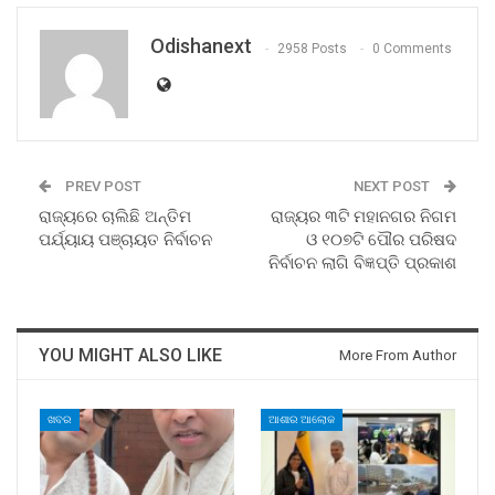
Odishanext
2958 Posts
0 Comments
PREV POST
NEXT POST
ରାଜ୍ୟରେ ଚାଲିଛି ଅନ୍ତିମ
ରାଜ୍ୟର ୩ଟି ମହାନଗର ନିଗମ
ପର୍ଯ୍ୟାୟ ପଞ୍ଚାୟତ ନିର୍ବାଚନ
ଓ ୧୦୭ଟି ପୌର ପରିଷଦ
ନିର୍ବାଚନ ଲାଗି ବିଜ୍ଞପ୍ତି ପ୍ରକାଶ
YOU MIGHT ALSO LIKE
More From Author
ଖବର
ଆଶାର ଆଲୋକ