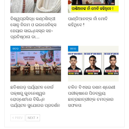
ବିଶ୍ୱପ୍ରସିଦ୍ଧ କଣ୍ଠଶିଳ୍ପୀ
ପାଣ୍ଡିଆନଙ୍କ ନାଁ ମୋଦି
ସୋନୁ ନିଗମ ଓ ଇଉଜେନିକ୍ସ
କହିଥିବେ !
ହେୟାର ସାଇନ୍ସେସ୍ର ସହ-
ପ୍ରତିଷ୍ଠାତା ଡା.…
ଖବର
ଖବର
ଛତିଶଗଡ଼ ପର୍ଯ୍ୟଟନ ବୋର୍ଡ
ଚଳିତ ବିଏସଇ ଦଶମ ଶ୍ରେଣୀ
ପକ୍ଷରୁ ଭୁବନେଶ୍ୱର
ପରୀକ୍ଷାରେ ପିଡବ୍ଲ୍ୟୁ
ରୋଡ୍‌ଶୋ’ରେ ବିଭିନ୍ନ
ଛାତ୍ରଛାତ୍ରୀଙ୍କ ଚମତ୍କାର
ପର୍ଯ୍ୟଟନ ସୁଯୋଗର ପ୍ରଦର୍ଶନ
ସଫଳତା
PREV
NEXT