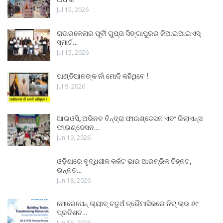
Jul 15, 2026
ରାଉରକେଲାର ପୂର୍ବୀ ଗୁପ୍ତା ସିଙ୍ଗାପୁରର ଜିଆଇଆଇଏସ୍
ସ୍ମାର୍ଟ…
Jul 15, 2026
ପାଣ୍ଡିଆନଙ୍କ ନାଁ ମୋଦି କହିଥିବେ !
Jul 9, 2026
ଆଇଓସି, ଅଭିନବ ବିନ୍ଦ୍ରା ଫାଉଣ୍ଡେସନ ଏବଂ ରିଲାଏନ୍ସ
ଫାଉଣ୍ଡେସନ…
Jun 19, 2026
ଓଡ଼ିଶାରେ ବୃଦ୍ଧିଶୀଳ କର୍କଟ ଭାର ଆରମ୍ଭିକ ଚିହ୍ନଟ,
ଉନ୍ନତ…
Jun 18, 2026
ମୋରେପେନ୍ ଲ୍ୟାବ୍ ଚତୁର୍ଥ ତ୍ରୈମାସିକରେ ନିଟ୍ ଲାଭ ୬୯
ପ୍ରତିଶତ…
Jun 16, 2026