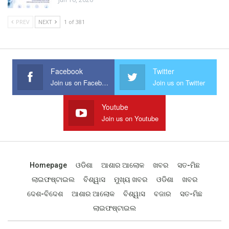
PREV
NEXT
1 of 381
Facebook
Twitter
Join us on Facebook
Join us on Twitter
Youtube
Join us on Youtube
Homepage
ଓଡିଶା
ଆଶାର ଆଲୋକ
ଖବର
ସତ-ମିଛ
ଲାଇଫଷ୍ଟାଇଲ
ବିଶ୍ୱାସ
ମୁଖ୍ୟ ଖବର
ଓଡିଶା
ଖବର
ଦେଶ-ବିଦେଶ
ଆଶାର ଆଲୋକ
ବିଶ୍ୱାସ
ବଜାର
ସତ-ମିଛ
ଲାଇଫଷ୍ଟାଇଲ