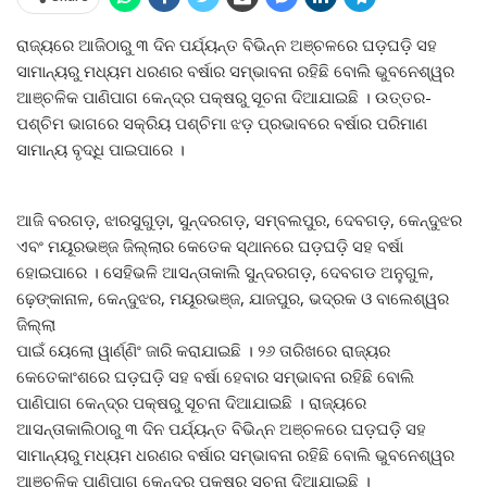
ରାଜ୍ୟରେ ଆଜିଠାରୁ ୩ ଦିନ ପର୍ଯ୍ୟନ୍ତ ବିଭିନ୍ନ ଅଞ୍ଚଳରେ ଘଡ଼ଘଡ଼ି ସହ
ସାମାନ୍ୟରୁ ମଧ୍ୟମ ଧରଣର ବର୍ଷାର ସମ୍ଭାବନା ରହିଛି ବୋଲି ଭୁବନେଶ୍ୱର
ଆଞ୍ଚଳିକ ପାଣିପାଗ କେନ୍ଦ୍ର ପକ୍ଷରୁ ସୂଚନା ଦିଆଯାଇଛି । ଉତ୍ତର-
ପଶ୍ଚିମ ଭାଗରେ ସକ୍ରିୟ ପଶ୍ଚିମା ଝଡ଼ ପ୍ରଭାବରେ ବର୍ଷାର ପରିମାଣ
ସାମାନ୍ୟ ବୃଦ୍ଧି ପାଇପାରେ ।
ଆଜି ବରଗଡ଼, ଝାରସୁଗୁଡ଼ା, ସୁନ୍ଦରଗଡ଼, ସମ୍ବଲପୁର, ଦେବଗଡ଼, କେନ୍ଦୁଝର
ଏବଂ ମୟୂରଭଞ୍ଜ ଜିଲ୍ଲାର କେତେକ ସ୍ଥାନରେ ଘଡ଼ଘଡ଼ି ସହ ବର୍ଷା
ହୋଇପାରେ । ସେହିଭଳି ଆସନ୍ତାକାଲି ସୁନ୍ଦରଗଡ଼, ଦେବଗଡ ଅନୁଗୁଳ,
ଢ଼େଙ୍କାନାଳ, କେନ୍ଦୁଝର, ମୟୂରଭଞ୍ଜ, ଯାଜପୁର, ଭଦ୍ରକ ଓ ବାଲେଶ୍ୱର
ଜିଲ୍ଲା
ପାଇଁ ୟେଲୋ ୱାର୍ଣ୍ଣିଂ ଜାରି କରାଯାଇଛି । ୨୬ ତାରିଖରେ ରାଜ୍ୟର
କେତେକାଂଶରେ ଘଡ଼ଘଡ଼ି ସହ ବର୍ଷା ହେବାର ସମ୍ଭାବନା ରହିଛି ବୋଲି
ପାଣିପାଗ କେନ୍ଦ୍ର ପକ୍ଷରୁ ସୂଚନା ଦିଆଯାଇଛି । ରାଜ୍ୟରେ
ଆସନ୍ତାକାଲିଠାରୁ ୩ ଦିନ ପର୍ଯ୍ୟନ୍ତ ବିଭିନ୍ନ ଅଞ୍ଚଳରେ ଘଡ଼ଘଡ଼ି ସହ
ସାମାନ୍ୟରୁ ମଧ୍ୟମ ଧରଣର ବର୍ଷାର ସମ୍ଭାବନା ରହିଛି ବୋଲି ଭୁବନେଶ୍ୱର
ଆଞ୍ଚଳିକ ପାଣିପାଗ କେନ୍ଦ୍ର ପକ୍ଷରୁ ସୂଚନା ଦିଆଯାଇଛି ।