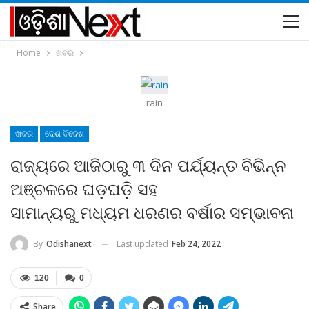
Home
ଖବର
rain
ଖବର
ଦେଶ-ବିଦେଶ
ରାଜ୍ୟରେ ଆଜିଠାରୁ ୩ ଦିନ ପର୍ଯ୍ୟନ୍ତ ବିଭିନ୍ନ
ଅଞ୍ଚଳରେ ଘଡ଼ଘଡ଼ି ସହ
ସାମାନ୍ୟରୁ ମଧ୍ୟମ ଧରଣର ବର୍ଷାର ସମ୍ଭାବନା
Last updated
Feb 24, 2022
By
Odishanext
120
0
Share