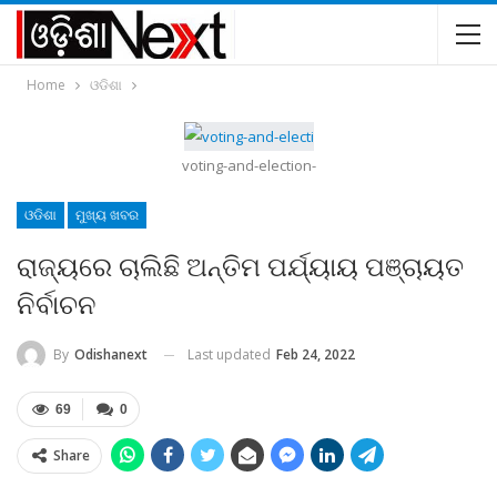
Home
ଓଡିଶା
voting-and-election-
ଓଡିଶା
ମୁଖ୍ୟ ଖବର
ରାଜ୍ୟରେ ଚାଲିଛି ଅନ୍ତିମ ପର୍ଯ୍ୟାୟ ପଞ୍ଚାୟତ
ନିର୍ବାଚନ
Last updated
Feb 24, 2022
By
Odishanext
69
0
Share