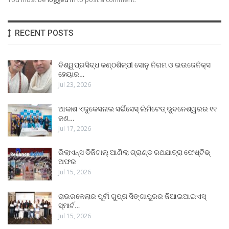
RECENT POSTS
ବିଶ୍ୱପ୍ରସିଦ୍ଧ କଣ୍ଠଶିଳ୍ପୀ ସୋନୁ ନିଗମ ଓ ଇଉଜେନିକ୍ସ
ହେୟାର…
Jul 23, 2026
ଆକାଶ ଏଜୁକେସନାଲ ସର୍ଭିସେସ୍ ଲିମିଟେଡ୍ ଭୁବନେଶ୍ୱରର ୧୧
ଜଣ…
Jul 17, 2026
ରିଲାଏନ୍ସ ଡିଜିଟାଲ୍ ଆଣିଲା ଗ୍ରାଣ୍ଡ ରଥଯାତ୍ରା ଫେଷ୍ଟିଭ୍
ଅଫର
Jul 15, 2026
ରାଉରକେଲାର ପୂର୍ବୀ ଗୁପ୍ତା ସିଙ୍ଗାପୁରର ଜିଆଇଆଇଏସ୍
ସ୍ମାର୍ଟ…
Jul 15, 2026