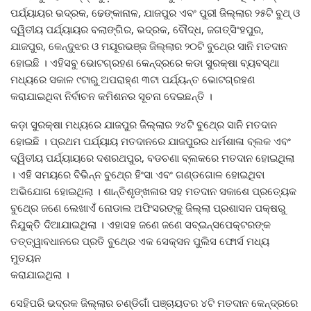
ପର୍ଯ୍ୟାୟର ଭଦ୍ରକ, ଢେଙ୍କାନାଳ, ଯାଜପୁର ଏବଂ ପୁରୀ ଜିଲ୍ଲାର ୨୫ଟି ବୁଥ୍‍ ଓ
ଦ୍ୱିତୀୟ ପର୍ଯ୍ୟାୟର ବଲାଙ୍ଗିର, ଭଦ୍ରକ, ବୌଦ୍ଧ, ଜଗତ୍‍ସିଂହପୁର,
ଯାଜପୁର, କେନ୍ଦୁଝର ଓ ମୟୂରଭଞ୍ଜ ଜିଲ୍ଲାର ୨୦ଟି ବୁଥ୍‍ରେ ସାନି ମତଦାନ
ହୋଇଛି । ଏହିସବୁ ଭୋଟଗ୍ରହଣ କେନ୍ଦ୍ରରେ କଡା ସୁରକ୍ଷା ବ୍ୟବସ୍ଥା
ମଧ୍ୟରେ ସକାଳ ୯ଟାରୁ ଅପରାହ୍ଣ ୩ଟା ପର୍ଯ୍ୟନ୍ତ ଭୋଟଗ୍ରହଣ
କରାଯାଇଥିବା ନିର୍ବାଚନ କମିଶନର ସୂଚନା ଦେଇଛନ୍ତି ।
କଡ଼ା ସୁରକ୍ଷା ମଧ୍ୟରେ ଯାଜପୁର ଜିଲ୍ଲାର ୨୪ଟି ବୁଥ୍‍ରେ ସାନି ମତଦାନ
ହୋଇଛି । ପ୍ରଥମ ପର୍ଯ୍ୟାୟ ମତଦାନରେ ଯାଜପୁରର ଧର୍ମଶାଳା ବ୍ଲକ ଏବଂ
ଦ୍ୱିତୀୟ ପର୍ଯ୍ୟାୟରେ ଦଶରଥପୁର, ବଡଚଣା ବ୍ଲକରେ ମତଦାନ ହୋଇଥିଲା
। ଏହି ସମୟରେ ବିଭିନ୍ନ ବୁଥ୍‍ରେ ହିଂସା ଏବଂ ଗଣ୍ଡଗୋଳ ହୋଇଥିବା
ଅଭିଯୋଗ ହୋଇଥିଲା । ଶାନ୍ତିଶୃଙ୍ଖଳାର ସହ ମତଦାନ ସକାଶେ ପ୍ରତ୍ୟେକ
ବୁଥ୍‍ରେ ଜଣେ ଲେଖାଏଁ ନୋଡାଲ ଅଫିସରଙ୍କୁ ଜିଲ୍ଲା ପ୍ରଶାସନ ପକ୍ଷରୁ
ନିଯୁକ୍ତି ଦିଆଯାଇଥିଲା । ଏହାସହ ଜଣେ ଜଣେ ସବ୍‍ଇନ୍ସପେକ୍ଟରଙ୍କ
ତତ୍ତ୍ୱାବଧାନରେ ପ୍ରତି ବୁଥ୍‍ରେ ଏକ ସେକ୍ସନ ପୁଲିସ ଫୋର୍ସ ମଧ୍ୟ
ମୁତୟନ
କରାଯାଇଥିଲା ।
ସେହିପରି ଭଦ୍ରକ ଜିଲ୍ଲାର ଚଣ୍ଡିଗାଁ ପଞ୍ଚାୟତର ୪ଟି ମତଦାନ କେନ୍ଦ୍ରରେ