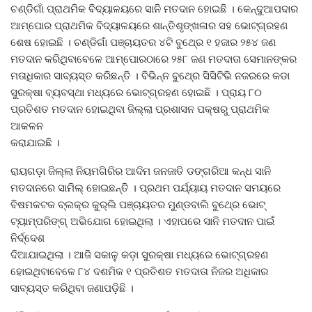
ଚଣ୍ଡିଗାଁ ପ୍ରାଥମିକ ବିଦ୍ୟାଳୟରେ ସାନି ମତଦାନ ହୋଇଛି । କେନ୍ଦୁଆପଦାର
ଆମ୍ପୋର ପ୍ରାଥମିକ ବିଦ୍ୟାଳୟରେ ଶାନ୍ତିଶୃଙ୍ଖଳାର ସହ ଭୋଟ୍‍ଗ୍ରହଣ
ଶେଷ ହୋଇଛି । ଚଣ୍ଡିଗାଁ ପଞ୍ଚାୟତର ୪ଟି ବୁଥ୍‍ରେ ୧ ହଜାର ୨୫୪ ଜଣ
ମତଦାନ କରିଥିବାବେଳେ ଆମ୍ପୋରଠାରେ ୨୫୮ ଜଣ ମତଦାତା ସେମାନଙ୍କର
ମତାଧିକାର ସାବ୍ୟସ୍ତ କରିଛନ୍ତି । ବିଭିନ୍ନ ବୁଥ୍‍ରେ ସିସିଟିଭି ନଜରରେ କଡା
ସୁରକ୍ଷା ବ୍ୟବସ୍ଥା ମଧ୍ୟରେ ଭୋଟ୍‍ଗ୍ରହଣ ହୋଇଛି । ପ୍ରାୟ ୮୦
ପ୍ରତିଶତ ମତଦାନ ହୋଇଥିବା ଜିଲ୍ଲା ପ୍ରଶାସନ ପକ୍ଷରୁ ପ୍ରାଥମିକ
ଆକଳନ
କରାଯାଇଛି ।
ରାୟଗଡ଼ା ଜିଲ୍ଲା ନିୟମଗିରିର ଆଦିମ ଜନଜାତି ଡଙ୍ଗରିଆ କନ୍ଧ ସାନି
ମତଦାନରେ ସାମିଲ୍‍ ହୋଇଛନ୍ତି । ପ୍ରଥମ ପର୍ଯ୍ୟାୟ ମତଦାନ ସମୟରେ
ବିଷମକଟକ ବ୍ଲକ୍‍ର କୁର୍‍ଲି ପଞ୍ଚାୟତର ମୁଣ୍ଡବାଲି ବୁଥ୍‍ରେ ଭୋଟ୍‍
ଟ୍ୟାମ୍ପରିଙ୍ଗ୍‍ ଅଭିଯୋଗ ହୋଇଥିଲା । ଏହାପରେ ସାନି ମତଦାନ ପାଇଁ
ନିର୍ଦ୍ଦେଶ
ଦିଆଯାଇଥିଲା । ଆଜି ସକାଳୁ କଡ଼ା ସୁରକ୍ଷା ମଧ୍ୟରେ ଭୋଟ୍‍ଗ୍ରହଣ
ହୋଇଥିବାବେଳେ ୮୪ ଦଶମିକ ୧ ପ୍ରତିଶତ ମତଦାତା ନିଜର ଅଧିକାର
ସାବ୍ୟସ୍ତ କରିଥିବା ଜଣାପଡ଼ିଛି ।