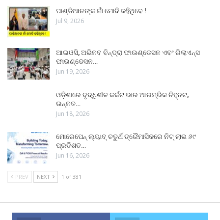
ପାଣ୍ଡିଆନଙ୍କ ନାଁ ମୋଦି କହିଥିବେ !
Jul 9, 2026
ଆଇଓସି, ଅଭିନବ ବିନ୍ଦ୍ରା ଫାଉଣ୍ଡେସନ ଏବଂ ରିଲାଏନ୍ସ
ଫାଉଣ୍ଡେସନ…
Jun 19, 2026
ଓଡ଼ିଶାରେ ବୃଦ୍ଧିଶୀଳ କର୍କଟ ଭାର ଆରମ୍ଭିକ ଚିହ୍ନଟ,
ଉନ୍ନତ…
Jun 18, 2026
ମୋରେପେନ୍ ଲ୍ୟାବ୍ ଚତୁର୍ଥ ତ୍ରୈମାସିକରେ ନିଟ୍ ଲାଭ ୬୯
ପ୍ରତିଶତ…
Jun 16, 2026
PREV
NEXT
1 of 381