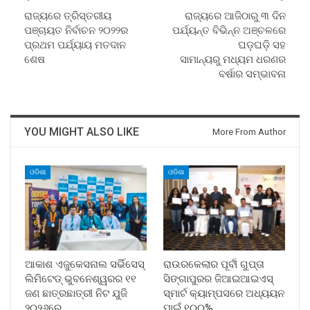
ରାଜ୍ୟରେ ତ୍ରିସ୍ତରୀୟ
ରାଜ୍ୟରେ ଆଜିଠାରୁ ୩ ଦିନ
ପଞ୍ଚାୟତ ନିର୍ବାଚନ ୨୦୨୨ର
ପର୍ଯ୍ୟନ୍ତ ବିଭିନ୍ନ ଅଞ୍ଚଳରେ
ପ୍ରଥମ ପର୍ଯ୍ୟାୟ ମତଦାନ
ଘଡ଼ଘଡ଼ି ସହ
ଶେଷ
ସାମାନ୍ୟରୁ ମଧ୍ୟମ ଧରଣର
ବର୍ଷାର ସମ୍ଭାବନା
YOU MIGHT ALSO LIKE
More From Author
ଓଡିଶା
ଓଡିଶା
ଆକାଶ ଏଜୁକେସନାଲ ସର୍ଭିସେସ୍
ରାଉରକେଲାର ପୂର୍ବୀ ଗୁପ୍ତା
ଲିମିଟେଡ୍ ଭୁବନେଶ୍ୱରର ୧୧
ସିଙ୍ଗାପୁରର ଜିଆଇଆଇଏସ୍
ଜଣ ଛାତ୍ରଛାତ୍ରୀ ନିଟ ଯୁଜି
ସ୍ମାର୍ଟ କ୍ୟାମ୍ପସରେ ଅଧ୍ୟୟନ
୨୦୨୬ରେ…
ପାଇଁ ୧୦୦%…