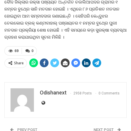
ବୌଦ ଜିଲ୍ଲାର ରକ୍‍ସା ପଞ୍ଚାୟତ ଅନ୍ତର୍ଗତ ଚଉଲିଆପଦର ଗ୍ରାମର ୧
ନମ୍ବର ବୁଥ୍‍ରେ ସାନି ମତଦାନ ହୋଇଛି । ଏଥିରେ ୮୬ ପ୍ରତିଶତ ମତଦାନ
ହୋଇଥିବା ଆମ ସମ୍ବାଦଦାତା ଜଣାଇଛନ୍ତି । ସେହିପରି କେନ୍ଦୁଝର
ତେଲକୋଇ ବ୍ଲକ୍‍ କଣ୍ଟାବାହାଲ୍‍ ପଞ୍ଜାୟତର ୧ ନମ୍ବର ବୁଥ୍‍ରେ ପୁନଃ
ମତଦାନ ପ୍ରକ୍ରିୟା ଶେଷ ହୋଇଛି । ଏହି ସମୟରେ କଡ଼ା ସୁରକ୍ଷା ବ୍ୟବସ୍ଥା
ଗ୍ରହଣ କରାଯାଇଥିବା ସୂଚନା ମିଳିଛି ।
69
0
Share
Odishanext
2958 Posts
0 Comments
PREV POST
NEXT POST