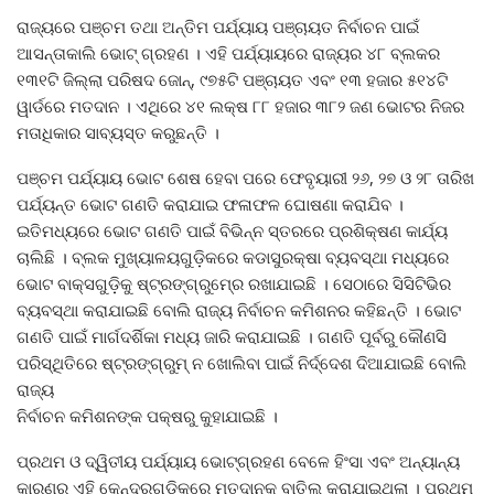
ରାଜ୍ୟରେ ପଞ୍ଚମ ତଥା ଅନ୍ତିମ ପର୍ଯ୍ୟାୟ ପଞ୍ଚାୟତ ନିର୍ବାଚନ ପାଇଁ
ଆସନ୍ତାକାଲି ଭୋଟ୍‍ ଗ୍ରହଣ । ଏହି ପର୍ଯ୍ୟାୟରେ ରାଜ୍ୟର ୪୮ ବ୍ଲକର
୧୩୧ଟି ଜିଲ୍ଲା ପରିଷଦ ଜୋନ୍‍, ୯୭୫ଟି ପଞ୍ଚାୟତ ଏବଂ ୧୩ ହଜାର ୫୧୪ଟି
ୱାର୍ଡରେ ମତଦାନ । ଏଥିରେ ୪୧ ଲକ୍ଷ ୮୮ ହଜାର ୩୮୨ ଜଣ ଭୋଟର ନିଜର
ମତାଧିକାର ସାବ୍ୟସ୍ତ କରୁଛନ୍ତି ।
ପଞ୍ଚମ ପର୍ଯ୍ୟାୟ ଭୋଟ ଶେଷ ହେବା ପରେ ଫେବୃୟାରୀ ୨୬, ୨୭ ଓ ୨୮ ତାରିଖ
ପର୍ଯ୍ୟନ୍ତ ଭୋଟ ଗଣତି କରାଯାଇ ଫଳାଫଳ ଘୋଷଣା କରାଯିବ ।
ଇତିମଧ୍ୟରେ ଭୋଟ ଗଣତି ପାଇଁ ବିଭିନ୍ନ ସ୍ତରରେ ପ୍ରଶିକ୍ଷଣ କାର୍ଯ୍ୟ
ଚାଲିଛି । ବ୍ଲକ ମୁଖ୍ୟାଳୟଗୁଡ଼ିକରେ କଡାସୁରକ୍ଷା ବ୍ୟବସ୍ଥା ମଧ୍ୟରେ
ଭୋଟ ବାକ୍ସଗୁଡ଼ିକୁ ଷ୍ଟ୍ରଙ୍ଗ୍‍ରୁମ୍‍ରେ ରଖାଯାଇଛି । ସେଠାରେ ସିସିଟିଭିର
ବ୍ୟବସ୍ଥା କରାଯାଇଛି ବୋଲି ରାଜ୍ୟ ନିର୍ବାଚନ କମିଶନର କହିଛନ୍ତି । ଭୋଟ
ଗଣତି ପାଇଁ ମାର୍ଗଦର୍ଶିକା ମଧ୍ୟ ଜାରି କରାଯାଇଛି । ଗଣତି ପୂର୍ବରୁ କୌଣସି
ପରିସ୍ଥିତିରେ ଷ୍ଟ୍ରଙ୍ଗ୍‍ରୁମ୍‍ ନ ଖୋଲିବା ପାଇଁ ନିର୍ଦ୍ଦେଶ ଦିଆଯାଇଛି ବୋଲି
ରାଜ୍ୟ
ନିର୍ବାଚନ କମିଶନଙ୍କ ପକ୍ଷରୁ କୁହାଯାଇଛି ।
ପ୍ରଥମ ଓ ଦ୍ୱିତୀୟ ପର୍ଯ୍ୟାୟ ଭୋଟ୍‍ଗ୍ରହଣ ବେଳେ ହିଂସା ଏବଂ ଅନ୍ୟାନ୍ୟ
କାରଣରୁ ଏହି କେନ୍ଦ୍ରଗୁଡ଼ିକରେ ମତଦାନକୁ ବାତିଲ କରାଯାଇଥିଲା । ପ୍ରଥମ