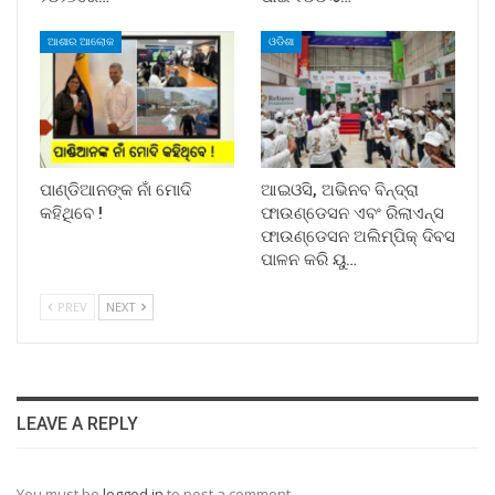
ଆଶାର ଆଲୋକ
ଓଡିଶା
ପାଣ୍ଡିଆନଙ୍କ ନାଁ ମୋଦି
ଆଇଓସି, ଅଭିନବ ବିନ୍ଦ୍ରା
କହିଥିବେ !
ଫାଉଣ୍ଡେସନ ଏବଂ ରିଲାଏନ୍ସ
ଫାଉଣ୍ଡେସନ ଅଲିମ୍ପିକ୍ ଦିବସ
ପାଳନ କରି ୟୁ…
PREV
NEXT
LEAVE A REPLY
You must be
logged in
to post a comment.