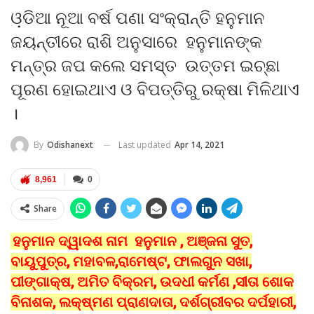
ଓ଼ଡିଆ ନୂଆ ବର୍ଷ ପଣା ସଂକ୍ରାନ୍ତି ହନୁମାନ
ଜୟନ୍ତୀରେ ରାଶି ଅନୁସାରେ ହନୁମାନଙ୍କ
ମନ୍ତ୍ର ଜପ କଲେ ସମସ୍ତ ଉତ୍ତମ ଇଚ୍ଛା
ପୂରଣ ହୋଇଥାଏ ଓ ବିପତ୍ତିରୁ ରକ୍ଷା ମିଳିଥାଏ
।
Last updated
Apr 14, 2021
By
Odishanext
8,961
0
Share
ହନୁମାନ ଦ୍ୱାଦଶ ନାମ ହନୁମାନ , ଅଞ୍ଜନା ସୁତ,
ବାୟୁପୁତ୍ର, ମହାବଳ,ରାମେଷ୍ଟ, ଫାଲଗୁନ ସଖା,
ପୀଙ୍ଗାକ୍ଷ, ଅମିତ ବିକ୍ରମ, ଉଦଧୀ କର୍ମଣ ,ସୀତା ଶୋକ
ବିନାଶକ, ଲକ୍ଷ୍ମଣ ପ୍ରାଣଦାତା, ଦର୍ଶଗ୍ରୀବର ଦର୍ପହାରୀ,