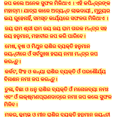
ଜପ କଲେ ଅନେକ ସୁଫଳ ମିଳିଥାଏ । ଏହି କପିନ୍ଦ୍ରଙ୍କ
ମହାତ୍ମ। ଯାତ୍ରା କାଳେ ଅତ୍ୟନ୍ତ ଲାଭଦାୟୀ , ମୃତ୍ୟୁର
ଭୟ ରୁହେନାହିଁ, ସମସ୍ତ କାର୍ଯ୍ୟରେ ସଫଳତା ମିଳିଥାଏ ।
ଜୟ ରାମ ଶ୍ରୀ ରାମ ଜୟ ଜୟ ରାମ ତାରକ ମନ୍ତ୍ର ସହ
ଜୟ ହନୁମାନ, ମହାବୀର ଜପ କରି ପାରିବେ।
ମେଷ, ବୃଷ ଓ ମିଥୁନ ରାଶିର ବ୍ୟକ୍ତି ହନୁମାନ
ଜୟନ୍ତୀରେ ଓଁ ସର୍ବଦୁଃଖ ହରାୟ ନମଃ ମନ୍ତ୍ର ଜପ
କରନ୍ତୁ।
କର୍କଟ, ସିଂହ ଓ କନ୍ୟା ରାଶିର ବ୍ୟକ୍ତି ଓଁ ପରଶୌର୍ଯ୍ୟ
ବିନାଶନ ନମଃ ଜପ କରନ୍ତୁ।
ତୁଳା, ବିଛା ଓ ଧନୁ ରାଶିର ବ୍ୟକ୍ତି ଓଁ ମନୋଜବ୍ୟା ନମଃ
ଏବଂ ଓଁ ଲକ୍ଷ୍ମଣପ୍ରାଣଦାତ୍ରେ ନମଃ ଜପ କଲେ ସୁଫଳ
ମିଳିବ।
ମକର, କୁମ୍ଭ ଓ ମୀନ ରାଶିର ବ୍ୟକ୍ତି ହନୁମାନ ଜୟନ୍ତୀ