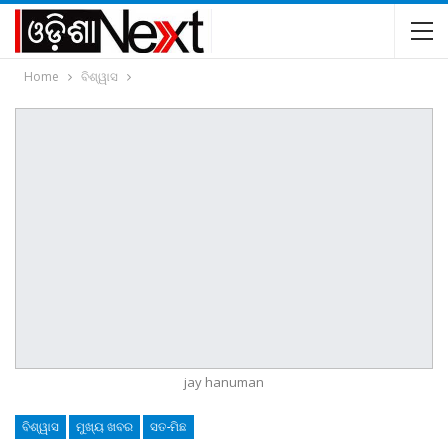
Home
ବିଶ୍ୱାସ
jay hanuman
ବିଶ୍ୱାସ
ମୁଖ୍ୟ ଖବର
ସତ-ମିଛ