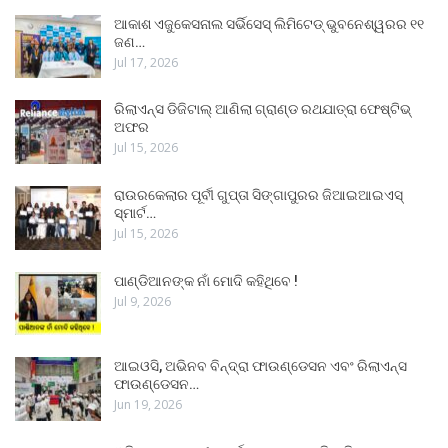
ଆକାଶ ଏଜୁକେସନାଲ ସର୍ଭିସେସ୍ ଲିମିଟେଡ୍ ଭୁବନେଶ୍ୱରର ୧୧
ଜଣ…
Jul 17, 2026
ରିଲାଏନ୍ସ ଡିଜିଟାଲ୍ ଆଣିଲା ଗ୍ରାଣ୍ଡ ରଥଯାତ୍ରା ଫେଷ୍ଟିଭ୍
ଅଫର
Jul 15, 2026
ରାଉରକେଲାର ପୂର୍ବୀ ଗୁପ୍ତା ସିଙ୍ଗାପୁରର ଜିଆଇଆଇଏସ୍
ସ୍ମାର୍ଟ…
Jul 15, 2026
ପାଣ୍ଡିଆନଙ୍କ ନାଁ ମୋଦି କହିଥିବେ !
Jul 9, 2026
ଆଇଓସି, ଅଭିନବ ବିନ୍ଦ୍ରା ଫାଉଣ୍ଡେସନ ଏବଂ ରିଲାଏନ୍ସ
ଫାଉଣ୍ଡେସନ…
Jun 19, 2026