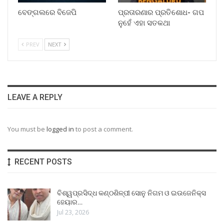
ବେଙ୍ଗଲରେ ବିଜେପି
ପ୍ରତାରଣାର ପ୍ରତିଶୋଧ- ଗପ
ନୁହେଁ ଏହା ସତକଥା
PREV
NEXT
LEAVE A REPLY
You must be
logged in
to post a comment.
RECENT POSTS
ବିଶ୍ୱପ୍ରସିଦ୍ଧ କଣ୍ଠଶିଳ୍ପୀ ସୋନୁ ନିଗମ ଓ ଇଉଜେନିକ୍ସ
ହେୟାର…
Jul 23, 2026