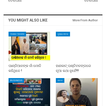
ବେଲପଣା
ବେଲପଣା
YOU MIGHT ALSO LIKE
More From Author
ଆଶାର ଆଲୋକ
ମୁଖ୍ୟ ଖବର
ପାଣ୍ଡିଆନଙ୍କ ନାଁ ମୋଦି
ହାଣକାଟ୍‌ ପଶ୍ଚିମବଙ୍ଗରେ
କହିଥିବେ !
ନୂଆ କଥା ନୁହେଁ!!!
BUSINESS
ଖବର