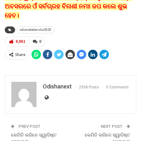
ଅବସରରେ ଓଁ ସର୍ବଗ୍ରହ ବିନାଶୀ ନମଃ ଜପ କଲେ ଶୁଭ
ହେବ।
odianababarsha2020
8,961
0
Share
Odishanext
2958 Posts
0 Comments
PREV POST
NEXT POST
କେମିତି କରିବେ ସ୍ୱାଦିଷ୍ଟ
କେମିତି କରିବେ ସ୍ୱାଦିଷ୍ଟ