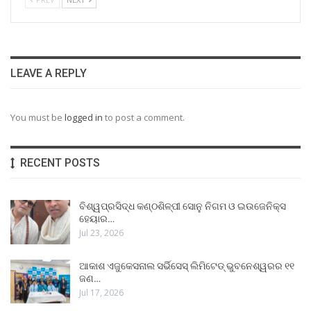
LEAVE A REPLY
You must be
logged in
to post a comment.
RECENT POSTS
ବିଶ୍ୱପ୍ରସିଦ୍ଧ କଣ୍ଠଶିଳ୍ପୀ ସୋନୁ ନିଗମ ଓ ଇଉଜେନିକ୍ସ
ହେୟାର…
Jul 23, 2026
ଆକାଶ ଏଜୁକେସନାଲ ସର୍ଭିସେସ୍ ଲିମିଟେଡ୍ ଭୁବନେଶ୍ୱରର ୧୧
ଜଣ…
Jul 17, 2026