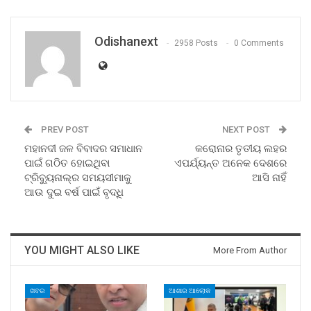
Odishanext
2958 Posts
0 Comments
PREV POST
NEXT POST
ମହାନଦୀ ଜଳ ବିବାଦର ସମାଧାନ
କରୋନାର ତୃତୀୟ ଲହର
ପାଇଁ ଗଠିତ ହୋଇଥିବା
ଏପର୍ଯ୍ୟନ୍ତ ଅନେକ ଦେଶରେ
ଟ୍ରିବ୍ୟୁନାଲ୍‍ର ସମୟସୀମାକୁ
ଆସି ନାହିଁ
ଆଉ ଦୁଇ ବର୍ଷ ପାଇଁ ବୃଦ୍ଧି
YOU MIGHT ALSO LIKE
More From Author
ଖବର
ଆଶାର ଆଲୋକ