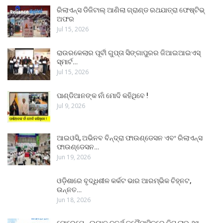
ରିଲାଏନ୍ସ ଡିଜିଟାଲ୍ ଆଣିଲା ଗ୍ରାଣ୍ଡ ରଥଯାତ୍ରା ଫେଷ୍ଟିଭ୍
ଅଫର
Jul 15, 2026
ରାଉରକେଲାର ପୂର୍ବୀ ଗୁପ୍ତା ସିଙ୍ଗାପୁରର ଜିଆଇଆଇଏସ୍
ସ୍ମାର୍ଟ…
Jul 15, 2026
ପାଣ୍ଡିଆନଙ୍କ ନାଁ ମୋଦି କହିଥିବେ !
Jul 9, 2026
ଆଇଓସି, ଅଭିନବ ବିନ୍ଦ୍ରା ଫାଉଣ୍ଡେସନ ଏବଂ ରିଲାଏନ୍ସ
ଫାଉଣ୍ଡେସନ…
Jun 19, 2026
ଓଡ଼ିଶାରେ ବୃଦ୍ଧିଶୀଳ କର୍କଟ ଭାର ଆରମ୍ଭିକ ଚିହ୍ନଟ,
ଉନ୍ନତ…
Jun 18, 2026