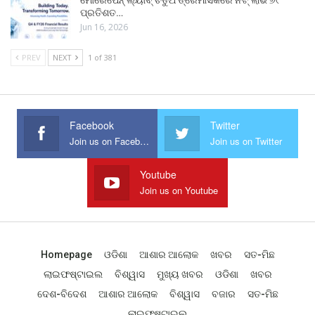
ମୋରେପେନ୍ ଲ୍ୟାବ୍ ଚତୁର୍ଥ ତ୍ରୈମାସିକରେ ନିଟ୍ ଲାଭ ୬୯
ପ୍ରତିଶତ…
Jun 16, 2026
PREV
NEXT
1 of 381
Facebook
Twitter
Join us on Facebook
Join us on Twitter
Youtube
Join us on Youtube
Homepage
ଓଡିଶା
ଆଶାର ଆଲୋକ
ଖବର
ସତ-ମିଛ
ଲାଇଫଷ୍ଟାଇଲ
ବିଶ୍ୱାସ
ମୁଖ୍ୟ ଖବର
ଓଡିଶା
ଖବର
ଦେଶ-ବିଦେଶ
ଆଶାର ଆଲୋକ
ବିଶ୍ୱାସ
ବଜାର
ସତ-ମିଛ
ଲାଇଫଷ୍ଟାଇଲ