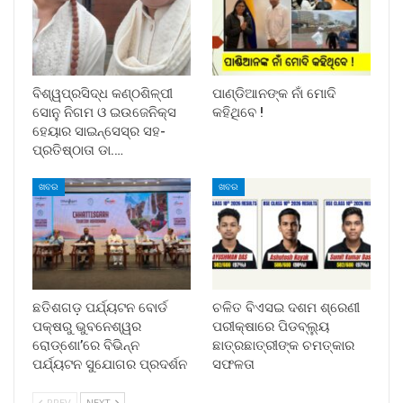
ବିଶ୍ୱପ୍ରସିଦ୍ଧ କଣ୍ଠଶିଳ୍ପୀ
ପାଣ୍ଡିଆନଙ୍କ ନାଁ ମୋଦି
ସୋନୁ ନିଗମ ଓ ଇଉଜେନିକ୍ସ
କହିଥିବେ !
ହେୟାର ସାଇନ୍ସେସ୍ର ସହ-
ପ୍ରତିଷ୍ଠାତା ଡା.…
ଖବର
ଖବର
ଛତିଶଗଡ଼ ପର୍ଯ୍ୟଟନ ବୋର୍ଡ
ଚଳିତ ବିଏସଇ ଦଶମ ଶ୍ରେଣୀ
ପକ୍ଷରୁ ଭୁବନେଶ୍ୱର
ପରୀକ୍ଷାରେ ପିଡବ୍ଲ୍ୟୁ
ରୋଡ୍‌ଶୋ’ରେ ବିଭିନ୍ନ
ଛାତ୍ରଛାତ୍ରୀଙ୍କ ଚମତ୍କାର
ପର୍ଯ୍ୟଟନ ସୁଯୋଗର ପ୍ରଦର୍ଶନ
ସଫଳତା
PREV
NEXT