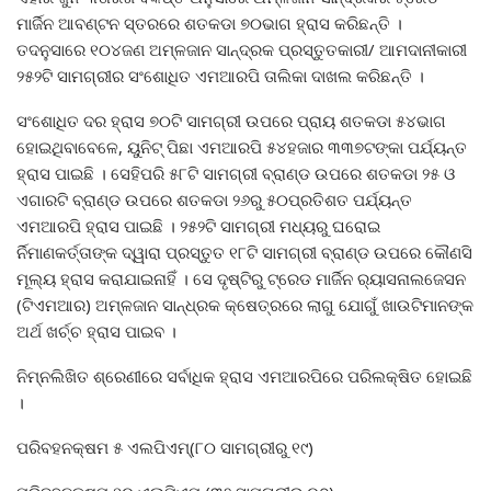
ମାର୍ଜିନ ଆବଣ୍ଟନ ସ୍ତରରେ ଶତକଡା ୭୦ଭାଗ ହ୍ରାସ କରିଛନ୍ତି ।
ତଦନୁସାରେ ୧୦୪ଜଣ ଅମ୍ଳଜାନ ସାନ୍ଦ୍ରକ ପ୍ରସ୍ତୁତକାରୀ/ ଆମଦାନୀକାରୀ
୨୫୨ଟି ସାମଗ୍ରୀର ସଂଶୋଧିତ ଏମଆରପି ତାଲିକା ଦାଖଲ କରିଛନ୍ତି ।
ସଂଶୋଧିତ ଦର ହ୍ରାସ ୭୦ଟି ସାମଗ୍ରୀ ଉପରେ ପ୍ରାୟ ଶତକଡା ୫୪ଭାଗ
ହୋଇଥିବାବେଳେ, ୟୁନିଟ୍ ପିଛା ଏମଆରପି ୫୪ହଜାର ୩୩୭ଟଙ୍କା ପର୍ଯ୍ୟନ୍ତ
ହ୍ରାସ ପାଇଛି । ସେହିପରି ୫୮ଟି ସାମଗ୍ରୀ ବ୍ରାଣ୍ଡ ଉପରେ ଶତକଡା ୨୫ ଓ
ଏଗାରଟି ବ୍ରାଣ୍ଡ ଉପରେ ଶତକଡା ୨୬ରୁ ୫୦ପ୍ରତିଶତ ପର୍ଯ୍ୟନ୍ତ
ଏମଆରପି ହ୍ରାସ ପାଇଛି । ୨୫୨ଟି ସାମଗ୍ରୀ ମଧ୍ୟରୁ ଘରୋଇ
ର୍ନିମାଣକର୍ତ୍ତାଙ୍କ ଦ୍ୱାରା ପ୍ରସ୍ତୁତ ୧୮ଟି ସାମଗ୍ରୀ ବ୍ରାଣ୍ଡ ଉପରେ କୌଣସି
ମୂଲ୍ୟ ହ୍ରାସ କରାଯାଇନାହିଁ । ସେ ଦୃଷ୍ଟିରୁ ଟ୍ରେଡ ମାର୍ଜିନ ର‌୍ୟାସନାଲଜେସନ
(ଟିଏମଆର) ଅମ୍ଳଜାନ ସାନ୍ଧ୍ରକ କ୍ଷେତ୍ରରେ ଲାଗୁ ଯୋଗୁଁ ଖାଉଟିମାନଙ୍କ
ଅର୍ଥ ଖର୍ଚ୍ଚ ହ୍ରାସ ପାଇବ ।
ନିମ୍ନଲିଖିତ ଶ୍ରେଣୀରେ ସର୍ବାଧିକ ହ୍ରାସ ଏମଆରପିରେ ପରିଲକ୍ଷିତ ହୋଇଛି
।
ପରିବହନକ୍ଷମ ୫ ଏଲପିଏମ୍‌(୮୦ ସାମଗ୍ରୀରୁ ୧୯)