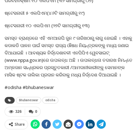
ପରିବହନକ୍ଷମ ୧୦ ଏଲପିଏମ (୩୨ ସାମଗ୍ରୀରୁ ୦୭)
ଷ୍ଟେସନାରୀ ୫ ଏଲପିଏମ(୪୬ଟି ସାମଗ୍ରୀରୁ ୧୯)
ଷ୍ଟେସନାରୀ ୧୦ ଏଲପିଏମ (୨୭ଟି ସାମଗ୍ରୀରୁ ୧୩)
ସମସ୍ତ ବ୍ରାଣ୍ଡରେ ଏହି ଏମଆରପି ଜୁନ ୯ ତାରିଖଠାରୁ ଲାଗୁ ହୋଇଛି । ଏହାକୁ
କଡାକଡି ପାଳନ ପାଇଁ ସମସ୍ତ ରାଜ୍ୟ ଔଷଧ ନିୟନ୍ତ୍ରକଙ୍କୁ ମଧ୍ୟ ଜଣାଇ
ଦିଆଯାଇଛି । ଆବଶ୍ୟକ ନିର୍ଦ୍ଦେଶାବଳୀ ଏନପିପିଏ ୱେବସାଇଟ୍
(www.nppa.gov.in)ରେ ଉପଲବ୍ଧ ଅଛି । ଉପଲବ୍‌ଧତା ତଦାରଖ ନିମନ୍ତେ
ଅମ୍ଳଜାନ ସାନ୍ଧ୍ରକର ପ୍ରସ୍ତୁତକାରୀ /ଆମଦାନୀକାରୀଙ୍କୁ ସେମାନଙ୍କ
ମାସିକ ଷ୍ଟକ ତାଲିକା ପ୍ରଦାନ କରିବାକୁ ମଧ୍ୟ ନିର୍ଦ୍ଦେଶ ଦିଆଯାଇଛି ।
#odisha #bhubaneswar
bhubaneswar
odisha
326
0
Share