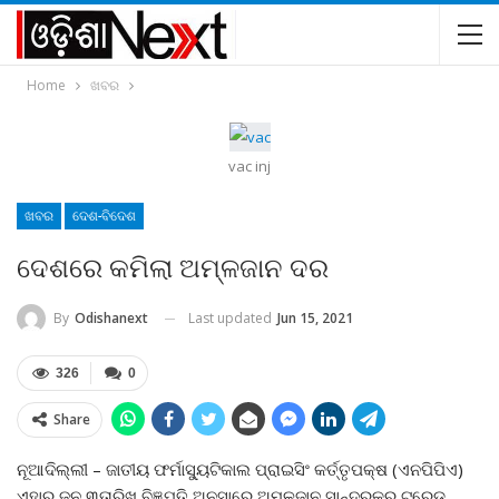
Home
ଖବର
vac inj
ଖବର
ଦେଶ-ବିଦେଶ
ଦେଶରେ କମିଲା ଅମ୍ଳଜାନ ଦର
Last updated
Jun 15, 2021
By
Odishanext
326
0
Share
ନୂଆଦିଲ୍ଲୀ – ଜାତୀୟ ଫର୍ମାସ୍ୟୁଟିକାଲ ପ୍ରାଇସିଂ କର୍ତ୍ତୃପକ୍ଷ (ଏନପିପିଏ)
ଏହାର ଜୁନ ୩ତାରିଖ ବିଜ୍ଞପ୍ତି ଅନୁସାରେ ଅମ୍ଳଜାନ ସାନ୍ଦ୍ରକର ଟ୍ରେଡ