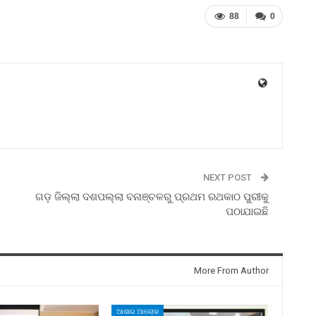
88
0
NEXT POST
ଗଡ଼ ଜିଲ୍ଲା ଦଶପଲ୍ଲା ବନାଞ୍ଚଳରୁ ପ୍ରଥମ ରଥକାଠ ପୁରୀକୁ
ପଠାଯାଇଛି
More From Author
ଆଶାର ଆଲୋକ