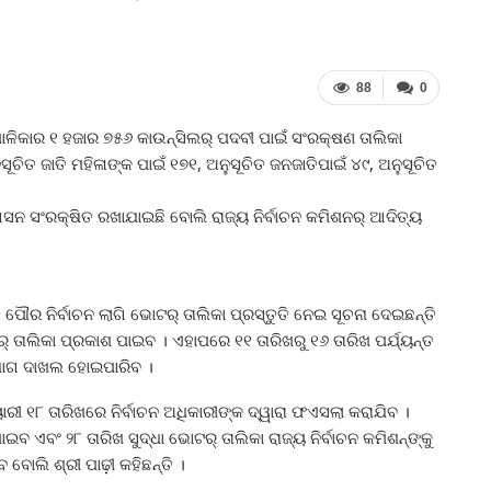
88
0
ାଳିକାର ୧ ହଜାର ୭୫୬ କାଉନ୍‍ସିଲର୍‍ ପଦବୀ ପାଇଁ ସଂରକ୍ଷଣ ତାଲିକା
ସୂଚିତ ଜାତି ମହିଳାଙ୍କ ପାଇଁ ୧୭୧, ଅନୁସୂଚିତ ଜନଜାତିପାଇଁ ୪୯, ଅନୁସୂଚିତ
ସନ ସଂରକ୍ଷିତ ରଖାଯାଇଛି ବୋଲି ରାଜ୍ୟ ନିର୍ବାଚନ କମିଶନର୍‍ ଆଦିତ୍ୟ
ପୌର ନିର୍ବାଚନ ଲାଗି ଭୋଟର୍‍ ତାଲିକା ପ୍ରସ୍ତୁତି ନେଇ ସୂଚନା ଦେଇଛନ୍ତି
‍ ତାଲିକା ପ୍ରକାଶ ପାଇବ । ଏହାପରେ ୧୧ ତାରିଖରୁ ୧୬ ତାରିଖ ପର୍ଯ୍ୟନ୍ତ
ିଯୋଗ ଦାଖଲ ହୋଇପାରିବ ।
ୀ ୧୮ ତାରିଖରେ ନିର୍ବାଚନ ଅଧିକାରୀଙ୍କ ଦ୍ୱାରା ଫଏସଲା କରାଯିବ ।
ବ ଏବଂ ୨୮ ତାରିଖ ସୁଦ୍ଧା ଭୋଟର୍‍ ତାଲିକା ରାଜ୍ୟ ନିର୍ବାଚନ କମିଶନ୍‍ଙ୍କୁ
ବ ବୋଲି ଶ୍ରୀ ପାଢ଼ୀ କହିଛନ୍ତି ।