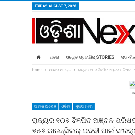
FRIDAY, AUGUST 7, 2026
ଖବର
ଓ୍ୱେବ ଷ୍ଟୋରିଜ୍‌ STORIES
ସତ-ମି
Home
ଆଶାର ଆଲୋକ
ରାଜ୍ୟର ୧୦୭ ବିଜ୍ଞପିତ ଅଞ୍ଚଳ ପରିଷଦ – 
v
ଆଶାର ଆଲୋକ
ଓଡିଶା
ମୁଖ୍ୟ ଖବର
ରାଜ୍ୟର ୧୦୭ ବିଜ୍ଞପିତ ଅଞ୍ଚଳ ପରିଷଦ
୭୫୬ କାଉନ୍‍ସିଲର୍‍ ପଦବୀ ପାଇଁ ସଂରକ