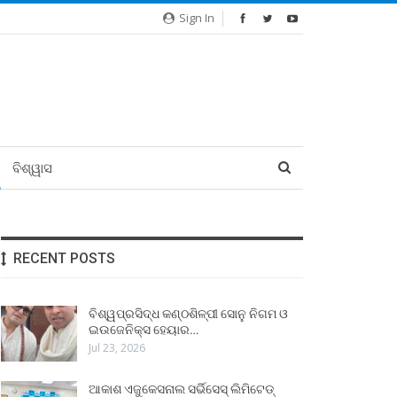
Sign In
ବିଶ୍ୱାସ
RECENT POSTS
ବିଶ୍ୱପ୍ରସିଦ୍ଧ କଣ୍ଠଶିଳ୍ପୀ ସୋନୁ ନିଗମ ଓ
ଇଉଜେନିକ୍ସ ହେୟାର…
Jul 23, 2026
ଆକାଶ ଏଜୁକେସନାଲ ସର୍ଭିସେସ୍ ଲିମିଟେଡ୍