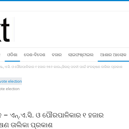
ଛ
ଓଡିଶା
ଦେଶ-ବିଦେଶ
ବଜାର
ଲାଇଫଷ୍ଟାଇଲ
ଆଶାର ଆଲୋକ
ଏନ୍‍.ଏ.ସି. ଓ ପୌରପାଳିକାର ୧ ହଜାର ୭୫୬ କାଉନ୍‍ସିଲର୍‍ ପଦବୀ ପାଇଁ ସଂରକ୍ଷଣ ତାଲିକା ପ୍ରକାଶ
ote election
 – ଏନ୍‍.ଏ.ସି. ଓ ପୌରପାଳିକାର ୧ ହଜାର
୍ଷଣ ତାଲିକା ପ୍ରକାଶ