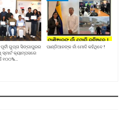
ର୍ବୀ ଗୁପ୍ତା ସିଙ୍ଗାପୁରର
ପାଣ୍ଡିଆନଙ୍କ ନାଁ ମୋଦି କହିଥିବେ !
୍ମାର୍ଟ କ୍ୟାମ୍ପସରେ
ଇଁ ୧୦୦%…