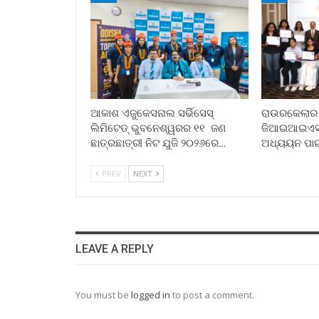
ଆକାଶ ଏଜୁକେସନାଲ ସର୍ଭିସେସ୍
ରାଉରକେଲାର ପୂ
ଲିମିଟେଡ୍ ଭୁବନେଶ୍ୱରର ୧୧ ଜଣ
ଜିଆଇଆଇଏସ୍ ସ
ଛାତ୍ରଛାତ୍ରୀ ନିଟ ଯୁଜି ୨୦୨୬ରେ…
ଅଧ୍ୟୟନ ପା
PREV
NEXT
LEAVE A REPLY
You must be
logged in
to post a comment.