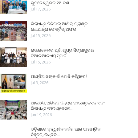
ଭୁବନେଶ୍ୱରର ୧୧ ଜଣ…
Jul 17, 2026
ରିଲାଏନ୍ସ ଡିଜିଟାଲ୍ ଆଣିଲା ଗ୍ରାଣ୍ଡ
ରଥଯାତ୍ରା ଫେଷ୍ଟିଭ୍ ଅଫର
Jul 15, 2026
ରାଉରକେଲାର ପୂର୍ବୀ ଗୁପ୍ତା ସିଙ୍ଗାପୁରର
ଜିଆଇଆଇଏସ୍ ସ୍ମାର୍ଟ…
Jul 15, 2026
ପାଣ୍ଡିଆନଙ୍କ ନାଁ ମୋଦି କହିଥିବେ !
Jul 9, 2026
ଆଇଓସି, ଅଭିନବ ବିନ୍ଦ୍ରା ଫାଉଣ୍ଡେସନ ଏବଂ
ରିଲାଏନ୍ସ ଫାଉଣ୍ଡେସନ…
Jun 19, 2026
ଓଡ଼ିଶାରେ ବୃଦ୍ଧିଶୀଳ କର୍କଟ ଭାର ଆରମ୍ଭିକ
ଚିହ୍ନଟ, ଉନ୍ନତ…