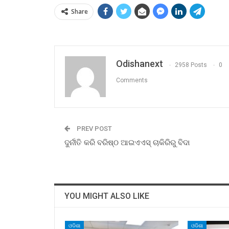
Share
Odishanext
2958 Posts
0
Comments
PREV POST
ଦୁର୍ନୀତି କରି ବରିଷ୍ଠ ଆଇଏଏସ୍‌ ଚାକିରିରୁ ବିଦା
YOU MIGHT ALSO LIKE
ଓଡିଶା
ଓଡିଶା