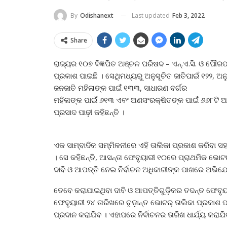
Last updated
Feb 3, 2022
By
Odishanext
Share
ରାଜ୍ୟର ୧୦୭ ବିଜ୍ଞପିତ ଅଞ୍ଚଳ ପରିଷଦ – ଏନ୍‍.ଏ.ସି. ଓ ପୌରପ
ପ୍ରକାଶ ପାଇଛି । ସେଥିମଧ୍ୟରୁ ଅନୁସୂଚିତ ଜାତିପାଇଁ ୧୨୨, ଅନୁ
ଜନଜାତି ମହିଳାଙ୍କ ପାଇଁ ୧୩୩, ସାଧାରଣ ବର୍ଗର
ମହିଳାଙ୍କ ପାଇଁ ୬୧୩ ଏବଂ ଅଣସଂରକ୍ଷିତଙ୍କ ପାଇଁ ୬୬୮ଟି ଆ
ପ୍ରସାଦ ପାଢ଼ୀ କହିଛନ୍ତି ।
ଏକ ସାମ୍ବାଦିକ ସମ୍ମିଳନୀରେ ଏହି ତାଲିକା ପ୍ରକାଶ କରିବା ସହ 
। ସେ କହିଛନ୍ତି, ଆସନ୍ତା ଫେବୃୟାରୀ ୧୦ରେ ପ୍ରାଥମିକ ଭୋଟର୍
ଦାବି ଓ ଆପତ୍ତି ନେଇ ନିର୍ବାଚନ ଅଧିକାରୀଙ୍କ ପାଖରେ ଅଭ
ତେବେ କରାଯାଇଥିବା ଦାବି ଓ ଆପତ୍ତିଗୁଡ଼ିକର ତଦନ୍ତ ଫେବୃୟାର
ଫେବୃୟାରୀ ୨୪ ତାରିଖରେ ଚୂଡ଼ାନ୍ତ ଭୋଟର୍‍ ତାଲିକା ପ୍ରକାଶ ପାଇ
ପ୍ରଦାନ କରାଯିବ । ଏହାପରେ ନିର୍ବାଚନର ତାରିଖ ଧାର୍ଯ୍ୟ କରାଯି