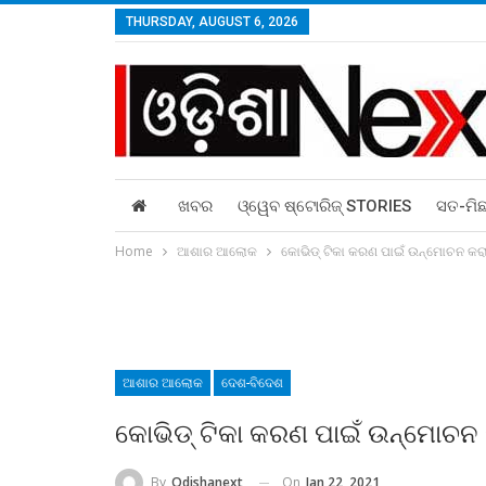
THURSDAY, AUGUST 6, 2026
ଖବର
ଓ୍ୱେବ ଷ୍ଟୋରିଜ୍‌ STORIES
ସତ-ମି
Home
ଆଶାର ଆଲୋକ
କୋଭିଡ୍‌ ଟିକା କରଣ ପାଇଁ ଉନ୍ମୋଚନ କ
ଆଶାର ଆଲୋକ
ଦେଶ-ବିଦେଶ
କୋଭିଡ୍‌ ଟିକା କରଣ ପାଇଁ ଉନ୍ମୋଚନ
On
Jan 22, 2021
By
Odishanext