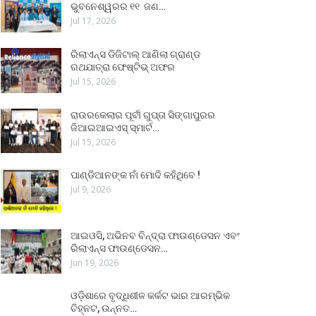
ଭୁବନେଶ୍ୱରର ୧୧ ଜଣ…
Jul 17, 2026
ରିଲାଏନ୍ସ ଡିଜିଟାଲ୍ ଆଣିଲା ଗ୍ରାଣ୍ଡ
ରଥଯାତ୍ରା ଫେଷ୍ଟିଭ୍ ଅଫର
Jul 15, 2026
ରାଉରକେଲାର ପୂର୍ବୀ ଗୁପ୍ତା ସିଙ୍ଗାପୁରର
ଜିଆଇଆଇଏସ୍ ସ୍ମାର୍ଟ…
Jul 15, 2026
ପାଣ୍ଡିଆନଙ୍କ ନାଁ ମୋଦି କହିଥିବେ !
Jul 9, 2026
ଆଇଓସି, ଅଭିନବ ବିନ୍ଦ୍ରା ଫାଉଣ୍ଡେସନ ଏବଂ
ରିଲାଏନ୍ସ ଫାଉଣ୍ଡେସନ…
Jun 19, 2026
ଓଡ଼ିଶାରେ ବୃଦ୍ଧିଶୀଳ କର୍କଟ ଭାର ଆରମ୍ଭିକ
ଚିହ୍ନଟ, ଉନ୍ନତ…