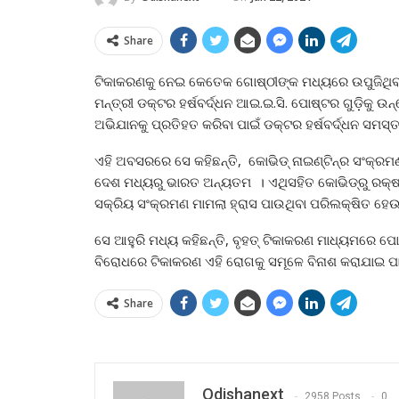
Share
ଟିକାକରଣକୁ ନେଇ କେତେକ ଗୋଷ୍ଠୀଙ୍କ ମଧ୍ୟରେ ଉପୁଜିଥିବା ଦ୍
ମନ୍ତ୍ରୀ ଡକ୍ଟର ହର୍ଷବର୍ଦ୍ଧନ ଆଇ.ଇ.ସି. ପୋଷ୍ଟର ଗୁଡ଼ିକୁ ଉ
ଅଭିଯାନକୁ ପ୍ରତିହତ କରିବା ପାଇଁ ଡକ୍ଟର ହର୍ଷବର୍ଦ୍ଧନ ସମସ୍ତ
ଏହି ଅବସରରେ ସେ କହିଛନ୍ତି, କୋଭିଡ୍‍ ନାଇଣ୍ଟିନ୍‍ର ସଂକ୍
ଦେଶ ମଧ୍ୟରୁ ଭାରତ ଅନ୍ୟତମ । ଏଥିସହିତ କୋଭିଡ୍‍ରୁ ରକ୍ଷା 
ସକ୍ରିୟ ସଂକ୍ରମଣ ମାମଲା ହ୍ରାସ ପାଉଥିବା ପରିଲକ୍ଷିତ ହେଉ
ସେ ଆହୁରି ମଧ୍ୟ କହିଛନ୍ତି, ବୃହତ୍‍ ଟିକାକରଣ ମାଧ୍ୟମରେ ପ
ବିରୋଧରେ ଟିକାକରଣ ଏହି ରୋଗକୁ ସମୂଳେ ବିନାଶ କରାଯାଇ ପ
Share
Odishanext
2958 Posts
0