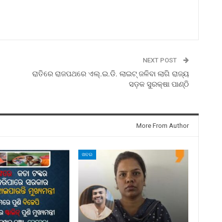
NEXT POST
ରାତିରେ ରାଜପଥରେ ଏଲ୍‍.ଇ.ଡି. ଲାଇଟ୍‍ ଜଳିବା ଲାଗି ରାଜ୍ୟ
ସଡ଼କ ସୁରକ୍ଷା ପାଣ୍ଠି
More From Author
ଖବର