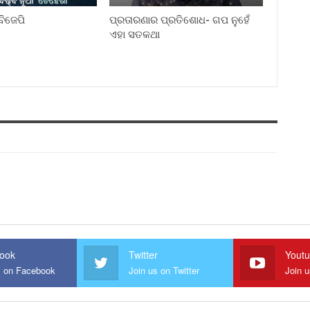
ିଜେପି
ପ୍ରତାରଣାର ପ୍ରତିଶୋଧ- ଗପ ନୁହେଁ
ଏହା ସତକଥା
ook
Twitter
Yout
s on Facebook
Join us on Twitter
Join 