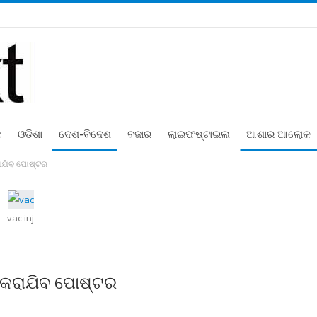
ଛ
ଓଡିଶା
ଦେଶ-ବିଦେଶ
ବଜାର
ଲାଇଫଷ୍ଟାଇଲ
ଆଶାର ଆଲୋକ
ରାଯିବ ପୋଷ୍ଟର
vac inj
 କରାଯିବ ପୋଷ୍ଟର