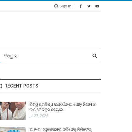
Sign In
ବିଶ୍ୱାସ
RECENT POSTS
ବିଶ୍ୱପ୍ରସିଦ୍ଧ କଣ୍ଠଶିଳ୍ପୀ ସୋନୁ ନିଗମ ଓ
ଇଉଜେନିକ୍ସ ହେୟାର…
Jul 23, 2026
ଆକାଶ ଏଜୁକେସନାଲ ସର୍ଭିସେସ୍ ଲିମିଟେଡ୍