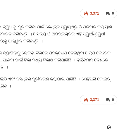
3,371
0
ୱିଧାକୁ ଦୂର କରିବା ପାଇଁ କେନ୍ଦ୍ର ସ୍ୱାସ୍ଥ୍ୟ ଓ ପରିବାର କଲ୍ୟାଣ
ନ୍ମୋଚନ କରିଛନ୍ତି । ଅସତ୍ୟ ଓ ଅପପ୍ରଚାରର ଏହି ସ୍ୱାର୍ଥନ୍ୱେଷୀ
ଙ୍କୁ ଆହ୍ୱାନ କରିଛନ୍ତି ।
ରମଣ ବ୍ୟାପିବାକୁ ରୋକିବା ଦିଗରେ ପଦକ୍ଷେପ ନେଇଥିବା ଅଳ୍ପ କେତେକ
ପାଇବା ପାଇଁ ଟିକା ମଧ୍ୟ ବିକାଶ କରିପାରିଛି । ବର୍ତ୍ତମାନ ଦେଶରେ
ଛି ।
ୋଲିଓ ଏବଂ ବସନ୍ତର ଦୂରୀକରଣ କରାଯାଇ ପାରିଛି । ସେହିପରି କୋଭିଡ୍‍
ାରିବ ।
3,371
0