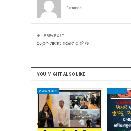
Comments
PREV POST
କିନ୍ନର ଆଦାୟ କରିବେ ପାର୍କିଂ ଫି
YOU MIGHT ALSO LIKE
ଆଶାର ଆଲୋକ
BUSINESS