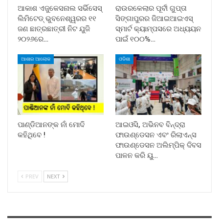
ଆକାଶ ଏଜୁକେସନାଲ ସର୍ଭିସେସ୍
ରାଉରକେଲାର ପୂର୍ବୀ ଗୁପ୍ତା
ଲିମିଟେଡ୍ ଭୁବନେଶ୍ୱରର ୧୧
ସିଙ୍ଗାପୁରର ଜିଆଇଆଇଏସ୍
ଜଣ ଛାତ୍ରଛାତ୍ରୀ ନିଟ ଯୁଜି
ସ୍ମାର୍ଟ କ୍ୟାମ୍ପସରେ ଅଧ୍ୟୟନ
୨୦୨୬ରେ…
ପାଇଁ ୧୦୦%…
ଆଶାର ଆଲୋକ
ଓଡିଶା
ପାଣ୍ଡିଆନଙ୍କ ନାଁ ମୋଦି
ଆଇଓସି, ଅଭିନବ ବିନ୍ଦ୍ରା
କହିଥିବେ !
ଫାଉଣ୍ଡେସନ ଏବଂ ରିଲାଏନ୍ସ
ଫାଉଣ୍ଡେସନ ଅଲିମ୍ପିକ୍ ଦିବସ
ପାଳନ କରି ୟୁ…
PREV
NEXT