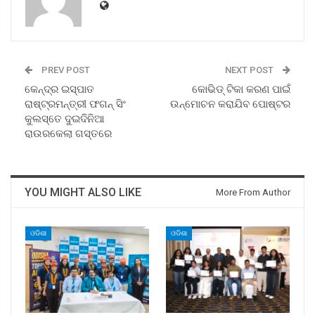
PREV POST
NEXT POST
କେନ୍ଦ୍ର ଇସ୍ପାତ
କୋଭିଡ୍‌ ଟିକା କରଣ ପାଇଁ
ରାଷ୍ଟ୍ରମନ୍ତ୍ରୀ ଫଗନ୍‍ ସିଂ
ଉନ୍ମୋଚନ କରାଯିବ ପୋଷ୍ଟର
କୁଲସ୍ତେ ଦୁଇଦିନିଆ
ରାଉରକେଲା ଗସ୍ତରେ
YOU MIGHT ALSO LIKE
More From Author
ଓଡିଶା
ଓଡିଶା