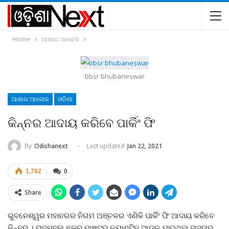
Home
ଆଶାର ଆଲୋକ
bbsr bhubaneswar
ଆଶାର ଆଲୋକ
ଓଡିଶା
କିନ୍ନର ଆଦାୟ କରିବେ ପାର୍କିଂ ଫି
Last updated
Jan 22, 2021
By
Odishanext
1,782
0
Share
ଭୁବନେଶ୍ୱର ମହାନଗର ନିଗମ ଅଞ୍ଚଳର ଏଣିକି ପାର୍କିଂ ଫି ଆଦାୟ କରିବେ
କିନ୍ନର । ରାଜମହଲ ଛକରୁ ମାଷ୍ଟର କ୍ୟାଣ୍ଟିନ ଆଡକୁ ଯାଇଥିବା ରାସ୍ତାର