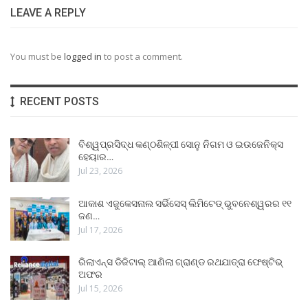
LEAVE A REPLY
You must be
logged in
to post a comment.
RECENT POSTS
ବିଶ୍ୱପ୍ରସିଦ୍ଧ କଣ୍ଠଶିଳ୍ପୀ ସୋନୁ ନିଗମ ଓ ଇଉଜେନିକ୍ସ
ହେୟାର…
Jul 23, 2026
ଆକାଶ ଏଜୁକେସନାଲ ସର୍ଭିସେସ୍ ଲିମିଟେଡ୍ ଭୁବନେଶ୍ୱରର ୧୧
ଜଣ…
Jul 17, 2026
ରିଲାଏନ୍ସ ଡିଜିଟାଲ୍ ଆଣିଲା ଗ୍ରାଣ୍ଡ ରଥଯାତ୍ରା ଫେଷ୍ଟିଭ୍
ଅଫର
Jul 15, 2026