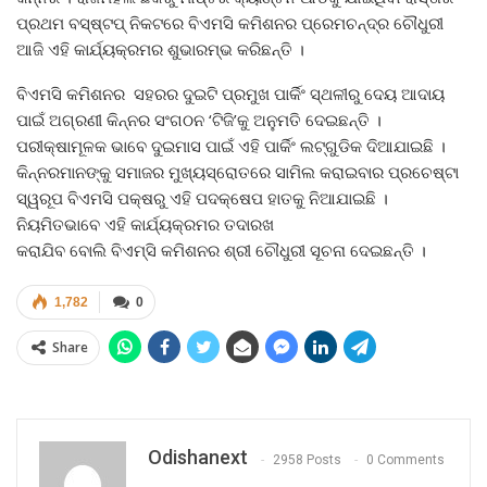
ପ୍ରଥମ ବସ୍‍ଷ୍ଟପ୍‍ ନିକଟରେ ବିଏମସି କମିଶନର ପ୍ରେମଚନ୍ଦ୍ର ଚୌଧୁରୀ
ଆଜି ଏହି କାର୍ଯ୍ୟକ୍ରମର ଶୁଭାରମ୍ଭ କରିଛନ୍ତି ।
ବିଏମସି କମିଶନର ସହରର ଦୁଇଟି ପ୍ରମୁଖ ପାର୍କିଂ ସ୍ଥଳୀରୁ ଦେୟ ଆଦାୟ
ପାଇଁ ଅଗ୍ରଣୀ କିନ୍ନର ସଂଗଠନ ‘ଟିଜି’କୁ ଅନୁମତି ଦେଇଛନ୍ତି ।
ପରୀକ୍ଷାମୂଳକ ଭାବେ ଦୁଇମାସ ପାଇଁ ଏହି ପାର୍କିଂ ଲଟ୍‍ଗୁଡିକ ଦିଆଯାଇଛି ।
କିନ୍ନରମାନଙ୍କୁ ସମାଜର ମୁଖ୍ୟସ୍ରୋତରେ ସାମିଲ କରାଇବାର ପ୍ରଚେଷ୍ଟା
ସ୍ୱରୂପ ବିଏମସି ପକ୍ଷରୁ ଏହି ପଦକ୍ଷେପ ହାତକୁ ନିଆଯାଇଛି ।
ନିୟମିତଭାବେ ଏହି କାର୍ଯ୍ୟକ୍ରମର ତଦାରଖ
କରାଯିବ ବୋଲି ବିଏମ୍‍ସି କମିଶନର ଶ୍ରୀ ଚୌଧୁରୀ ସୂଚନା ଦେଇଛନ୍ତି ।
1,782
0
Share
Odishanext
2958 Posts
0 Comments