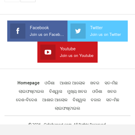
Facebook
Twitter
Join us on Facebook
Join us on Twitter
Youtube
Join us on Youtube
Homepage
ଓଡିଶା
ଆଶାର ଆଲୋକ
ଖବର
ସତ-ମିଛ
ଲାଇଫଷ୍ଟାଇଲ
ବିଶ୍ୱାସ
ମୁଖ୍ୟ ଖବର
ଓଡିଶା
ଖବର
ଦେଶ-ବିଦେଶ
ଆଶାର ଆଲୋକ
ବିଶ୍ୱାସ
ବଜାର
ସତ-ମିଛ
ଲାଇଫଷ୍ଟାଇଲ
© 2026 - Odishanext.com. All Rights Reserved.
Designed by
Web Odisha