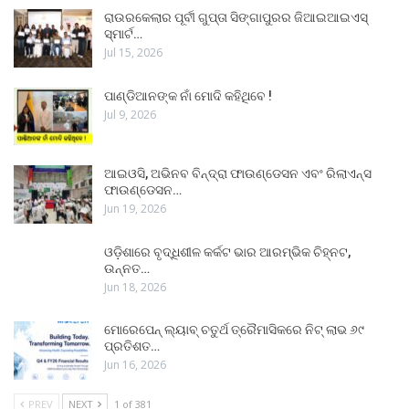
ରାଉରକେଲାର ପୂର୍ବୀ ଗୁପ୍ତା ସିଙ୍ଗାପୁରର ଜିଆଇଆଇଏସ୍
ସ୍ମାର୍ଟ…
Jul 15, 2026
ପାଣ୍ଡିଆନଙ୍କ ନାଁ ମୋଦି କହିଥିବେ !
Jul 9, 2026
ଆଇଓସି, ଅଭିନବ ବିନ୍ଦ୍ରା ଫାଉଣ୍ଡେସନ ଏବଂ ରିଲାଏନ୍ସ
ଫାଉଣ୍ଡେସନ…
Jun 19, 2026
ଓଡ଼ିଶାରେ ବୃଦ୍ଧିଶୀଳ କର୍କଟ ଭାର ଆରମ୍ଭିକ ଚିହ୍ନଟ,
ଉନ୍ନତ…
Jun 18, 2026
ମୋରେପେନ୍ ଲ୍ୟାବ୍ ଚତୁର୍ଥ ତ୍ରୈମାସିକରେ ନିଟ୍ ଲାଭ ୬୯
ପ୍ରତିଶତ…
Jun 16, 2026
PREV
NEXT
1 of 381