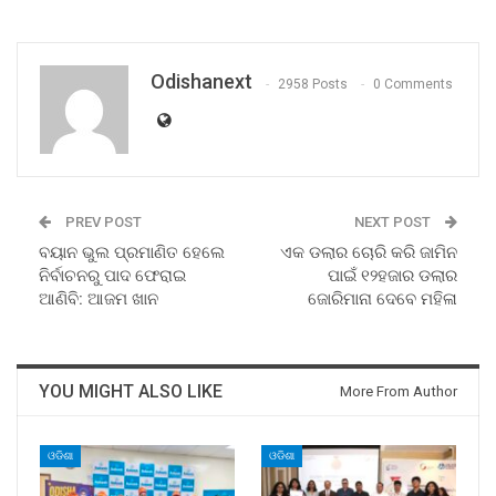
Odishanext
2958 Posts
0 Comments
PREV POST
NEXT POST
ବୟାନ ଭୁଲ ପ୍ରମାଣିତ ହେଲେ
ଏକ ଡଲାର ଚୋରି କରି ଜାମିନ
ନିର୍ବାଚନରୁ ପାଦ ଫେରାଇ
ପାଇଁ ୧୨ହଜାର ଡଲାର
ଆଣିବି: ଆଜମ ଖାନ
ଜୋରିମାନା ଦେବେ ମହିଳା
YOU MIGHT ALSO LIKE
More From Author
ଓଡିଶା
ଓଡିଶା