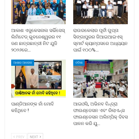
ଆକାଶ ଏଜୁକେସନାଲ ସର୍ଭିସେସ୍
ରାଉରକେଲାର ପୂର୍ବୀ ଗୁପ୍ତା
ଲିମିଟେଡ୍ ଭୁବନେଶ୍ୱରର ୧୧
ସିଙ୍ଗାପୁରର ଜିଆଇଆଇଏସ୍
ଜଣ ଛାତ୍ରଛାତ୍ରୀ ନିଟ ଯୁଜି
ସ୍ମାର୍ଟ କ୍ୟାମ୍ପସରେ ଅଧ୍ୟୟନ
୨୦୨୬ରେ…
ପାଇଁ ୧୦୦%…
ଆଶାର ଆଲୋକ
ଓଡିଶା
ପାଣ୍ଡିଆନଙ୍କ ନାଁ ମୋଦି
ଆଇଓସି, ଅଭିନବ ବିନ୍ଦ୍ରା
କହିଥିବେ !
ଫାଉଣ୍ଡେସନ ଏବଂ ରିଲାଏନ୍ସ
ଫାଉଣ୍ଡେସନ ଅଲିମ୍ପିକ୍ ଦିବସ
ପାଳନ କରି ୟୁ…
PREV
NEXT