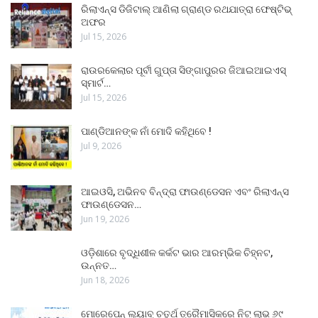
ରିଲାଏନ୍ସ ଡିଜିଟାଲ୍ ଆଣିଲା ଗ୍ରାଣ୍ଡ ରଥଯାତ୍ରା ଫେଷ୍ଟିଭ୍
ଅଫର
Jul 15, 2026
ରାଉରକେଲାର ପୂର୍ବୀ ଗୁପ୍ତା ସିଙ୍ଗାପୁରର ଜିଆଇଆଇଏସ୍
ସ୍ମାର୍ଟ…
Jul 15, 2026
ପାଣ୍ଡିଆନଙ୍କ ନାଁ ମୋଦି କହିଥିବେ !
Jul 9, 2026
ଆଇଓସି, ଅଭିନବ ବିନ୍ଦ୍ରା ଫାଉଣ୍ଡେସନ ଏବଂ ରିଲାଏନ୍ସ
ଫାଉଣ୍ଡେସନ…
Jun 19, 2026
ଓଡ଼ିଶାରେ ବୃଦ୍ଧିଶୀଳ କର୍କଟ ଭାର ଆରମ୍ଭିକ ଚିହ୍ନଟ,
ଉନ୍ନତ…
Jun 18, 2026
ମୋରେପେନ୍ ଲ୍ୟାବ୍ ଚତୁର୍ଥ ତ୍ରୈମାସିକରେ ନିଟ୍ ଲାଭ ୬୯