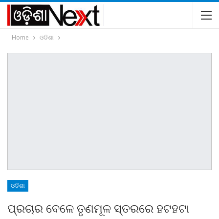
Home
ଓଡିଶା
ଓଡିଶା
ପ୍ରଚାର ବେଳେ ତୃଣମୂଳ ସ୍ତରରେ ହଟହଟା