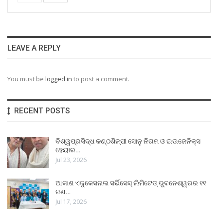
LEAVE A REPLY
You must be
logged in
to post a comment.
RECENT POSTS
ବିଶ୍ୱପ୍ରସିଦ୍ଧ କଣ୍ଠଶିଳ୍ପୀ ସୋନୁ ନିଗମ ଓ ଇଉଜେନିକ୍ସ
ହେୟାର…
Jul 23, 2026
ଆକାଶ ଏଜୁକେସନାଲ ସର୍ଭିସେସ୍ ଲିମିଟେଡ୍ ଭୁବନେଶ୍ୱରର ୧୧
ଜଣ…
Jul 17, 2026