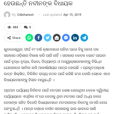
ହେଉଛନ୍ତି ନବୀନଙ୍କ ବିଧାୟକ
Last updated
Apr 15, 2019
By
Odishanext
484
0
Share
ଭୁବନେଶ୍ୱର: ଦୀର୍ଘ ୧୯ ବର୍ଷ କ୍ଷମତାରେ ରହିବା ପରେ ବିଜୁ ଜନତା ଦଳ
ସରକାର ଓଡ଼ିଶାର ବିକାଶ କରି ପାରି ନାହିଁ । ସରକାର କେବଳ ଭୋଟ ପାଇବା
ପାଇଁ ବୃଦ୍ଧ-ବୃଦ୍ଧା, ବିଧବା, ଦିବ୍ୟାଙ୍ଗ ଓ ଅସ୍ୱାକ୍ଷରମାନଙ୍କୁ ବିଭିନ୍ନ
ଯୋଜନାରେ ସାମିଲ କରି ଆକର୍ଷଣୀୟର ପାତ୍ର ହୋଇଛି । ପ୍ରକୃତପକ୍ଷେ
ଉଚ୍ଚ ଶିକ୍ଷିତ, ବିକିଶିତ ରାଜ୍ୟ ଗଠନ ପାଇଁ କରିଛି କ’ଣ ବୋଲି ଲୋକେ ଏବେ
ବିଧାୟକମାନଙ୍କୁ ହିସାବ ମାଗୁଛନ୍ତି ।
ପ୍ରଥମ ପର୍ଯ୍ୟାୟ ନିର୍ବାଚନ ପାଇଁ ମତଦାନ ଶେଷ ହୋଇଥିବା ବେଳେ ଦ୍ୱିତୀୟ
ପର୍ଯ୍ୟାୟରେ ଏପ୍ରିଲ ୧୮ରେ ହେବାକୁ ଥିବା ମତଦାନ ପାଇଁ ଅନ୍ୟ ଦଳର
ନେତାଙ୍କ ସହିତ ବିଜେଡି ବିଧାୟକମାନେ ମତଦାତାଙ୍କ ନିକଟକୁ ଡାଏରି ନେଇ
ପହଂଚୁଛନ୍ତି । ମାତ୍ର ଲୋକେ ନବୀନ ସରକାରକୁ ଭଲ ଭାବରେ ଜାଣି