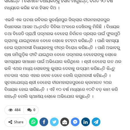
ସାରିଛନ୍ତି । ସେମାନେ ବିଧାୟକଙ୍କୁ ହିସାବ ମାଗୁଛନ୍ତି, ବିଗତ ୨୦ ବର୍ଷ
ମଧ୍ୟରେ କରିଛ କ’ଣ ହିସାବ ଦିଅ ।
ଏଭଳି ଏକ ଘଟଣା ରବିବାର ସୁବର୍ଣ୍ଣପୁର ଜିଲ୍ଲାର ବୀରମହାରାଜପୁର
ବିଧାନସଭା ଆସନ ଅନ୍ତର୍ଗତ ବିନିକା ଅଂଳରେ ଦେଖିବାକୁ ମିଳିଛି । ବିଧାୟକ
ତଥା ବିଜେଡି ପ୍ରାର୍ଥୀ ପଦ୍ମନାଭ ବେହେରା ନିର୍ବାଚନ ପ୍ରଚାର ପାଇଁ ଫୁଲମୁଠି
ଗ୍ରାମକୁ ଯାଇଥିବାଳେ ବେଳେ ଲୋକେ ହଟହଟା କରିଛନ୍ତି । ପାଣି ସମସ୍ୟା
ନେଇ ଗ୍ରାମବାସୀ ବିଧାୟକଙ୍କୁ ତୀବ୍ର ବିରୋଧ କରିଛନ୍ତି । ପାଣି ଅଭାବରୁ
ଚାଷ ଜମିଗୁଡ଼ିକ ଫାଟି ଯାଇଥିବା ବେଳେ ପଦ୍ମନାଭ ବେହେରାଙ୍କୁ ଲୋକେ
ସମସ୍ୟାର ସମାଧାନ ପାଇଁ ଅଭିଯୋଗ କରିଥିଲେ । ଶ୍ରୀ ବେହେରା ଗତ ଥର
ଭଳି ଏଥର ମଧ୍ୟ ଲୋକଙ୍କୁ ଭୁଲାଇ ଦେବାକୁ ଉଦ୍ୟମ କରିଛନ୍ତି କିନ୍ତୁ
ମତଦାତା ଏଥର ଏହାର ଜବାବ ଦେବେ ବୋଲି ଗ୍ରାମବାସୀ କହିଛନ୍ତି ।
ସୂଚନାଯୋଗ୍ୟ ଶ୍ରୀ ବେହେରା ବୀରମହାରାଜପୁରରେ କ୍ରମାଗତ ୨ଥର
ବିଧାୟକ ହୋଇ ସାରିଛନ୍ତି । ଏହି ୧୦ ବର୍ଷ ମଧ୍ୟରେ ୧୦ଟି ବଡ଼ କାମ କରି
ନାହାନ୍ତି ବୋଲି ସ୍ଥାନୀୟ ଲୋକେ ଅଭିଯୋଗ କରୁଛନ୍ତି ।
484
0
Share