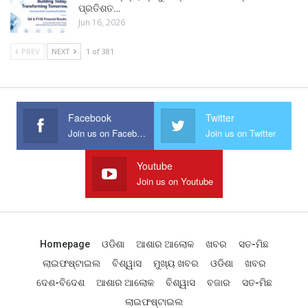
ପ୍ରତିଶତ…
Jun 16, 2026
PREV
NEXT
1 of 381
Facebook
Twitter
Join us on Facebook
Join us on Twitter
Youtube
Join us on Youtube
Homepage
ଓଡିଶା
ଆଶାର ଆଲୋକ
ଖବର
ସତ-ମିଛ
ଲାଇଫଷ୍ଟାଇଲ
ବିଶ୍ୱାସ
ମୁଖ୍ୟ ଖବର
ଓଡିଶା
ଖବର
ଦେଶ-ବିଦେଶ
ଆଶାର ଆଲୋକ
ବିଶ୍ୱାସ
ବଜାର
ସତ-ମିଛ
ଲାଇଫଷ୍ଟାଇଲ