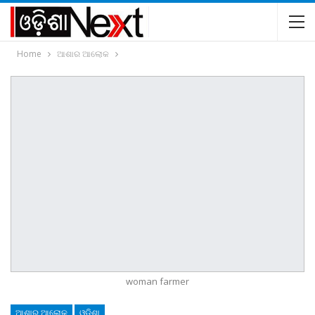
Home
ଆଶାର ଆଲୋକ
woman farmer
ଆଶାର ଆଲୋକ
ଓଡିଶା