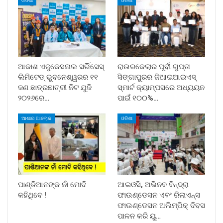
ଓଡିଶା
ଓଡିଶା
ଆକାଶ ଏଜୁକେସନାଲ ସର୍ଭିସେସ୍
ରାଉରକେଲାର ପୂର୍ବୀ ଗୁପ୍ତା
ଲିମିଟେଡ୍ ଭୁବନେଶ୍ୱରର ୧୧
ସିଙ୍ଗାପୁରର ଜିଆଇଆଇଏସ୍
ଜଣ ଛାତ୍ରଛାତ୍ରୀ ନିଟ ଯୁଜି
ସ୍ମାର୍ଟ କ୍ୟାମ୍ପସରେ ଅଧ୍ୟୟନ
୨୦୨୬ରେ…
ପାଇଁ ୧୦୦%…
ଆଶାର ଆଲୋକ
ଓଡିଶା
ପାଣ୍ଡିଆନଙ୍କ ନାଁ ମୋଦି
ଆଇଓସି, ଅଭିନବ ବିନ୍ଦ୍ରା
କହିଥିବେ !
ଫାଉଣ୍ଡେସନ ଏବଂ ରିଲାଏନ୍ସ
ଫାଉଣ୍ଡେସନ ଅଲିମ୍ପିକ୍ ଦିବସ
ପାଳନ କରି ୟୁ…