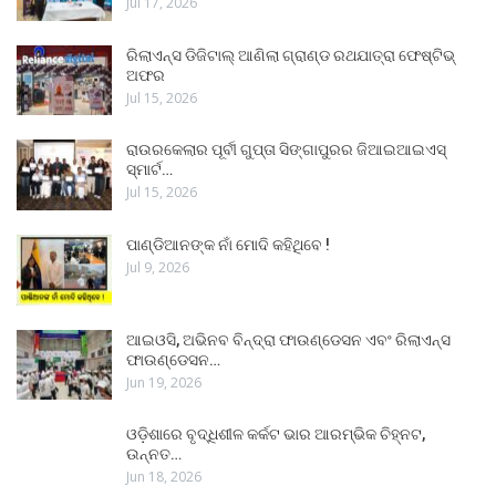
Jul 17, 2026
ରିଲାଏନ୍ସ ଡିଜିଟାଲ୍ ଆଣିଲା ଗ୍ରାଣ୍ଡ ରଥଯାତ୍ରା ଫେଷ୍ଟିଭ୍
ଅଫର
Jul 15, 2026
ରାଉରକେଲାର ପୂର୍ବୀ ଗୁପ୍ତା ସିଙ୍ଗାପୁରର ଜିଆଇଆଇଏସ୍
ସ୍ମାର୍ଟ…
Jul 15, 2026
ପାଣ୍ଡିଆନଙ୍କ ନାଁ ମୋଦି କହିଥିବେ !
Jul 9, 2026
ଆଇଓସି, ଅଭିନବ ବିନ୍ଦ୍ରା ଫାଉଣ୍ଡେସନ ଏବଂ ରିଲାଏନ୍ସ
ଫାଉଣ୍ଡେସନ…
Jun 19, 2026
ଓଡ଼ିଶାରେ ବୃଦ୍ଧିଶୀଳ କର୍କଟ ଭାର ଆରମ୍ଭିକ ଚିହ୍ନଟ,
ଉନ୍ନତ…
Jun 18, 2026