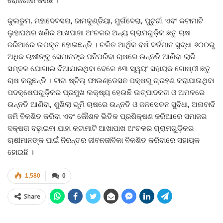
କୁଲଡୁମ, ମହାଦେବସନା, ଜାମକୁଣ୍ଡିୟା, ମୁର୍ଗବେରା, ପୁଟୁଗାଁ ଏବଂ କଟାମାଟି
ଲୁହାପଥର ଖଣିର ଆଖପାଖା ଅଂଚଳର ଅନ୍ୟ ଗ୍ରାମଗୁଡ଼ିକ ଛତୁ ଚାଷ
ଜରିଆରେ ଉପକୃତ ହୋଇଛନ୍ତି । ଚଳିତ ଆର୍ଥିକ ବର୍ଷ ବର୍ତମାନ ସୁଦ୍ଧା ୬୦୦ରୁ
ଅଧିକ ଚାଷୀଙ୍କୁ ସେମାନଙ୍କ ପନିପରିବା ଚାଷରେ ଉନ୍ନତି ଆଣିବା ଲାଗି
ସମ୍ବଳ ଯୋଗାଇ ଦିଆଯାଇଥିବା ବେଳେ ୫୩ ସ୍ୱୟଂ ସହାୟକ ଗୋଷ୍ଠୀ ଛତୁ
ଚାଷ କରୁଛନ୍ତି । ଟାଟା ଷ୍ଟିଲ୍‌ ଫାଉଣ୍ଡେସନ ପକ୍ଷରୁ ଗ୍ରହଣ କରାଯାଉଥିବା
ପଦକ୍ଷେପଗୁଡ଼ିକର ପ୍ରମୁଖ ଲକ୍ଷ୍ୟ ହେଉଛି ଉତ୍ପାଦକତା ଓ ଅମଳରେ
ଉନ୍ନତି ଆଣିବା, ଶୁଖିଲା ଭୂମି ଚାଷରେ ଉନ୍ନତି ଓ ଜଳସେଚନ ସୁବିଧା, ଅନାବାଦି
ଜମି ବିକଶିତ କରିବା ଏବଂ କୌଶଳ ଭିତିକ ପ୍ରଶିକ୍ଷଣ ଜରିଆରେ ସମାଜର
ଦକ୍ଷତା ବଢ଼ାଇବା ଯାହା କଟାମାଟି ଆଖାପାଖ ଅଂଚଳର ଗ୍ରାମଗୁଡ଼ିକର
ଚାଷୀମାନଙ୍କ ପାଇଁ ନିରନ୍ତର ଜୀବନଜୀବିକା ବିକଶିତ କରିବାରେ ସହାୟକ
ହୋଇଛି ।
1,580
0
Share