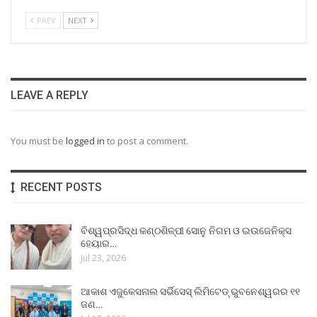
PREV
NEXT
LEAVE A REPLY
You must be
logged in
to post a comment.
RECENT POSTS
ବିଶ୍ୱପ୍ରସିଦ୍ଧ କଣ୍ଠଶିଳ୍ପୀ ସୋନୁ ନିଗମ ଓ ଇଉଜେନିକ୍ସ
ହେୟାର…
Jul 23, 2026
ଆକାଶ ଏଜୁକେସନାଲ ସର୍ଭିସେସ୍ ଲିମିଟେଡ୍ ଭୁବନେଶ୍ୱରର ୧୧
ଜଣ…