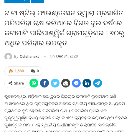
ଟାଟା ଷ୍ଟିଲ୍‌ ଫାଉଣ୍ଡେସନ ଦ୍ୱାରା ପ୍ରସାରିତ
ପନିପରିବା ଚାଷ ଜରିଆରେ ବିଗତ ଦୁଇ ବର୍ଷରେ
କଟାମାଟି ପାରିପାଶ୍ୱିର୍କ ଗ୍ରାମଗୁଡ଼ିକର ୮୬୦ରୁ
ଅଧିକ ପରିବାର ଉପକୃତ
On
Dec 31, 2020
By
Odishanext
1,580
0
Share
ଭୁବନେଶ୍ୱର: ଓଡ଼ିଶାର କେନ୍ଦୁଝର ଜିଲ୍ଲାର କଟାମାଟି ଲୁହାପଥର ଖଣି
ଆଖପାଖରେ ଥିବା ଗ୍ରାମଗୁଡ଼ିକର ଅନେକ ସ୍ଥାନୀୟ ବାସିନ୍ଦାଙ୍କ ଅନ୍ୟତମ
ପ୍ରାଥମିକ ବୃତି ହେଉଛି ପନିପରିବା ଚାଷ । ପନିପରିବା ଚାଷର ଏକ
ଗୁରୁତ୍ୱପୂର୍ଣ୍ଣ ବିଷୟ ହେଉଛି ପଦ୍ଧତି ଏବଂ ବ୍ୟବହାର କରାଯାଉଥିବା ବିହନର
ଗୁଣାତ୍ମକ ମାନ । ଏହି ସ୍ଥାନୀୟ ଚାଷୀମାନଙ୍କ ଉତ୍ପାଦିତ ସାମଗ୍ରୀର
ମାନରେ ଉନ୍ନତି ଆଣିବା ଏବଂ ସେମାନଙ୍କ ଆୟ ବଢ଼ାଇବ ପାଇଁ ଟାଟା ଷ୍ଟିଲ୍‌