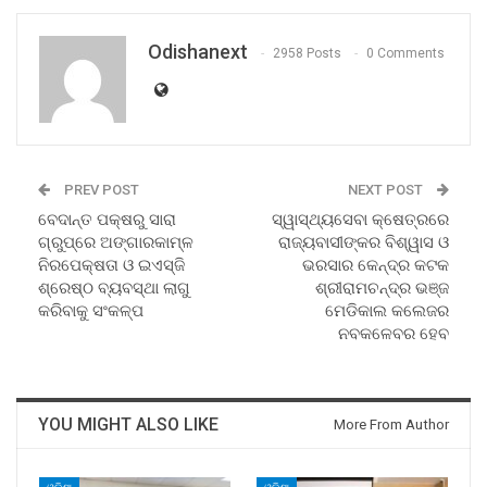
Odishanext
2958 Posts
0 Comments
PREV POST
NEXT POST
ବେଦାନ୍ତ ପକ୍ଷରୁ ସାରା
ସ୍ୱାସ୍ଥ୍ୟସେବା କ୍ଷେତ୍ରରେ
ଗ୍ରୁପ୍‌ରେ ଅଙ୍ଗାରକାମ୍ଳ
ରାଜ୍ୟବାସୀଙ୍କର ବିଶ୍ୱାସ ଓ
ନିରପେକ୍ଷତା ଓ ଇଏସ୍‌ଜି
ଭରସାର କେନ୍ଦ୍ର କଟକ
ଶ୍ରେଷ୍ଠ ବ୍ୟବସ୍ଥା ଲାଗୁ
ଶ୍ରୀରାମଚନ୍ଦ୍ର ଭଞ୍ଜ
କରିବାକୁ ସଂକଳ୍ପ
ମେଡିକାଲ କଲେଜର
ନବକଳେବର ହେବ
YOU MIGHT ALSO LIKE
More From Author