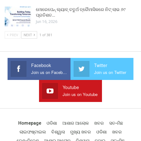
ମୋରେପେନ୍ ଲ୍ୟାବ୍ ଚତୁର୍ଥ ତ୍ରୈମାସିକରେ ନିଟ୍ ଲାଭ ୬୯
ପ୍ରତିଶତ…
Jun 16, 2026
PREV
NEXT
1 of 381
Facebook
Twitter
Join us on Facebook
Join us on Twitter
Youtube
Join us on Youtube
Homepage
ଓଡିଶା
ଆଶାର ଆଲୋକ
ଖବର
ସତ-ମିଛ
ଲାଇଫଷ୍ଟାଇଲ
ବିଶ୍ୱାସ
ମୁଖ୍ୟ ଖବର
ଓଡିଶା
ଖବର
ଦେଶ-ବିଦେଶ
ଆଶାର ଆଲୋକ
ବିଶ୍ୱାସ
ବଜାର
ସତ-ମିଛ