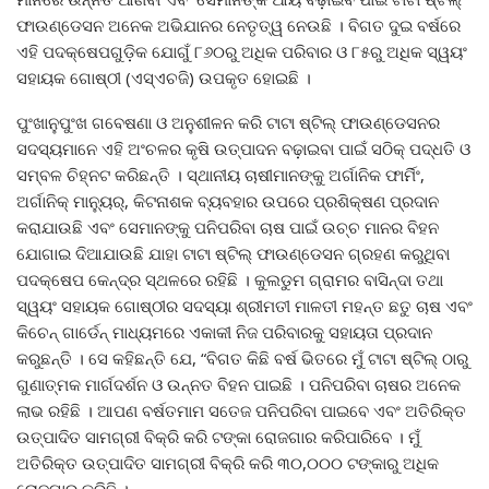
ଫାଉଣ୍ଡେସନ ଅନେକ ଅଭିଯାନର ନେତୃତ୍ୱ ନେଉଛି । ବିଗତ ଦୁଇ ବର୍ଷରେ
ଏହି ପଦକ୍ଷେପଗୁଡ଼ିକ ଯୋଗୁଁ ୮୬୦ରୁ ଅଧିକ ପରିବାର ଓ ୮୫ରୁ ଅଧିକ ସ୍ୱୟଂ
ସହାୟକ ଗୋଷ୍ଠୀ (ଏସ୍‌ଏଚଜି) ଉପକୃତ ହୋଇଛି ।
ପୁଂଖାନୁପୁଂଖ ଗବେଷଣା ଓ ଅନୁଶୀଳନ କରି ଟାଟା ଷ୍ଟିଲ୍‌ ଫାଉଣ୍ଡେସନର
ସଦସ୍ୟମାନେ ଏହି ଅଂଚଳର କୃଷି ଉତ୍ପାଦନ ବଢ଼ାଇବା ପାଇଁ ସଠିକ୍‌ ପଦ୍ଧତି ଓ
ସମ୍ବଳ ଚିହ୍ନଟ କରିଛନ୍ତି । ସ୍ଥାନୀୟ ଚାଷୀମାନଙ୍କୁ ଅର୍ଗାନିକ ଫାର୍ମିଂ,
ଅର୍ଗାନିକ୍‌ ମାନ୍ୟୁର୍‌, କିଟନାଶକ ବ୍ୟବହାର ଉପରେ ପ୍ରଶିକ୍ଷଣ ପ୍ରଦାନ
କରାଯାଉଛି ଏବଂ ସେମାନଙ୍କୁ ପନିପରିବା ଚାଷ ପାଇଁ ଉଚ୍ଚ ମାନର ବିହନ
ଯୋଗାଇ ଦିଆଯାଉଛି ଯାହା ଟାଟା ଷ୍ଟିଲ୍‌ ଫାଉଣ୍ଡେସନ ଗ୍ରହଣ କରୁଥିବା
ପଦକ୍ଷେପ କେନ୍ଦ୍ର ସ୍ଥଳରେ ରହିଛି । କୁଲଡୁମ ଗ୍ରାମର ବାସିନ୍ଦା ତଥା
ସ୍ୱୟଂ ସହାୟକ ଗୋଷ୍ଠୀର ସଦସ୍ୟା ଶ୍ରୀମତୀ ମାଳତୀ ମହନ୍ତ ଛତୁ ଚାଷ ଏବଂ
କିଚେନ୍‌ ଗାର୍ଡେନ୍‌ ମାଧ୍ୟମରେ ଏକାକୀ ନିଜ ପରିବାରକୁ ସହାୟତା ପ୍ରଦାନ
କରୁଛନ୍ତି । ସେ କହିଛନ୍ତି ଯେ, “ବିଗତ କିଛି ବର୍ଷ ଭିତରେ ମୁଁ ଟାଟା ଷ୍ଟିଲ୍‌ ଠାରୁ
ଗୁଣାତ୍ମକ ମାର୍ଗଦର୍ଶନ ଓ ଉନ୍ନତ ବିହନ ପାଇଛି । ପନିପରିବା ଚାଷର ଅନେକ
ଲାଭ ରହିଛି । ଆପଣ ବର୍ଷତମାମ ସତେଜ ପନିପରିବା ପାଇବେ ଏବଂ ଅତିରିକ୍ତ
ଉତ୍ପାଦିତ ସାମଗ୍ରୀ ବିକ୍ରି କରି ଟଙ୍କା ରୋଜଗାର କରିପାରିବେ । ମୁଁ
ଅତିରିକ୍ତ ଉତ୍ପାଦିତ ସାମଗ୍ରୀ ବିକ୍ରି କରି ୩୦,୦୦୦ ଟଙ୍କାରୁ ଅଧିକ
ରୋଜଗାର କରିଛି ।