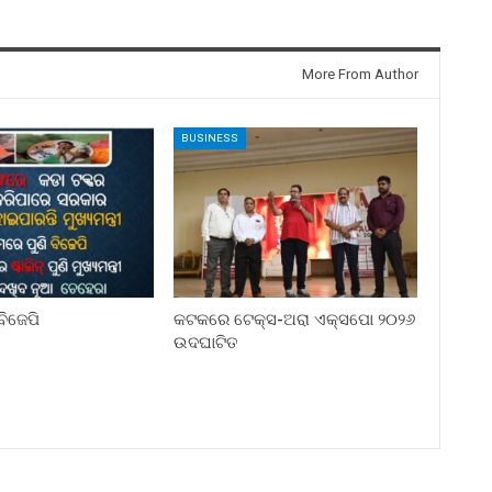
More From Author
BUSINESS
ିଜେପି
କଟକରେ ଟେକ୍ସ-ଅରା ଏକ୍ସପୋ ୨୦୨୬
ଉଦଘାଟିତ