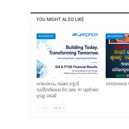
YOU MIGHT ALSO LIKE
BUSINESS
BUSINESS
ମୋରେପେନ୍ ଲ୍ୟାବ୍ ଚତୁର୍ଥ
ବେଙ୍ଗଲରେ ବ
ତ୍ରୈମାସିକରେ ନିଟ୍ ଲାଭ ୬୯ ପ୍ରତିଶତ
ବୃଦ୍ଧି ପାଇଛି
PREV
NEXT