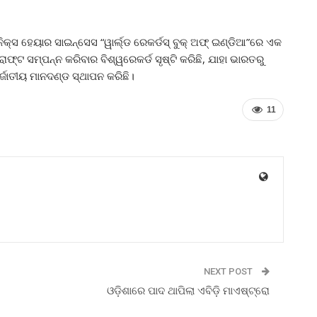
ସ ହେୟାର ସାଇନ୍ସେସ “ୱାର୍ଲ୍ଡ ରେକର୍ଡସ୍ ବୁକ୍ ଅଫ୍ ଇଣ୍ଡିଆ”ରେ ଏକ
୍ରାଫ୍ଟ ସମ୍ପନ୍ନ କରିବାର ବିଶ୍ୱରେକର୍ଡ ସୃଷ୍ଟି କରିଛି, ଯାହା ଭାରତରୁ
ଜାତୀୟ ମାନଦଣ୍ଡ ସ୍ଥାପନ କରିଛି।
11
NEXT POST
ଓଡ଼ିଶାରେ ପାଦ ଥାପିଲା ଏବିଡ଼ି ମାଏଷ୍ଟ୍ରୋ