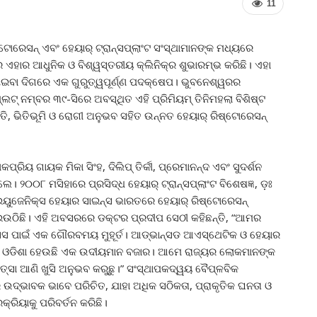
11
ୋରେସନ୍ ଏବଂ ହେୟାର୍ ଟ୍ରାନ୍ସପ୍ଲାଂଟ ସଂସ୍ଥାମାନଙ୍କ ମଧ୍ୟରେ
ହାର ଆଧୁନିକ ଓ ବିଶ୍ୱସ୍ତରୀୟ କ୍ଲିନିକ୍‌ର ଶୁଭାରମ୍ଭ କରିଛି। ଏହା
ାଇବା ଦିଗରେ ଏକ ଗୁରୁତ୍ୱପୂର୍ଣ୍ଣ ପଦକ୍ଷେପ। ଭୁବନେଶ୍ୱରର
୍ ନମ୍ବର ୩୯-ସିରେ ଅବସ୍ଥିତ ଏହି ପ୍ରିମିୟମ୍ ତିନିମହଲା ବିଶିଷ୍ଟ
ୁକ୍ତି, ଭିତିଭୂମି ଓ ରୋଗୀ ଅନୁଭବ ସହିତ ଉନ୍ନତ ହେୟାର୍ ରିଷ୍ଟୋରେସନ୍
ପ୍ରିୟ ଗାୟକ ମିକା ସିଂହ, ଦିଲିପ୍ ତିର୍କୀ, ପ୍ରେମାନନ୍ଦ ଏବଂ ସୁଦର୍ଶନ
। ୨୦୦୮ ମସିହାରେ ପ୍ରସିଦ୍ଧ ହେୟାର୍ ଟ୍ରାନ୍ସପ୍ଲାଂଟ ବିଶେଷଜ୍ଞ, ଡ଼ଃ
 ଇୟୁଜେନିକ୍ସ ହେୟାର ସାଇନ୍ସ ଭାରତରେ ହେୟାର୍ ରିଷ୍ଟୋରେସନ୍
ଉଠିଛି। ଏହି ଅବସରରେ ଡକ୍ଟର ପ୍ରଦୀପ ସେଠୀ କହିଛନ୍ତି, “ଆମର
େସ ପାଇଁ ଏକ ଗୌରବମୟ ମୁହୂର୍ତ। ଆଡ୍‌ଭାନ୍ସଡ ଆଏସ୍ଥେଟିକ ଓ ହେୟାର
ାଇଁ ଓଡିଶା ହେଉଛି ଏକ ଉଦୀୟମାନ ବଜାର। ଆମେ ରାଜ୍ୟର ଲୋକମାନଙ୍କ
ିତ୍ସା ଆଣି ଖୁସି ଅନୁଭବ କରୁଛୁ।” ସଂସ୍ଥାପକଦ୍ୱୟ ବୈପ୍ଳବିକ
 ଉଦ୍ଭାବକ ଭାବେ ପରିଚିତ, ଯାହା ଅଧିକ ସଠିକତା, ପ୍ରାକୃତିକ ଘନତା ଓ
କ୍ରିୟାକୁ ପରିବର୍ତନ କରିଛି।