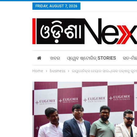
FRIDAY, AUGUST 7, 2026
ଖବର
ଓ୍ୱେବ ଷ୍ଟୋରିଜ୍‌ STORIES
ସତ-ମି
Home
business
ଇୟୁଜେନିକ୍ସ ହେୟାର ସାଇନ୍ସେସ ପକ୍ଷରୁ ଭୁବ