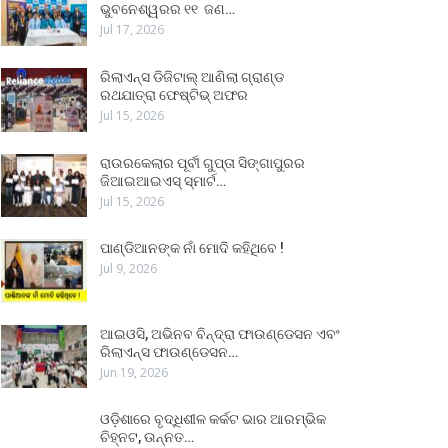
ଭୁବନେଶ୍ୱରର ୧୧ ଜଣ…
Jul 17, 2026
ରିଲାଏନ୍ସ ଡିଜିଟାଲ୍ ଆଣିଲା ଗ୍ରାଣ୍ଡ
ରଥଯାତ୍ରା ଫେଷ୍ଟିଭ୍ ଅଫର
Jul 15, 2026
ରାଉରକେଲାର ପୂର୍ବୀ ଗୁପ୍ତା ସିଙ୍ଗାପୁରର
ଜିଆଇଆଇଏସ୍ ସ୍ମାର୍ଟ…
Jul 15, 2026
ପାଣ୍ଡିଆନଙ୍କ ନାଁ ମୋଦି କହିଥିବେ !
Jul 9, 2026
ଆଇଓସି, ଅଭିନବ ବିନ୍ଦ୍ରା ଫାଉଣ୍ଡେସନ ଏବଂ
ରିଲାଏନ୍ସ ଫାଉଣ୍ଡେସନ…
Jun 19, 2026
ଓଡ଼ିଶାରେ ବୃଦ୍ଧିଶୀଳ କର୍କଟ ଭାର ଆରମ୍ଭିକ
ଚିହ୍ନଟ, ଉନ୍ନତ…