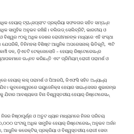
ିକ ହେୟାର୍ ଟ୍ରାନ୍ସପ୍ଲାଂଟ ପ୍ରକ୍ରିୟା ସଫଳତାର ସହିତ ସମ୍ପନ୍ନ
ଧିକ ସାମୁହିକ ଅନୁଭବ ରଖିଛି। ବଲିଉଡ୍ ସେଲିବ୍ରିଟି, ଭାରତୀୟ ଓ
ୟୀ ଓ ବିଶ୍ୱର ୯୦ରୁ ଅଧିକ ଦେଶର ରୋଗୀମାନଙ୍କ ମଧ୍ୟରେ ଏହି ସଂସ୍ଥା
କ ଯେପରିକି, ତିନିମହଲା ବିଶିଷ୍ଟ ଆଧୁନିକ ଅପରେସନାଲ୍ ଭିତିଭୂମି, ୩ଟି
ତ୍ସାକର୍ମୀ ଦଳ, ଡ଼ିଏଚଟି ଟେକ୍ନୋଲୋଜି – ହେୟାର୍ ରିଷ୍ଟୋରେସନ୍‌ର
ଂସ୍ଥାପକମାନେ ଉନ୍ନତ କରିଛନ୍ତି ଏବଂ ପ୍ରିମିୟମ୍ ରୋଗୀ ପରାମର୍ଶ ଓ
ିକ୍‌ରେ ହେୟାର୍ ଲସ୍ ପରାମର୍ଶ ଓ ପିଆରପି, ଜିଏଫସି ସହିତ ଅନ୍ୟାନ୍ୟ
ରାଯିବ। ଭୁବନେଶ୍ୱରରେ ଇୟୁଜେନିକ୍ସ ହେୟାର ସାଇନ୍ସେସର ଶୁଭାରମ୍ଭ
ୁ ଯିବାର ଆବଶ୍ୟକତା ବିନା ବିଶ୍ୱସ୍ତରୀୟ ହେୟାର୍ ରିଷ୍ଟୋରେସନ୍
 ନିଜର ନିଷ୍ଠାପୂର୍ଣ୍ଣ ଓ ଅତୁଟ ଧ୍ୟାନ ମାଧ୍ୟମରେ ନିଜର ପରିଚୟ
୦,୦୦୦ ଘଂଟାରୁ ଅଧିକ ସାମୁହିକ ହେୟାର୍ ରିଷ୍ଟୋରେସନ୍ ଅନୁଭବ ଅର୍ଜନ
ିକ, ଆଧୁନିକ କରେକ୍ଟିଭ୍ ପ୍ରକ୍ରିୟା ଓ ବିଶ୍ୱସ୍ତରୀୟ ରୋଗୀ ସେବା