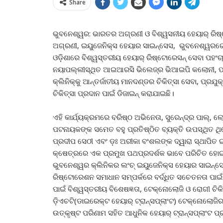
Share
ଭୁବନେଶ୍ୱର: ଭାରତର ଅଗ୍ରଣୀ ଓ ବିଶ୍ୱସନୀୟ ହେୟାର୍ ରିଷ୍ଟ
ଅଗ୍ରଣୀ, ଇୟୁଜେନିକ୍ସ ହେୟାର ସାଇନ୍ସେସ, ଭୁବନେଶ୍ୱରରେ ଏ
ଓଡ଼ିଶାରେ ବିଶ୍ୱସ୍ତରୀୟ ହେୟାର୍ ରିଷ୍ଟୋରେସନ୍ ସେବା ପହଂଚ
ନୟାପଲ୍ଲୀସ୍ଥିତ ଆଇଆରସି ଭିଲେଜ୍‌ର ଭିଆଇପି କଲୋନୀ, ପ୍ଲଟ
କ୍ଲିନିକ୍‌କୁ ଆନ୍ତର୍ଜାତୀୟ ମାନଦଣ୍ଡର ଚିକିତ୍ସା ସେବା, ପ୍ରଯ
ଚିକିତ୍ସା ପ୍ରଦାନ ପାଇଁ ଡିଜାଇନ୍ କରାଯାଇଛି।
ଏହି କାର୍ଯ୍ୟକ୍ରମରେ ବରିଷ୍ଠ ଅଭିନେତା, ସୁରେନ୍ଦ୍ର ପାଲ୍‌, ଲୋକ
ପଟନାୟକଙ୍କ ସମେତ ବହୁ ପ୍ରତିଷ୍ଠିତ ବ୍ୟକ୍ତି ଉପସ୍ଥିତ ଥିଲେ
ପ୍ରଦୀପ ସେଠୀ ଏବଂ ଡ଼ଃ ଅରୀକା ବଂଶଲଙ୍କ ଦ୍ୱାରା ସ୍ଥାପିତ
କ୍ଷେତ୍ରରେ ଏକ ପ୍ରମୁଖ ପଥପ୍ରଦର୍ଶକ ଭାବେ ପରିଚିତ ହୋଇ
ଭୁବନେଶ୍ୱର କ୍ଲିନିକର ଲଂଚ୍ ଇୟୁଜେନିକ୍ସ ହେୟାର ସାଇନ୍ସ
ରିଷ୍ଟୋରେଶନ ସମାଧାନ ସମ୍ପର୍କରେ ବର୍ଦ୍ଧିତ ସଚେତନତା ପ
ପାଇଁ ବିଶ୍ୱସ୍ତରୀୟ ବିଶେଷଜ୍ଞତା, ଟେକ୍ନୋଲୋଜି ଓ ରୋଗୀ ଚିକ
ଡ଼ିଏଚଟି(ଡାଇରେକ୍ଟ ହେୟାର୍ ଟ୍ରାନ୍ସପ୍ଲାଂଟ) ଟେକ୍ନୋଲୋଜିର
ଉତ୍କୃଷ୍ଟ ପରିଣାମ ସହିତ ଆଧୁନିକ ହେୟାର୍ ଟ୍ରାନ୍ସପ୍ଲାଂଟ ପ୍ର