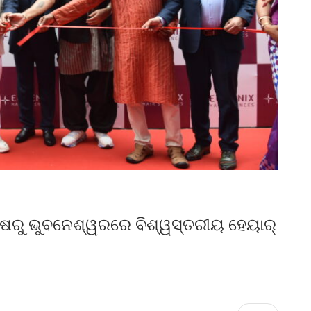
ଷରୁ ଭୁବନେଶ୍ୱରରେ ବିଶ୍ୱସ୍ତରୀୟ ହେୟାର୍