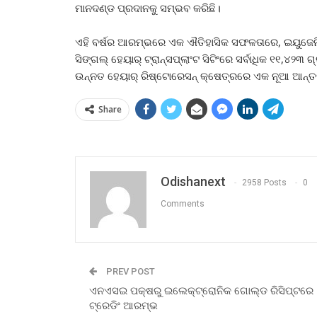
ମାନଦଣ୍ଡ ପ୍ରଦାନକୁ ସମ୍ଭବ କରିଛି।
ଏହି ବର୍ଷର ଆରମ୍ଭରେ ଏକ ଐତିହାସିକ ସଫଳତାରେ, ଇୟୁଜେନିକ୍
ସିଙ୍ଗଲ୍ ହେୟାର୍ ଟ୍ରାନ୍ସପ୍ଲାଂଟ ସିଟିଂରେ ସର୍ବାଧିକ ୧୧,୪୨୩ ଗ
ଉନ୍ନତ ହେୟାର୍ ରିଷ୍ଟୋରେସନ୍ କ୍ଷେତ୍ରରେ ଏକ ନୂଆ ଆନ୍ତର୍
Share
Odishanext
2958 Posts
0
Comments
PREV POST
ଏନଏସଇ ପକ୍ଷରୁ ଇଲେକ୍‌ଟ୍ରୋନିକ ଗୋଲ୍ଡ ରିସିପ୍ଟରେ
ଟ୍ରେଡିଂ ଆରମ୍ଭ