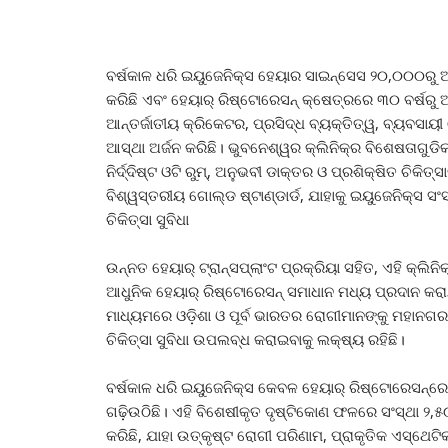
ବର୍ଷକାଳ ଧରି ଇୟୁଜେନିକ୍ସ ହେୟାର ସାଇନ୍ସେସ ୨୦,୦୦୦ରୁ ଅଧ
କରିଛି ଏବଂ ହେୟାର୍ ରିଷ୍ଟୋରେସନ୍ କ୍ଷେତ୍ରରେ ୩୦ ବର୍ଷରୁ ଅ
ଆନ୍ତର୍ଜାତୀୟ କ୍ରିକେଟର, ପ୍ରସିଦ୍ଧ ବ୍ୟକ୍ତିତ୍ୱ, ବ୍ୟବସା
ଆସ୍ଥା ଅର୍ଜନ କରିଛି। ଭୁବନେଶ୍ୱର କ୍ଲିନିକ୍‌ର ବିଶେଷତାଗୁଡି
ନିର୍ଦ୍ଦିଷ୍ଟ ଓଟି ରୁମ୍‌, ଅନୁଭବୀ ଡାକ୍ତର ଓ ପ୍ରଶିକ୍ଷିତ ଚିକି
ବିଶ୍ୱସ୍ତରୀୟ ଗୋଲ୍ଡ ଷ୍ଟାଣ୍ଡାର୍ଡ, ଯାହାକୁ ଇୟୁଜେନିକ୍ସ ସ
ଚିକିତ୍ସା ସୁବିଧା
ଉନ୍ନତ ହେୟାର୍ ଟ୍ରାନ୍ସପ୍ଲାଂଟ ପ୍ରକ୍ରିୟା ସହିତ, ଏହି କ୍ଲିନ
ଆଧୁନିକ ହେୟାର୍ ରିଷ୍ଟୋରେସନ୍ ସମାଧାନ ମଧ୍ୟ ପ୍ରଦାନ କ
ମାଧ୍ୟମରେ ଓଡ଼ିଶା ଓ ପୂର୍ବ ଭାରତର ରୋଗୀମାନଙ୍କୁ ମହାନଗରକ
ଚିକିତ୍ସା ସୁବିଧା ଉପଲବ୍ଧ କରାଇବାକୁ ଲକ୍ଷ୍ୟ ରହିଛି।
ବର୍ଷକାଳ ଧରି ଇୟୁଜେନିକ୍ସ କେବଳ ହେୟାର୍ ରିଷ୍ଟୋରେସନ୍‌ରେ
ଗଢ଼ିଉଠିଛି। ଏହି ବିଶେଷୀକୃତ ଦୃଷ୍ଟିକୋଣ ଫଳରେ ସଂସ୍ଥା ୨,୫
କରିଛି, ଯାହା ଉତ୍କୃଷ୍ଟ ରୋଗୀ ପରିଣାମ, ପ୍ରାକୃତିକ ଏସ୍ଥେଟ