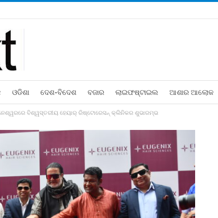
ଛ
ଓଡିଶା
ଦେଶ-ବିଦେଶ
ବଜାର
ଲାଇଫଷ୍ଟାଇଲ
ଆଶାର ଆଲୋକ
ନେଶ୍ୱରରେ ବିଶ୍ୱସ୍ତରୀୟ ହେୟାର୍ ରିଷ୍ଟୋରେସନ୍ କ୍ଲିନିକର ଶୁଭାରମ୍ଭ