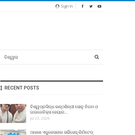
Sign In
ବିଶ୍ୱାସ
RECENT POSTS
ବିଶ୍ୱପ୍ରସିଦ୍ଧ କଣ୍ଠଶିଳ୍ପୀ ସୋନୁ ନିଗମ ଓ
ଇଉଜେନିକ୍ସ ହେୟାର…
Jul 23, 2026
ଆକାଶ ଏଜୁକେସନାଲ ସର୍ଭିସେସ୍ ଲିମିଟେଡ୍