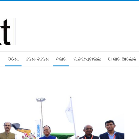
ଛ
ଓଡିଶା
ଦେଶ-ବିଦେଶ
ବଜାର
ଲାଇଫଷ୍ଟାଇଲ
ଆଶାର ଆଲୋକ