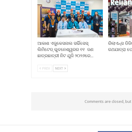
ଆକାଶ ଏଜୁକେସନାଲ ସର୍ଭିସେସ୍
ରିଲାଏନ୍ସ ଡିଜ
ଲିମିଟେଡ୍ ଭୁବନେଶ୍ୱରର ୧୧ ଜଣ
ରଥଯାତ୍ରା ଫ
ଛାତ୍ରଛାତ୍ରୀ ନିଟ ଯୁଜି ୨୦୨୬ରେ…
PREV
NEXT
Comments are closed, but