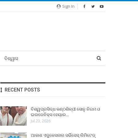
Sign In
ବିଶ୍ୱାସ
RECENT POSTS
ବିଶ୍ୱପ୍ରସିଦ୍ଧ କଣ୍ଠଶିଳ୍ପୀ ସୋନୁ ନିଗମ ଓ
ଇଉଜେନିକ୍ସ ହେୟାର…
Jul 23, 2026
ଆକାଶ ଏଜୁକେସନାଲ ସର୍ଭିସେସ୍ ଲିମିଟେଡ୍