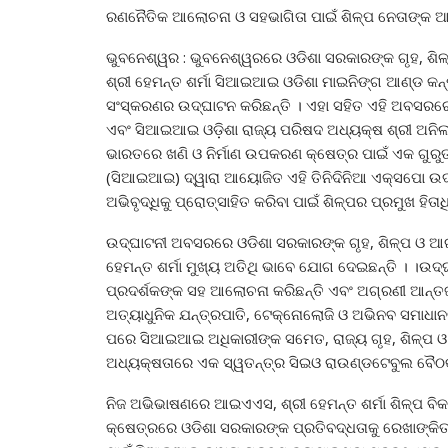
ରଣନୈତିକ ଆଲୋଚନା ଓ ସହଭାଗିତା ପାଇଁ ଶିଳ୍ପ ନେତାଙ୍କ ଆ
ଭୁବନେଶ୍ୱର : ଭୁବନେଶ୍ୱରରେ ଓଡିଶା ସରକାରଙ୍କ ଗୃହ, ଶ
ଶ୍ରୀ ହେମନ୍ତ ଶର୍ମା ସିଆଇଆଇ ଓଡିଶା ମାଇନିଙ୍ଗ ଆଣ୍ଡ କନ
ସଂସ୍କରଣର ଉଦ୍‌ଘାଟନ କରିଛନ୍ତି । ଏହା ସହିତ ଏହି ଅବ
ଏବଂ ସିଆଇଆଇ ଓଡ଼ିଶା ରାଜ୍ୟ ପରିଷଦ ଅଧ୍ୟକ୍ଷ ଶ୍ରୀ ଅନିଲ କୁମ
ଭାରତରେ ଖଣି ଓ ନିର୍ମାଣ ଉପକରଣ କ୍ଷେତ୍ର ପାଇଁ ଏକ ଗୁରୁତ୍ୱ
(ସିଆଇଆଇ) ଦ୍ୱାରା ଆୟୋଜିତ ଏହି ତିନିଦିନିଆ ଏକ୍ସପୋ ଉଦ୍ଭା
ଅଭିବୃଦ୍ଧିକୁ ପ୍ରୋତ୍ସାହିତ କରିବା ପାଇଁ ଶିଳ୍ପର ପ୍ରମୁଖ ହିତା
ଉଦ୍‌ଘାଟନୀ ଅବସରରେ ଓଡିଶା ସରକାରଙ୍କ ଗୃହ, ଶିଳ୍ପ ଓ 
ହେମନ୍ତ ଶର୍ମା ମୁଖ୍ୟ ଅତିଥି ଭାବେ ଯୋଗ ଦେଇଛନ୍ତି । ।ଉଦ୍‌ଘା
ପ୍ରଦର୍ଶକଙ୍କ ସହ ଆଲୋଚନା କରିଛନ୍ତି ଏବଂ ଅଗ୍ରଣୀ ଆନ୍ତର୍
ଅତ୍ୟାଧୁନିକ ଯନ୍ତ୍ରପାତି, ଟେକ୍ନୋଲୋଜି ଓ ଅଭିନବ ସମାଧାନଗୁ
ପରେ ସିଆଇଆଇ ଅଧିକାରୀଙ୍କ ସମେତ, ରାଜ୍ୟ ଗୃହ, ଶିଳ୍ପ 
ଅଧ୍ୟକ୍ଷତାରେ ଏକ ସ୍ୱତନ୍ତ୍ର ସିଇଓ ରାଉଣ୍ଡଟେବୁଲ ବୈ
ନିଜ ଅଭିଭାଷଣରେ ଆଇଏଏସ, ଶ୍ରୀ ହେମନ୍ତ ଶର୍ମା ଶିଳ୍ପ ବି
କ୍ଷେତ୍ରରେ ଓଡିଶା ସରକାରଙ୍କ ପ୍ରତିବଦ୍ଧତାକୁ ରେଖାଙ୍କିତ