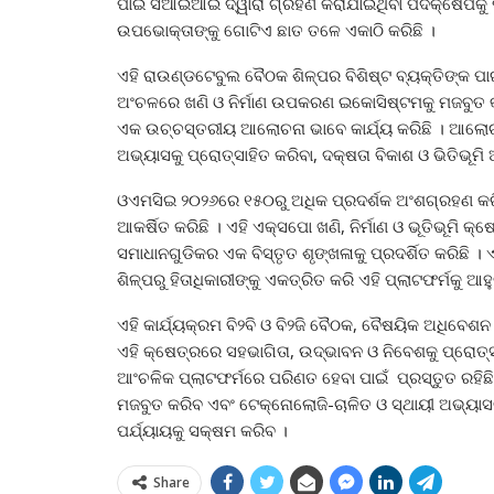
ପାଇଁ ସିଆଇଆଇ ଦ୍ୱାରା ଗ୍ରହଣ କରାଯାଇଥିବା ପଦକ୍ଷେପକୁ ପ୍ରଶ
ଉପଭୋକ୍ତାଙ୍କୁ ଗୋଟିଏ ଛାତ ତଳେ ଏକାଠି କରିଛି ।
ଏହି ରାଉଣ୍ଡଟେବୁଲ ବୈଠକ ଶିଳ୍ପର ବିଶିଷ୍ଟ ବ୍ୟକ୍ତିଙ୍କ ପ
ଅଂଚଳରେ ଖଣି ଓ ନିର୍ମାଣ ଉପକରଣ ଇକୋସିଷ୍ଟମକୁ ମଜବୁତ
ଏକ ଉଚ୍ଚସ୍ତରୀୟ ଆଲୋଚନା ଭାବେ କାର୍ଯ୍ୟ କରିଛି । ଆଲୋଚ
ଅଭ୍ୟାସକୁ ପ୍ରୋତ୍ସାହିତ କରିବା, ଦକ୍ଷତା ବିକାଶ ଓ ଭିତିଭୂମି 
ଓଏମସିଇ ୨୦୨୬ରେ ୧୫୦ରୁ ଅଧିକ ପ୍ରଦର୍ଶକ ଅଂଶଗ୍ରହଣ କରିଛ
ଆକର୍ଷିତ କରିଛି । ଏହି ଏକ୍ସପୋ ଖଣି, ନିର୍ମାଣ ଓ ଭୂତିଭୂମି
ସମାଧାନଗୁଡିକର ଏକ ବିସ୍ତୃତ ଶୃଙ୍ଖଳାକୁ ପ୍ରଦର୍ଶିତ କରିଛି 
ଶିଳ୍ପରୁ ହିତାଧିକାରୀଙ୍କୁ ଏକତ୍ରିତ କରି ଏହି ପ୍ଲାଟଫର୍ମକୁ ଆହୁ
ଏହି କାର୍ଯ୍ୟକ୍ରମ ବି୨ବି ଓ ବି୨ଜି ବୈଠକ, ବୈଷୟିକ ଅଧିବେଶନ ଓ
ଏହି କ୍ଷେତ୍ରରେ ସହଭାଗିତା, ଉଦ୍‌ଭାବନ ଓ ନିବେଶକୁ ପ୍ରୋତ୍
ଆଂଚଳିକ ପ୍ଲାଟଫର୍ମରେ ପରିଣତ ହେବା ପାଇଁ ପ୍ରସ୍ତୁତ ରହିଛି, 
ମଜବୁତ କରିବ ଏବଂ ଟେକ୍ନୋଲୋଜି-ଚାଳିତ ଓ ସ୍ଥାୟୀ ଅଭ୍ୟାସଗ
ପର୍ଯ୍ୟାୟକୁ ସକ୍ଷମ କରିବ ।
Share