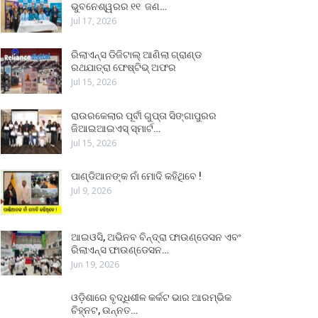
ଭୁବନେଶ୍ୱରର ୧୧ ଜଣ…
Jul 17, 2026
ରିଲାଏନ୍ସ ଡିଜିଟାଲ୍ ଆଣିଲା ଗ୍ରାଣ୍ଡ
ରଥଯାତ୍ରା ଫେଷ୍ଟିଭ୍ ଅଫର
Jul 15, 2026
ରାଉରକେଲାର ପୂର୍ବୀ ଗୁପ୍ତା ସିଙ୍ଗାପୁରର
ଜିଆଇଆଇଏସ୍ ସ୍ମାର୍ଟ…
Jul 15, 2026
ପାଣ୍ଡିଆନଙ୍କ ନାଁ ମୋଦି କହିଥିବେ !
Jul 9, 2026
ଆଇଓସି, ଅଭିନବ ବିନ୍ଦ୍ରା ଫାଉଣ୍ଡେସନ ଏବଂ
ରିଲାଏନ୍ସ ଫାଉଣ୍ଡେସନ…
Jun 19, 2026
ଓଡ଼ିଶାରେ ବୃଦ୍ଧିଶୀଳ କର୍କଟ ଭାର ଆରମ୍ଭିକ
ଚିହ୍ନଟ, ଉନ୍ନତ…