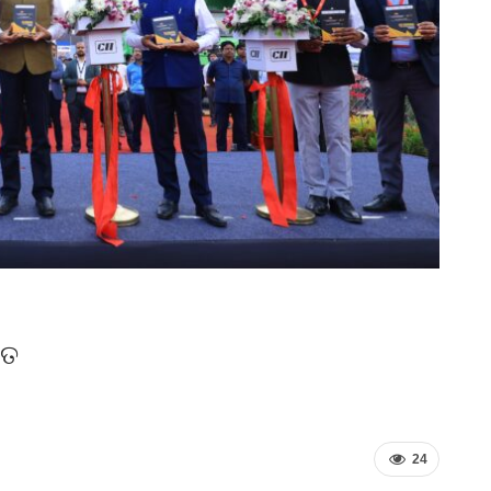
ିତ
24