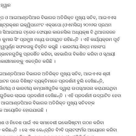
ହ୍ୱାନ
ିଳ୍ପ ଓ ଆଇଆଣ୍ଡପିଆର ବିଭାଗର ଅତିରିକ୍ତ ମୁଖ୍ୟ ସଚିବ, ଆଇଏଏସ
୍‌ଷ୍ଟ୍ରକ୍‌ଶନ ଇକ୍ୱିପମେଂଟ ଏକ୍ସପୋ (ଓଏମସିଇ) ୨୦୨୬ର ପ୍ରଥମ
ସରରେ ସିଆଇଆଇ ଟ୍ରେଡ ଫେୟାର କାଉନସିଲ ଅଧ୍ୟକ୍ଷ ବି ଥିଆଗରଜନ
ାର ସିଂ ପ୍ରମୁଖ ମଧ୍ୟ ଉପସ୍ଥିତ ରହିଛନ୍ତି । ଏହି କାର୍ଯ୍ୟକ୍ରମ ପୂର୍ବ
ପୂର୍ଣ୍ଣ ସଫଳତାକୁ ଚିହ୍ନିତ କରୁଛି । ଭାରତୀୟ ଶିଳ୍ପ ମହାସଂଘ
ବନଗୁଡିକୁ ପ୍ରଦର୍ଶିତ କରିବା, ସହଭାଗିତା ବିକଶିତ କରିବା ଓ ସ୍ଥାୟୀ
ଧିକାରୀମାନଙ୍କୁ ଏକତ୍ରିତ କରିଛି ।
ଆଇଆଣ୍ଡପିଆର ବିଭାଗର ଅତିରିକ୍ତ ମୁଖ୍ୟ ସଚିବ, ଆଇଏଏସ ଶ୍ରୀ
ଟନ ପରେ ବିଶିଷ୍ଟ ବ୍ୟକ୍ତିମାନେ ପ୍ରଦର୍ଶନୀ ବୁଲି ଦେଖିଛନ୍ତି,
ଜାତୀୟ ଓ ଭାରତୀୟ କମ୍ପାନୀଗୁଡିକ ଦ୍ୱାରା ଉପସ୍ଥାପନା କରାଯାଇଥିବା
ଡିକର ଲାଇଭ ପ୍ରଦର୍ଶନୀ ଦେଖିଛନ୍ତି । ଏହି ପ୍ରଦର୍ଶନୀ ଉଦ୍‌ଘାଟିତ ହେବା
ଓ ଆଇଆଣ୍ଡପିଆର ବିଭାଗର ଅତିରିକ୍ତ ମୁଖ୍ୟ ସଚିବଙ୍କ
ଠକ ଆୟୋଜିତ ହୋଇଯାଇଛି ।
କାଶ ଓ ନିବେଶ ପାଇଁ ଏକ ସମାବେଶୀ ଇକୋସିଷ୍ଟମ ଗଠନ କରିବା
 କରିଛନ୍ତି । ସେ ଏକ କେନ୍ଦ୍ରିତ ବି୨ବି ପ୍ଲାଟଫର୍ମର ଆୟୋଜନ କରିବା