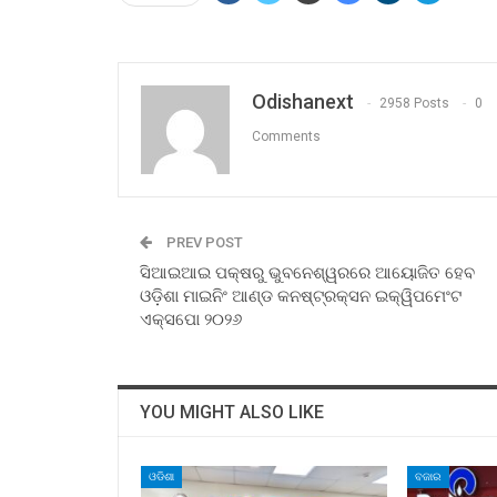
Odishanext
2958 Posts
0
Comments
PREV POST
ସିଆଇଆଇ ପକ୍ଷରୁ ଭୁବନେଶ୍ୱରରେ ଆୟୋଜିତ ହେବ
ଓଡ଼ିଶା ମାଇନିଂ ଆଣ୍ଡ କନଷ୍ଟ୍ରକ୍ସନ ଇକ୍ୱିପମେଂଟ
ଏକ୍ସପୋ ୨୦୨୬
YOU MIGHT ALSO LIKE
ଓଡିଶା
ବଜାର