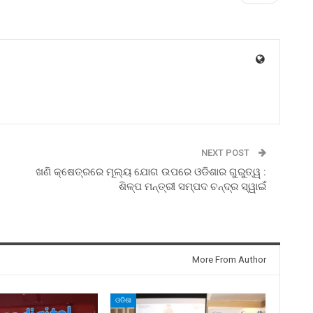
NEXT POST
ଖଣି କ୍ଷେତ୍ରରେ ମୂଲ୍ୟ ଯୋଗ ଉପରେ ଓଡିଶାର ଗୁରୁତ୍ୱ :
ଶିଳ୍ପ ମନ୍ତ୍ରୀ ସମ୍ପଦ ଚନ୍ଦ୍ର ସ୍ୱାଇଁ
More From Author
ଓଡିଶା