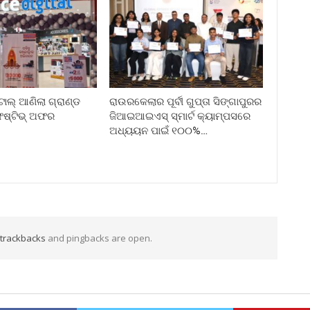
ିଟାଲ୍ ଆଣିଲା ଗ୍ରାଣ୍ଡ
ରାଉରକେଲାର ପୂର୍ବୀ ଗୁପ୍ତା ସିଙ୍ଗାପୁରର
େଷ୍ଟିଭ୍ ଅଫର
ଜିଆଇଆଇଏସ୍ ସ୍ମାର୍ଟ କ୍ୟାମ୍ପସରେ
ଅଧ୍ୟୟନ ପାଇଁ ୧୦୦%…
trackbacks
and pingbacks are open.