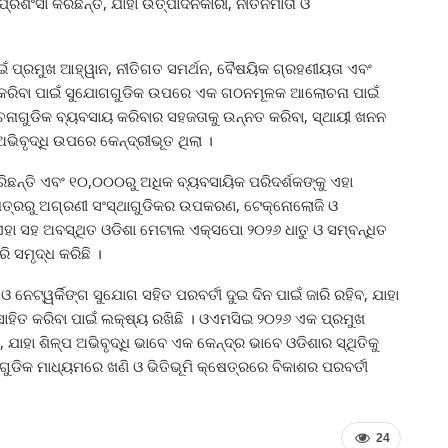
ଂସା କରିଛନ୍ତି, ଯାହା ଉତ୍ପାଦନକାରୀ, ନୀତିନିର୍ମାତା ଓ
ାଇଁ ପ୍ରମୁଖ ଆହ୍ୱାନ, ନୀତିଗତ ସମର୍ଥନ, ବୈଷୟିକ ଗ୍ରହଣୀୟତା ଏବଂ
 କରିବା ପାଇଁ ସୁଯୋଗଗୁଡିକ ଉପରେ ଏକ ଗଠନମୂଳକ ଆଲୋଚନା ପାଇଁ
ନାଗୁଡିକ ବ୍ୟବସାୟ କରିବାର ସହଜତାକୁ ଉନ୍ନତ କରିବା, ସ୍ଥାୟୀ ଖନନ
ଅଭିବୃଦ୍ଧି ଉପରେ କେନ୍ଦ୍ରୀଭୂତ ଥିଲା ।
ନ୍ତି ଏବଂ ୧୦,୦୦୦ରୁ ଅଧିକ ବ୍ୟବସାୟିକ ପରିଦର୍ଶକଙ୍କୁ ଏହା
 କ୍ଷେତ୍ରରୁ ଅଗ୍ରଣୀ ସଂସ୍ଥାଗୁଡିକର ଉପକରଣ, ଟେକ୍ନୋଲୋଜି ଓ
। ଏହା ସହ ଅବସ୍ଥିତ ଓଡିଶା ମେଟାଲ ଏକ୍ସପୋ ୨୦୨୬ ଧାତୁ ଓ ସମ୍ବନ୍ଧିତ
ରି ସମୃଦ୍ଧ କରିଛି ।
 ନେଟ୍‌ୱର୍କିଙ୍ଗ ସୁଯୋଗ ସହିତ ପରବର୍ତୀ ଦୁଇ ଦିନ ପାଇଁ ଜାରି ରହିବ, ଯାହା
ସାହିତ କରିବା ପାଇଁ ଲକ୍ଷ୍ୟ ରଖିଛି । ଓଏମସିଇ ୨୦୨୬ ଏକ ପ୍ରମୁଖ
ଯାହା ଶିଳ୍ପ ଅଭିବୃଦ୍ଧି ଭାବେ ଏକ କେନ୍ଦ୍ର ଭାବେ ଓଡିଶାର ସ୍ଥିତିକୁ
ୁଡିକ ମାଧ୍ୟମରେ ଖଣି ଓ ଭିତିଭୂମି କ୍ଷେତ୍ରରେ ବିକାଶର ପରବର୍ତୀ
24