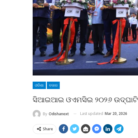
ଓଡିଶା
ବଜାର
ସିଆଇଆଇ ଓଏମସିଇ ୨୦୨୬ ଉଦ୍‌ଘାଟ
Last updated
Mar 20, 2026
By
Odishanext
Share