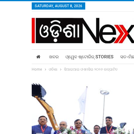
SATURDAY, AUGUST 8, 2026
ଖବର
ଓ୍ୱେବ ଷ୍ଟୋରିଜ୍‌ STORIES
ସତ-ମି
Home
ଓଡିଶା
ସିଆଇଆଇ ଓଏମସିଇ ୨୦୨୬ ଉଦ୍‌ଘାଟିତ