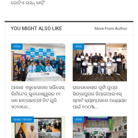
ଗୋଟିଏ ରାସନ୍‍ କାର୍ଡ଼’
YOU MIGHT ALSO LIKE
More From Author
ଓଡିଶା
ଓଡିଶା
ଆକାଶ ଏଜୁକେସନାଲ ସର୍ଭିସେସ୍
ରାଉରକେଲାର ପୂର୍ବୀ ଗୁପ୍ତା
ଲିମିଟେଡ୍ ଭୁବନେଶ୍ୱରର ୧୧
ସିଙ୍ଗାପୁରର ଜିଆଇଆଇଏସ୍
ଜଣ ଛାତ୍ରଛାତ୍ରୀ ନିଟ ଯୁଜି
ସ୍ମାର୍ଟ କ୍ୟାମ୍ପସରେ ଅଧ୍ୟୟନ
୨୦୨୬ରେ…
ପାଇଁ ୧୦୦%…
ଆଶାର ଆଲୋକ
ଓଡିଶା