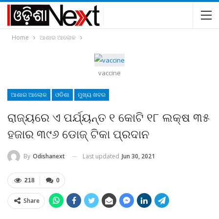
Home
ଆଶାର ଆଲୋକ
vaccine
ଆଶାର ଆଲୋକ
ଓଡିଶା
ମୁଖ୍ୟ ଖବର
ରାଜ୍ୟରେ ଏ ପର୍ଯ୍ୟନ୍ତ ୧ କୋଟି ୧୮ ଲକ୍ଷ ୩୫
ହଜାର ୩୯୬ ଡୋଜ୍‍ ଟିକା ପ୍ରଦାନ
Last updated
Jun 30, 2021
By
Odishanext
218
0
Share