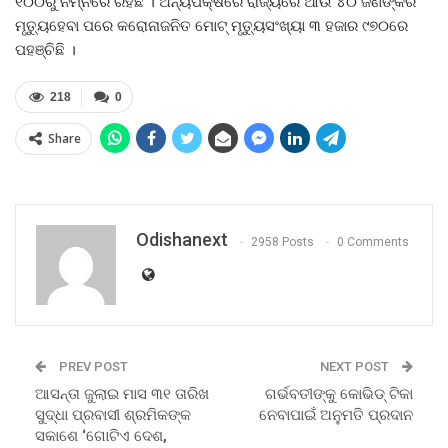
୧୦୦ରୁ ନିମ୍ନରେ ରହିଛି । ଅନ୍ୟପକ୍ଷରେ ରାଜ୍ୟରେ ଆଉ ୪୦ ଜଣଙ୍କର
ମୃତ୍ୟୁହେବା ପରେ କରୋନାଜନିତ ମୋଟ୍‍ ମୃତ୍ୟୁସଂଖ୍ୟା ୩ ହଜାର ୯୭୦ରେ
ପହଞ୍ଚିଛି ।
218
0
Share
Odishanext
2958 Posts
0 Comments
PREV POST
NEXT POST
ଆସନ୍ତା ଜୁଲାଇ ମାସ ୩୧ ତାରିଖ
ଗର୍ଭବତୀଙ୍କୁ କୋଭିଡ୍‍ ଟିକା
ସୁଦ୍ଧା ପ୍ରବାସୀ ଶ୍ରମିକଙ୍କ
ନେବାପାଇଁ ଅନୁମତି ପ୍ରଦାନ
ସକାଶେ ‘ଗୋଟିଏ ଦେଶ,