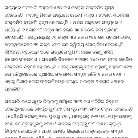
ରାଜ୍ୟରେ ଗତକାଲି ୩ହଜାର ୫୨୦ ଜଣ କରୋନା ସଂକ୍ରମିତ ସୁସ୍ଥ
ହୋଇଛନ୍ତି । ଏହାକୁ ମିଶାଇ ରାଜ୍ୟରେ ମୋଟ୍‍ ୮ଲକ୍ଷ ୭୪ହଜାର ୩୦୭ଜଣ
ସଂକ୍ରମିତ ବ୍ୟକ୍ତି ସୁସ୍ଥ ହୋଇଛନ୍ତି । ଅପର ପକ୍ଷରେ ରାଜ୍ୟରେ ଏ
ପର୍ଯ୍ୟନ୍ତ ୧ କୋଟି ୧୮ ଲକ୍ଷ ୩୫ ହଜାର ୩୯୬ ଡୋଜ୍‍ ଟିକା ପ୍ରଦାନ
କରାଯାଇଛି । ସେଥିମଧ୍ୟରୁ ୯୭ ଲକ୍ଷ ୩୪ ହଜାର ୯୧୪ ଜଣ ପ୍ରଥମ ଡୋଜ୍‍
ନେଇଥିବାବେଳେ ୨୧ ଲକ୍ଷ ୪୮୦ ଜଣ ଦ୍ୱିତୀୟ ଡୋଜ୍‍ ଟିକା ନେଇଛନ୍ତି ।
କିଛିଦିନର ବ୍ୟବଧାନ ପରେ ରାଜ୍ୟରେ ପୁଣି ୩ ହଜାର ତଳକୁ ଖସିଛି
କରୋନା ସଂକ୍ରମଣ । ଗତକାଲି ଦିନକରେ ୨ ହଜାର ୬୪୦ ଜଣ ନୂତନ କୋଭିଡ
ସଂକ୍ରମିତ ଚିହ୍ନଟ ହୋଇଛନ୍ତି । ସେଥିମଧ୍ୟରୁ ସଙ୍ଗରୋଧରୁ ୧ ହଜାର ୫୧୭
ଜଣ ରହିଥିବାବେଳେ ସ୍ଥାନୀୟ ସଂକ୍ରମଣ ସଂଖ୍ୟା ରହିଛି ୧ ହଜାର ୧୨୩ ।
ଏହାକୁ ମିଶାଇ ମୋଟ୍‍ ସଂକ୍ରମିତଙ୍କ ସଂଖ୍ୟା ୯ ଲକ୍ଷ ୬ ହଜାର ୪୨୯ରେ
ପହଞ୍ଚିଛି ।
ଗତକାଲି ବାଲେଶ୍ୱର ଜିଲ୍ଲାରୁ ସର୍ବାଧିକ ୩୯୭ ଜଣ ପଜିଟିଭ୍‍ ଚିହ୍ନଟ
ହୋଇଥିବାବେଳେ ଖୋର୍ଦ୍ଧାରୁ ୩୬୫ ଜଣ ନୂତନ ସଂକ୍ରମିତ ଚିହ୍ନଟ ହୋଇଛନ୍ତି
। ସେହିପରି କଟକରୁ ୨୬୬, ପୁରୀରୁ ୧୭୮, ଯାଜପୁରରୁ ୧୬୨ ଜଣ, ମୟୂରଭଞ୍ଜରୁ
୧୫୫, ଜଗତ୍‍ସିଂହପୁରରୁ ୧୩୨ ଓ ଭଦ୍ରକ ଜିଲ୍ଲାରୁ ୧୨୮ ଜଣ ଆକ୍ରାନ୍ତ
ଚିହ୍ନଟ ହୋଇଛନ୍ତି । ଅନ୍ୟ ସମସ୍ତ ଜିଲ୍ଲାରେ ଆକ୍ରାନ୍ତଙ୍କ ସଂଖ୍ୟା