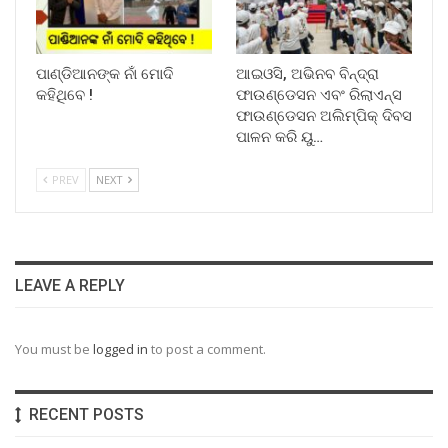
ପାଣ୍ଡିଆନଙ୍କ ନାଁ ମୋଦି
ଆଇଓସି, ଅଭିନବ ବିନ୍ଦ୍ରା
କହିଥିବେ !
ଫାଉଣ୍ଡେସନ ଏବଂ ରିଲାଏନ୍ସ
ଫାଉଣ୍ଡେସନ ଅଲିମ୍ପିକ୍ ଦିବସ
ପାଳନ କରି ୟୁ…
PREV
NEXT
LEAVE A REPLY
You must be
logged in
to post a comment.
RECENT POSTS