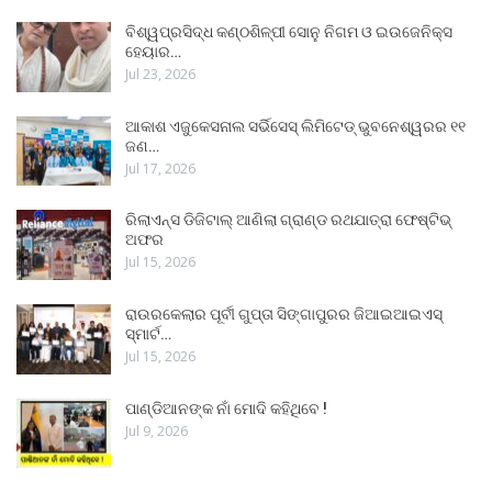
ବିଶ୍ୱପ୍ରସିଦ୍ଧ କଣ୍ଠଶିଳ୍ପୀ ସୋନୁ ନିଗମ ଓ ଇଉଜେନିକ୍ସ
ହେୟାର…
Jul 23, 2026
ଆକାଶ ଏଜୁକେସନାଲ ସର୍ଭିସେସ୍ ଲିମିଟେଡ୍ ଭୁବନେଶ୍ୱରର ୧୧
ଜଣ…
Jul 17, 2026
ରିଲାଏନ୍ସ ଡିଜିଟାଲ୍ ଆଣିଲା ଗ୍ରାଣ୍ଡ ରଥଯାତ୍ରା ଫେଷ୍ଟିଭ୍
ଅଫର
Jul 15, 2026
ରାଉରକେଲାର ପୂର୍ବୀ ଗୁପ୍ତା ସିଙ୍ଗାପୁରର ଜିଆଇଆଇଏସ୍
ସ୍ମାର୍ଟ…
Jul 15, 2026
ପାଣ୍ଡିଆନଙ୍କ ନାଁ ମୋଦି କହିଥିବେ !
Jul 9, 2026