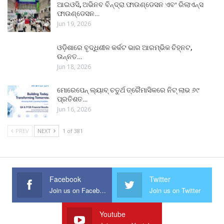
ଆଇଓସି, ଅଭିନବ ବିନ୍ଦ୍ରା ଫାଉଣ୍ଡେସନ ଏବଂ ରିଲାଏନ୍ସ
ଫାଉଣ୍ଡେସନ…
Jun 19, 2026
ଓଡ଼ିଶାରେ ବୃଦ୍ଧିଶୀଳ କର୍କଟ ଭାର ଆରମ୍ଭିକ ଚିହ୍ନଟ,
ଉନ୍ନତ…
Jun 18, 2026
ମୋରେପେନ୍ ଲ୍ୟାବ୍ ଚତୁର୍ଥ ତ୍ରୈମାସିକରେ ନିଟ୍ ଲାଭ ୬୯
ପ୍ରତିଶତ…
Jun 16, 2026
PREV
NEXT
1 of 381
Facebook
Twitter
Join us on Facebook
Join us on Twitter
Youtube