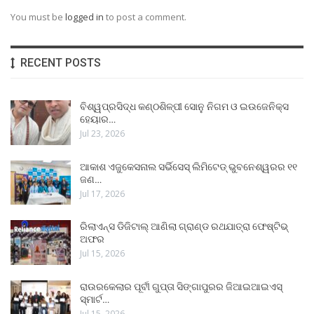
You must be
logged in
to post a comment.
RECENT POSTS
ବିଶ୍ୱପ୍ରସିଦ୍ଧ କଣ୍ଠଶିଳ୍ପୀ ସୋନୁ ନିଗମ ଓ ଇଉଜେନିକ୍ସ
ହେୟାର…
Jul 23, 2026
ଆକାଶ ଏଜୁକେସନାଲ ସର୍ଭିସେସ୍ ଲିମିଟେଡ୍ ଭୁବନେଶ୍ୱରର ୧୧
ଜଣ…
Jul 17, 2026
ରିଲାଏନ୍ସ ଡିଜିଟାଲ୍ ଆଣିଲା ଗ୍ରାଣ୍ଡ ରଥଯାତ୍ରା ଫେଷ୍ଟିଭ୍
ଅଫର
Jul 15, 2026
ରାଉରକେଲାର ପୂର୍ବୀ ଗୁପ୍ତା ସିଙ୍ଗାପୁରର ଜିଆଇଆଇଏସ୍
ସ୍ମାର୍ଟ…
Jul 15, 2026