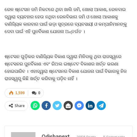
ରେଳ ଷ୍ଟେସନ ଜମି ନିକଟରେ ଥିବା ଖାଲି ଜମି, ଖୋଲା ଆକାଶ, ରେଳବାଇ
ଦ୍ୱାରା ବ୍ୟବହାର ହେଉ ନଥିବା ରେଳବିଭାଗ ଜମି ଓ ଖୋଲା ଆକାଶକୁ
ବାଣିଜ୍ୟିକ କାରବାର ପାଇଁ ଭଡ଼ା ସୂତ୍ରରେ ବ୍ୟବସାୟୀ ଓ କମ୍ପାନିମାନଙ୍କୁ
ଦେବା ପାଇଁ ଏହି ପୁନର୍ବିକାଶ ଯୋଜନା ଅନ୍ତର୍ଗତ ।
ଷ୍ଟେସନ ଗୁଡ଼ିକର ବାଣିଜ୍ୟିକ ବିକାଶ ଦ୍ୱାରା ମିଳିବାକୁ ଥିବା ରାଜସ୍ୱରେ
ଷ୍ଟେସନର ପୁନର୍ବିକାଶ ଏବଂ ରିଅଲ ଇଷ୍ଟେଟ ବିକାଶର ଖର୍ଚ୍ଚ ଭରଣା
ହୋଇପାରିବ । ଏହାଦ୍ୱାରା ଷ୍ଟେସନର ବିକାଶ ଯୋଜନା ପାଇଁ ବିଭାଗକୁ ନିଜ
ରାଜସ୍ୱରୁ କିଛି ଖର୍ଚ୍ଚ କରିବାକୁ ପଡ଼ିବ ନାହିଁ ।
1,599
0
Share
Odishanext