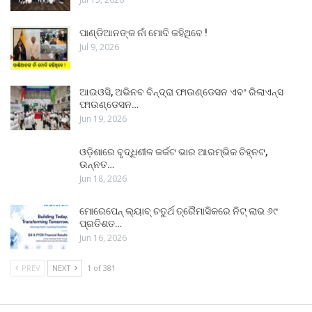
ପାଣ୍ଡିଆନଙ୍କ ନାଁ ମୋଦି କହିଥିବେ !
Jul 9, 2026
ଆଇଓସି, ଅଭିନବ ବିନ୍ଦ୍ରା ଫାଉଣ୍ଡେସନ ଏବଂ ରିଲାଏନ୍ସ
ଫାଉଣ୍ଡେସନ…
Jun 19, 2026
ଓଡ଼ିଶାରେ ବୃଦ୍ଧିଶୀଳ କର୍କଟ ଭାର ଆରମ୍ଭିକ ଚିହ୍ନଟ,
ଉନ୍ନତ…
Jun 18, 2026
ମୋରେପେନ୍ ଲ୍ୟାବ୍ ଚତୁର୍ଥ ତ୍ରୈମାସିକରେ ନିଟ୍ ଲାଭ ୬୯
ପ୍ରତିଶତ…
Jun 16, 2026
PREV
NEXT
1 of 381