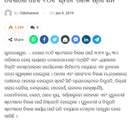
On
Jan 6, 2019
By
Odishanext
1,599
0
Share
ଭୁବନେଶ୍ୱର . – ଦେଶର ୧୦ଟି ଷ୍ଟେସନର ବିକାଶ ପାଇଁ ୨୦୧୭ ଜୁନ୍ ୩୦
ତାରିଖରେ ରେଲ୍ ଲ୍ୟାଣ୍ଡ ଡେଭଲପମେଣ୍ଟ ଅଥରିଟି ଏବଂ ନ୍ୟାସନାଲ
ବିଲ୍ଡିଂ କନଷ୍ଟ୍ରକ୍ସନ କର୍ପୋରେସନ ଲିମିଟେଡ଼ ମଧ୍ୟରେ ଏବ ବୁଝାମଣା
ପତ୍ର ସ୍ୱାକ୍ଷର ହୋଇଥିଲା । ଆବାସ ଏବଂ ସହରାଂଚଳ ବିକାଶ ମନ୍ତ୍ରଣାଳୟ
ଅଧୀନରେ ଆରମ୍ଭ ହୋଇଥିବା ସ୍ମାର୍ଟ ସିଟି ପ୍ରୋଜେକ୍ଟରେ ତିରୁପତି, ଦିଲ୍ଲୀ
ସରାଇ ରୋହିଲା, ନେଲ୍ଲୋର, ମାଡଗାଓଁ, ଚାରବାଗ (ଲକ୍ଷ୍ନୌ),
ଗୋମତିନଗର, କୋଟା, ଥାନେ ନ୍ୟୁ, ଏର୍ଣ୍ଣାକୁଲମ ଜଙ୍କସନ ଏବଂ ପୁଡୁଚେରୀ
ଷ୍ଟେସନର ବିକାଶ ପାଇଁ ନିଷ୍ପତ୍ତି ହୋଇଥିଲା । ପୁଡୁଚେରୀ ଓ ତିରୁପତି
ଷ୍ଟେସନର ବିକାଶ କାର୍ୟ୍ୟ ପାଇଁ ଇତି ମଧ୍ୟରେ ଟେଣ୍ଡର ଆହ୍ୱାନ ହୋଇ
ସାରିଛି ।