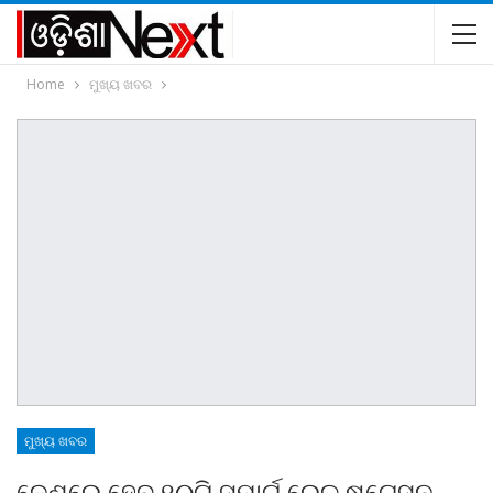
Home
ମୁଖ୍ୟ ଖବର
ମୁଖ୍ୟ ଖବର
ଦେଶରେ ହେବ ୧୦ଟି ସ୍ମାର୍ଟ ରେଳ ଷ୍ଟେସନ