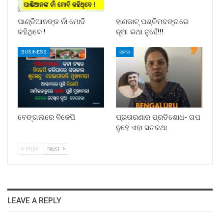
ପାଣ୍ଡିଆନଙ୍କ ନାଁ ମୋଦି
ହାଣକାଟ୍‌ ପଶ୍ଚିମବଙ୍ଗରେ
କହିଥିବେ !
ନୂଆ କଥା ନୁହେଁ!!!
BUSINESS
ଖବର
ବେଙ୍ଗଲରେ ବିଜେପି
ପ୍ରତାରଣାର ପ୍ରତିଶୋଧ- ଗପ
ନୁହେଁ ଏହା ସତକଥା
PREV
NEXT
LEAVE A REPLY