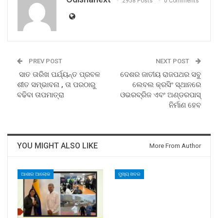
2958 Posts
0 Comments
PREV POST
NEXT POST
ସାତ ତାରିଖ ପର୍ଯ୍ୟନ୍ତ ପ୍ରବଳ
ଦେଶର ଜାତୀୟ ରାଜପଥର ସବୁ
ଶୀତ ସମ୍ଭାବନା , ତା ପରଠାରୁ
ଲେବଲ କ୍ରସିଂ ସ୍ଥାନରେ
ବଢିବା ତାପମାତ୍ରା
ଓଭରବ୍ରିଜ ଏବଂ ଅଣ୍ଡରପାସ୍‌
ନିର୍ମାଣ ହେବ
YOU MIGHT ALSO LIKE
More From Author
ଆଶାର ଆଲୋକ
ମୁଖ୍ୟ ଖବର