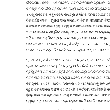
ଜୀବନଗାଥା ହେବ । ଏହି ମାଟିରେ ପବିତ୍ର ମୋହନ ପ୍ରଧାନ, ସ
ସିଂହଙ୍କ ଭଳି ବୀର ପୁତ୍ରମାନେ ଜନ୍ମ ନେଇ ସମାଜ ସଂସ୍କାର 
। ଏଣୁ ତାଳଚେର ସବୁବେଳେ ରାଷ୍ଟ୍ର ନିର୍ମାଣର ଅଂଶ ହୋଇରହିଛି
ଦିଗଦର୍ଶନ ଦେବ । ରୁଗ୍ଣ ସାର କାରଖାନା ବିଗତ ସରକାରର ବିଫ
ସଫଳତାର ପ୍ରତୀକ ହେବ । ପୂର୍ବ ସରକାର ବେଳେ ଅନେକ କାରଖ
ଏବଂ ଦେଶରେ ରସାୟନିକ ସାରକୁ ଶସ୍ତାରେ ଉପଲବ୍ଧ କରାଇବା 
ଏହି କାରଖାନାଗୁଡିକ ହେଲା- ଉତ୍ତରପ୍ରଦେଶର ଗୋରଖପୁର, ଝା
ସାର କାରଖାନା । ପ୍ରଧାନମନ୍ତ୍ରୀ କହିଥିଲେ ଯେ ଦେଶରେ ସମ୍ବଳ 
ସରକାରର ସଂକଳ୍ପ କି ପ୍ରତିବଦ୍ଧତା ନଥିଲା, ଏଣୁ ସେମାନେ 
ପ୍ରଧାନମନ୍ତ୍ରୀ ଜନ ଧନ ଯୋଜନାର ସମ୍ୟକ ସୂଚନା ଦେଇ କହିଥ
ବ୍ୟାଙ୍କ ସେବା ନେଟୱାର୍କ ମଧ୍ୟକୁ ଆଣିପାରିଛି । ଜନ ଧନ ଯ
ପୂର୍ବରୁ ଜଣେ ପ୍ରଧାନମନ୍ତ୍ରୀ କିଭଳି କେନ୍ଦ୍ର ସରକାରଙ୍କ ଅର
ପ୍ରତିଶତ ବାଟମାରଣା ହେଉଥିବା ବେଳେ ମାତ୍ର ୧୫ ଭାଗ ଲୋକଙ୍
କରିଥିଲେ । ଏବେ ଏନଡିଏ ସରକାର ଏହି ବାଟମାରଣାକୁ ଜନ ଧନ
ରୂପେ ରୋକିବାରେ ସଫଳ ହୋଇଛନ୍ତି । ବର୍ତ୍ତମାନର ବିଜେପି ନ
ହିତାଧିକାରୀଙ୍କ ବ୍ୟାଙ୍କ ଖାତାକୁ ପଠାଉଛି । ବାଟମାରଣା ସଂପ
ଦ୍ୱାରା ଏହାର ବାଟମାରଣା ବନ୍ଦ ହୋଇଯାଇଛି ବୋଲି ପ୍ରଧାନମନ