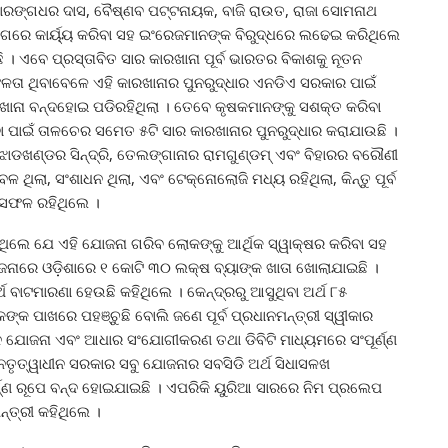
ାରଙ୍ଗଧର ଦାସ, ବୈଷ୍ଣବ ପଟ୍ଟନାୟକ, ବାଜି ରାଉତ, ରାଜା ସୋମନାଥ
ଦିଗରେ କାର୍ୟ୍ୟ କରିବା ସହ ଇଂରେଜମାନଙ୍କ ବିରୁଦ୍ଧରେ ଲଢେଇ କରିଥିଲେ
 । ଏବେ ପ୍ରସ୍ତାବିତ ସାର କାରଖାନା ପୂର୍ବ ଭାରତର ବିକାଶକୁ ନୂତନ
ଳତା ଥିବାବେଳେ ଏହି କାରଖାନାର ପୁନରୁଦ୍ଧାର ଏନଡିଏ ସରକାର ପାଇଁ
ାନା ବନ୍ଦହୋଇ ପଡିରହିଥିଲା । ତେବେ କୃଷକମାନଙ୍କୁ ସଶକ୍ତ କରିବା
ପାଇଁ ତାଳଚେର ସମେତ ୫ଟି ସାର କାରଖାନାର ପୁନରୁଦ୍ଧାର କରାଯାଉଛି ।
ଡଖଣ୍ଡର ସିନ୍ଦ୍ରି, ତେଲଙ୍ଗାନାର ରାମଗୁଣ୍ଡମ୍ ଏବଂ ବିହାରର ବରୌଣୀ
ଥିଲା, ସଂଶାଧନ ଥିଲା, ଏବଂ ଟେକ୍ନୋଲୋଜି ମଧ୍ୟ ରହିଥିଲା, କିନ୍ତୁ ପୂର୍ବ
ଅସଫଳ ରହିଥିଲେ ।
ିଲେ ଯେ ଏହି ଯୋଜନା ଗରିବ ଲୋକଙ୍କୁ ଆର୍ଥିକ ସ୍ୱାକ୍ଷର କରିବା ସହ
ୋଜନାରେ ଓଡ଼ିଶାରେ ୧ କୋଟି ୩୦ ଲକ୍ଷ ବ୍ୟାଙ୍କ ଖାତା ଖୋଲାଯାଇଛି ।
୍ଥ ବାଟମାରଣା ହେଉଛି କହିଥିଲେ । କେନ୍ଦ୍ରରୁ ଆସୁଥିବା ଅର୍ଥ ୮୫
କ ପାଖରେ ପହଞ୍ଚୁଛି ବୋଲି ଜଣେ ପୂର୍ବ ପ୍ରଧାନମନ୍ତ୍ରୀ ସ୍ୱୀକାର
 ଯୋଜନା ଏବଂ ଆଧାର ସଂଯୋଗୀକରଣ ତଥା ଡିବିଟି ମାଧ୍ୟମରେ ସଂପୂର୍ଣ୍ଣ
େତୃତ୍ୱାଧୀନ ସରକାର ସବୁ ଯୋଜନାର ସବସିଡି ଅର୍ଥ ସିଧାସଳଖ
ୂର୍ଣ୍ଣ ରୂପେ ବନ୍ଦ ହୋଇଯାଇଛି । ଏପରିକି ୟୁରିଆ ସାରରେ ନିମ ପ୍ରଲେପ
୍ତ୍ରୀ କହିଥିଲେ ।