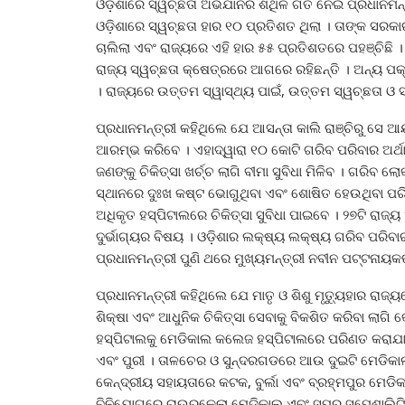
ଓଡ଼ିଶାରେ ସ୍ୱଚ୍ଛତା ଅଭିଯାନର ଶିଥିଳ ଗତି ନେଇ ପ୍ରଧାନମନ
ଓଡ଼ିଶାରେ ସ୍ୱଚ୍ଛତା ହାର ୧୦ ପ୍ରତିଶତ ଥିଲା । ତାଙ୍କ ସରକ
ଚାଲିଲା ଏବଂ ରାଜ୍ୟରେ ଏହି ହାର ୫୫ ପ୍ରତିଶତରେ ପହଞ୍ଚିଛି 
ରାଜ୍ୟ ସ୍ୱଚ୍ଛତା କ୍ଷେତ୍ରରେ ଆଗରେ ରହିଛନ୍ତି । ଅନ୍ୟ
। ରାଜ୍ୟରେ ଉତ୍ତମ ସ୍ୱାସ୍ଥ୍ୟ ପାଇଁ, ଉତ୍ତମ ସ୍ୱଚ୍ଛତା ଓ ସ
ପ୍ରଧାନମନ୍ତ୍ରୀ କହିଥିଲେ ଯେ ଆସନ୍ତା କାଲି ରାଞ୍ଚିରୁ ସେ
ଆରମ୍ଭ କରିବେ । ଏହାଦ୍ୱାରା ୧୦ କୋଟି ଗରିବ ପରିବାର ଅର୍ଥ
ଜଣଙ୍କୁ ଚିକିତ୍ସା ଖର୍ଚ୍ଚ ଲାଗି ବୀମା ସୁବିଧା ମିଳିବ । ଗରିବ ଲୋକ
ସ୍ଥାନରେ ଦୁଃଖ କଷ୍ଟ ଭୋଗୁଥିବା ଏବଂ ଶୋଷିତ ହେଉଥିବା ପର
ଅଧିକୃତ ହସ୍ପିଟାଲରେ ଚିକିତ୍ସା ସୁବିଧା ପାଇବେ । ୨୭ଟି ରାଜ୍
ଦୁର୍ଭାଗ୍ୟର ବିଷୟ । ଓଡ଼ିଶାର ଲକ୍ଷ୍ୟ ଲକ୍ଷ୍ୟ ଗରିବ ପରି
ପ୍ରଧାନମନ୍ତ୍ରୀ ପୁଣି ଥରେ ମୁଖ୍ୟମନ୍ତ୍ରୀ ନବୀନ ପଟ୍ଟନାୟ
ପ୍ରଧାନମନ୍ତ୍ରୀ କହିଥିଲେ ଯେ ମାତୃ ଓ ଶିଶୁ ମୃତ୍ୟୁହାର ରାଜ୍
ଶିକ୍ଷା ଏବଂ ଆଧୁନିକ ଚିକିତ୍ସା ସେବାକୁ ବିକଶିତ କରିବା ଲାଗ
ହସ୍ପିଟାଲକୁ ମେଡିକାଲ କଲେଜ ହସ୍ପିଟାଲରେ ପରିଣତ କରାଯାଇ
ଏବଂ ପୁରୀ । ତାଳଚେର ଓ ସୁନ୍ଦରଗଡରେ ଆଉ ଦୁଇଟି ମେଡିକାଲ 
କେନ୍ଦ୍ରୀୟ ସହାୟତାରେ କଟକ, ବୁର୍ଲା ଏବଂ ବ୍ରହ୍ମପୁର ମେଡି
ବିନିଯୋଗରେ ରାଉରକେଲା ମେଡିକାଲ ଏବଂ ସୁପର ସ୍ପେଶାଲିଟି