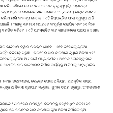
ଷା କରି ଦେଖିଲେ ଯେ ଦେଶର ଅନେକ ଗୁରୁତ୍ୱପୂର୍ଣ୍ଣ ପ୍ରକଳ୍ପ
 । ସେଥିମଧ୍ୟରେ ତାଳଚେର ସାର କାରଖାନା ଅନ୍ୟତମ । ତାଙ୍କ ସରକାର
 କରିବା ଲାଗି ସଂକଳ୍ପ ନେଲେ । ଏହି ନିଷ୍ପତ୍ତିର ଅଂଶ ସ୍ୱରୂପ ଆଜି
ାଇଛି । ଏହାକୁ ୩୬ ମାସ ମଧ୍ୟରେ ସଂପୂର୍ଣ୍ଣ କରାଯିବ ଏବଂ ସେ ନିଜେ
କୁ ସମର୍ପିତ କରିବେ । ଏହି ପ୍ରସ୍ତାବିତ ସାର କାରଖାନାରେ ପ୍ରାୟ ୪ ହଜାର
 ସାର କାରଖାନା ଦ୍ୱାରା ଉପକୃତ ହେବେ । ଏବେ ବିଦେଶରୁ ୟୁରିଆ
ର୍ଚ୍ଚ କରିବାକୁ ପଡୁଛି । ତାଳଚେର ସାର କାରଖାନା ଦ୍ୱାରା ଓଡ଼ିଶା ଏବଂ
 ବିଦେଶରୁ ୟୁରିଆ ଆମଦାନୀ ମଧ୍ୟ କମିବ । ଅନେକ ଲୋକଙ୍କୁ ସାର
ାସ ଆଧାରିତ ସାର କାରଖାନାର ନିର୍ମାଣ କାର୍ୟ୍ୟକୁ ଆଜିଠାରୁ ଆନୁଷ୍ଠାନିକ
ୀ ନବୀନ ପଟ୍ଟନାୟକ, କେନ୍ଦ୍ର ପେଟ୍ରୋଲିୟମ, ପ୍ରାକୃତିକ ବାଷ୍ପ,
, କେନ୍ଦ୍ର ଆଦିବାସୀ ବ୍ୟାପାର ମନ୍ତ୍ରୀ ଜୁଏଲ ଓରାମ ପ୍ରମୁଖ ଅଂଶଗ୍ରହଣ
ନସଭାରେ ଯୋଗଦେଇ ଉପସ୍ଥିତ ଜନତାଙ୍କୁ ସମ୍ବୋଧିତ କରିବା ସହ
ହିଥିଲେ ଯେ ତାଳଚେର ସାର କାରଖାନା ନୂଆ ଓଡ଼ିଶା ନିର୍ମାଣର ନୂଆ