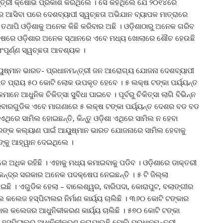
୍ତ୍ରୀ କ୍ଷୋଭ ପ୍ରକାଶ କରିଥିଲେ । ସେ କହିଥିଲେ ଯେ ୨୦୧୪ରେ
ାର ଆସିବା ପରେ ଦେଶବ୍ୟାପୀ ସ୍ୱଚ୍ଛତା ଅଭିଯାନ ବ୍ୟାପକ ମାତ୍ରାରେ
। ତଥାପି ଓଡ଼ିଶାକୁ ଅନେକ କିଛି କରିବାର ଅଛି । ଓଡ଼ିଶାଠାରୁ ଅନେକ ଗରିବ
 ପକ୍ଷରେ ଓଡ଼ିଶାର ଅନେକ ସ୍ଥାନରେ ଏବେ ମଧ୍ୟ ଖୋଲାରେ ଶୌଚ ହେଉଛି
ଂପୂର୍ଣ୍ଣ ସ୍ୱଚ୍ଛତା ଆବଶ୍ୟକ ।
 ଆୟୁଷ୍ମାନ ଭାରତ- ପ୍ରଧାନମନ୍ତ୍ରୀ ଜନ ଆରୋଗ୍ୟ ଯୋଜନା ଦେଶବ୍ୟାପୀ
ାତ ପ୍ରାୟ ୫୦ କୋଟି ଲୋକ ଉପକୃତ ହେବେ । ୫ ଲକ୍ଷ ଟଙ୍କା ପର୍ୟ୍ୟନ୍ତ
ମାନେ ଆଧୁନିକ ଚିକିତ୍ସା ସୁବିଧା ପାଇବେ । ପୂର୍ବରୁ ଚିକିତ୍ସା ଲାଗି ବିଭିନ୍ନ
ିବାରଗୁଡିକ ଏବେ ମାଗଣାରେ ୫ ଲକ୍ଷ ଟଙ୍କା ପର୍ୟ୍ୟନ୍ତ ଦେଶର ବଡ ବଡ
ୟ ଏଥିରେ ସାମିଲ ହୋଇଛନ୍ତି, କିନ୍ତୁ ଓଡ଼ିଶା ଏଥିରେ ସାମିଲ ନ ହେବା
ବାରଙ୍କ କଲ୍ୟାଣ ପାଇଁ ଆୟୁଷ୍ମାନ ଭାରତ ଯୋଜନାରେ ସାମିଲ ହେବାକୁ
କଙ୍କୁ ଆହ୍ୱାନ ଦେଇଥିଲେ ।
ୟରେ ଅଧିକ ରହିଛି । ଏହାକୁ ମଧ୍ୟ କମାଇବାକୁ ପଡିବ । ଓଡ଼ିଶାରେ ଡାକ୍ତରୀ
ି କେନ୍ଦ୍ର ସରକାର ଅନେକ ପଦକ୍ଷେପ ନେଇଛନ୍ତି । ୫ ଟି ଜିଲ୍ଲା
ଛି । ଏଗୁଡିକ ହେଲା – ବାଲେଶ୍ୱର, ବାରିପଦା, କୋରାପୁଟ, ବଲାଙ୍ଗୀର
କଲେଜ ହସ୍ପିଟାଲର ନିର୍ମାଣ କାର୍ୟ୍ୟ ଚାଲିଛି । ୩୬୦ କୋଟି ଟଙ୍କାର
କାଲ କଲେଜର ଆଧୁନିକୀକରଣ କାର୍ୟ୍ୟ ଚାଲିଛି । ୫୭୦ କୋଟି ଟଙ୍କା
 ହସ୍ପିଟାଲର ଆଧୁନିକୀକରଣ କରାଯାଉଛି ବୋଲି ପ୍ରଧାନମନ୍ତ୍ରୀ