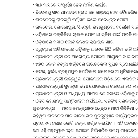
• ୩୬ ମାସରେ ସଂପୂର୍ଣ୍ଣ ହେବ ନିର୍ମାଣ କାର୍ୟ୍ୟ
• ବିଦେଶରୁ ସାର ଆମଦାନୀ ହ୍ରାସ ସହ ସଞ୍ଚୟ ହେବ ବୈଦେଶିକ 
• ତାଳଚେରକୁ ବୀରଭୂମି ବର୍ଣ୍ଣନା କଲେ ନରେନ୍ଦ୍ର ମୋଦୀ
• ତାଳଚେର, ଗୋରଖପୁର, ସିନ୍ଦ୍ରୀ, ରାମଗୁଣ୍ଡମ, ବରୌଣୀ ସାର
• ଓଡ଼ିଶାରେ ଟଙ୍କିକିଆ ଚାଉଳ ଯୋଗାଣ ସ୍କିମ ପାଇଁ ପ୍ରତି 
• ଓଡ଼ିଶାରେ ୧.୩୦ କୋଟି ଜନଧନ ବ୍ୟାଙ୍କ ଖାତା
• ସ୍ୱଚ୍ଛତା ଅଭିଯାନରେ ଓଡ଼ିଶାକୁ ଅନେକ କିଛି କରିବା ବାକି ଅଛ
• ପ୍ରଧାନମନ୍ତ୍ରୀ ଜନ ଆରୋଗ୍ୟ ଯୋଜନା-ଆୟୁଷ୍ମାନ ଭାରତର
• ୫୭୦ କୋଟି ଟଙ୍କା ଖର୍ଚ୍ଚରେ ରାଉରକେଲା ସୁପର ସ୍ପେଶାଲି
• କଟକ, ବୁର୍ଲା, ବ୍ରହ୍ମପୁର ମେଡିକାଲ କଲେଜର ଆଧୁନିକୀକ
• ପ୍ରଧାନମନ୍ତ୍ରୀ ଉଜ୍ଜ୍ୱଳା ଯୋଜନାରେ ଓଡ଼ିଶାରେ ଏଲପିଜି ସ
• ପ୍ରଧାନମନ୍ତ୍ରୀ ସୁରକ୍ଷା ବୀମା ଯୋଜନାରେ ରାଜ୍ୟର ୫୦ 
• ପ୍ରଧାନମନ୍ତ୍ରୀ ଓ ଅନ୍ୟାନ୍ୟ ଆବାସ ଯୋଜନାରେ ଓଡ଼ିଶାକୁ ଗତ 
• ଓବିସି କମିଶନକୁ ସାମ୍ବିଧାନିକ ମର୍ୟ୍ୟାଦା, ଏନଡିଏ ସରକାରଙ୍
ଭୁବନେଶ୍ୱର . -ପ୍ରଧାନମନ୍ତ୍ରୀନରେନ୍ଦ୍ର ମୋଦୀ ଦିନିକିଆ ଓ
ରହିଥିବା ତାଳଚେର ସାର କାରଖାନାର ପୁନରୁଦ୍ଧାର କାର୍ୟ୍ୟକ୍ରମ
ପ୍ରାୟ ୧୩ ହଜାର କୋଟି ଟଙ୍କା ଖର୍ଚ୍ଚ କରାଯିବ । ଏହି ଅବସ
ଯେ ଏହି ମହତ୍ୱାକାଂକ୍ଷୀ ଯୋଜନା ନିର୍ଦ୍ଧାରିତ ସମୟ ମଧ୍ୟର
କୋଇଲାରୁ ପ୍ରାକୃତିକ ବାଷ୍ପ ଉତ୍ପାଦନ ହେବ ଏବଂ ସେହି ବାଷ୍