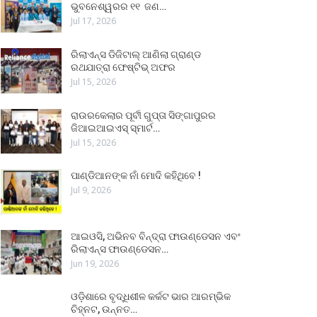
ଭୁବନେଶ୍ୱରର ୧୧ ଜଣ…
Jul 17, 2026
ରିଲାଏନ୍ସ ଡିଜିଟାଲ୍ ଆଣିଲା ଗ୍ରାଣ୍ଡ
ରଥଯାତ୍ରା ଫେଷ୍ଟିଭ୍ ଅଫର
Jul 15, 2026
ରାଉରକେଲାର ପୂର୍ବୀ ଗୁପ୍ତା ସିଙ୍ଗାପୁରର
ଜିଆଇଆଇଏସ୍ ସ୍ମାର୍ଟ…
Jul 15, 2026
ପାଣ୍ଡିଆନଙ୍କ ନାଁ ମୋଦି କହିଥିବେ !
Jul 9, 2026
ଆଇଓସି, ଅଭିନବ ବିନ୍ଦ୍ରା ଫାଉଣ୍ଡେସନ ଏବଂ
ରିଲାଏନ୍ସ ଫାଉଣ୍ଡେସନ…
Jun 19, 2026
ଓଡ଼ିଶାରେ ବୃଦ୍ଧିଶୀଳ କର୍କଟ ଭାର ଆରମ୍ଭିକ
ଚିହ୍ନଟ, ଉନ୍ନତ…