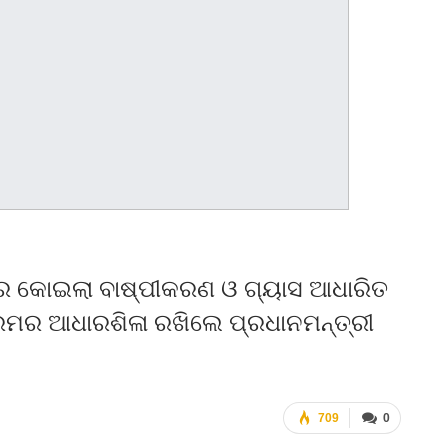
ର କୋଇଲା ବାଷ୍ପୀକରଣ ଓ ଗ୍ୟାସ ଆଧାରିତ
କ୍ରମର ଆଧାରଶିଳା ରଖିଲେ ପ୍ରଧାନମନ୍ତ୍ରୀ
709
0