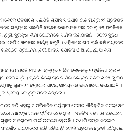
ବାବେଳେ ଓଡ଼ିଶାରେ ଏଲପିଜି ଗ୍ୟାସ ସଂଯୋଗ ହାର ମାତ୍ର ୨୨ ପ୍ରତିଶତ
େବାପରେ ରାଜ୍ୟରେ ଏଲପିଜି ବ୍ୟବହାରକାରୀଙ୍କ ହାର ୬୦ ରୁ ୬୫ ପ୍ରତିଶତ
ମନ୍ତ୍ରୀ ସୁରକ୍ଷା ବୀମା ଯୋଜନାରେ ସାମିଲ କରାଯାଇଛି । ୨୦୨୨ ସୁଦ୍ଧା
େଇ ଏନଡିଏ ସରକାର କାର୍ୟ୍ୟ କରୁଛି । ଓଡ଼ିଶାରେ ଗତ ଚାରି ବର୍ଷ ମଧ୍ୟରେ
ି । ରାଜ୍ୟରେ ପ୍ରଧାନମନ୍ତ୍ରୀ ଆବାସ ଯୋଜନା ଓ ଅନ୍ୟାନ୍ୟ ଆବାସ
ଥିଲେ ଯେ ପ୍ରତି ମାସରେ ରାଜ୍ୟର ଗରିବ ଲୋକଙ୍କୁ ଟଙ୍କିକିଆ ଚାଉଳ
ତା ଦେଉଛନ୍ତି । ପ୍ରତି କିଲୋ ଚାଉଳ ପିଛା କେନ୍ଦ୍ର ସରକାର ୨୫ ରୁ ୩୦
ୟବସ୍ଥାକୁ ସୁସଂଗତ କରାଯାଇ ଖାଦ୍ୟ ସାମଗ୍ରୀର ବାଟମାରଣା କରାଯାଇଛି ।
ିକ ଶ୍ରେୟ କେନ୍ଦ୍ର ସରକାରଙ୍କର ।
ଗଠନ କରି ଏହାକୁ ସାମ୍ବିଧାନିକ ମର୍ୟ୍ୟାଦା ଦେବାର ଐତିହାସିକ ପଦକ୍ଷେପ
ଜର ଭଉଣୀମାନଙ୍କ ଜୀବନ ଦୁର୍ବିସହ ହେଉଥିଲା । ଏନଡିଏ ସରକାର ପ୍ରଥମେ
 ଗୃହୀତ ନ କରାଇବା ପାଇଁ ଉଦ୍ୟମ ହେଉଛି । ତଥାପି ତାଙ୍କ ସରକାର
 ସଂପର୍କୀତ ଅଧ୍ୟାଦେଶ ଜାରି କରିଛନ୍ତି ବୋଲି ପ୍ରଧାନମନ୍ତ୍ରୀ କହିଥିଲେ