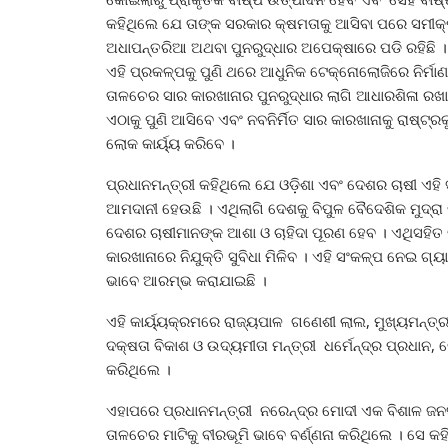
କହିଥିଲେ ଯେ ତାଙ୍କ ସରକାର କ୍ଷମତାକୁ ଆସିବା ପରେ ସମୀକ୍
ଅଧାପନ୍ତରିଆ ଅଥବା ପୁନରୁଦ୍ଧାର ଅପେକ୍ଷାରେ ପଡି ରହିଛି
ଏହି ପ୍ରକଳ୍ପକୁ ପୁଣି ଥରେ ଆଧୁନିକ ଟେକ୍ନୋଲୋଜିରେ ନିର୍ମାଣ
ତାଳଚେର ସାର କାରଖାନାର ପୁନରୁଦ୍ଧାର ଲାଗି ଆଧାରଶିଳା ରଖାଯ
ଏଠାକୁ ପୁଣି ଆସିବେ ଏବଂ ନବନିର୍ମିତ ସାର କାରଖାନାକୁ ରାଷ୍ଟ୍ର
ଲୋକ କାର୍ୟ୍ୟ କରିବେ ।
ପ୍ରଧାନମନ୍ତ୍ରୀ କହିଥିଲେ ଯେ ଓଡ଼ିଶା ଏବଂ ଦେଶର ଚାଷୀ ଏହି
ଆମଦାନୀ ହେଉଛି । ଏଥିଲାଗି ଦେଶକୁ ବିପୁଳ ବୈଦେଶିକ ମୁଦ୍ରା ଖ
ଦେଶର ଚାଷୀମାନଙ୍କ ଆଶା ଓ ଚାହିଦା ପୂରଣ ହେବ । ଏଥିସହିତ
କାରଖାନାରେ ନିଯୁକ୍ତି ସୁବିଧା ମିଳିବ । ଏହି ସଂକଳ୍ପ ନେଇ ଗ୍ୟ
ଭାବେ ଆରମ୍ଭ କରାଯାଇଛି ।
ଏହି କାର୍ୟ୍ୟକ୍ରମରେ ରାଜ୍ୟପାଳ ଗଣେଶୀ ଲାଲ, ମୁଖ୍ୟମନ୍ତ୍ର
ଦକ୍ଷତା ବିକାଶ ଓ ଉଦ୍ୟମୀତା ମନ୍ତ୍ରୀ ଧର୍ମେନ୍ଦ୍ର ପ୍ରଧାନ
କରିଥିଲେ ।
ଏହାପରେ ପ୍ରଧାନମନ୍ତ୍ରୀ ନରେନ୍ଦ୍ର ମୋଦୀ ଏକ ବିଶାଳ ଜ
ତାଳଚେର ମାଟିକୁ ବୀରଭୂମି ଭାବେ ବର୍ଣ୍ଣନା କରିଥିଲେ । ସେ କ