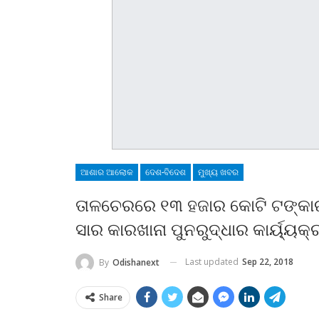
ଆଶାର ଆଲୋକ
ଦେଶ-ବିଦେଶ
ମୁଖ୍ୟ ଖବର
ତାଳଚେରରେ ୧୩ ହଜାର କୋଟି ଟଙ୍କା
ସାର କାରଖାନା ପୁନରୁଦ୍ଧାର କାର୍ୟ୍ୟ
Last updated
Sep 22, 2018
By
Odishanext
Share