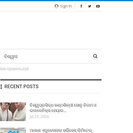
Sign In
ବିଶ୍ୱାସ
ିଲେ ପ୍ରଧାନମନ୍ତ୍ରୀ
RECENT POSTS
ବିଶ୍ୱପ୍ରସିଦ୍ଧ କଣ୍ଠଶିଳ୍ପୀ ସୋନୁ ନିଗମ ଓ
ଇଉଜେନିକ୍ସ ହେୟାର…
Jul 23, 2026
ଆକାଶ ଏଜୁକେସନାଲ ସର୍ଭିସେସ୍ ଲିମିଟେଡ୍