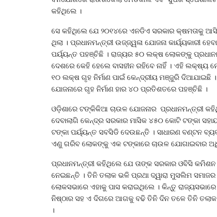
କହିଥିଲେ ।
ସେ କହିଥିଲେ ଯେ ୨୦୧୪ରେ ଏନଡିଏ ସରକାର କ୍ଷମତାକୁ ଆସି
ଥିଲା । ପ୍ରଧାନମନ୍ତ୍ରୀ ଉଜ୍ଜ୍ୱଳା ଯୋଜନା କାର୍ୟ୍ୟକାରୀ ହ
ପର୍ୟ୍ୟନ୍ତ ପହଞ୍ଚିଛି । ରାଜ୍ୟର ୫୦ ଲକ୍ଷ ଲୋକଙ୍କୁ ପ୍ରଧାନ
ଦେଶରେ କେହି ହେଲେ ବାସହୀନ ରହିବେ ନାହିଁ । ଏହି ଲକ୍ଷ୍ୟ ନ
୧୦ ଲକ୍ଷ ଗୃହ ନିର୍ମାଣ ପାଇଁ କେନ୍ଦ୍ରୀୟ ମଞ୍ଜୁରି ଦିଆଯାଇଛ
ଯୋଜନାରେ ଗୃହ ନିର୍ମାଣ ହାର ୪୦ ପ୍ରତିଶତରେ ପହଞ୍ଚିଛି ।
ଓଡ଼ିଶାରେ ଟଙ୍କିକିଆ ଚାଉଳ ଯୋଜନାର ପ୍ରଧାନମନ୍ତ୍ରୀ କହି
ଦେବାଲାଗି କେନ୍ଦ୍ର ସରକାର ମାସିକ ୪୫୦ କୋଟି ଟଙ୍କା ସହାୟ
ଟଙ୍କା ପର୍ୟ୍ୟନ୍ତ ସବସିଡି ଦେଉଛନ୍ତି । ସାଧାରଣ ବଣ୍ଟନ ବ୍
ଏଣୁ ଗରିବ ଲୋକଙ୍କୁ ଏକ ଟଙ୍କାରେ ଚାଉଳ ଯୋଗାଇବାର ଅଧ
ପ୍ରଧାନମନ୍ତ୍ରୀ କହିଥିଲେ ଯେ ତାଙ୍କ ସରକାର ଓବିସି କମିଶନ 
ନେଇଛନ୍ତି । ତିନି ତଲାକ ଭଳି ପ୍ରଥା ଦ୍ୱାରା ମୁସଲିମ ସମା
ଲୋକସଭାରେ ଏହାକୁ ପାସ କରାଇଥିଲେ । କିନ୍ତୁ ରାଜ୍ୟସଭାରେ
ନିଷ୍ଠାର ସହ ଏ ଦିଗରେ ଆଗକୁ ବଢି ତିନି ଦିନ ତଳେ ତିନି ତଲାକ
।