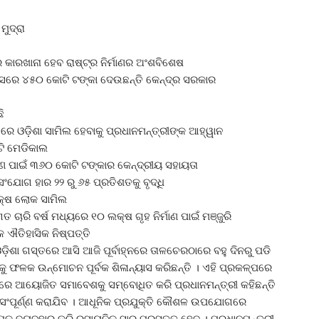
ମୁଦ୍ରା
 କାରଖାନା ହେବ ରାଷ୍ଟ୍ର ନିର୍ମାଣର ଅଂଶବିଶେଷ
ମାସରେ ୪୫୦ କୋଟି ଟଙ୍କା ଦେଉଛନ୍ତି କେନ୍ଦ୍ର ସରକାର
ି
େ ଓଡ଼ିଶା ସାମିଲ ହେବାକୁ ପ୍ରଧାନମନ୍ତ୍ରୀଙ୍କ ଆହ୍ୱାନ
ଟି ମେଡିକାଲ
ରଣ ପାଇଁ ୩୬୦ କୋଟି ଟଙ୍କାର କେନ୍ଦ୍ରୀୟ ସହାୟତା
ଂଯୋଗ ହାର ୨୨ ରୁ ୬୫ ପ୍ରତିଶତକୁ ବୃଦ୍ଧି
ଲକ୍ଷ ଲୋକ ସାମିଲ
ଚାରି ବର୍ଷ ମଧ୍ୟରେ ୧୦ ଲକ୍ଷ ଗୃହ ନିର୍ମାଣ ପାଇଁ ମଞ୍ଜୁରି
କ ଐତିହାସିକ ନିଷ୍ପତ୍ତି
ଡ଼ିଶା ଗସ୍ତରେ ଆସି ଆଜି ପୂର୍ବାହ୍ନରେ ତାଳଚେରଠାରେ ବହୁ ଦିନରୁ ପଡି
କୁ ଫଳକ ଉନ୍ମୋଚନ ପୂର୍ବକ ଶିଳାନ୍ୟାସ କରିଛନ୍ତି । ଏହି ପ୍ରକଳ୍ପରେ
ରରେ ଆୟୋଜିତ ସମାବେଶକୁ ସମ୍ବୋଧିତ କରି ପ୍ରଧାନମନ୍ତ୍ରୀ କହିଛନ୍ତି
େ ସଂପୂର୍ଣ୍ଣ କରାଯିବ । ଆଧୂନିକ ପ୍ରଯୁକ୍ତି କୌଶଳ ଉପଯୋଗରେ
ପକୁ ବ୍ୟବହାର କରି ରସାୟନିକ ସାର ପ୍ରସ୍ତୁତ ହେବ । ପ୍ରଧାନମନ୍ତ୍ରୀ