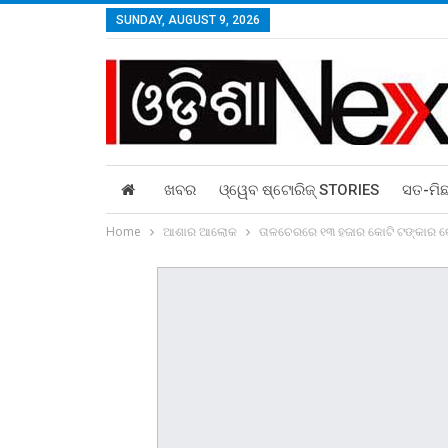
SUNDAY, AUGUST 9, 2026
ଖବର
ଓ୍ୱେବ ଷ୍ଟୋରିଜ୍‌ STORIES
ସତ-ମି
Home
ଆଶାର ଆଲୋକ
ତାଳଚେରରେ ୧୩ ହଜାର କୋଟି ଟଙ୍କାର କୋ