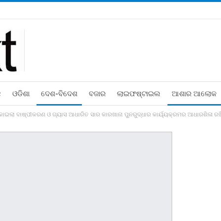
ଛ
ଓଡିଶା
ଦେଶ-ବିଦେଶ
ବଜାର
ଲାଇଫଷ୍ଟାଇଲ
ଆଶାର ଆଲୋକ
ଇଲା ବାଷ୍ପୀକରଣ ଓ ଗ୍ୟାସ ଆଧାରିତ ସାର କାରଖାନା ପୁନରୁଦ୍ଧାର କାର୍ୟ୍ୟକ୍ରମର ଆଧାରଶିଳା ରଖ