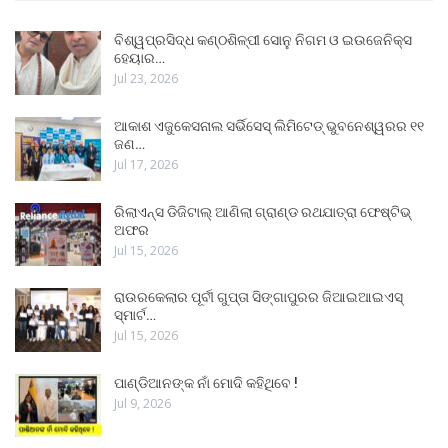
ବିଶ୍ୱପ୍ରସିଦ୍ଧ କଣ୍ଠଶିଳ୍ପୀ ସୋନୁ ନିଗମ ଓ ଇଉଜେନିକ୍ସ
ହେୟାର…
Jul 23, 2026
ଆକାଶ ଏଜୁକେସନାଲ ସର୍ଭିସେସ୍ ଲିମିଟେଡ୍ ଭୁବନେଶ୍ୱରର ୧୧
ଜଣ…
Jul 17, 2026
ରିଲାଏନ୍ସ ଡିଜିଟାଲ୍ ଆଣିଲା ଗ୍ରାଣ୍ଡ ରଥଯାତ୍ରା ଫେଷ୍ଟିଭ୍
ଅଫର
Jul 15, 2026
ରାଉରକେଲାର ପୂର୍ବୀ ଗୁପ୍ତା ସିଙ୍ଗାପୁରର ଜିଆଇଆଇଏସ୍
ସ୍ମାର୍ଟ…
Jul 15, 2026
ପାଣ୍ଡିଆନଙ୍କ ନାଁ ମୋଦି କହିଥିବେ !
Jul 9, 2026