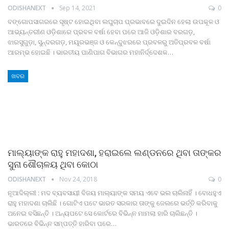
ODISHANEXT
Sep 14, 2021
0
ବଙ୍ଗୋପସାଗରରେ ସୃଷ୍ଟ ହୋଇଥିବା ଲଘୁଚାପ ପ୍ରଭାବରେ ଦୁଇଦିନ ହେଲା ଉପକୂଳ ଓ
ଆଭ୍ୟନ୍ତରୀଣ ଓଡ଼ିଶାରେ ପ୍ରବଳ ବର୍ଷା ହେବା ପରେ ଆଜି ଓଡ଼ିଶାର ବରଗଡ଼,
ଝାରସୁଗୁଡ଼ା, ସୁନ୍ଦରଗଡ଼, ମୟୂରଭଞ୍ଜ ଓ କେନ୍ଦୁଝରରେ ପ୍ରବଳରୁ ଅତିପ୍ରବଳ ବର୍ଷା
ଆରମ୍ଭ ହୋଇଛି । ଭାରତୀୟ ପାଣିପାଗ ବିଭାଗର ମହାନିର୍ଦ୍ଦେଶକ
…
ଖବର
ମାଲ୍ୟାଙ୍କ ରାହୁ ମହାଦଶା, ହରାଇଲେ ଲଣ୍ଡନରେ ଥିବା ତାଙ୍କର
ସୁନା ଶୌଚାଳୟ ଥିବା କୋଠା
ODISHANEXT
Nov 24, 2018
0
ନୂଆଦିଲ୍ଲୀ : ମଦ ବ୍ୟବସାୟୀ ବିଜୟ ମାଲ୍ୟାଙ୍କ ସମୟ ଏବେ ଭଲ ଚାଲିନାହିଁ । ବୋଧହୁଏ
ରାହୁ ମହାଦଶା ଚାଲିଛି । ଗୋଟିଏ ପଟେ ଭାରତ ସରକାର ତାଙ୍କୁ ଜେଲରେ ଭର୍ତ୍ତି କରିବାକୁ
ଅନେଇ ବସିଛନ୍ତି । ଅନ୍ୟପଟେ ସେ କୋର୍ଟରେ ବିଭିନ୍ନ ମାମଲା ହାରି ଚାଲିଛନ୍ତି ।
ଭାରତରେ ବିଭିନ୍ନ ସମ୍ପତ୍ତି ହାରିବା ପରେ…