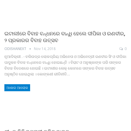
ଇଟାଲୀରେ ବିବାହ ବନ୍ଧନରେ ବାନ୍ଧି ହେଲେ ଦୀପିକା ଓ ରଣବୀର,
୨ ପ୍ରକାରର ବିବାହ ଉତ୍ସବ
ODISHANEXT
Nov 14, 2018
0
ନୂଆଦିଲ୍ଲୀ . - ବଲିଉଡ୍‌ର ଲୋକପ୍ରିୟ ଅଭିନେତା ଓ ଅଭିନେତ୍ରୀ ରଣବୀର ସିଂ ଓ ଦୀପିକା
ପାଦୁକନ ବିବାହ ବନ୍ଧନରେ ବାନ୍ଧି ହୋଇଛନ୍ତି । ବିରାଟ ଓ ଅନୁଷ୍କାଙ୍କ ପରି ତାଙ୍କର
ବିବାହ ବିଦେଶରେ ହୋଇଛି । ଇଟାଲୀର ଲେକ୍‌ କୋମରେ ତାଙ୍କର ବିବାହ ଉତ୍ସବ
ଅନୁଷ୍ଠିତ ହୋଇଥିଲା । କୋଙ୍କଣୀ ରୀତିନୀତି…
ଆଶାର ଆଲୋକ