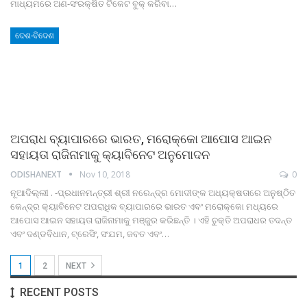
ମାଧ୍ୟମରେ ଅଣ-ସଂରକ୍ଷିତ ଟିକେଟ ବୁକ୍ କରିବା…
ଦେଶ-ବିଦେଶ
ଅପରାଧ ବ୍ୟାପାରରେ ଭାରତ, ମରୋକ୍କୋ ଆପୋସ ଆଇନ
ସହାୟତା ରାଜିନାମାକୁ କ୍ୟାବିନେଟ ଅନୁମୋଦନ
ODISHANEXT
Nov 10, 2018
0
ନୂଆଦିଲ୍ଲୀ . -ପ୍ରଧାନମନ୍ତ୍ରୀ ଶ୍ରୀ ନରେନ୍ଦ୍ର ମୋଦୀଙ୍କ ଅଧ୍ୟକ୍ଷତାରେ ଅନୁଷ୍ଠିତ
କେନ୍ଦ୍ର କ୍ୟାବିନେଟ ଅପରାଧିକ ବ୍ୟାପାରରେ ଭାରତ ଏବଂ ମରୋକ୍କୋ ମଧ୍ୟରେ
ଆପୋସ ଆଇନ ସହାୟତା ରାଜିନାମାକୁ ମଞ୍ଜୁର କରିଛନ୍ତି । ଏହି ଚୁକ୍ତି ଅପରାଧର ତଦନ୍ତ
ଏବଂ ଦଣ୍ଡବିଧାନ, ଟ୍ରେସିଂ, ସଂଯମ, ଜବତ ଏବଂ…
1
2
NEXT
RECENT POSTS