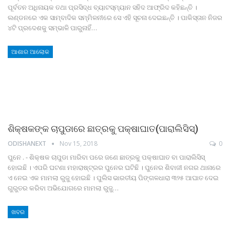
ପୂର୍ବତନ ଅଧିନାୟକ ତଥା ପ୍ରସିଦ୍ଧ ବ୍ୟାଟସ୍‌ମ୍ୟାନ ସହିଦ ଆଫ୍ରିଦ କହିଛନ୍ତି ।
ଲଣ୍ଡନରେ ଏକ ସାମ୍ବାଦିକ ସମ୍ମିଳନୀରେ ସେ ଏହି ସୂଚନା ଦେଇଛନ୍ତି । ପାକିସ୍ତାନ ନିଜର
୪ଟି ପ୍ରଦେଶକୁ ସମ୍ଭାଳି ପାରୁନାହିଁ…
ଆଶାର ଆଲୋକ
ଶିକ୍ଷକଙ୍କ ଚାପୁଡାରେ ଛାତ୍ରକୁ ପକ୍ଷାଘାତ(ପାରାଲିସିସ୍‌)
ODISHANEXT
Nov 15, 2018
0
ପୁନେ . - ଶିକ୍ଷକ ଚାପୁଡା ମାରିବା ପରେ ଜଣେ ଛାତ୍ରକୁ ପକ୍ଷାଘାତ ବା ପାରାଲିସିସ୍‌
ହୋଇଛି । ଏପରି ଘଟଣା ମହାରାଷ୍ଟ୍ରର ପୁନେର ଘଟିଛି । ପୁନେର ଶିବାଜୀ ନଗର ଥାନାରେ
ଏ ନେଇ ଏକ ମାମଲା ରୁଜୁ ହୋଇଛି । ପୁଲିସ ଭାରତୀୟ ପିଙ୍ଗଳଧାରା ୩୨୫ ଆଘାତ ଦେଇ
ଗୁରୁତର କରିବା ଅଭିଯୋଗରେ ମାମଲା ରୁଜୁ…
ଖବର