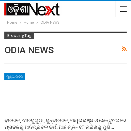
Home
Home
ODIA NEWS
Browsing Tag
ODIA NEWS
ମୁଖ୍ୟ ଖବର
ବରଗଡ଼, ଝାରସୁଗୁଡ଼ା, ସୁନ୍ଦରଗଡ଼, ମୟୂରଭଞ୍ଜ ଓ କେନ୍ଦୁଝରରେ
ପ୍ରବଳରୁ ଅତିପ୍ରବଳ ବର୍ଷା ଆରମ୍ଭ- ୧୮ ତାରିଖରୁ ପୁଣି…