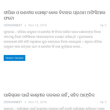
ଦୀପିକା ଓ ରଣବୀର ପୋଷ୍ଟ କେଲ ବିବାହର ପ୍ରଥମ ଅଫିସିଆଲ
ଫଟୋ
ODISHANEXT
Nov 16, 2018
0
ମୁମ୍ବାଇ .- ଦୀପିକା ପାଦୁକନ ଓ ରଣବୀର ସିଂ ବିବାହ କରିବା ପରେ ସେମାନଙ୍କ ବିବାହ
ଫଟୋକୁ ନିଜର ଅଫିସିଆଲ ଆକାଉଣ୍ଟରେ ପୋଷ୍ଟ କରିଛନ୍ତି । ବୁଧବାରରେ
କୋଙ୍କଣୀ ରୀତି ନୀତି ଅନୁସାରେ ଦୁଇ ଜଣଙ୍କର ବିବାହ ହୋଇଥିଲା । ଏଥିରେ ଦୀପିକା
ପାଦୁକନ ଲାଲ ରଙ୍ଗର ପାଟ ଓ ରଣବୀର ସିଂ ଧଲା କୁର୍ତ୍ତାରେ ନଜର…
ଆଶାର ଆଲୋକ
ପାକିସ୍ତାନ ପାଇଁ କାଶ୍ମୀର ଦରକାର ନାହିଁ , ସହିଦ ଆଫ୍ରିଦ
ODISHANEXT
Nov 15, 2018
0
ଲଣ୍ଡନ .- ପାକିସ୍ତାନ ପାଇଁ କାଶ୍ମୀର ଦରକାର ନାହିଁ ବୋଲି ପାକିସ୍ତାନ କ୍ରିକେଟ ଦଳର