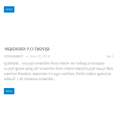
ଖବର
ଏୟାରସେବା ୨.୦ ଆରମ୍ଭ
ODISHANEXT
Nov 22, 2018
0
ନୂଆଦିଲ୍ଲୀ . - କେନ୍ଦ୍ର ବେସାମରିକ ବିମାନ ଚଳାଚଳ ଏବଂ ବାଣିଜ୍ୟ ଓ ଉଦ୍ୟୋଗ
ମନ୍ତ୍ରୀ ସୁରେଶ ପ୍ରଭୁ ଏବଂ ବେସାମରିକ ବିମାନ ଚଳାଚଳ ରାଷ୍ଟ୍ରମନ୍ତ୍ରୀ ଜୟନ୍ତ ସିହ୍ନା
ସୋମବାର ଦିଲ୍ଲୀରେ ଏୟାରସେବା ୨.୦ ୱେବ ପୋର୍ଟାଲର ବିକଶିତ ଭର୍ସନର ଶୁଭାରମ୍ଭ
କରିଛନ୍ତି । ଏହି ଅବସରରେ ବେସାମରିକ…
ଖବର