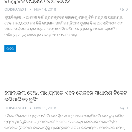
ଚୀନ୍‌କୁ ଚିନି ରପ୍ତାନୀ କରିବ ଭାରତ
ODISHANEXT
Nov 14, 2018
0
ନୂଆଦିଲ୍ଲୀ . - ଆଗାମୀ ବର୍ଷ ପ୍ରାରମ୍ଭରେ ଭାରତରୁ ଚୀନକୁ ଚିନି ରପ୍ତାନୀ ପ୍ରାରମ୍ଭ
ହେବ । ୫୦,୦୦୦ ଟନ ଚିନି ରପ୍ତାନୀ ପାଇଁ ଇଣ୍ଡିଆନ ସୁଗାର ବିଲ ଆସୋସିଏସନ ଏବଂ
ଚୀନର ସାର୍ବଜନୀନ କ୍ଷେତ୍ରର କମ୍ପାନୀ ସିଓଏସିଓ ମଧ୍ୟରେ ବୁଝାମଣା ହୋଇଛି ।
ବାଣିଜ୍ୟ ମନ୍ତ୍ରଣାଳୟର ପଦକ୍ଷେପ ଫଳରେ ଏହା…
ଖବର
ମୋବାଇଲ ଫୋନ୍ ମାଧ୍ୟମରେ ଏବେ ରେଳରେ ସାଧାରଣ ଟିକେଟ
କରିପାରିବେ ବୁକିଂ
ODISHANEXT
Nov 11, 2018
0
• ସିଜନ ଟିକେଟ ଓ ପ୍ଲାଟଫର୍ମ ଟିକେଟ ହିତ ସମସ୍ତ ଅଣ-ସଂରକ୍ଷିତ ଟିକେଟ ବୁକ୍ କରିବା
ବ୍ୟବସ୍ଥା ‘ୟୁଟିଏସ ଅନ୍ ମୋବାଇଲ’ ଆପରେ ଉପଲବ୍ଧ ରେଳବାଇ ନଗଦ ବିହୀନ
କାରବାର (ଡିଜିଟାଲ କାରବାର)କୁ ପ୍ରୋତ୍ସାହିତ କରିବା ଲକ୍ଷ୍ୟରେ ମୋବାଇଲ ଫୋନ୍