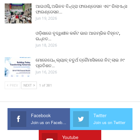
ଆଇଓସି, ଅଭିନବ ବିନ୍ଦ୍ରା ଫାଉଣ୍ଡେସନ ଏବଂ ରିଲାଏନ୍ସ
ଫାଉଣ୍ଡେସନ…
Jun 19, 2026
ଓଡ଼ିଶାରେ ବୃଦ୍ଧିଶୀଳ କର୍କଟ ଭାର ଆରମ୍ଭିକ ଚିହ୍ନଟ,
ଉନ୍ନତ…
Jun 18, 2026
ମୋରେପେନ୍ ଲ୍ୟାବ୍ ଚତୁର୍ଥ ତ୍ରୈମାସିକରେ ନିଟ୍ ଲାଭ ୬୯
ପ୍ରତିଶତ…
Jun 16, 2026
PREV
NEXT
1 of 381
Facebook
Twitter
Join us on Facebook
Join us on Twitter
Youtube