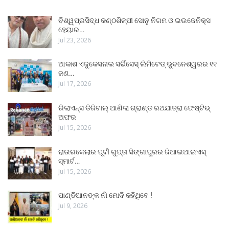
ବିଶ୍ୱପ୍ରସିଦ୍ଧ କଣ୍ଠଶିଳ୍ପୀ ସୋନୁ ନିଗମ ଓ ଇଉଜେନିକ୍ସ
ହେୟାର…
Jul 23, 2026
ଆକାଶ ଏଜୁକେସନାଲ ସର୍ଭିସେସ୍ ଲିମିଟେଡ୍ ଭୁବନେଶ୍ୱରର ୧୧
ଜଣ…
Jul 17, 2026
ରିଲାଏନ୍ସ ଡିଜିଟାଲ୍ ଆଣିଲା ଗ୍ରାଣ୍ଡ ରଥଯାତ୍ରା ଫେଷ୍ଟିଭ୍
ଅଫର
Jul 15, 2026
ରାଉରକେଲାର ପୂର୍ବୀ ଗୁପ୍ତା ସିଙ୍ଗାପୁରର ଜିଆଇଆଇଏସ୍
ସ୍ମାର୍ଟ…
Jul 15, 2026
ପାଣ୍ଡିଆନଙ୍କ ନାଁ ମୋଦି କହିଥିବେ !
Jul 9, 2026