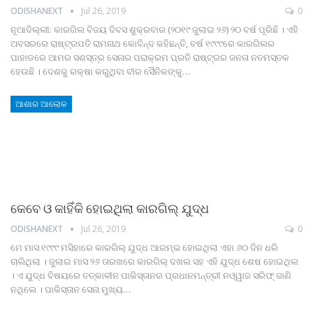
ODISHANEXT
Jul 26, 2019
0
ନୂଆଦିଲ୍ଲୀ: କାରଗିଲ ବିଜୟ ଦିବସ ଶୁକ୍ରବାର (୨୦୧୯ ଜୁଲାଇ ୨୬) ୨୦ ବର୍ଷ ପୂରିଛି । ଏହି
ଅବସରରେ ରାଷ୍ଟ୍ରପତି ରାମନାଥ କୋବିନ୍ଦ କହିଛନ୍ତି, ବର୍ଷ ୧୯୯୯ରେ କାରଗିଲର
ପାହାଡରେ ଆମର ସଶସ୍ତ୍ର ସେନାର ପରାକ୍ରମ ପ୍ରତି ରାଷ୍ଟ୍ରର ଜନତା ନତମସ୍ତକ
ହେଉଛି । ଦେଶକୁ ରକ୍ଷା କରୁଥିବା ବୀର ସୈନିକଙ୍କୁ…
ଆଶାର ଆଲୋକ
କେବେ ଓ କାହିଁକି ହୋଇଥିଲା କାରଗିଲ୍‌ ଯୁଦ୍ଧ
ODISHANEXT
Jul 26, 2019
0
ମେ ମାସ ୧୯୯୯ ମସିହାରେ କାରଗିଲ୍‌ ଯୁଦ୍ଧ ଆରମ୍ଭ ହୋଇଥିଲା ଏହା ୬୦ ଦିନ ଧରି
ଚାଲିଥିଲା । ଜୁଲାଇ ମାସ ୨୬ ତାରଖରେ କାରଗିଲ୍‌ ଦଖଲ ସହ ଏହି ଯୁଦ୍ଧ ଶେଷ ହୋଇଥିଲ
। ଏ ଯୁଦ୍ଧ ବିଷୟରେ ତତ୍‌କାଳୀନ ପାକିସ୍ତାନର ପ୍ରଧାନମନ୍ତ୍ରୀ ନଓ୍ୱାଜ ସରିଫ୍‌ ଜାଣି
ନଥିଲେ । ପାକିସ୍ତାନ ସେନା ମୁଖ୍ୟ…