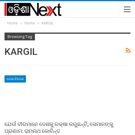
Home
Home
KARGIL
Browsing Tag
KARGIL
ଦେଶ-ବିଦେଶ
ଯେଉଁ ବୀରମାନେ ଦେଶକୁ ରକ୍ଷା କରୁଛନ୍ତି, ସେମାନଙ୍କୁ
ପ୍ରଣାମ: ରାମନାଥ କୋବିନ୍ଦ