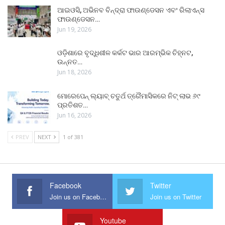
ଆଇଓସି, ଅଭିନବ ବିନ୍ଦ୍ରା ଫାଉଣ୍ଡେସନ ଏବଂ ରିଲାଏନ୍ସ
ଫାଉଣ୍ଡେସନ…
Jun 19, 2026
ଓଡ଼ିଶାରେ ବୃଦ୍ଧିଶୀଳ କର୍କଟ ଭାର ଆରମ୍ଭିକ ଚିହ୍ନଟ,
ଉନ୍ନତ…
Jun 18, 2026
ମୋରେପେନ୍ ଲ୍ୟାବ୍ ଚତୁର୍ଥ ତ୍ରୈମାସିକରେ ନିଟ୍ ଲାଭ ୬୯
ପ୍ରତିଶତ…
Jun 16, 2026
PREV
NEXT
1 of 381
Facebook
Twitter
Join us on Facebook
Join us on Twitter
Youtube