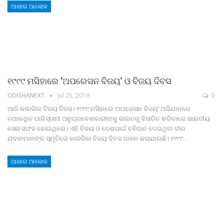
ଆଶାର ଆଲୋକ
୧୯୯୯ ମସିହାରେ ‘ଅପରେସନ ବିଜୟ’ ଓ ବିଜୟ ଦିବସ
ODISHANEXT
Jul 25, 2019
0
ଆଜି କାରଗିଲ ବିଜୟ ଦିବସ। ୧୯୯୯ ମସିହାରେ ‘ଅପରେସନ ବିଜୟ’ ଅଭିଯାନରେ
ତଥାକଥିତ ପାକିସ୍ତାନୀ ଅନୁପ୍ରବେଶକାରୀଙ୍କୁ ଭାରତରୁ ବିତାଡିତ କରିବାରେ ଭାରତୀୟ
ସେନା ସଫଳ ହୋଇଥିଲେ। ଏହି ବିଜୟ ଓ ଦେଶପାଇଁ ବଳିଦାନ ଦେଇଥିବା ବୀର
ଯବାନମାନଙ୍କ ସ୍ମୃତିରେ କାରଗିଲ ବିଜୟ ଦିବସ ପାଳନ କରାଯାଉଛି। ୧୯୯୯…
ଆଶାର ଆଲୋକ