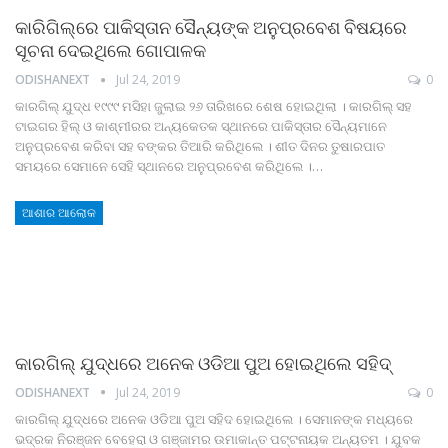
କାରିଗିଲ୍‌ରେ ପାକିସ୍ତାନ ସୈନ୍ୟଙ୍କ ଅନୁପ୍ରବେଶ ବିଷୟରେ
ସୂଚନା ଦେଇଥିଲେ ଗୋପାଳକ
ODISHANEXT
Jul 24, 2019
0
କାରଗିଲ୍‌ ଯୁଦ୍ଧ ୧୯୯୯ ମସିହା ଜୁଲାଇ ୨୬ ତାରିଖରେ ଶେଷ ହୋଇଥିଲା । କାରଗିଲ୍‌ ସହ
ଟାଇଗର ହିଲ୍‌ ଓ କାଶ୍ମୀରର ଅନ୍ୟକେତକ ସ୍ଥାନରେ ପାକିସ୍ତାର ସୈନ୍ୟମାନେ
ଅନୁପ୍ରବେଶ କରିବା ସହ ବଙ୍କର ତିଆରି କରିଥିଲେ । ଶୀତ ଦିନର ତୁଷାରପାତ
ସମୟରେ ସେମାନେ ସେହି ସ୍ଥାନରେ ଅନୁପ୍ରବେଶ କରିଥିଲେ ।…
ଆଶାର ଆଲୋକ
କାରଗିଲ୍‌ ଯୁଦ୍ଧରେ ଅନେକ ଓଡିଆ ପୁଅ ହୋଇଥିଲେ ସହିଦ୍‌
ODISHANEXT
Jul 24, 2019
0
କାରଗିଲ୍‌ ଯୁଦ୍ଧରେ ଅନେକ ଓଡିଆ ପୁଅ ସହିଦ ହୋଇଥିଲେ । ସେମାନଙ୍କ ମଧ୍ୟରେ
ଭଦ୍ରକ ନିରଞ୍ଜନ ବେହେରା ଓ ଗଞ୍ଜାମର ଉମାକାନ୍ତ ପଟ୍ଟନାୟକ ଅନ୍ୟତମ । ଯୁବକ