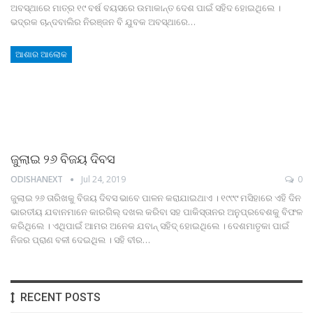
ଅବସ୍ଥାରେ ମାତ୍ର ୧୯ ବର୍ଷ ବୟସରେ ଉମାକାନ୍ତ ଦେଶ ପାଇଁ ସହିଦ ହୋଇଥିଲେ ।
ଭଦ୍ରକ ଚାନ୍ଦବାଲିର ନିରଞ୍ଜନ ବି ଯୁବକ ଅବସ୍ଥାରେ…
ଆଶାର ଆଲୋକ
ଜୁଲାଇ ୨୬ ବିଜୟ ଦିବସ
ODISHANEXT
Jul 24, 2019
0
ଜୁଲାଇ ୨୬ ତାରିଖକୁ ବିଜୟ ଦିବସ ଭାବେ ପାଳନ କରାଯାଇଥାଏ । ୧୯୯୯ ମସିହାରେ ଏହି ଦିନ
ଭାରତୀୟ ଯବାନମାନେ କାରଗିଲ୍‌ ଦଖଲ କରିବା ସହ ପାକିସ୍ତାନର ଅନୁପ୍ରବେଶକୁ ବିଫଳ
କରିଥିଲେ । ଏଥିପାଇଁ ଆମର ଅନେକ ଯବାନ୍‌ ସହିଦ୍‌ ହୋଇଥିଲେ । ଦେଶମାତୃକା ପାଇଁ
ନିଜର ପ୍ରାଣ ବଳୀ ଦେଇଥିଲ । ସହି ବୀର…
RECENT POSTS