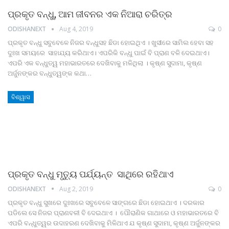
ପ୍ରକୃତ ବନ୍ଧୁ, ଆମ ଜୀବନର ଏକ ନିଆରା ଚରିତ୍ର
ODISHANEXT
Aug 4, 2019
0
ପ୍ରକୃତ ବନ୍ଧୁ ସବୁବେଳେ ନିଜର ବନ୍ଧୁସହ ଛିଡା ହୋଇଥିଏ । ଖୁସୀରେ ସାମିଲ ହେବା ସହ
ଦୁଃଖ ସମୟରେ ସାହାଯ୍ୟ କରିଥାଏ। ଏପରିକି ବନ୍ଧୁ ପାଇଁ ବି ପ୍ରାଣ ବଳି ଦେଇଥାଏ।
ଏପରି ଏକ ବନ୍ଧୁତ୍ୱ ମହାଭାରତରେ ଦେଖିବାକୁ ମଳିଥିଲା । କୃଷ୍ଣ ସୁଦାମା, କୃଷ୍ଣ
ଅର୍ଜୁନଙ୍କର ବନ୍ଧୁତ୍ୱଙ୍କ କଥା…
ବିଶ୍ୱାସ
ପ୍ରକୃତ ବନ୍ଧୁ ମୃତ୍ୟୁ ପର୍ଯ୍ୟନ୍ତ ସାଥିରେ ରହିଥାଏ
ODISHANEXT
Aug 2, 2019
0
ପ୍ରକୃତ ବନ୍ଧୁ ସୁଖରେ ଦୁଃଖରେ ସବୁବେଳେ ସାଙ୍ଗରେ ଛିଡା ହୋଇଥାଏ । ଦରକାର
ପଡିଲେ ସେ ନିଜର ପ୍ରାଣବଳୀ ବି ଦେଇଥାଏ । ପୌରାଣିକ ଗାଥାରେ ଓ ମହାଭାରତରେ ବି
ଏପରି ବନ୍ଧୁତ୍ୱର ଉଦାହରଣ ଦେଖିବାକୁ ମିଳିଥାଏ ଯ କୃଷ୍ଣ ସୁଦାମା, କୃଷ୍ଣ ଅର୍ଜୁନଙ୍କର