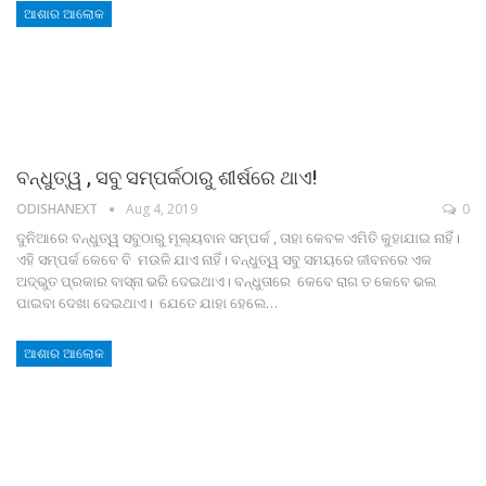
ଆଶାର ଆଲୋକ
ବନ୍ଧୁତ୍ୱ , ସବୁ ସମ୍ପର୍କଠାରୁ ଶୀର୍ଷରେ ଥାଏ!
ODISHANEXT
Aug 4, 2019
0
ଦୁନିଆରେ ବନ୍ଧୁତ୍ୱ ସବୁଠାରୁ ମୂଲ୍ୟବାନ ସମ୍ପର୍କ , ତାହା କେବଳ ଏମିତି କୁହାଯାଇ ନାହିଁ।
ଏହି ସମ୍ପର୍କ କେବେ ବି ମଉଳି ଯାଏ ନାହିଁ। ବନ୍ଧୁତ୍ୱ ସବୁ ସମୟରେ ଜୀବନରେ ଏକ
ଅଦ୍ଭୁତ ପ୍ରକାର ବାସ୍ନା ଭରି ଦେଇଥାଏ। ବନ୍ଧୁତାରେ କେବେ ରାଗ ତ କେବେ ଭଲ
ପାଇବା ଦେଖା ଦେଇଥାଏ। ଯେତେ ଯାହା ହେଲେ…
ଆଶାର ଆଲୋକ