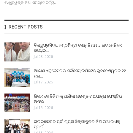
ବନ୍ଧୁତ୍ୱଙ୍କ କଥା ସମସ୍ତେ ଚର୍ଚ୍ଚା…
RECENT POSTS
ବିଶ୍ୱପ୍ରସିଦ୍ଧ କଣ୍ଠଶିଳ୍ପୀ ସୋନୁ ନିଗମ ଓ ଇଉଜେନିକ୍ସ
ହେୟାର…
Jul 23, 2026
ଆକାଶ ଏଜୁକେସନାଲ ସର୍ଭିସେସ୍ ଲିମିଟେଡ୍ ଭୁବନେଶ୍ୱରର ୧୧
ଜଣ…
Jul 17, 2026
ରିଲାଏନ୍ସ ଡିଜିଟାଲ୍ ଆଣିଲା ଗ୍ରାଣ୍ଡ ରଥଯାତ୍ରା ଫେଷ୍ଟିଭ୍
ଅଫର
Jul 15, 2026
ରାଉରକେଲାର ପୂର୍ବୀ ଗୁପ୍ତା ସିଙ୍ଗାପୁରର ଜିଆଇଆଇଏସ୍
ସ୍ମାର୍ଟ…
Jul 15, 2026