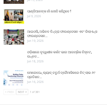
ପାଣ୍ଡିଆନଙ୍କ ନାଁ ମୋଦି କହିଥିବେ !
Jul 9, 2026
ଆଇଓସି, ଅଭିନବ ବିନ୍ଦ୍ରା ଫାଉଣ୍ଡେସନ ଏବଂ ରିଲାଏନ୍ସ
ଫାଉଣ୍ଡେସନ…
Jun 19, 2026
ଓଡ଼ିଶାରେ ବୃଦ୍ଧିଶୀଳ କର୍କଟ ଭାର ଆରମ୍ଭିକ ଚିହ୍ନଟ,
ଉନ୍ନତ…
Jun 18, 2026
ମୋରେପେନ୍ ଲ୍ୟାବ୍ ଚତୁର୍ଥ ତ୍ରୈମାସିକରେ ନିଟ୍ ଲାଭ ୬୯
ପ୍ରତିଶତ…
Jun 16, 2026
PREV
NEXT
1 of 381