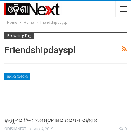
Home
Home
friendshipdayspl
Browsing Tag
Friendshipdayspl
ଆଶାର ଆଲୋକ
ବନ୍ଧୁତାର ଦିନ : ଅଗଷ୍ଟମାସର ପ୍ରଥମ ରବିବାର
ODISHANEXT
Aug 4, 2019
0