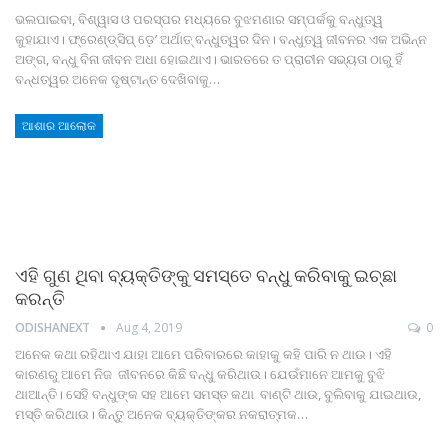
ଭଲପାଇବା, ବିଶ୍ୱାସ ଓ ପରସ୍ପର ମଧ୍ୟରେ ବୁଝମଣାର ସମ୍ପର୍କକୁ ବନ୍ଧୁତ୍ୱ
କୁହାଯାଏ। ଫ୍ରେଣ୍ଡ୍‍ସିପ୍‍ ଡ଼େ’ ଅର୍ଥାତ୍‍ ବନ୍ଧୁତ୍ୱର ଦିନ। ବନ୍ଧୁତ୍ୱ ଜୀବନର ଏକ ଅଭିନ୍ନ
ଅଙ୍ଗ, ବନ୍ଧୁ ବିନା ଜୀବନ ଅଧା ହୋଇଥାଏ। ଭାରତରେ ତ ପ୍ରାଚୀନ ସଭ୍ୟତା ଠାରୁ ହିଁ
ବନ୍ଧତ୍ୱର ଅନେକ ଦୃଷ୍ଟାନ୍ତ ଦେଖିବାକୁ…
ଆଶାର ଆଲୋକ
ଏହି ଗୁଣ ଥିବା ବ୍ୟକ୍ତିଙ୍କୁ ସମସ୍ତେ ବନ୍ଧୁ କରିବାକୁ ଇଚ୍ଛା
କରନ୍ତି
ODISHANEXT
Aug 4, 2019
0
ଅନେକ କଥା ରହିଥାଏ ଯାହା ଆମେ ପରିବାରରେ କାହାକୁ କହି ପାରି ନ ଥାଉ। ଏହି
କାରଣରୁ ଆମେ ନିଜ ଜୀବନରେ କିଛି ବନ୍ଧୁ କରିଥାଉ। ଯେଉଁମାନେ ଆମକୁ ବୁଝି
ଥାଆନ୍ତି। ସେହି ବନ୍ଧୁଙ୍କ ସହ ଆମେ ସମସ୍ତ କଥା ବାଣ୍ଟି ଥାଉ, ବୁଲିବାକୁ ଯାଇଥାଉ,
ମସ୍ତି କରିଥାଉ। କିନ୍ତୁ ଅନେକ ବ୍ୟକ୍ତିଙ୍କର ନକରାତ୍ମକ…