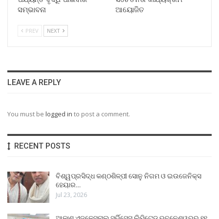
ସମ୍ଭାବନା
ଆୟୋଜିତ
PREV
NEXT
LEAVE A REPLY
You must be
logged in
to post a comment.
RECENT POSTS
ବିଶ୍ୱପ୍ରସିଦ୍ଧ କଣ୍ଠଶିଳ୍ପୀ ସୋନୁ ନିଗମ ଓ ଇଉଜେନିକ୍ସ
ହେୟାର…
Jul 23, 2026
ଆକାଶ ଏଜୁକେସନାଲ ସର୍ଭିସେସ୍ ଲିମିଟେଡ୍ ଭୁବନେଶ୍ୱରର ୧୧