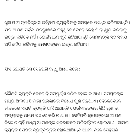
ଖୁସ ଓ ଆତ୍ମବିଶ୍ବାସ ରହିଥିବା ବ୍ୟକ୍ତିଙ୍କୁ ସମସ୍ତେ ପସନ୍ଦ କରିଥାଆନ୍ତି।
ଯଦି ଆପଣ ସର୍ବଦା ମନଦୁଃଖରେ ରହୁଥିବେ ତେବେ କେହି ବି ବନ୍ଧୁତା କରିବାକୁ
ଇଚ୍ଛା କରି​‌ବେ ନାହିଁ। ଯେଉଁମାନେ ଖୁସି ରହିଥାଆନ୍ତି ସେମାନଙ୍କ ସହ ସମୟ
ଅତିବାହିତ କରିବାକୁ ସମସ୍ତଙ୍କର ଇଚ୍ଛା ରହିଥାଏ।
ଯିଏ ଯେପରି ସେ ସେହିପରି ବନ୍ଧୁ ଆଶା କରେ :
କୌଣସି ବ୍ୟକ୍ତି କେବେ ବି ସମ୍ପୂର୍ଣ୍ଣ ସଠିକ ହୋଇ ନ ଥାଏ। ସମସ୍ତଙ୍କ
ମଧ୍ୟ ଅଲଗା ଅଲଗା ପ୍ରକାରର ବିଶେଷ ଗୁଣ ରହିଥାଏ। ବେଳେବେଳେ
ଜୀବନରେ ଏପରି ବ୍ୟକ୍ତି ଆସିଥାଆନ୍ତି ଯେଉଁମାନଙ୍କର କିଛି ଗୁଣ ବା
ଅଭ୍ୟାସକୁ ଆମେ ପସନ୍ଦ କରି ନ ଥାଉ। ସେହିପରି କ୍ଷେତ୍ରରେ ଆପଣ
ନିଜେ ନ ଚାହିଁ ମଧ୍ୟ ଆପଣଙ୍କ ସ୍ବଭାବରେ ପରିବର୍ତ୍ତନ ହୋଇଥାଏ। ସାମନା
ବ୍ୟକ୍ତି ଯେପରି ବ୍ୟକ୍ତିତ୍ବର ହୋଇଥାଆନ୍ତି ଆମେ ନିଜେ ସେହିପରି