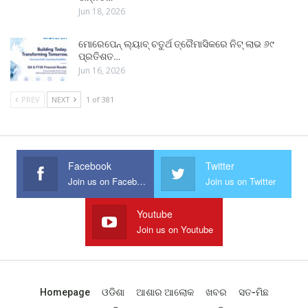
Jun 18, 2026
ମୋରେପେନ୍ ଲ୍ୟାବ୍ ଚତୁର୍ଥ ତ୍ରୈମାସିକରେ ନିଟ୍ ଲାଭ ୬୯
ପ୍ରତିଶତ…
Jun 16, 2026
PREV
NEXT
1 of 381
Facebook
Twitter
Join us on Facebook
Join us on Twitter
Youtube
Join us on Youtube
Homepage
ଓଡିଶା
ଆଶାର ଆଲୋକ
ଖବର
ସତ-ମିଛ