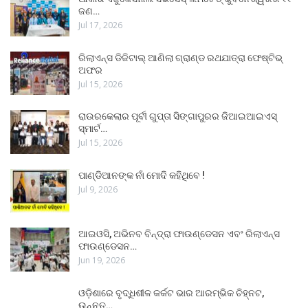
ଜଣ…
Jul 17, 2026
ରିଲାଏନ୍ସ ଡିଜିଟାଲ୍ ଆଣିଲା ଗ୍ରାଣ୍ଡ ରଥଯାତ୍ରା ଫେଷ୍ଟିଭ୍
ଅଫର
Jul 15, 2026
ରାଉରକେଲାର ପୂର୍ବୀ ଗୁପ୍ତା ସିଙ୍ଗାପୁରର ଜିଆଇଆଇଏସ୍
ସ୍ମାର୍ଟ…
Jul 15, 2026
ପାଣ୍ଡିଆନଙ୍କ ନାଁ ମୋଦି କହିଥିବେ !
Jul 9, 2026
ଆଇଓସି, ଅଭିନବ ବିନ୍ଦ୍ରା ଫାଉଣ୍ଡେସନ ଏବଂ ରିଲାଏନ୍ସ
ଫାଉଣ୍ଡେସନ…
Jun 19, 2026
ଓଡ଼ିଶାରେ ବୃଦ୍ଧିଶୀଳ କର୍କଟ ଭାର ଆରମ୍ଭିକ ଚିହ୍ନଟ,
ଉନ୍ନତ…