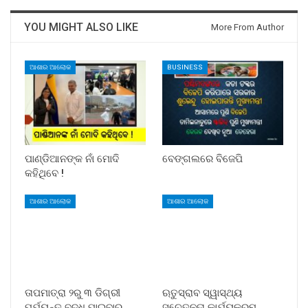
YOU MIGHT ALSO LIKE
More From Author
ଆଶାର ଆଲୋକ
BUSINESS
ପାଣ୍ଡିଆନଙ୍କ ନାଁ ମୋଦି
ବେଙ୍ଗଲରେ ବିଜେପି
କହିଥିବେ !
ଆଶାର ଆଲୋକ
ଆଶାର ଆଲୋକ
ତାପମାତ୍ରା ୨ରୁ ୩ ଡିଗ୍ରୀ
ଋତୁସ୍ରାବ ସ୍ୱାସ୍ଥ୍ୟ
ପର୍ଯ୍ୟନ୍ତ ବୃଦ୍ଧି ପାଇବାର
ସଚେତନତା କାର୍ଯ୍ୟକ୍ରମ