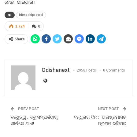
ହୋଇ ଯାଇଥାଉ।
friendshipdayspl
1,724
0
Share
Odishanext
2958 Posts
0 Comments
PREV POST
NEXT POST
ବନ୍ଧୁତ୍ୱ , ସବୁ ସମ୍ପର୍କଠାରୁ
ବନ୍ଧୁତାର ଦିନ : ଅଗଷ୍ଟମାସର
ଶୀର୍ଷରେ ଥାଏ!
ପ୍ରଥମ ରବିବାର