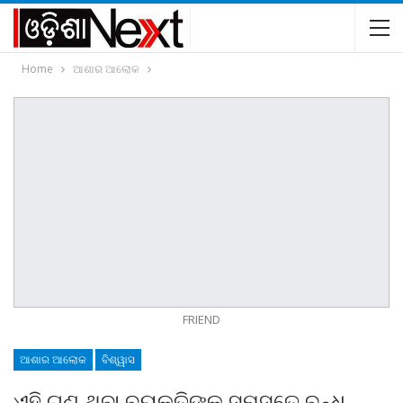
Home
ଆଶାର ଆଲୋକ
FRIEND
ଆଶାର ଆଲୋକ
ବିଶ୍ୱାସ
ଏହି ଗୁଣ ଥିବା ବ୍ୟକ୍ତିଙ୍କୁ ସମସ୍ତେ ବନ୍ଧୁ