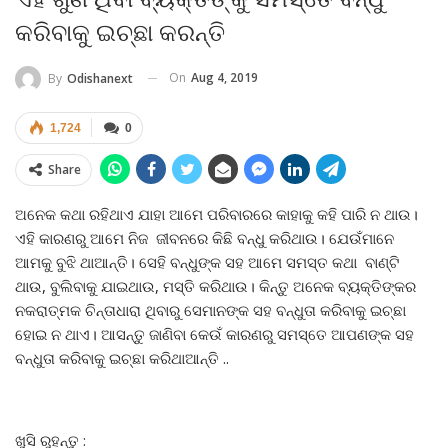
କରିବାକୁ ଇଚ୍ଛା କରନ୍ତି
On
Aug 4, 2019
By
Odishanext
1,724
0
Share
ଅନେକ କଥା ରହିଥାଏ ଯାହା ଆମେ ପରିବାରରେ କାହାକୁ କହି ପାରି ନ ଥାଉ।
ଏହି କାରଣରୁ ଆମେ ନିଜ ଜୀବନରେ କିଛି ବନ୍ଧୁ କରିଥାଉ। ଯେଉଁମାନେ
ଆମକୁ ବୁଝି ଥାଆନ୍ତି। ସେହି ବନ୍ଧୁଙ୍କ ସହ ଆମେ ସମସ୍ତ କଥା ବାଣ୍ଟି
ଥାଉ, ବୁଲିବାକୁ ଯାଇଥାଉ, ମସ୍ତି କରିଥାଉ। କିନ୍ତୁ ଅନେକ ବ୍ୟକ୍ତିଙ୍କର
ନକରାତ୍ମକ ଚିନ୍ତାଧାରା ଥିବାରୁ ସେମାନଙ୍କ ସହ ବନ୍ଧୁତା କରିବାକୁ ଇଚ୍ଛା
ହୋଇ ନ ଥାଏ। ଆସନ୍ତୁ ଜାଣିବା କେଉଁ କାରଣରୁ ସମସ୍ତେ ଆପଣଙ୍କ ସହ
ବନ୍ଧୁତା କରିବାକୁ ଇଚ୍ଛା କରିଥାଆନ୍ତି ..
ଖୁସି ରୁହନ୍ତୁ :