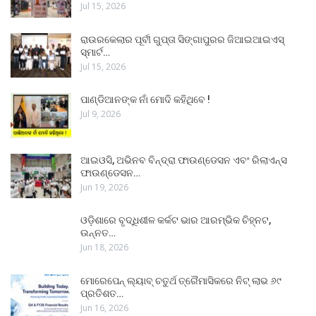
Jul 15, 2026
ରାଉରକେଲାର ପୂର୍ବୀ ଗୁପ୍ତା ସିଙ୍ଗାପୁରର ଜିଆଇଆଇଏସ୍
ସ୍ମାର୍ଟ…
Jul 15, 2026
ପାଣ୍ଡିଆନଙ୍କ ନାଁ ମୋଦି କହିଥିବେ !
Jul 9, 2026
ଆଇଓସି, ଅଭିନବ ବିନ୍ଦ୍ରା ଫାଉଣ୍ଡେସନ ଏବଂ ରିଲାଏନ୍ସ
ଫାଉଣ୍ଡେସନ…
Jun 19, 2026
ଓଡ଼ିଶାରେ ବୃଦ୍ଧିଶୀଳ କର୍କଟ ଭାର ଆରମ୍ଭିକ ଚିହ୍ନଟ,
ଉନ୍ନତ…
Jun 18, 2026
ମୋରେପେନ୍ ଲ୍ୟାବ୍ ଚତୁର୍ଥ ତ୍ରୈମାସିକରେ ନିଟ୍ ଲାଭ ୬୯
ପ୍ରତିଶତ…
Jun 16, 2026