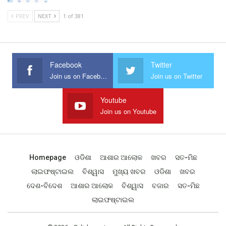
PREV
NEXT
1 of 381
Facebook
Twitter
Join us on Facebook
Join us on Twitter
Youtube
Join us on Youtube
Homepage
ଓଡିଶା
ଆଶାର ଆଲୋକ
ଖବର
ସତ-ମିଛ
ଲାଇଫଷ୍ଟାଇଲ
ବିଶ୍ୱାସ
ମୁଖ୍ୟ ଖବର
ଓଡିଶା
ଖବର
ଦେଶ-ବିଦେଶ
ଆଶାର ଆଲୋକ
ବିଶ୍ୱାସ
ବଜାର
ସତ-ମିଛ
ଲାଇଫଷ୍ଟାଇଲ