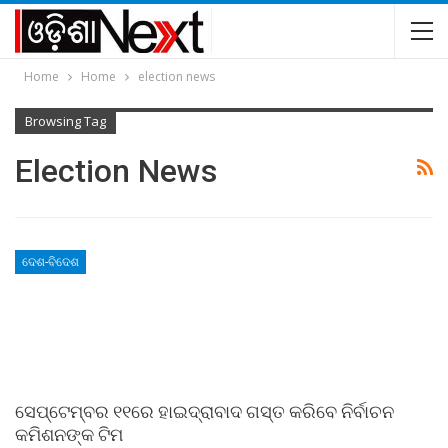
Home
Home
election news
Browsing Tag
Election News
ଦେଶ-ବିଦେଶ
ସେପ୍ଟେମ୍ବର ୧୧ରେ ହାଇଦ୍ରାବାଦ ଗସ୍ତ କରିବେ ନିର୍ବାଚନ
କମିଶନଙ୍କ ଟିମ