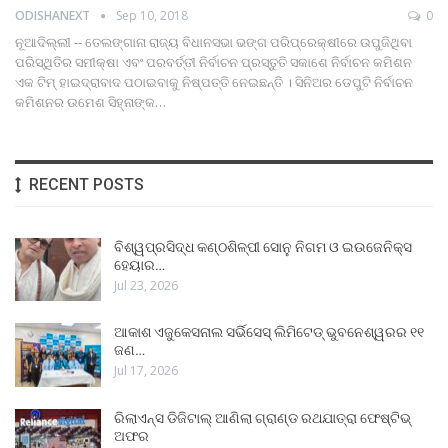
ODISHANEXT
Sep 10, 2018
0
ନୂଆଦିଲ୍ଲୀ -- ତେଲଙ୍ଗାନା ରାଜ୍ୟ ବିଧାନସଭା ଭଙ୍ଗ ପରିପ୍ରେକ୍ଷୀରେ ଉପୁଜିଥିବା
ପରିସ୍ଥିତିର ସମୀକ୍ଷା ଏବଂ ପରବର୍ତ୍ତୀ ନିର୍ବାଚନ ପ୍ରସ୍ତୁତି ସକାଶେ ନିର୍ବାଚନ କମିଶନ
ଏକ ଟିମ୍ ହାଇଦ୍ରାବାଦ ପଠାଇବାକୁ ନିଷ୍ପତ୍ତି ନେଇଛନ୍ତି । ସିନିଅର ଡେପୁଟି ନିର୍ବାଚନ
କମିଶନର ଉମେଶ ସିହ୍ନାଙ୍କ…
RECENT POSTS
ବିଶ୍ୱପ୍ରସିଦ୍ଧ କଣ୍ଠଶିଳ୍ପୀ ସୋନୁ ନିଗମ ଓ ଇଉଜେନିକ୍ସ
ହେୟାର…
Jul 23, 2026
ଆକାଶ ଏଜୁକେସନାଲ ସର୍ଭିସେସ୍ ଲିମିଟେଡ୍ ଭୁବନେଶ୍ୱରର ୧୧
ଜଣ…
Jul 17, 2026
ରିଲାଏନ୍ସ ଡିଜିଟାଲ୍ ଆଣିଲା ଗ୍ରାଣ୍ଡ ରଥଯାତ୍ରା ଫେଷ୍ଟିଭ୍
ଅଫର