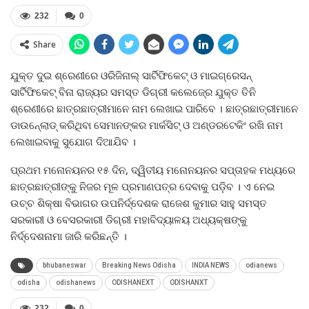
232
0
Share
ଯୁକ୍ତ ଦୁଇ ଶ୍ରେଣୀରେ ଓରିଜିନାଲ୍‍ ସାର୍ଟିଫିକେଟ୍‍ ଓ ମାଇଗ୍ରେସନ୍‍
ସାର୍ଟିଫିକେଟ୍‍ ବିନା ରାଜ୍ୟର ସମସ୍ତ ଡିଗ୍ରୀ କଲେଜ୍‍ରେ ଯୁକ୍ତ ତିନି
ଶ୍ରେଣୀରେ ଛାତ୍ରଛାତ୍ରୀମାନେ ନାମ ଲେଖାଇ ପାରିବେ । ଛାତ୍ରଛାତ୍ରୀମାନେ
ଡାଉନ୍‍ଲୋଡ୍‍ କରିଥିବା ସେମାନଙ୍କର ମାର୍କସିଟ୍‍ ଓ ଅଣ୍ଡରଟେକିଂ ରଖି ନାମ
ଲେଖାଇବାକୁ ସୁଯୋଗ ଦିଆଯିବ ।
ପ୍ରଥମ ମନୋନୟନର ୧୫ ଦିନ, ଦ୍ୱିତୀୟ ମନୋନୟନର ସପ୍ତାହକ ମଧ୍ୟରେ
ଛାତ୍ରଛାତ୍ରୀଙ୍କୁ ନିଜର ମୂଳ ପ୍ରମାଣପତ୍ର ଦେବାକୁ ପଡ଼ିବ । ଏ ନେଇ
ଉଚ୍ଚ ଶିକ୍ଷା ବିଭାଗର ଉପନିର୍ଦ୍ଦେଶକ ରାଜେଶ କୁମାର ସାହୁ ସମସ୍ତ
ସରକାରୀ ଓ ବେସରକାରୀ ଡିଗ୍ରୀ ମହାବିଦ୍ୟାଳୟ ଅଧ୍ୟକ୍ଷଙ୍କୁ
ନିର୍ଦ୍ଦେଶନାମା ଜାରି କରିଛନ୍ତି ।
bhubaneswar
Breaking News Odisha
INDIA NEWS
odianews
odisha
odishanews
ODISHANEXT
ODISHANXT
232
0