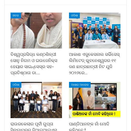
ଖବର
ଓଡିଶା
ବିଶ୍ୱପ୍ରସିଦ୍ଧ କଣ୍ଠଶିଳ୍ପୀ
ଆକାଶ ଏଜୁକେସନାଲ ସର୍ଭିସେସ୍
ସୋନୁ ନିଗମ ଓ ଇଉଜେନିକ୍ସ
ଲିମିଟେଡ୍ ଭୁବନେଶ୍ୱରର ୧୧
ହେୟାର ସାଇନ୍ସେସ୍ର ସହ-
ଜଣ ଛାତ୍ରଛାତ୍ରୀ ନିଟ ଯୁଜି
ପ୍ରତିଷ୍ଠାତା ଡା.…
୨୦୨୬ରେ…
ଓଡିଶା
ଆଶାର ଆଲୋକ
ରାଉରକେଲାର ପୂର୍ବୀ ଗୁପ୍ତା
ପାଣ୍ଡିଆନଙ୍କ ନାଁ ମୋଦି
ସିଙ୍ଗାପୁରର ଜିଆଇଆଇଏସ୍
କହିଥିବେ !