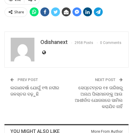
Share
Odishanext
2958 Posts
0 Comments
PREV POST
NEXT POST
ଲଗାଣବର୍ଷା ଯୋଗୁଁ ୧୩ ନଦୀର
ସେପ୍ଟେମ୍ବର ୧୫ ତାରିଖରୁ
ଜଳସ୍ତର ବଢ଼ୁଛି
ଅନାଥ ପିଲାମାନଙ୍କୁ ଆଉ
ଆଶୀର୍ବାଦ ଯୋଜନାରେ ସାମିଲ
କରାଯିବ ନାହିଁ
YOU MIGHT ALSO LIKE
More From Author