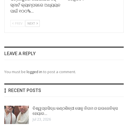
ସ୍ମାର୍ଟ କ୍ୟାମ୍ପସରେ ଅଧ୍ୟୟନ
ପାଇଁ ୧୦୦%…
PREV
NEXT
LEAVE A REPLY
You must be
logged in
to post a comment.
RECENT POSTS
ବିଶ୍ୱପ୍ରସିଦ୍ଧ କଣ୍ଠଶିଳ୍ପୀ ସୋନୁ ନିଗମ ଓ ଇଉଜେନିକ୍ସ
ହେୟାର…
Jul 23, 2026