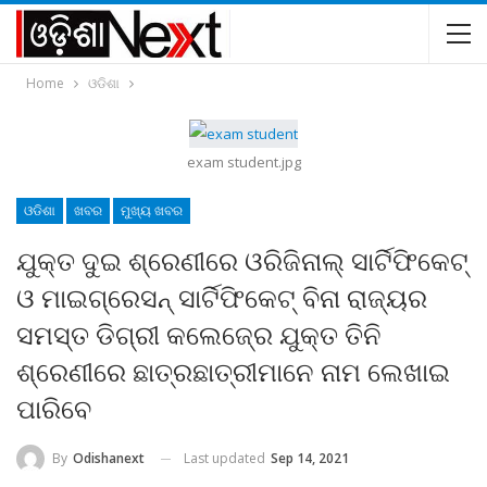
Home
ଓଡିଶା
exam student.jpg
ଓଡିଶା
ଖବର
ମୁଖ୍ୟ ଖବର
ଯୁକ୍ତ ଦୁଇ ଶ୍ରେଣୀରେ ଓରିଜିନାଲ୍‍ ସାର୍ଟିଫିକେଟ୍‍
ଓ ମାଇଗ୍ରେସନ୍‍ ସାର୍ଟିଫିକେଟ୍‍ ବିନା ରାଜ୍ୟର
ସମସ୍ତ ଡିଗ୍ରୀ କଲେଜ୍‍ରେ ଯୁକ୍ତ ତିନି
ଶ୍ରେଣୀରେ ଛାତ୍ରଛାତ୍ରୀମାନେ ନାମ ଲେଖାଇ
ପାରିବେ
Last updated
Sep 14, 2021
By
Odishanext