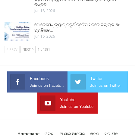
ଉନ୍ନତ…
Jun 18, 2026
ମୋରେପେନ୍ ଲ୍ୟାବ୍ ଚତୁର୍ଥ ତ୍ରୈମାସିକରେ ନିଟ୍ ଲାଭ ୬୯
ପ୍ରତିଶତ…
Jun 16, 2026
PREV
NEXT
1 of 381
Facebook
Twitter
Join us on Facebook
Join us on Twitter
Youtube
Join us on Youtube
Homepage
ଓଡିଶା
ଆଶାର ଆଲୋକ
ଖବର
ସତ-ମିଛ