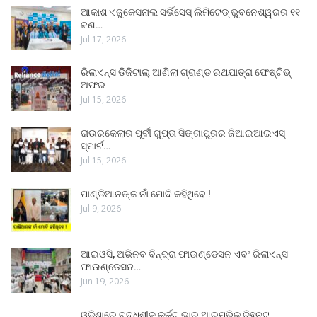
ଆକାଶ ଏଜୁକେସନାଲ ସର୍ଭିସେସ୍ ଲିମିଟେଡ୍ ଭୁବନେଶ୍ୱରର ୧୧
ଜଣ…
Jul 17, 2026
ରିଲାଏନ୍ସ ଡିଜିଟାଲ୍ ଆଣିଲା ଗ୍ରାଣ୍ଡ ରଥଯାତ୍ରା ଫେଷ୍ଟିଭ୍
ଅଫର
Jul 15, 2026
ରାଉରକେଲାର ପୂର୍ବୀ ଗୁପ୍ତା ସିଙ୍ଗାପୁରର ଜିଆଇଆଇଏସ୍
ସ୍ମାର୍ଟ…
Jul 15, 2026
ପାଣ୍ଡିଆନଙ୍କ ନାଁ ମୋଦି କହିଥିବେ !
Jul 9, 2026
ଆଇଓସି, ଅଭିନବ ବିନ୍ଦ୍ରା ଫାଉଣ୍ଡେସନ ଏବଂ ରିଲାଏନ୍ସ
ଫାଉଣ୍ଡେସନ…
Jun 19, 2026
ଓଡ଼ିଶାରେ ବୃଦ୍ଧିଶୀଳ କର୍କଟ ଭାର ଆରମ୍ଭିକ ଚିହ୍ନଟ,