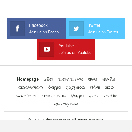
Facebook
Twitter
Join us on Facebook
Join us on Twitter
Youtube
Join us on Youtube
Homepage
ଓଡିଶା
ଆଶାର ଆଲୋକ
ଖବର
ସତ-ମିଛ
ଲାଇଫଷ୍ଟାଇଲ
ବିଶ୍ୱାସ
ମୁଖ୍ୟ ଖବର
ଓଡିଶା
ଖବର
ଦେଶ-ବିଦେଶ
ଆଶାର ଆଲୋକ
ବିଶ୍ୱାସ
ବଜାର
ସତ-ମିଛ
ଲାଇଫଷ୍ଟାଇଲ
© 2026 - Odishanext.com. All Rights Reserved.
Designed by
Web Odisha