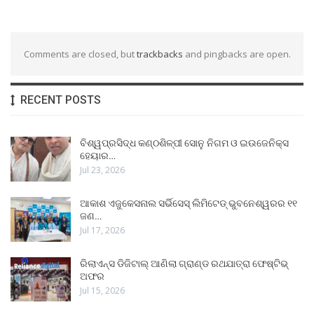
Comments are closed, but
trackbacks
and pingbacks are open.
RECENT POSTS
ବିଶ୍ୱପ୍ରସିଦ୍ଧ କଣ୍ଠଶିଳ୍ପୀ ସୋନୁ ନିଗମ ଓ ଇଉଜେନିକ୍ସ
ହେୟାର…
Jul 23, 2026
ଆକାଶ ଏଜୁକେସନାଲ ସର୍ଭିସେସ୍ ଲିମିଟେଡ୍ ଭୁବନେଶ୍ୱରର ୧୧
ଜଣ…
Jul 17, 2026
ରିଲାଏନ୍ସ ଡିଜିଟାଲ୍ ଆଣିଲା ଗ୍ରାଣ୍ଡ ରଥଯାତ୍ରା ଫେଷ୍ଟିଭ୍
ଅଫର
Jul 15, 2026