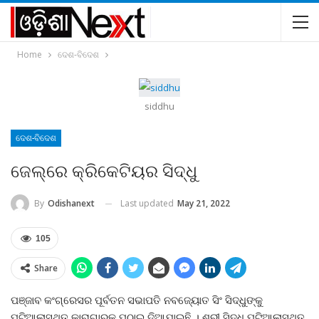
Home
ଦେଶ-ବିଦେଶ
siddhu
ଦେଶ-ବିଦେଶ
ଜେଲ୍‌ରେ କ୍ରିକେଟିୟର ସିଦ୍ଧୁ
Last updated
May 21, 2022
By
Odishanext
105
Share
ପଞ୍ଜାବ କଂଗ୍ରେସର ପୂର୍ବତନ ସଭାପତି ନବଜ୍ୟୋତ ସିଂ ସିଦ୍ଧୁଙ୍କୁ
ପଟିଆଲାସ୍ଥିତ କାରାଗାରକୁ ପଠାଇ ଦିଆଯାଇଛି । ଶ୍ରୀ ସିଦ୍ଧୁ ପଟିଆଲାସ୍ଥିତ