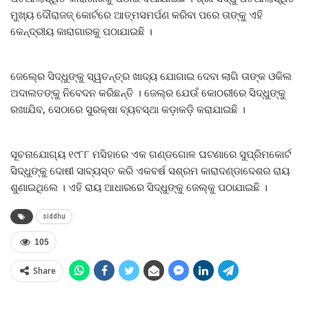
ମୁଖ୍ୟ ଦୌରାଜଜ୍‍ କୋର୍ଟରେ ଆତ୍ମସମର୍ପଣ କରିବା ପରେ ତାଙ୍କୁ ଏହି
କେନ୍ଦ୍ରୀୟ କାରାଗାରକୁ ପଠାଯାଇଛି ।
ଜେଲ୍‍ରେ ସିଦ୍ଧୁଙ୍କୁ ସ୍ୱତନ୍ତ୍ର ଖାଦ୍ୟ ଯୋଗାଇ ଦେବା ଲାଗି ତାଙ୍କ ଓକିଲ
ଅଦାଲତଙ୍କୁ ନିବେଦନ କରିଛନ୍ତି । ଜେଲ୍‍ର ଯେଉଁ କୋଠରୀରେ ସିଦ୍ଧୁଙ୍କୁ
ରଖାଯିବ, ସେଠାରେ ସୁରକ୍ଷା ବ୍ୟବସ୍ଥା କଡ଼ାକଡ଼ି କରାଯାଇଛି ।
ସୂଚନାଯୋଗ୍ୟ ୧୯୮୮ ମସିହାରେ ଏକ ଗଣ୍ଡଗୋଳ ଘଟଣାରେ ସୁପ୍ରିମକୋର୍ଟ
ସିଦ୍ଧୁଙ୍କୁ ଦୋଷୀ ସାବ୍ୟସ୍ତ କରି ଏକବର୍ଷ ସଶ୍ରମ କାରାଦଣ୍ଡାଦେଶର ରାୟ
ଶୁଣାଇଥିଲେ । ଏହି ରାୟ ଆଧାରରେ ସିଦ୍ଧୁଙ୍କୁ ଜେଲ୍‍କୁ ପଠାଯାଇଛି ।
siddhu
105
Share