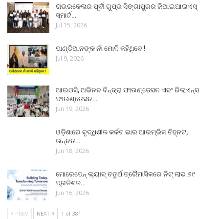
ରାଉରକେଲାର ପୂର୍ବୀ ଗୁପ୍ତା ସିଙ୍ଗାପୁରର ଜିଆଇଆଇଏସ୍
ସ୍ମାର୍ଟ…
Jul 15, 2026
ପାଣ୍ଡିଆନଙ୍କ ନାଁ ମୋଦି କହିଥିବେ !
Jul 9, 2026
ଆଇଓସି, ଅଭିନବ ବିନ୍ଦ୍ରା ଫାଉଣ୍ଡେସନ ଏବଂ ରିଲାଏନ୍ସ
ଫାଉଣ୍ଡେସନ…
Jun 19, 2026
ଓଡ଼ିଶାରେ ବୃଦ୍ଧିଶୀଳ କର୍କଟ ଭାର ଆରମ୍ଭିକ ଚିହ୍ନଟ,
ଉନ୍ନତ…
Jun 18, 2026
ମୋରେପେନ୍ ଲ୍ୟାବ୍ ଚତୁର୍ଥ ତ୍ରୈମାସିକରେ ନିଟ୍ ଲାଭ ୬୯
ପ୍ରତିଶତ…
Jun 16, 2026
PREV
NEXT
1 of 381