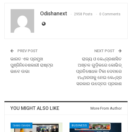
Odishanext
2958 Posts
0 Comments
PREV POST
NEXT POST
ଭାରତ ଏକ ପ୍ରମୁଖ
ରାଜ୍ୟ ଓ କେନ୍ଦ୍ରଶାସିତ
ପୁଞ୍ଜିନିବେଶକାରୀ ରାଷ୍ଟ୍ର
ଅଞ୍ଚଳ ଗୁଡ଼ିକରେ କୋଭିଡ୍‍
ଭାବେ ଉଭା
ପ୍ରତିଷେଧକ ଟିକା ଦେବାରେ
ମନ୍ଥରତାକୁ ନେଇ କେନ୍ଦ୍ର
ସରକାର ଉଦ୍‍ବେଗ ପ୍ରକାଶ
YOU MIGHT ALSO LIKE
More From Author
ଆଶାର ଆଲୋକ
BUSINESS