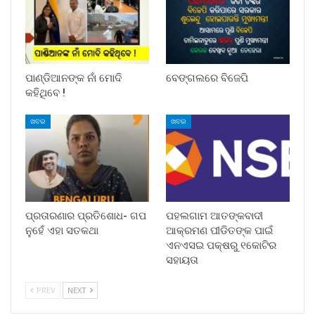
ପାଣ୍ଡିଆନଙ୍କ ନାଁ ମୋଦି
ବେଙ୍ଗଲରେ ବିଜେପି
କହିଥିବେ !
ଖବର
ଖବର
ପ୍ରତାରଣାର ପ୍ରତିଶୋଧ- ଗପ
ପହଲଗାମ ଆତଙ୍କବାଦୀ
ନୁହେଁ ଏହା ସତକଥା
ଆକ୍ରମଣ ପୀଡିତଙ୍କ ପାଇଁ
ଏନଏସଇ ପକ୍ଷରୁ ୧କୋଟିର
ସହାୟତା
PREV
NEXT