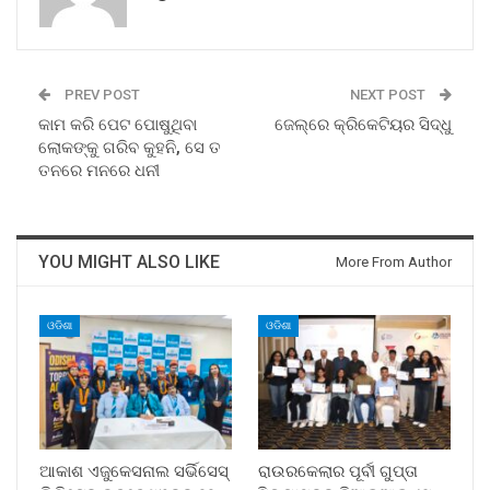
PREV POST
NEXT POST
କାମ କରି ପେଟ ପୋଷୁଥିବା
ଜେଲ୍‌ରେ କ୍ରିକେଟିୟର ସିଦ୍ଧୁ
ଲୋକଙ୍କୁ ଗରିବ କୁହନି, ସେ ତ
ତନରେ ମନରେ ଧନୀ
YOU MIGHT ALSO LIKE
More From Author
ଓଡିଶା
ଓଡିଶା
ଆକାଶ ଏଜୁକେସନାଲ ସର୍ଭିସେସ୍
ରାଉରକେଲାର ପୂର୍ବୀ ଗୁପ୍ତା