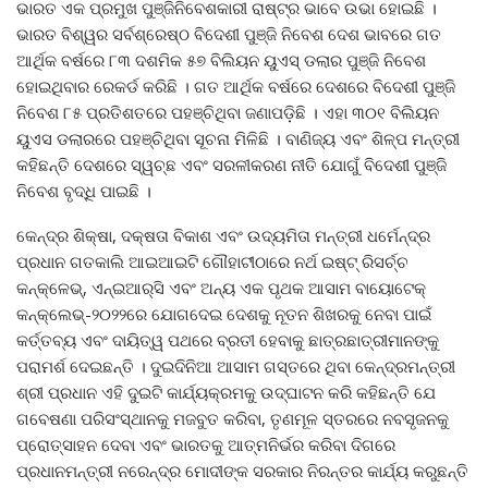
ଭାରତ ଏକ ପ୍ରମୁଖ ପୁଞ୍ଜିନିବେଶକାରୀ ରାଷ୍ଟ୍ର ଭାବେ ଉଭା ହୋଇଛି ।
ଭାରତ ବିଶ୍ୱର ସର୍ବଶ୍ରେଷ୍ଠ ବିଦେଶୀ ପୁଞ୍ଜି ନିବେଶ ଦେଶ ଭାବରେ ଗତ
ଆର୍ଥିକ ବର୍ଷରେ ୮୩ ଦଶମିକ ୫୭ ବିଲିୟନ ୟୁଏସ୍‍ ଡଲାର ପୁଞ୍ଜି ନିବେଶ
ହୋଇଥିବାର ରେକର୍ଡ କରିଛି । ଗତ ଆର୍ଥିକ ବର୍ଷରେ ଦେଶରେ ବିଦେଶୀ ପୁଞ୍ଜି
ନିବେଶ ୮୫ ପ୍ରତିଶତରେ ପହଞ୍ଚିଥିବା ଜଣାପଡ଼ିଛି । ଏହା ୩୦୧ ବିଲିୟନ
ୟୁଏସ ଡଲାରରେ ପହଞ୍ଚିଥିବା ସୂଚନା ମିଳିଛି । ବାଣିଜ୍ୟ ଏବଂ ଶିଳ୍ପ ମନ୍ତ୍ରୀ
କହିଛନ୍ତି ଦେଶରେ ସ୍ୱଚ୍ଛ ଏବଂ ସରଳୀକରଣ ନୀତି ଯୋଗୁଁ ବିଦେଶୀ ପୁଞ୍ଜି
ନିବେଶ ବୃଦ୍ଧି ପାଇଛି ।
କେନ୍ଦ୍ର ଶିକ୍ଷା, ଦକ୍ଷତା ବିକାଶ ଏବଂ ଉଦ୍ୟମିତା ମନ୍ତ୍ରୀ ଧର୍ମେନ୍ଦ୍ର
ପ୍ରଧାନ ଗତକାଲି ଆଇଆଇଟି ଗୌହାଟୀଠାରେ ନର୍ଥ ଇଷ୍ଟ୍‍ ରିସର୍ଚ୍ଚ
କନ୍‍କ୍ଳେଭ୍‍, ଏନ୍‍ଇଆର୍‍ସି ଏବଂ ଅନ୍ୟ ଏକ ପୃଥକ ଆସାମ ବାୟୋଟେକ୍‍
କନ୍‍କ୍ଲେଭ୍‍-୨୦୨୨ରେ ଯୋଗଦେଇ ଦେଶକୁ ନୂତନ ଶିଖରକୁ ନେବା ପାଇଁ
କର୍ତ୍ତବ୍ୟ ଏବଂ ଦାୟିତ୍ୱ ପଥରେ ବ୍ରତୀ ହେବାକୁ ଛାତ୍ରଛାତ୍ରୀମାନଙ୍କୁ
ପରାମର୍ଶ ଦେଇଛନ୍ତି । ଦୁଇଦିନିଆ ଆସାମ ଗସ୍ତରେ ଥିବା କେନ୍ଦ୍ରମନ୍ତ୍ରୀ
ଶ୍ରୀ ପ୍ରଧାନ ଏହି ଦୁଇଟି କାର୍ଯ୍ୟକ୍ରମକୁ ଉଦ୍‍ଘାଟନ କରି କହିଛନ୍ତି ଯେ
ଗବେଷଣା ପରିସଂସ୍ଥାନକୁ ମଜବୁତ କରିବା, ତୃଣମୂଳ ସ୍ତରରେ ନବସୃଜନକୁ
ପ୍ରୋତ୍ସାହନ ଦେବା ଏବଂ ଭାରତକୁ ଆତ୍ମନିର୍ଭର କରିବା ଦିଗରେ
ପ୍ରଧାନମନ୍ତ୍ରୀ ନରେନ୍ଦ୍ର ମୋଦୀଙ୍କ ସରକାର ନିରନ୍ତର କାର୍ଯ୍ୟ କରୁଛନ୍ତି