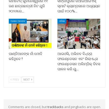
ଲିମିଟେଡ୍ ଭୁବନେଶ୍ୱରର ୧୧
ସିଙ୍ଗାପୁରର ଜିଆଇଆଇଏସ୍
ଜଣ ଛାତ୍ରଛାତ୍ରୀ ନିଟ ଯୁଜି
ସ୍ମାର୍ଟ କ୍ୟାମ୍ପସରେ ଅଧ୍ୟୟନ
୨୦୨୬ରେ…
ପାଇଁ ୧୦୦%…
ଆଶାର ଆଲୋକ
ଓଡିଶା
ପାଣ୍ଡିଆନଙ୍କ ନାଁ ମୋଦି
ଆଇଓସି, ଅଭିନବ ବିନ୍ଦ୍ରା
କହିଥିବେ !
ଫାଉଣ୍ଡେସନ ଏବଂ ରିଲାଏନ୍ସ
ଫାଉଣ୍ଡେସନ ଅଲିମ୍ପିକ୍ ଦିବସ
ପାଳନ କରି ୟୁ…
PREV
NEXT
Comments are closed, but
trackbacks
and pingbacks are open.