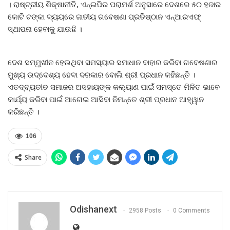
। ରାଷ୍ଟ୍ରୀୟ ଶିକ୍ଷାନୀତି, ଏନ୍‍ଇପିର ପରାମର୍ଶ ଅନୁସାରେ ଦେଶରେ ୫୦ ହଜାର
କୋଟି ଟଙ୍କା ବ୍ୟୟରେ ଜାତୀୟ ଗବେଷଣା ପ୍ରତିଷ୍ଠାନ ଏନ୍‍ଆରଏଫ୍‍
ସ୍ଥାପନା ହେବାକୁ ଯାଉଛି ।
ଦେଶ ସମ୍ମୁଖୀନ ହେଉଥିବା ସମସ୍ୟାର ସମାଧାନ ବାହାର କରିବା ଗବେଷଣାର
ମୁଖ୍ୟ ଉଦ୍ଦେଶ୍ୟ ହେବା ଦରକାର ବୋଲି ଶ୍ରୀ ପ୍ରଧାନ କହିଛନ୍ତି ।
ଏତଦ୍‍ବ୍ୟତୀତ ସମାଜର ଅସହାୟଙ୍କ କଲ୍ୟାଣ ପାଇଁ ସମସ୍ତେ ମିଳିତ ଭାବେ
କାର୍ଯ୍ୟ କରିବା ପାଇଁ ଆଗେଇ ଆସିବା ନିମନ୍ତେ ଶ୍ରୀ ପ୍ରଧାନ ଆହ୍ୱାନ
କରିଛନ୍ତି ।
106
Share
Odishanext
2958 Posts
0 Comments