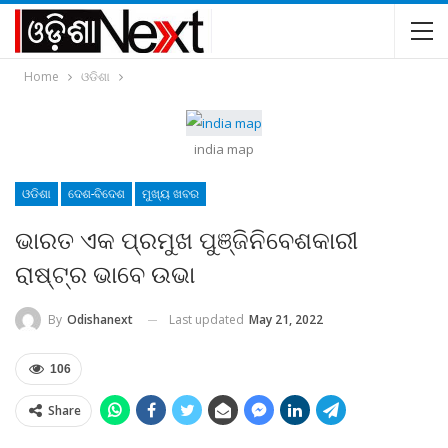
Home
ଓଡିଶା
india map
ଓଡିଶା
ଦେଶ-ବିଦେଶ
ମୁଖ୍ୟ ଖବର
ଭାରତ ଏକ ପ୍ରମୁଖ ପୁଞ୍ଜିନିବେଶକାରୀ
ରାଷ୍ଟ୍ର ଭାବେ ଉଭା
Last updated
May 21, 2022
By
Odishanext
106
Share