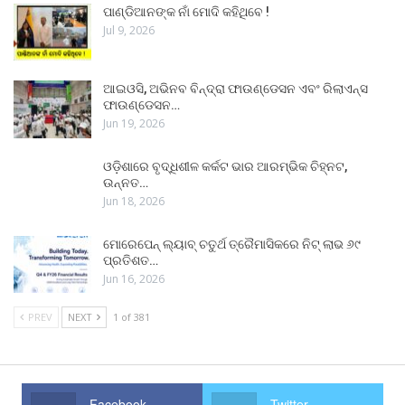
ପାଣ୍ଡିଆନଙ୍କ ନାଁ ମୋଦି କହିଥିବେ !
Jul 9, 2026
ଆଇଓସି, ଅଭିନବ ବିନ୍ଦ୍ରା ଫାଉଣ୍ଡେସନ ଏବଂ ରିଲାଏନ୍ସ
ଫାଉଣ୍ଡେସନ…
Jun 19, 2026
ଓଡ଼ିଶାରେ ବୃଦ୍ଧିଶୀଳ କର୍କଟ ଭାର ଆରମ୍ଭିକ ଚିହ୍ନଟ,
ଉନ୍ନତ…
Jun 18, 2026
ମୋରେପେନ୍ ଲ୍ୟାବ୍ ଚତୁର୍ଥ ତ୍ରୈମାସିକରେ ନିଟ୍ ଲାଭ ୬୯
ପ୍ରତିଶତ…
Jun 16, 2026
PREV
NEXT
1 of 381
Facebook
Twitter