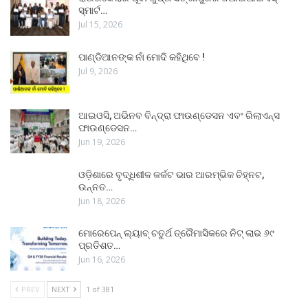
ସ୍ମାର୍ଟ…
Jul 15, 2026
ପାଣ୍ଡିଆନଙ୍କ ନାଁ ମୋଦି କହିଥିବେ !
Jul 9, 2026
ଆଇଓସି, ଅଭିନବ ବିନ୍ଦ୍ରା ଫାଉଣ୍ଡେସନ ଏବଂ ରିଲାଏନ୍ସ
ଫାଉଣ୍ଡେସନ…
Jun 19, 2026
ଓଡ଼ିଶାରେ ବୃଦ୍ଧିଶୀଳ କର୍କଟ ଭାର ଆରମ୍ଭିକ ଚିହ୍ନଟ,
ଉନ୍ନତ…
Jun 18, 2026
ମୋରେପେନ୍ ଲ୍ୟାବ୍ ଚତୁର୍ଥ ତ୍ରୈମାସିକରେ ନିଟ୍ ଲାଭ ୬୯
ପ୍ରତିଶତ…
Jun 16, 2026
PREV
NEXT
1 of 381