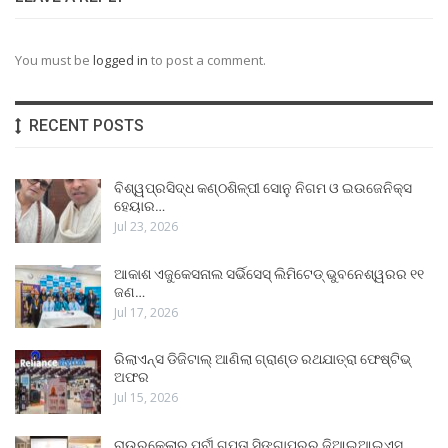
You must be
logged in
to post a comment.
RECENT POSTS
ବିଶ୍ୱପ୍ରସିଦ୍ଧ କଣ୍ଠଶିଳ୍ପୀ ସୋନୁ ନିଗମ ଓ ଇଉଜେନିକ୍ସ
ହେୟାର…
Jul 23, 2026
ଆକାଶ ଏଜୁକେସନାଲ ସର୍ଭିସେସ୍ ଲିମିଟେଡ୍ ଭୁବନେଶ୍ୱରର ୧୧
ଜଣ…
Jul 17, 2026
ରିଲାଏନ୍ସ ଡିଜିଟାଲ୍ ଆଣିଲା ଗ୍ରାଣ୍ଡ ରଥଯାତ୍ରା ଫେଷ୍ଟିଭ୍
ଅଫର
Jul 15, 2026
ରାଉରକେଲାର ପୂର୍ବୀ ଗୁପ୍ତା ସିଙ୍ଗାପୁରର ଜିଆଇଆଇଏସ୍