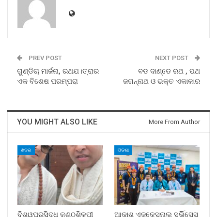
PREV POST
NEXT POST
ଗୁଣ୍ଡିଚା ମାର୍ଜନା, ରଥଯ।ତ୍ରାର
ବଡ ଦାଣ୍ଡେ ରଥ , ପଥ
ଏକ ବିଶେଷ ପରମ୍ପରା
ଜଗନ୍ନାଥ ଓ ଭକ୍ତ ଏକାକାର
YOU MIGHT ALSO LIKE
More From Author
ଖବର
ଓଡିଶା
ବିଶ୍ୱପ୍ରସିଦ୍ଧ କଣ୍ଠଶିଳ୍ପୀ
ଆକାଶ ଏଜୁକେସନାଲ ସର୍ଭିସେସ୍