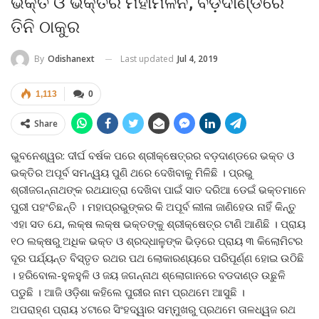
ଭକ୍ତ ଓ ଭକ୍ତିର ମହାମିଳନ, ବଡ଼ଦାଣ୍ଡରେ
ତିନି ଠାକୁର
Last updated
Jul 4, 2019
By
Odishanext
1,113
0
Share
ଭୁବନେଶ୍ୱର: ଦୀର୍ଘ ବର୍ଷକ ପରେ ଶ୍ରୀକ୍ଷେତ୍ରର ବଡ଼ଦାଣ୍ଡରେ ଭକ୍ତ ଓ
ଭକ୍ତିର ଅପୂର୍ବ ସମନ୍ୱୟ ପୁଣି ଥରେ ଦେଖିବାକୁ ମିଳିଛି । ପ୍ରଭୁ
ଶ୍ରୀଜଗନ୍ନାଥଙ୍କ ରଥଯାତ୍ରା ଦେଖିବା ପାଇଁ ସାତ ଦରିଆ ଡେଇଁ ଭକ୍ତମାନେ
ପୁରୀ ପହଂଚିଛନ୍ତି । ମହାପ୍ରଭୁଙ୍କର କି ଅପୂର୍ବ ଲୀଳା ଜାଣିହେଉ ନାହିଁ କିନ୍ତୁ
ଏହା ସତ ଯେ, ଲକ୍ଷ ଲକ୍ଷ ଭକ୍ତଙ୍କୁ ଶ୍ରୀକ୍ଷେତ୍ର ଟାଣି ଆଣିଛି । ପ୍ରାୟ
୧୦ ଲକ୍ଷରୁ ଅଧିକ ଭକ୍ତ ଓ ଶ୍ରଦ୍ଧାଳୁଙ୍କ ଭିଡ଼ରେ ପ୍ରାୟ ୩ କିଲୋମିଟର
ଦୂର ପର୍ଯ୍ୟନ୍ତ ବିସ୍ତୃତ ରଥର ପଥ ଲୋକାରଣ୍ୟରେ ପରିପୂର୍ଣ୍ଣ ହୋଇ ଉଠିଛି
। ହରିବୋଲ-ହୁଳହୁଳି ଓ ଜୟ ଜଗନ୍ନାଥ ଶ୍ଲୋଗାନରେ ବଡଦାଣ୍ଡ ଉଛୁଳି
ପଡୁଛି । ଆଜି ଓଡ଼ିଶା କହିଲେ ପୁରୀର ନାମ ପ୍ରଥମେ ଆସୁଛି ।
ଅପରାହ୍ଣ ପ୍ରାୟ ୪ଟାରେ ସିଂହଦ୍ୱାର ସମ୍ମୁଖରୁ ପ୍ରଥମେ ତାଳଧ୍ୱଜ ରଥ