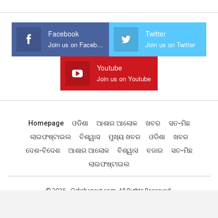
Facebook
Twitter
Join us on Facebook
Join us on Twitter
Youtube
Join us on Youtube
Homepage
ଓଡିଶା
ଆଶାର ଆଲୋକ
ଖବର
ସତ-ମିଛ
ଲାଇଫଷ୍ଟାଇଲ
ବିଶ୍ୱାସ
ମୁଖ୍ୟ ଖବର
ଓଡିଶା
ଖବର
ଦେଶ-ବିଦେଶ
ଆଶାର ଆଲୋକ
ବିଶ୍ୱାସ
ବଜାର
ସତ-ମିଛ
ଲାଇଫଷ୍ଟାଇଲ
© 2026 - Odishanext.com. All Rights Reserved.
Designed by
Web Odisha