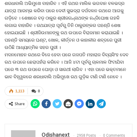
ଶରଧାବାଲି ଅଭିମୁଖେ ବାହାରିବ । ଏହି ରଥର ମାଲିକ ଭଗବାନ ବଳଭଦ୍ର
ଯାତ୍ରା ଆରମ୍ଭ କରିବା ପରେ ଦେବୀ ସୁଭଦ୍ରା ଦର୍ପଦଳନ ରଥରେ ଆଗକୁ
ଗଡ଼ିବେ । ଶେଷରେ ବଡ଼ ଠାକୁର ଶ୍ରୀଜଗନ୍ନାଥଙ୍କ ନନ୍ଦିଘୋଷ ଗହଳି
ଲଗାଇ ବାହାରିବ । ରଥଯାତ୍ରା ପୂର୍ବରୁ ତିନି ଠାକୁରଙ୍କର ପହଣ୍ଡି ଶେଷ
ହୋଇଯାଇଛି । ଶ୍ରୀଜିଉମାନଙ୍କୁ ରଥ ଉପରେ ବିରାଜମାନ କରାଯାଇଛି ।
ପହଣ୍ଡି ସମୟରେ ଘଣ୍ଟ, ଖୋଳ, କୀର୍ତ୍ତନ ଓ କାହାଳୀର ଶବ୍ଦରେ ପୁରୀ
ଉଠିଛି ଆଧ୍ୟାତ୍ମିକ ସହର ପୁରୀ ।
ମଦନମୋହନ ରଥରେ ବିଜେ ହେବା ପରେ ଗଜପତି ମହାରାଜ ଦିବ୍ୟସିଂହ ଦେବ
ରଥ ଉପରେ ଛେରାପହଁରା କରିବେ । ଆଜି ୪ଟା ପୂର୍ବରୁ ଚାଳମାଳ ଫିଟାଯିବା
ପରେ ୩ ରଥ ଉପରେ ଘୋଡ଼ା ଓ ସାରଥୀ ଲାଗିବ । ଏହା ପରେ ଭକ୍ତମାନେ
ଭାବ ବିହ୍ୱଳରେ ଶରଧାବାଲି ଅଭିମୁଖେ ରଥ ଗୁଡ଼ିକ ଟାଣି ଟାଣି ନେବେ ।
1,113
0
Share
Odishanext
2958 Posts
0 Comments