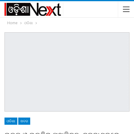
Home
ଓଡିଶା
ଓଡିଶା
ଖବର