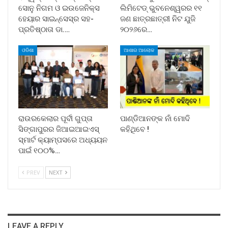
ସୋନୁ ନିଗମ ଓ ଇଉଜେନିକ୍ସ
ଲିମିଟେଡ୍ ଭୁବନେଶ୍ୱରର ୧୧
ହେୟାର ସାଇନ୍ସେସ୍ର ସହ-
ଜଣ ଛାତ୍ରଛାତ୍ରୀ ନିଟ ଯୁଜି
ପ୍ରତିଷ୍ଠାତା ଡା.…
୨୦୨୬ରେ…
ଓଡିଶା
ଆଶାର ଆଲୋକ
ରାଉରକେଲାର ପୂର୍ବୀ ଗୁପ୍ତା
ପାଣ୍ଡିଆନଙ୍କ ନାଁ ମୋଦି
ସିଙ୍ଗାପୁରର ଜିଆଇଆଇଏସ୍
କହିଥିବେ !
ସ୍ମାର୍ଟ କ୍ୟାମ୍ପସରେ ଅଧ୍ୟୟନ
ପାଇଁ ୧୦୦%…
PREV
NEXT
LEAVE A REPLY