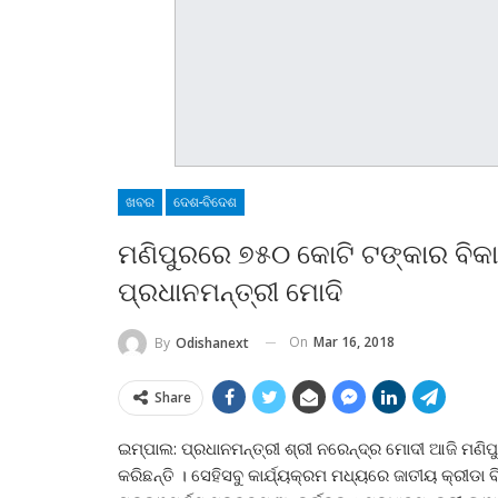
ଖବର
ଦେଶ-ବିଦେଶ
ମଣିପୁରରେ ୭୫୦ କୋଟି ଟଙ୍କାର ବି
ପ୍ରଧାନମନ୍ତ୍ରୀ ମୋଦି
On
Mar 16, 2018
By
Odishanext
Share
ଇମ୍ପାଲ: ପ୍ରଧାନମନ୍ତ୍ରୀ ଶ୍ରୀ ନରେନ୍ଦ୍ର ମୋଦୀ ଆଜି ମଣି
କରିଛନ୍ତି । ସେହିସବୁ କାର୍ଯ୍ୟକ୍ରମ ମଧ୍ୟରେ ଜାତୀୟ କ୍ରୀଡ