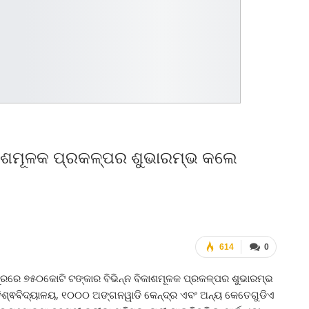
କାଶମୂଳକ ପ୍ରକଳ୍ପର ଶୁଭାରମ୍ଭ କଲେ
614
0
ପୁରରେ ୭୫୦କୋଟି ଟଙ୍କାର ବିଭିନ୍ନ ବିକାଶମୂଳକ ପ୍ରକଳ୍ପର ଶୁଭାରମ୍ଭ
ା ବିଶ୍ଵବିଦ୍ୟାଳୟ, ୧୦୦୦ ଅଙ୍ଗନୱାଡି କେନ୍ଦ୍ର ଏବଂ ଅନ୍ୟ କେତେଗୁଡିଏ