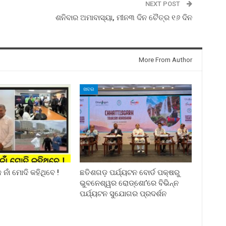
NEXT POST
ଶନିବାର ଅମାବାସ୍ୟା, ମୀନ୩ ଦିନ ଚୈତ୍ର ୧୬ ଦିନ
More From Author
ଖବର
ନାଁ ମୋଦି କହିଥିବେ !
ଛତିଶଗଡ଼ ପର୍ଯ୍ୟଟନ ବୋର୍ଡ ପକ୍ଷରୁ
ଭୁବନେଶ୍ୱର ରୋଡ୍‌ଶୋ’ରେ ବିଭିନ୍ନ
ପର୍ଯ୍ୟଟନ ସୁଯୋଗର ପ୍ରଦର୍ଶନ