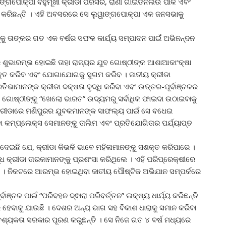
ୁୱାଙ୍ଗପୋକ୍ପା ବହୁମୂଖୀ କ୍ରୀଡା ପରିସର, ରାଣୀ ଗାଇଡିନଲିଉ ପାର୍କ ଏବଂ
୍ଭ କରିଛନ୍ତି । ଏହି ଅବସରରେ ସେ ଲୁୱାଙ୍ଗପୋକ୍ପା ଏକ ଜନସଭାକୁ
କୁ ତାଙ୍କର ଗତ ଏକ ବର୍ଷର ସଫଳ କାର୍ଯ୍ୟ ସମ୍ପାଦନ ପାଇଁ ଅଭିନନ୍ଦନ
ର ଶୁଭାରମ୍ଭ ହୋଇଛି ତାହା ରାଜ୍ୟର ଯୁବ ଗୋଷ୍ଠୀଙ୍କ ଆଶାଆକାଂକ୍ଷା
ସଶକ୍ତ କରିବ ଏବଂ ଯୋଗାଯୋଗକୁ ସୁଗମ କରିବ । ଜାତୀୟ କ୍ରୀଡା
ତିଭାମାନଙ୍କ କ୍ରୀଡା ଦକ୍ଷତା ବୃଦ୍ଧି କରିବା ଏବଂ ଉତ୍ତର-ପୂର୍ବାଞ୍ଚଳର
 ଗୋଷ୍ଠୀଙ୍କୁ “ଖେଲୋ ଭାରତ” ଉଦ୍ୟମରୁ ସର୍ବାଧିକ ଫାଇଦା ଉଠାଇବାକୁ
୍ରୀଡାରେ ମଣିପୁରର ଯୁବକମାନଙ୍କ ସାଫଲ୍ୟ ପାଇଁ ସେ ବଧେଇ
ା କମ୍ପ୍ଲେକ୍ସ ସେମାନଙ୍କୁ ତାଲିମ ଏବଂ ପ୍ରତିଯୋଗିତାର ପର୍ଯ୍ୟାପ୍ତ
ଦେଇଛି ଯେ, କ୍ରୀଡା କିଭଳି ଭାବେ ମହିଳାମାନଙ୍କୁ ସଶକ୍ତ କରିପାରେ ।
ଧ କ୍ରୀଡା ତାରକାମାନଙ୍କୁ ପ୍ରଶଂସା କରିଥିଲେ । ଏହି ପରିପ୍ରେକ୍ଷୀରେ
ି । ନିକଟରେ ଆରମ୍ଭ ହୋଇଥିବା ଜାତୀୟ ପୌଷ୍ଟିକ ଅଭିଯାନ ସମ୍ପର୍କରେ
ଞ୍ଚଳ ପାଇଁ “ପରିବହନ ଦ୍ଵାରା ପରିବର୍ତ୍ତନ” ଲକ୍ଷ୍ୟ ଧାର୍ଯ୍ୟ କରିଛନ୍ତି
 ହେବାକୁ ଯାଉଛି । ଦେଶର ଅନ୍ୟ ଭାଗ ସହ ବିକାଶ ଧାରାକୁ ସମାନ କରିବା
ଶ୍ୟକତା ସରକାର ପୂରଣ କରୁଛନ୍ତି । ସେ ନିଜେ ଗତ ୪ ବର୍ଷ ମଧ୍ୟରେ