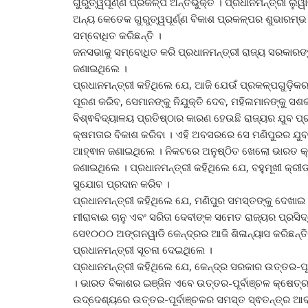
ଗୁରୁତ୍ୱପୂର୍ଣ୍ଣ ପ୍ରକଳ୍ପ ଅନ୍ତର୍ଭୁକ୍ତ । ପ୍ରଧାନମନ୍ତ୍ରୀ ଲ
ଅନ୍ୟ କେତେକ ଗୁରୁତ୍ୱପୂର୍ଣ୍ଣ ବିକାଶ ପ୍ରକଳ୍ପର ଶୁଭାରମ
ସମ୍ବୋଧିତ କରିଛନ୍ତି ।
ଜନସଭାକୁ ସମ୍ବୋଧିତ କରି ପ୍ରଧାନମନ୍ତ୍ରୀ ରାଜ୍ୟ ସରକାରଙ୍
ଜଣାଇଥିଲେ ।
ପ୍ରଧାନମନ୍ତ୍ରୀ କହିଥିଲେ ଯେ, ଆଜି ଯେଉଁ ପ୍ରକଳ୍ପଗୁଡ଼ିକ
ପୂରଣ କରିବ, ସେମାନଙ୍କୁ ନିଯୁକ୍ତି ଦେବ, ମହିଳାମାନଙ୍କୁ 
ବିଶ୍ଵବିଦ୍ୟାଳୟ ପ୍ରତିଷ୍ଠାର କାରଣ ହେଉଛି ରାଜ୍ୟର ଯୁବ ପ୍ର
କ୍ଷମତାର ବିକାଶ କରିବା । ଏହି ଅବସରରେ ସେ ମଣିପୁରର ଯୁବ
ଆହ୍ଵାନ ଜଣାଇଥିଲେ । ନିକଟରେ ଅନୁଷ୍ଠିତ ଖେଲୋ ଭାରତ କ
ଜଣାଇଥିଲେ । ପ୍ରଧାନମନ୍ତ୍ରୀ କହିଥିଲେ ଯେ, ବହୁମୂଖୀ କ୍ରୀଡ
ସୁଯୋଗ ପ୍ରଦାନ କରିବ ।
ପ୍ରଧାନମନ୍ତ୍ରୀ କହିଥିଲେ ଯେ, ମଣିପୁର ସମସ୍ତଙ୍କୁ ଦେଖାଇ 
ମୀରାବାଈ ଚାନୁ ଏବଂ ସରିତା ଦେବୀଙ୍କ ସମେତ ରାଜ୍ୟର ପ୍ରସିଦ୍
ସେ୧୦୦୦ ଅଙ୍ଗନୱାଡି କେନ୍ଦ୍ରର ଆଜି ଶିଳାନ୍ୟାସ କରିଛନ୍ତ
ପ୍ରଧାନମନ୍ତ୍ରୀ ସୂଚନା ଦେଇଥିଲେ ।
ପ୍ରଧାନମନ୍ତ୍ରୀ କହିଥିଲେ ଯେ, କେନ୍ଦ୍ର ସରକାର ଉତ୍ତର-ପୂର୍ବା
। ଭାରତ ବିକାଶର ଇଞ୍ଜିନ ଏବେ ଉତ୍ତର-ପୂର୍ବାଞ୍ଚଳ କ୍ଷେତ୍ର
ଉଦ୍ଦେଶ୍ୟରେ ଉତ୍ତର-ପୂର୍ବାଞ୍ଚଳର ସମସ୍ତ ସ୍ଵତନ୍ତ୍ର ଆବ