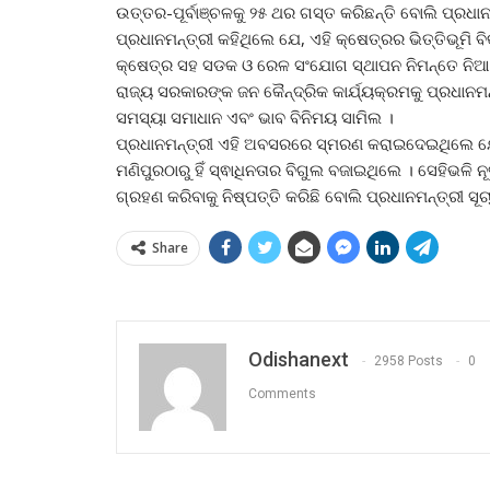
ଉତ୍ତର-ପୂର୍ବାଞ୍ଚଳକୁ ୨୫ ଥର ଗସ୍ତ କରିଛନ୍ତି ବୋଲି ପ୍ରଧାନ
ପ୍ରଧାନମନ୍ତ୍ରୀ କହିଥିଲେ ଯେ, ଏହି କ୍ଷେତ୍ରର ଭିତ୍ତିଭୂମି ବି
କ୍ଷେତ୍ର ସହ ସଡକ ଓ ରେଳ ସଂଯୋଗ ସ୍ଥାପନ ନିମନ୍ତେ ନିଆଯ
ରାଜ୍ୟ ସରକାରଙ୍କ ଜନ କୈନ୍ଦ୍ରିକ କାର୍ଯ୍ୟକ୍ରମକୁ ପ୍ରଧାନ
ସମସ୍ୟା ସମାଧାନ ଏବଂ ଭାବ ବିନିମୟ ସାମିଲ ।
ପ୍ରଧାନମନ୍ତ୍ରୀ ଏହି ଅବସରରେ ସ୍ମରଣ କରାଇଦେଇଥିଲେ ଯ
ମଣିପୁରଠାରୁ ହିଁ ସ୍ଵାଧିନତାର ବିଗୁଲ ବଜାଇଥିଲେ । ସେହିଭଳି 
ଗ୍ରହଣ କରିବାକୁ ନିଷ୍ପତ୍ତି କରିଛି ବୋଲି ପ୍ରଧାନମନ୍ତ୍ରୀ ସୂ
Share
Odishanext
2958 Posts
0
Comments