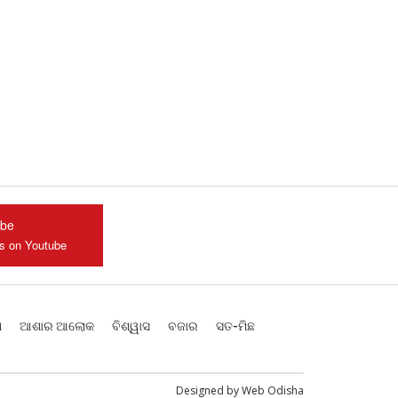
ube
us on Youtube
ଶ
ଆଶାର ଆଲୋକ
ବିଶ୍ୱାସ
ବଜାର
ସତ-ମିଛ
Designed by
Web Odisha