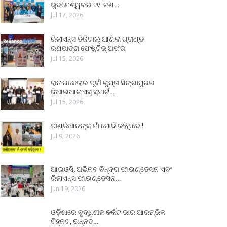
ଭୁବନେଶ୍ୱରର ୧୧ ଜଣ…
Jul 17, 2026
ରିଲାଏନ୍ସ ଡିଜିଟାଲ୍ ଆଣିଲା ଗ୍ରାଣ୍ଡ
ରଥଯାତ୍ରା ଫେଷ୍ଟିଭ୍ ଅଫର
Jul 15, 2026
ରାଉରକେଲାର ପୂର୍ବୀ ଗୁପ୍ତା ସିଙ୍ଗାପୁରର
ଜିଆଇଆଇଏସ୍ ସ୍ମାର୍ଟ…
Jul 15, 2026
ପାଣ୍ଡିଆନଙ୍କ ନାଁ ମୋଦି କହିଥିବେ !
Jul 9, 2026
ଆଇଓସି, ଅଭିନବ ବିନ୍ଦ୍ରା ଫାଉଣ୍ଡେସନ ଏବଂ
ରିଲାଏନ୍ସ ଫାଉଣ୍ଡେସନ…
Jun 19, 2026
ଓଡ଼ିଶାରେ ବୃଦ୍ଧିଶୀଳ କର୍କଟ ଭାର ଆରମ୍ଭିକ
ଚିହ୍ନଟ, ଉନ୍ନତ…