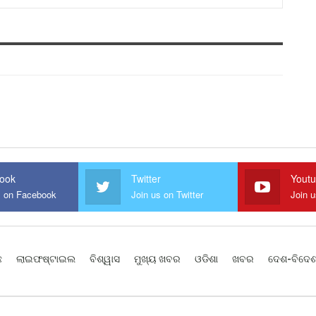
ook
Twitter
Yout
s on Facebook
Join us on Twitter
Join 
ଛ
ଲାଇଫଷ୍ଟାଇଲ
ବିଶ୍ୱାସ
ମୁଖ୍ୟ ଖବର
ଓଡିଶା
ଖବର
ଦେଶ-ବିଦେ