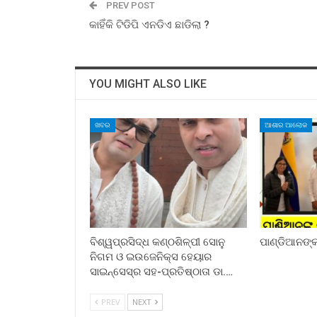
PREV POST
କାହିଁକି ଟିଡିପି ଏନଡିଏ ଛାଡିଲା ?
YOU MIGHT ALSO LIKE
ଖବର
ଆଶାର ଆଲୋକ
ବିଶ୍ୱପ୍ରସିଦ୍ଧ କଣ୍ଠଶିଳ୍ପୀ ସୋନୁ
ପାଣ୍ଡିଆନଙ୍କ 
ନିଗମ ଓ ଇଉଜେନିକ୍ସ ହେୟାର
ସାଇନ୍ସେସ୍ର ସହ-ପ୍ରତିଷ୍ଠାତା ଡା.…
PREV
NEXT