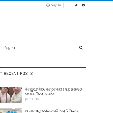
Sign In
ବିଶ୍ୱାସ
RECENT POSTS
ବିଶ୍ୱପ୍ରସିଦ୍ଧ କଣ୍ଠଶିଳ୍ପୀ ସୋନୁ ନିଗମ ଓ
ଇଉଜେନିକ୍ସ ହେୟାର…
Jul 23, 2026
ଆକାଶ ଏଜୁକେସନାଲ ସର୍ଭିସେସ୍ ଲିମିଟେଡ୍