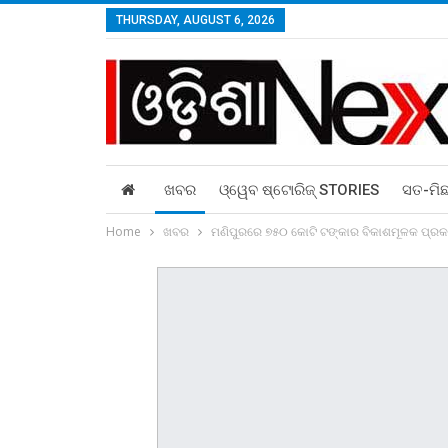
THURSDAY, AUGUST 6, 2026
ଖବର
ଓ୍ୱେବ ଷ୍ଟୋରିଜ୍‌ STORIES
ସତ-ମି
Home
ଖବର
ମଣିପୁରରେ ୭୫୦ କୋଟି ଟଙ୍କାର ବିକାଶମୂଳକ ପ୍ରକ