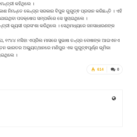
ମନ୍ତ୍ରୀ କହିଥିଲେ ।
କାଶ ନିମନ୍ତେ କେନ୍ଦ୍ର ସରକାର ବିପୁଳ ଗୁରୁତ୍ଵ ପ୍ରଦାନ କରିଛନ୍ତି । ଏହି
ାଇଥିବା ପଦକ୍ଷେପ ସମ୍ପର୍କରେ ସେ ସୁଚାଇଥିଲେ ।
ମନ୍ତ୍ରୀ ଭୂୟସୀ ପ୍ରସଂଶା କରିଥିଲେ । ସେଥିମଧ୍ୟରେ ଜନସାଧାରଣଙ୍କ
େ, ୧୯୪୪ ମସିହା ଏପ୍ରିଲ ମାସରେ ସୁଭାଷ ଚନ୍ଦ୍ର ବୋଷଙ୍କ ଆଇଏନଏ
ନୂତନ ଭାରତର ଅଭ୍ୟୁତ୍ଥାନରେ ମଣିପୁର ଏକ ଗୁରୁତ୍ଵପୂର୍ଣ୍ଣ ଭୂମିକା
ଚାଇଥିଲେ ।
614
0