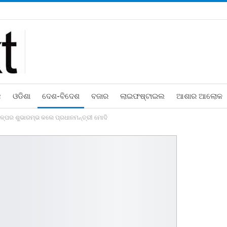
ଛ
ଓଡିଶା
ଦେଶ-ବିଦେଶ
ବଜାର
ଲାଇଫଷ୍ଟାଇଲ
ଆଶାର ଆଲୋକ
ଳ୍ପର ଶୁଭାରମ୍ଭ କଲେ ପ୍ରଧାନମନ୍ତ୍ରୀ ମୋଦି