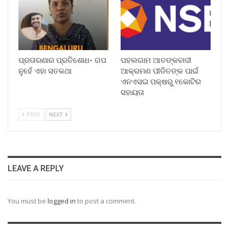
ପ୍ରତାରଣାର ପ୍ରତିଶୋଧ- ଗପ
ପହଲଗାମ ଆତଙ୍କବାଦୀ
ନୁହେଁ ଏହା ସତକଥା
ଆକ୍ରମଣ ପୀଡିତଙ୍କ ପାଇଁ
ଏନଏସଇ ପକ୍ଷରୁ ୧କୋଟିର
ସହାୟତା
PREV
NEXT
LEAVE A REPLY
You must be
logged in
to post a comment.