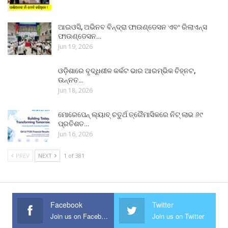
ଆଇଓସି, ଅଭିନବ ବିନ୍ଦ୍ରା ଫାଉଣ୍ଡେସନ ଏବଂ ରିଲାଏନ୍ସ
ଫାଉଣ୍ଡେସନ…
Jun 19, 2026
ଓଡ଼ିଶାରେ ବୃଦ୍ଧିଶୀଳ କର୍କଟ ଭାର ଆରମ୍ଭିକ ଚିହ୍ନଟ,
ଉନ୍ନତ…
Jun 18, 2026
ମୋରେପେନ୍ ଲ୍ୟାବ୍ ଚତୁର୍ଥ ତ୍ରୈମାସିକରେ ନିଟ୍ ଲାଭ ୬୯
ପ୍ରତିଶତ…
Jun 16, 2026
PREV
NEXT
1 of 381
Facebook
Twitter
Join us on Facebook
Join us on Twitter