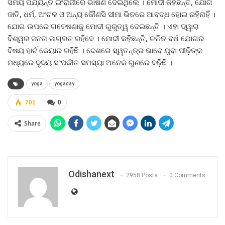
ସମୟ ପର୍ଯ୍ୟନ୍ତ ଇଂରାଜୀରେ ଭାଷଣ ଦେଇଥିଲେ । ମୋଦୀ କହିଛନ୍ତି, ଯୋଗ
ଜାତି, ଧର୍ମ, ଅଂଚଳ ଓ ଅନ୍ୟ କୌଣସି ସୀମା ଭିତରେ ଆବଦ୍ଧ ହୋଇ ରହିନାହିଁ ।
ଯୋଗ ଉପରେ ଗବେଷଣାକୁ ମୋଦୀ ଗୁରୁତ୍ୱ ଦେଇଛନ୍ତି । ଏହା ଦ୍ୱାରା
ବିଶ୍ୱର ଜନତା ଜାଗ୍ରତ ରହିବେ । ମୋଦୀ କହିଛନ୍ତି, ଚଳିତ ବର୍ଷ ଯୋଗର
ବିଷୟ ହାର୍ଟ କେୟାର ରହିଛି । ଦେଶରେ ସ୍ୱତନ୍ତ୍ର ଭାବେ ଯୁବା ପୀଢ଼ିଙ୍କ
ମଧ୍ୟରେ ଦୃଦୟ ସଂପର୍କୀତ ସମସ୍ୟା ଅନେକ ଗୁଣରେ ବଢ଼ିଛି ।
yoga
yogaday
701
0
Share
Odishanext
2958 Posts
0 Comments