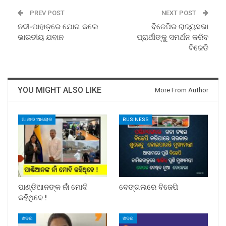
PREV POST
NEXT POST
ନଦୀ-ପାହାଡ଼ରେ ଯୋଗ କଲେ
ବିଜେପିର ରାଜ୍ୟସଭା
ଭାରତୀୟ ଯବାନ
ପ୍ରାର୍ଥୀଙ୍କୁ ସମର୍ଥନ କରିବ
ବିଜେଡି
YOU MIGHT ALSO LIKE
More From Author
ଆଶାର ଆଲୋକ
BUSINESS
ପାଣ୍ଡିଆନଙ୍କ ନାଁ ମୋଦି
ବେଙ୍ଗଲରେ ବିଜେପି
କହିଥିବେ !
ଖବର
ଖବର