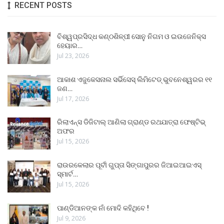
RECENT POSTS
ବିଶ୍ୱପ୍ରସିଦ୍ଧ କଣ୍ଠଶିଳ୍ପୀ ସୋନୁ ନିଗମ ଓ ଇଉଜେନିକ୍ସ
ହେୟାର…
Jul 23, 2026
ଆକାଶ ଏଜୁକେସନାଲ ସର୍ଭିସେସ୍ ଲିମିଟେଡ୍ ଭୁବନେଶ୍ୱରର ୧୧
ଜଣ…
Jul 17, 2026
ରିଲାଏନ୍ସ ଡିଜିଟାଲ୍ ଆଣିଲା ଗ୍ରାଣ୍ଡ ରଥଯାତ୍ରା ଫେଷ୍ଟିଭ୍
ଅଫର
Jul 15, 2026
ରାଉରକେଲାର ପୂର୍ବୀ ଗୁପ୍ତା ସିଙ୍ଗାପୁରର ଜିଆଇଆଇଏସ୍
ସ୍ମାର୍ଟ…
Jul 15, 2026
ପାଣ୍ଡିଆନଙ୍କ ନାଁ ମୋଦି କହିଥିବେ !
Jul 9, 2026