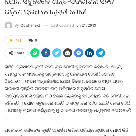
ଯୋଗ ସବୁବେଳେ ଶାନ୍ତି-ସଦଭାବନା ସହିତ
ଜଡ଼ିତ: ପ୍ରଧାନମନ୍ତ୍ରୀ ମୋଦୀ
Last updated
Jun 21, 2019
By
Odishanext
701
0
Share
ରାଞ୍ଚି: ପ୍ରଧାନମନ୍ତ୍ରୀ ନରେନ୍ଦ୍ର ମୋଦୀ ଶୁକ୍ରବାର କହିଛନ୍ତି, ଶାନ୍ତି,
ସମୃଦ୍ଧି ଏବଂ ସଦଭାବକୁ ଉଚ୍ଚସ୍ତରକୁ ନେଇଯିବା ହେଉଛି ଯୋଗର
ସିଦ୍ଧାନ୍ତ । ପଂଚମ ଅନ୍ତର୍ଜାତୀୟ ଯୋଗ ଦିବସ ଅବସରରେ ଝାଡ଼ଖଣ୍ଡର
ରାଜଧାନୀ ରାଞ୍ଚିର ପ୍ରଭାତ ତାରା ପଡ଼ିଆରେ ଅନୁଷ୍ଠିତ ଯୋଗ
କାର୍ଯ୍ୟକ୍ରମରେ ପ୍ରାୟ ୩୦ ହଜାର ଲୋକଙ୍କୁ ସମ୍ବୋଧିତ କରି ମୋଦୀ ଏହା
କହିଛନ୍ତି । ଯୋଗ ସବୁବେଳେ ଶାନ୍ତି ଓ ସଦ୍ଭାବନା ସହିତ ଯୋଡି ହୋଇ ରହିଛି
। ଯୋଗକୁ ଗ୍ରହଣ କରିଥିବାରୁ ମୁଁ ସାଧାରଣ ଜନତାଙ୍କୁ ଧନ୍ୟବାଦ ଜଣାଉଛନ୍ତି
।
ଗ୍ଲୋବାଲ ଦର୍ଶକଙ୍କ ଦୃଷ୍ଟି ଆକର୍ଷଣ କରିବା ପରିପ୍ରେକ୍ଷୀରେ ମୋଦୀ କିଛି