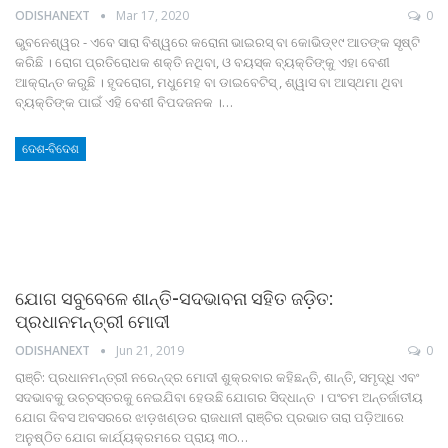
ODISHANEXT
Mar 17, 2020
0
ଭୁବନେଶ୍ୱର - ଏବେ ସାରା ବିଶ୍ୱରେ କରୋନା ଭାଇରସ୍‌ ବା କୋଭିଡ୍‌୧୯ ଆତଙ୍କ ସୃଷ୍ଟି
କରିଛି । ରୋଗ ପ୍ରତିରୋଧକ ଶକ୍ତି ନଥିବା, ଓ ବୟସ୍କ ବ୍ୟକ୍ତିଙ୍କୁ ଏହା ବେଶୀ
ଆକ୍ରାନ୍ତ କରୁଛି । ହୃଦରୋଗ, ମଧୁମେହ ବା ଡାଇବେଟିସ୍ , ଶ୍ୱାସ ବା ଆସ୍‌ଥମା ଥିବା
ବ୍ୟକ୍ତିଙ୍କ ପାଇଁ ଏହି ବେଶୀ ବିପଦଜନକ ।…
ଦେଶ-ବିଦେଶ
ଯୋଗ ସବୁବେଳେ ଶାନ୍ତି-ସଦଭାବନା ସହିତ ଜଡ଼ିତ:
ପ୍ରଧାନମନ୍ତ୍ରୀ ମୋଦୀ
ODISHANEXT
Jun 21, 2019
0
ରାଞ୍ଚି: ପ୍ରଧାନମନ୍ତ୍ରୀ ନରେନ୍ଦ୍ର ମୋଦୀ ଶୁକ୍ରବାର କହିଛନ୍ତି, ଶାନ୍ତି, ସମୃଦ୍ଧି ଏବଂ
ସଦଭାବକୁ ଉଚ୍ଚସ୍ତରକୁ ନେଇଯିବା ହେଉଛି ଯୋଗର ସିଦ୍ଧାନ୍ତ । ପଂଚମ ଅନ୍ତର୍ଜାତୀୟ
ଯୋଗ ଦିବସ ଅବସରରେ ଝାଡ଼ଖଣ୍ଡର ରାଜଧାନୀ ରାଞ୍ଚିର ପ୍ରଭାତ ତାରା ପଡ଼ିଆରେ
ଅନୁଷ୍ଠିତ ଯୋଗ କାର୍ଯ୍ୟକ୍ରମରେ ପ୍ରାୟ ୩୦…