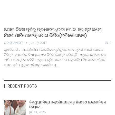
ଯୋଗ ଦିବସ ପୂର୍ବରୁ ପ୍ରଧାନମନ୍ତ୍ରୀ ମୋଦୀ ପୋଷ୍ଟ କଲେ
ନିଜର ଆନିମେଟେଡ୍‌ ଯୋଗ ଭିଡିଓ(ତ୍ରିକୋଣାସନ)
ODISHANEXT
Jun 19, 2019
0
ନୂଆଦିଲ୍ଲୀ . - ଅନ୍ତର୍ଜାତୀୟ ଯୋଗଦିବସ ପୂର୍ବରୁ ପ୍ରଧାନମନ୍ତ୍ରୀ ମୋଦୀ ଯୋଗର
ବିଭିନ୍ନ ଉପକାରିତା ବିଷୟରେ ଏକ ଭିଡିଓ ପୋଷ୍ଟ କରିଛନ୍ତି । ଏଥିରେ ମୋଦୀଙ୍କର
ଆନିମେଟେଡ୍‌ ରୂପ ରହିଛି । ଏଥିରେ ତ୍ରିକୋଣାସନର ଉପକାରିତା ବିଷୟରେ ବର୍ଣ୍ଣନା
କରାଯାଇଛି । ଜୁନ୍‌ ୨୧ ତାରିଖକୁ ଅନ୍ତର୍ଜାତୀୟ…
RECENT POSTS
ବିଶ୍ୱପ୍ରସିଦ୍ଧ କଣ୍ଠଶିଳ୍ପୀ ସୋନୁ ନିଗମ ଓ ଇଉଜେନିକ୍ସ
ହେୟାର…
Jul 23, 2026