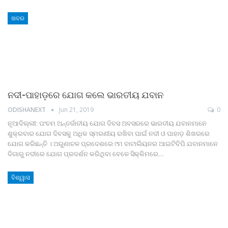
ଖବର
ନଦୀ-ପାହାଡ଼ରେ ଯୋଗ କଲେ ଭାରତୀୟ ଯବାନ
ODISHANEXT
Jun 21, 2019
0
ନୂଆଦିଲ୍ଲୀ: ପଂଚମ ଅନ୍ତର୍ଜାତୀୟ ଯୋଗ ଦିବସ ଅବସରରେ ଭାରତୀୟ ଯବାନମାନେ
ଶୁକ୍ରବାର ଯୋଗ ଦିବସକୁ ଅଧିକ ସ୍ମରଣୀୟ ରଖିବା ପାଇଁ ନଦୀ ଓ ପାହାଡ଼ ଶିଖରରେ
ଯୋଗ କରିଛନ୍ତି । ଅରୁଣାଚଳ ପ୍ରଦେଶରେ ୯ମ ବାଟାଲିୟନର ଆଇଟିବିପି ଯବାନମାନେ
ଦିଗାରୁ ନଦୀରେ ଯୋଗ ପ୍ରଦର୍ଶନ କରିଥିବା ବେଳେ ସିକ୍କିମରେ…
ବିଶ୍ୱାସ