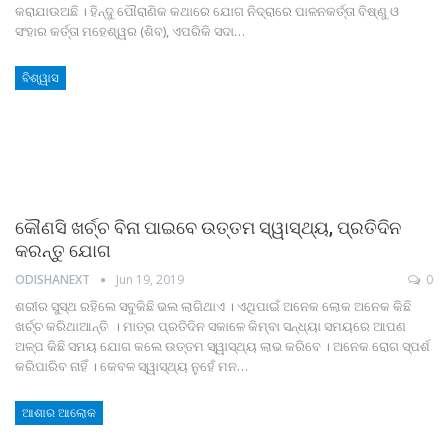
କରାଯାଉଅଛି । ହିନ୍ଦୁ ପୌରାଣିକ କଥାରେ ଯୋଗ ନିଦ୍ରାରେ ପାଳନକର୍ତ୍ତା ବିଷ୍ଣୁ ଓ
ସଂହାର କର୍ତ୍ତା ମହେଶ୍ୱର (ଶିବ), ଏପରିକି ସଦା…
ବିଶ୍ୱାସ
କୌଣସି ଖର୍ଚ୍ଚ ବିନା ପାଇବେ ଉତ୍ତମ ସ୍ୱାସ୍ଥ୍ୟ, ପ୍ରତିଦିନ
କରନ୍ତୁ ଯୋଗ
ODISHANEXT
Jun 19, 2019
0
ଶରୀର ସୁସ୍ଥ ରହିଲେ ସବୁକିଛି ଭଲ ଲାଗିଥାଏ । ଏଥିପାଇଁ ଅନେକ ଲୋକ ଅନେକ କିଛି
ଖର୍ଚ୍ଚ କରିଥାଆନ୍ତି । ମାତ୍ର ପ୍ରତିଦିନ ସକାଳେ କିମ୍ବା ସନ୍ଧ୍ୟା ସମୟରେ ଆପଣ
ଅଳ୍ପ କିଛି ସମୟ ଯୋଗ କଲେ ଉତ୍ତମ ସ୍ୱାସ୍ଥ୍ୟ ଲାଭ କରିବେ । ଅନେକ ରୋଗ ସ୍ପର୍ଶ
କରିପାରିବ ନାହିଁ । କେବଳ ସ୍ୱାସ୍ଥ୍ୟ ନୁହେଁ ମନ…
ଆଶାର ଆଲୋକ