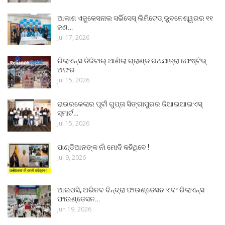
ଆକାଶ ଏଜୁକେସନାଲ ସର୍ଭିସେସ୍ ଲିମିଟେଡ୍ ଭୁବନେଶ୍ୱରର ୧୧
ଜଣ…
Jul 17, 2026
ରିଲାଏନ୍ସ ଡିଜିଟାଲ୍ ଆଣିଲା ଗ୍ରାଣ୍ଡ ରଥଯାତ୍ରା ଫେଷ୍ଟିଭ୍
ଅଫର
Jul 15, 2026
ରାଉରକେଲାର ପୂର୍ବୀ ଗୁପ୍ତା ସିଙ୍ଗାପୁରର ଜିଆଇଆଇଏସ୍
ସ୍ମାର୍ଟ…
Jul 15, 2026
ପାଣ୍ଡିଆନଙ୍କ ନାଁ ମୋଦି କହିଥିବେ !
Jul 9, 2026
ଆଇଓସି, ଅଭିନବ ବିନ୍ଦ୍ରା ଫାଉଣ୍ଡେସନ ଏବଂ ରିଲାଏନ୍ସ
ଫାଉଣ୍ଡେସନ…
Jun 19, 2026