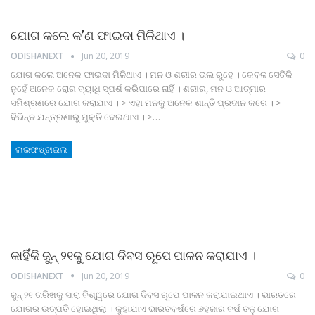
ଯୋଗ କଲେ କ’ଣ ଫାଇଦା ମିଳିଥାଏ ।
ODISHANEXT
Jun 20, 2019
0
ଯୋଗ କଲେ ଅନେକ ଫାଇଦା ମିଳିଥାଏ । ମନ ଓ ଶରୀର ଭଲ ରୁହେ । କେବଳ ସେତିକି
ନୁହେଁ ଅନେକ ରୋଗ ବ୍ୟାଧି ସ୍ପର୍ଶ କରିପାରେ ନାହିଁ । ଶରୀର, ମନ ଓ ଆତ୍ମାର
ସମିଶ୍ରଣରେ ଯୋଗ କରାଯାଏ । > ଏହା ମନକୁ ଅନେକ ଶାନ୍ତି ପ୍ରଦାନ କରେ । >
ବିଭିନ୍ନ ଯନ୍ତ୍ରଣାରୁ ମୁକ୍ତି ଦେଇଥାଏ । >…
ଲାଇଫଷ୍ଟାଇଲ
କାହିଁକି ଜୁନ୍‌ ୨୧କୁ ଯୋଗ ଦିବସ ରୂପେ ପାଳନ କରାଯାଏ ।
ODISHANEXT
Jun 20, 2019
0
ଜୁନ୍‌ ୨୧ ତାରିଖକୁ ସାରା ବିଶ୍ୱରେ ଯୋଗ ଦିବସ ରୂପେ ପାଳନ କରାଯାଇଥାଏ । ଭାରତରେ
ଯୋଗର ଉତ୍ପତି ହୋଇଥିଲା । କୁହାଯାଏ ଭାରତବର୍ଷରେ ୬ହଜାର ବର୍ଷ ତଳୁ ଯୋଗ