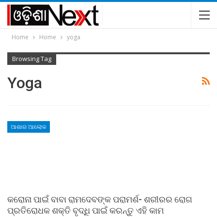
Home
Home
yoga
Browsing Tag
Yoga
ଆଶାର ଆଲୋକ
କରୋନା ପାଇଁ ବାବା ରାମଦେବଙ୍କ ପରାମର୍ଶ- ଶରୀରର ରୋଗ
ପ୍ରତିରୋଧକ ଶକ୍ତି ବୃଦ୍ଧି ପାଇଁ କରନ୍ତୁ ଏହି କାମ